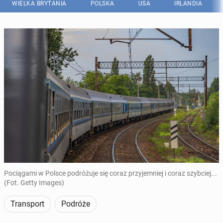
WIELKA BRYTANIA
POLSKA
USA
IRLANDIA
Pociągami w Polsce podróżuje się coraz przyjemniej i coraz szybciej...
(Fot. Getty Images)
Transport
Podróże