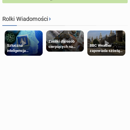
›
Rolki Wiadomości
Zasiłki dla osób
Sztuczna
BBC Weather
cierpiących na
inteligencja
zapowiada szóstą
schorzenia
próbowała oszukać
falę upałów w
psychiczne
człowieka
Londynie