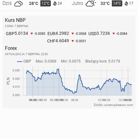
Dziś
Jutro
28°C
32°C
12°C
14°C
24
17
Kurs NBP
Z DNIA: 7 SIERPNIA
5.0134
4.2982
3.7236
GBP
EUR
USD
-0.0085
-0.0068
-0.0084
4.6049
CHF
-0.0031
Forex
AKTUALIZACJA:
7 SIERPNIA, 22:00
Źródło: currencybeacon.com