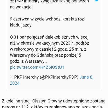
⛱️ PKP In­ter­ci­ty zwięk­sza liczbę po­łą­czeń
na wakacje!
9 czerwca w życie wchodzi korekta roz­
kła­du jazdy.
O 31 par po­łą­czeń da­le­ko­bież­nych więcej
niż w okresie wa­ka­cyj­nym 2023 r., podróż
w re­kor­do­wym cza­sie­❗️ 2 godz. 25 min. z
War­sza­wy do Gdańska oraz poniżej 5
godz. z War­sza­wy…
pic.twitter.com/H4Z6IOStU1
— PKP In­ter­ci­ty (@PKPIn­ter­ci­tyPDP)
June 8,
2024
Z kolei na stacji Olsztyn Główny udo­stęp­nio­ne zostaną
perony nr 1 i 2, z których za­pla­no­wa­no odjazdy po­cią­