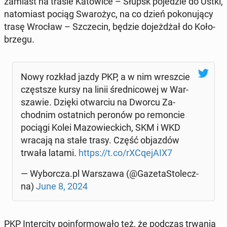
zamiast na trasie Ka­to­wi­ce – Słupsk po­je­dzie do Ustki,
na­to­miast pociąg Swa­ro­życ, na co dzień po­ko­nu­ją­cy
trasę Wrocław – Szcze­cin, będzie do­jeż­dżał do Ko­ło­
brze­gu.
Nowy rozkład jazdy PKP, a w nim wresz­cie
częst­sze kursy na linii śred­ni­co­wej w War­
sza­wie. Dzięki otwar­ciu na Dworcu Za­
chod­nim ostat­nich peronów po re­mon­cie
pociągi Kolei Ma­zo­wiec­kich, SKM i WKD
wracają na stałe trasy. Część ob­jaz­dów
trwała latami.
https://t.co/rXCqe­jA­IX7
— Wy­bor­cza.pl War­sza­wa (@Ga­ze­ta­Sto­lecz­
na)
June 8, 2024
PKP In­ter­ci­ty po­in­for­mo­wa­ło też, że podczas trwania