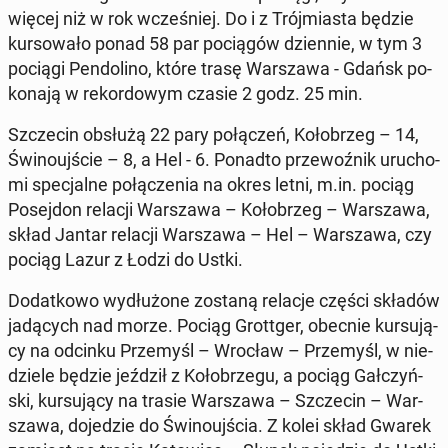
więcej niż w rok wcze­śniej. Do i z Trój­mia­sta będzie
kur­so­wa­ło ponad 58 par po­cią­gów dzien­nie, w tym 3
pociągi Pen­do­li­no, które trasę War­sza­wa - Gdańsk po­
ko­na­ją w re­kor­do­wym czasie 2 godz. 25 min.
Szcze­cin obsłużą 22 pary po­łą­czeń, Ko­ło­brzeg – 14,
Świ­no­uj­ście – 8, a Hel - 6. Ponadto prze­woź­nik uru­cho­
mi spe­cjal­ne po­łą­cze­nia na okres letni, m.in. pociąg
Po­sej­don relacji War­sza­wa – Ko­ło­brzeg – War­sza­wa,
skład Jantar relacji War­sza­wa – Hel – War­sza­wa, czy
pociąg Lazur z Łodzi do Ustki.
Do­dat­ko­wo wy­dłu­żo­ne zostaną relacje części składów
ja­dą­cych nad morze. Pociąg Grot­t­ger, obecnie kur­su­ją­
cy na odcinku Prze­myśl – Wrocław – Prze­myśl, w nie­
dzie­le będzie jeździł z Ko­ło­brze­gu, a pociąg Gał­czyń­
ski, kur­su­ją­cy na trasie War­sza­wa – Szcze­cin – War­
sza­wa, do­je­dzie do Świ­no­uj­ścia. Z kolei skład Gwarek