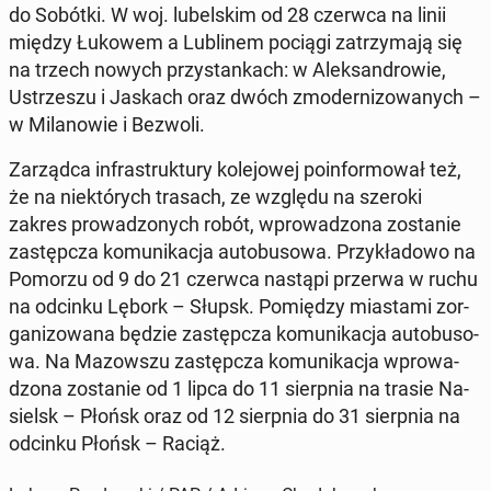
do Sobótki. W woj. lu­bel­skim od 28 czerwca na linii
między Łukowem a Lu­bli­nem pociągi za­trzy­ma­ją się
na trzech nowych przy­stan­kach: w Alek­san­dro­wie,
Ustrze­szu i Jaskach oraz dwóch zmo­der­ni­zo­wa­nych –
w Mi­la­no­wie i Bezwoli.
Za­rząd­ca in­fra­struk­tu­ry ko­le­jo­wej po­in­for­mo­wał też,
że na nie­któ­rych trasach, ze względu na szeroki
zakres pro­wa­dzo­nych robót, wpro­wa­dzo­na zo­sta­nie
za­stęp­cza ko­mu­ni­ka­cja au­to­bu­so­wa. Przy­kła­do­wo na
Pomorzu od 9 do 21 czerwca nastąpi przerwa w ruchu
na odcinku Lębork – Słupsk. Po­mię­dzy mia­sta­mi zor­
ga­ni­zo­wa­na będzie za­stęp­cza ko­mu­ni­ka­cja au­to­bu­so­
wa. Na Ma­zow­szu za­stęp­cza ko­mu­ni­ka­cja wpro­wa­
dzo­na zo­sta­nie od 1 lipca do 11 sierp­nia na trasie Na­
sielsk – Płońsk oraz od 12 sierp­nia do 31 sierp­nia na
odcinku Płońsk – Raciąż.