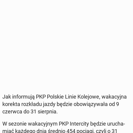
Jak in­for­mu­ją PKP Polskie Linie Ko­le­jo­we, wa­ka­cyj­na
korekta roz­kła­du jazdy będzie obo­wią­zy­wa­ła od 9
czerwca do 31 sierp­nia.
W sezonie wa­ka­cyj­nym PKP In­ter­ci­ty będzie uru­cha­
miać każdego dnia średnio 454 pociągi, czyli o 31