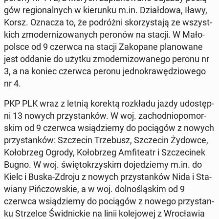
gów re­gio­nal­nych w kie­run­ku m.in. Dział­do­wa, Iławy,
Korsz. Oznacza to, że po­dróż­ni sko­rzy­sta­ją ze wszyst­
kich zmo­der­ni­zo­wa­nych peronów na stacji. W Ma­ło­
pol­sce od 9 czerwca na stacji Za­ko­pa­ne pla­no­wa­ne
jest oddanie do użytku zmo­der­ni­zo­wa­ne­go peronu nr
3, a na koniec czerwca peronu jed­no­kra­wę­dzio­we­go
nr 4.
PKP PLK wraz z letnią korektą roz­kła­du jazdy udo­stęp­
ni 13 nowych przy­stan­ków. W woj. za­chod­nio­po­mor­
skim od 9 czerwca wsią­dzie­my do po­cią­gów z nowych
przy­stan­ków: Szcze­cin Trze­busz, Szcze­cin Żydowce,
Ko­ło­brzeg Ogrody, Ko­ło­brzeg Am­fi­te­atr i Szcze­ci­nek
Bugno. W woj. świę­to­krzy­skim do­je­dzie­my m.in. do
Kielc i Buska-Zdroju z nowych przy­stan­ków Nida i Sta­
wia­ny Piń­czow­skie, a w woj. dol­no­ślą­skim od 9
czerwca wsią­dzie­my do po­cią­gów z nowego przy­stan­
ku Strzel­ce Świd­nic­kie na linii ko­le­jo­wej z Wro­cła­wia