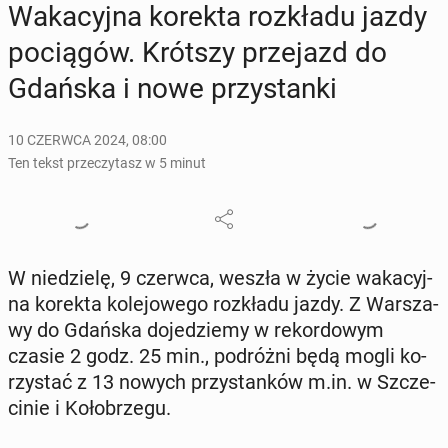
Wa­ka­cyj­na korekta roz­kła­du jazdy
po­cią­gów. Krótszy prze­jazd do
Gdańska i nowe przy­stan­ki
10 CZERWCA 2024, 08:00
Ten tekst przeczytasz w 5 minut
W nie­dzie­lę, 9 czerwca, weszła w życie wa­ka­cyj­
na korekta ko­le­jo­we­go roz­kła­du jazdy. Z War­sza­
wy do Gdańska do­je­dzie­my w re­kor­do­wym
czasie 2 godz. 25 min., po­dróż­ni będą mogli ko­
rzy­stać z 13 nowych przy­stan­ków m.in. w Szcze­
ci­nie i Ko­ło­brze­gu.