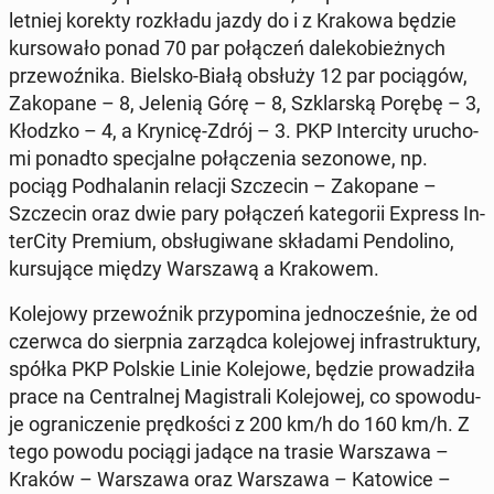
letniej korekty roz­kła­du jazdy do i z Krakowa będzie
kur­so­wa­ło ponad 70 par po­łą­czeń da­le­ko­bież­nych
prze­woź­ni­ka. Bielsko-Białą obsłuży 12 par po­cią­gów,
Za­ko­pa­ne – 8, Jelenią Górę – 8, Szklar­ską Porębę – 3,
Kłodzko – 4, a Krynicę-Zdrój – 3. PKP In­ter­ci­ty uru­cho­
mi ponadto spe­cjal­ne po­łą­cze­nia se­zo­no­we, np.
pociąg Pod­ha­la­nin relacji Szcze­cin – Za­ko­pa­ne –
Szcze­cin oraz dwie pary po­łą­czeń ka­te­go­rii Express In­
ter­Ci­ty Premium, ob­słu­gi­wa­ne skła­da­mi Pen­do­li­no,
kur­su­ją­ce między War­sza­wą a Kra­ko­wem.
Ko­le­jo­wy prze­woź­nik przy­po­mi­na jed­no­cze­śnie, że od
czerwca do sierp­nia za­rząd­ca ko­le­jo­wej in­fra­struk­tu­ry,
spółka PKP Polskie Linie Ko­le­jo­we, będzie pro­wa­dzi­ła
prace na Cen­tral­nej Ma­gi­stra­li Ko­le­jo­wej, co spo­wo­du­
je ogra­ni­cze­nie pręd­ko­ści z 200 km/h do 160 km/h. Z
tego powodu pociągi jadące na trasie War­sza­wa –
Kraków – War­sza­wa oraz War­sza­wa – Ka­to­wi­ce –