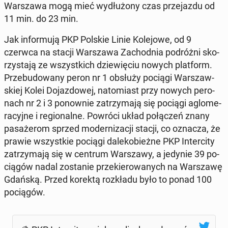
War­sza­wa mogą mieć wy­dłu­żo­ny czas prze­jaz­du od
11 min. do 23 min.
Jak in­for­mu­ją PKP Polskie Linie Ko­le­jo­we, od 9
czerwca na stacji War­sza­wa Za­chod­nia po­dróż­ni sko­
rzy­sta­ją ze wszyst­kich dzie­wię­ciu nowych plat­form.
Prze­bu­do­wa­ny peron nr 1 obsłuży pociągi War­szaw­
skiej Kolei Do­jaz­do­wej, na­to­miast przy nowych pe­ro­
nach nr 2 i 3 po­now­nie za­trzy­ma­ją się pociągi aglo­me­
ra­cyj­ne i re­gio­nal­ne. Powróci układ po­łą­czeń znany
pa­sa­że­rom sprzed mo­der­ni­za­cji stacji, co oznacza, że
prawie wszyst­kie pociągi da­le­ko­bież­ne PKP In­ter­ci­ty
za­trzy­ma­ją się w centrum War­sza­wy, a jedynie 39 po­
cią­gów nadal zo­sta­nie prze­kie­ro­wa­nych na War­sza­wę
Gdańską. Przed korektą roz­kła­du było to ponad 100
po­cią­gów.