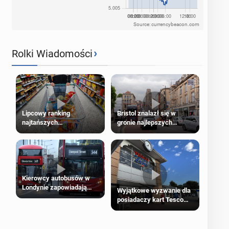
Source: currencybeacon.com
›
Rolki Wiadomości
Lipcowy ranking
Bristol znalazł się w
najtańszych
gronie najlepszych
supermarketów
kierunków podróży na
świecie
Kierowcy autobusów w
Londynie zapowiadają
Wyjątkowe wyzwanie dla
strajki
posiadaczy kart Tesco
Clubcard!