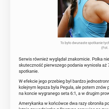
To było dwu­naste spotkanie tyc
(Fot.
Serwis również wyglą­dał znakomi­cie. Polka ni
skuteczność pier­wszego podania wyniosła aż 7
spotkanie.
W efekcie jego prze­bieg był bardzo jed­nos­tr
kole­jnym lepsza była Pegula, ale potem znów 
na koncie wygranego seta 6:1, a w drugim prowa
Amerykan­ka w końców­ce dwa razy obroniła poda