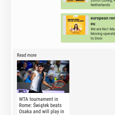
20m31200kg, R
Netherlands
european rem
eu
We are No1 Man
Moving operati
to Door.
Read more
WTA tour­na­ment in
Rome: Świątek beats
Osaka and will play in