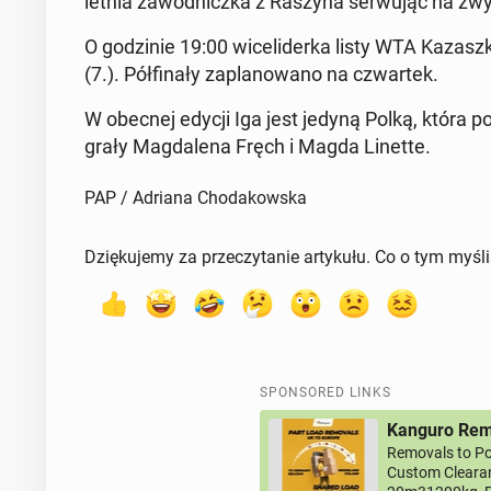
letnia za­wod­nicz­ka z Raszyna ser­wu­jąc na z
O godzinie 19:00 wicelid­er­ka listy WTA Kaza­sz­
(7.). Pół­fi­nały za­planowano na czwartek.
W obecnej edycji Iga jest jedyną Polką, która po­
grały Mag­dale­na Fręch i Magda Linette.
PAP / Adriana Chodakowska
Dziękujemy za przeczytanie artykułu. Co o tym myśl
SPONSORED LINKS
Kanguro Remo
Removals to Po
Custom Clearan