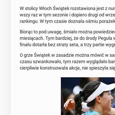
W stolicy Włoch Świątek rozstaw­iona jest z nu
wszy raz w tym sezonie i dopiero drugi od wrześ­
rankingu. W tym czasie doznała ośmiu porażek w 
Biorąc to pod uwagę, śmiało można powiedzieć, ż
miesią­cach. Tym bardziej, że do środy Pegula
fi­nału dotarła bez straty seta, a trzy partie wyg
O grze Świątek w za­sadzie można mówić w sam
czasu szwankowało, tym razem wyglą­dało bardz
cier­pli­wie kon­struowała akcje, nie spieszyła s