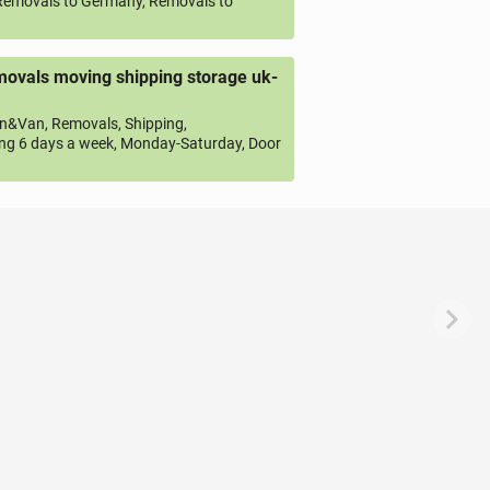
emovals to Germany, Removals to
ovals moving shipping storage uk-
&Van, Removals, Shipping,
ng 6 days a week, Monday-Saturday, Door