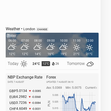
Weather
•
London
CHANGE
Today
06:00
07:00
08:00
09:00
10:00
11:00
12:00
13:00
12°C
12°C
14°C
16°C
19°C
21°C
21°C
22°C
Today
Tomorrow
24°C
27°C
12°C
1
26
NBP Exchange Rate
Forex
DATE: 7 AUGUST
UPDATED:
7 AUGUST, 06:10
5.0134
GBP
-0.0085
4.2982
EUR
-0.0068
3.7236
USD
-0.0084
4.6049
CHF
-0.0031