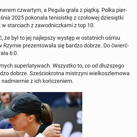
merem czwartym, a Pegula grała z piątką. Polka pier­
nia 2025 pokon­ała teni­sistkę z czołowej dziesiąt­ki
star­ci­ach z za­wod­niczka­mi z top 10.
e był to jej na­jlep­szy występ w os­tat­nich ośmiu
 w Rzymie prezen­towała się bardzo dobrze. Do ćwierć­
rała 6:0.
ych su­per­latywach. Wszys­tko to, co od dłuższego
o dobrze. Sześ­ciokrot­na mis­trzyni wielkos­zle­mowa
ię nad­miernie z ich kończe­niem.