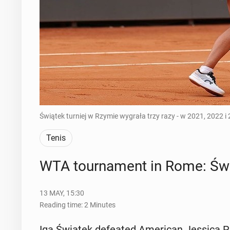
Świątek turniej w Rzymie wygrała trzy razy - w 2021, 2022 i
Tenis
WTA tour­na­ment in Rome: Świąt
13 MAY, 15:30
Reading time: 2 Minutes
Iga Świątek de­feat­ed Amer­i­can Jessica P