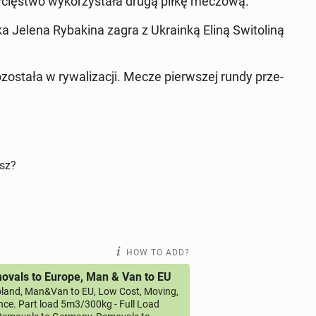
wycięst­wo wyko­rzys­tała drugą piłkę meczową.
ka Jelena Ry­bak­i­na zagra z Ukrainką Eliną Switoliną
została w ry­wal­iza­cji. Mecze pier­wszej rundy prze­
isz?
HOW TO ADD?
vals to Europe, Man & Van to EU
land, Man&Van to EU, Low Cost, Moving,
ce. Part load 5m3/300kg - Full Load