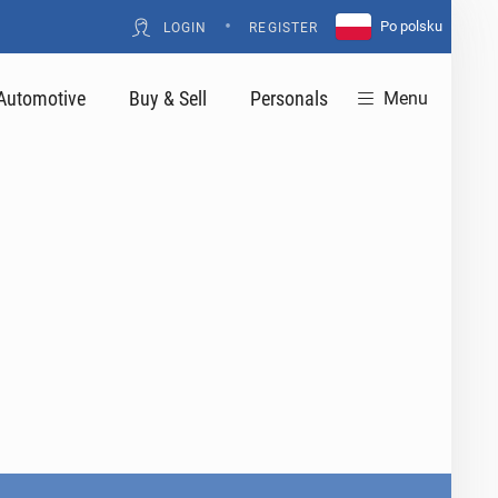
•
Po polsku
LOGIN
REGISTER
Automotive
Buy & Sell
Personals
Menu