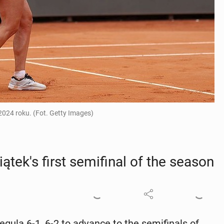
 2024 roku. (Fot. Getty Images)
ek's first semi­fi­nal of the season
egula 6-1, 6-2 to advance to the semi­fi­nals of