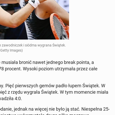
h za­wod­niczek i siódma wygrana Świątek.
 Getty Images)
e musiała bronić nawet jednego break pointa, a
8 procent. Wysoki poziom utrzy­mała przez całe
on­ny. Pięć pier­wszych gemów padło łupem Świątek. W
pięć z rzędu wygrała Świątek. W tym mo­men­cie miała
dz­iła 4:0.
nie, jednak na więcej nie było ją stać. Niespeł­na 25-