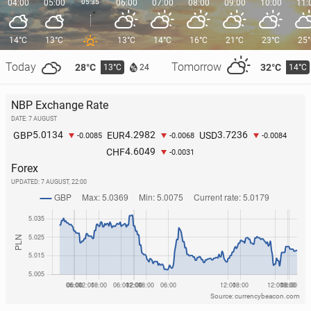
04:00
05:00
05:35
06:00
07:00
08:00
09:00
10:00
11:
14°C
13°C
13°C
14°C
16°C
21°C
23°C
25
Today
Tomorrow
28°C
32°C
13°C
14°C
24
NBP Exchange Rate
DATE: 7 AUGUST
5.0134
4.2982
3.7236
GBP
EUR
USD
-0.0085
-0.0068
-0.0084
4.6049
CHF
-0.0031
Forex
UPDATED:
7 AUGUST, 22:00
Source: currencybeacon.com