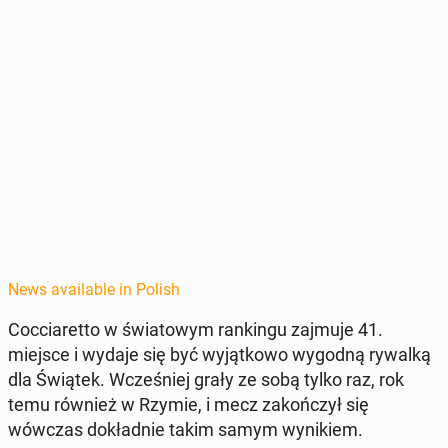
News available in Polish
Coc­cia­ret­to w świa­towym rankingu zajmuje 41.
miejsce i wydaje się być wyjątkowo wygodną rywalką
dla Świątek. Wcześniej grały ze sobą tylko raz, rok
temu również w Rzymie, i mecz za­kończył się
wówczas dokład­nie takim samym wynikiem.