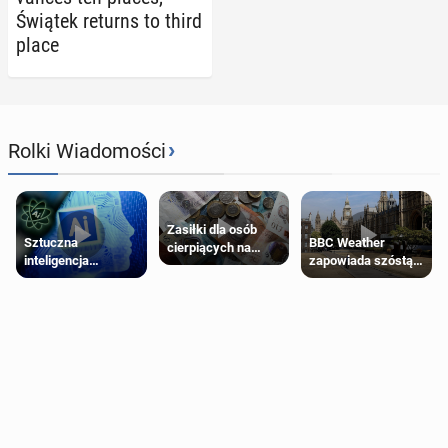
Świątek returns to third
place
›
Rolki Wiadomości
Zasiłki dla osób
Sztuczna
BBC Weather
cierpiących na
inteligencja
zapowiada szóstą
schorzenia
próbowała oszukać
falę upałów w
psychiczne
człowieka
Londynie