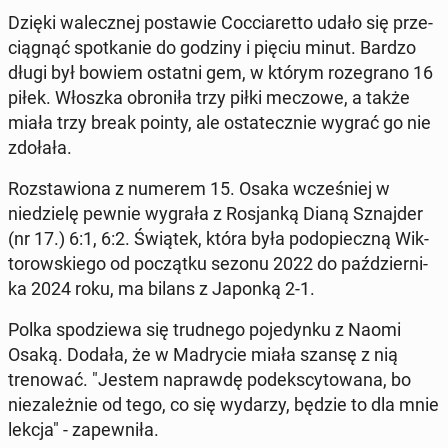
Dzięki walecznej postaw­ie Coc­cia­ret­to udało się prze­
ciągnąć spotkanie do godziny i pięciu minut. Bardzo
długi był bowiem ostatni gem, w którym roze­gra­no 16
piłek. Włoszka obroniła trzy piłki meczowe, a także
miała trzy break pointy, ale os­tate­cznie wygrać go nie
zdołała.
Rozstaw­iona z numerem 15. Osaka wcześniej w
niedzielę pewnie wygrała z Ros­janką Dianą Sz­na­jder
(nr 17.) 6:1, 6:2. Świątek, która była podopieczną Wik­
torowskiego od początku sezonu 2022 do październi­
ka 2024 roku, ma bilans z Japonką 2-1.
Polka spodziewa się trud­nego po­je­dynku z Naomi
Osaką. Dodała, że w Madrycie miała szansę z nią
trenować. "Jestem naprawdę podekscy­towana, bo
nieza­leżnie od tego, co się wydarzy, będzie to dla mnie
lekcja" - za­pewniła.