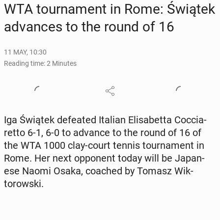
WTA tour­na­ment in Rome: Świątek
ad­vances to the round of 16
11 MAY, 10:30
Reading time: 2 Minutes
Iga Świątek de­feat­ed Italian Elis­a­bet­ta Coc­cia­
ret­to 6-1, 6-0 to advance to the round of 16 of
the WTA 1000 clay-court tennis tour­na­ment in
Rome. Her next op­po­nent today will be Japan­
ese Naomi Osaka, coached by Tomasz Wik­
torows­ki.