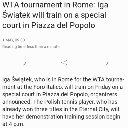
WTA tour­na­ment in Rome: Iga
Świątek will train on a special
court in Piazza del Popolo
1 MAY, 09:30
Reading time: less than a minute
Iga Świątek, who is in Rome for the WTA tour­na­
ment at the Foro Italico, will train on Friday on a
special court in Piazza del Popolo, or­ga­niz­ers
an­nounced. The Polish tennis player, who has
already won three titles in the Eternal City, will
have her demon­stra­tion train­ing session begin
at 4 p.m.