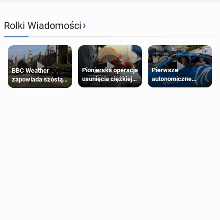
›
Rolki Wiadomości
Pierwsze
Pionierska operacja
BBC Weather
autonomiczne
usunięcia ciężkiej
zapowiada szóstą
Ubery pojawią się
wady wrodzonej
falę upałów w
w Londynie jeszcze
płodu w łonie matki
Londynie
tego lata