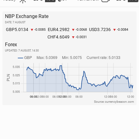
NBP Exchange Rate
DATE: 7 AUGUST
5.0134
4.2982
3.7236
GBP
EUR
USD
-0.0085
-0.0068
-0.0084
4.6049
CHF
-0.0031
Forex
UPDATED:
7 AUGUST, 14:30
Source: currencybeacon.com