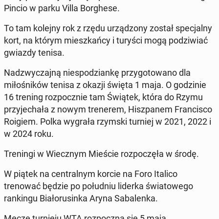
Pincio w parku Villa Borgh­ese.
To tam kolejny rok z rzędu urząd­zony został spec­jal­ny
kort, na którym mieszkań­cy i turyści mogą podzi­wiać
gwiazdy tenisa.
Nadzwycza­jną niespodziankę przy­go­towano dla
miłośników tenisa z okazji święta 1 maja. O godzinie
16 trening rozpocznie tam Świątek, która do Rzymu
przy­jechała z nowym trenerem, Hisz­panem Fran­cis­co
Roigiem. Polka wygrała rzymski turniej w 2021, 2022 i
w 2024 roku.
Trenin­gi w Wiecznym Mieście rozpoczęła w środę.
W piątek na cen­tral­nym korcie na Foro Italico
trenować będzie po połud­niu liderka świa­towego
rankingu Bi­ałorusin­ka Aryna Sa­balen­ka.
Mecze turnieju WTA rozpoczną się 5 maja.