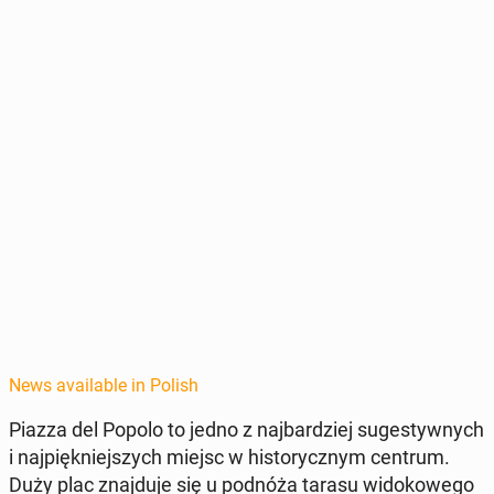
News available in Polish
Piazza del Popolo to jedno z na­jbardziej sug­esty­wnych
i na­jpiękniejszych miejsc w his­to­rycznym centrum.
Duży plac zna­j­du­je się u podnóża tarasu widokowego