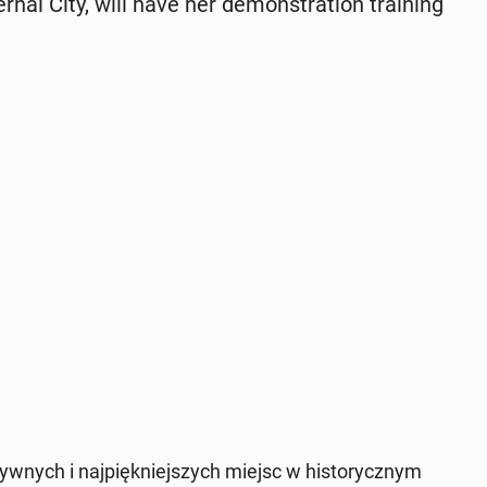
nal City, will have her demon­stra­tion train­ing
ty­wnych i na­jpiękniejszych miejsc w his­to­rycznym