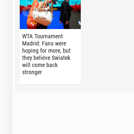
WTA Tour­na­ment
Madrid: Fans were
hoping for more, but
they believe Swiatek
will come back
stronger