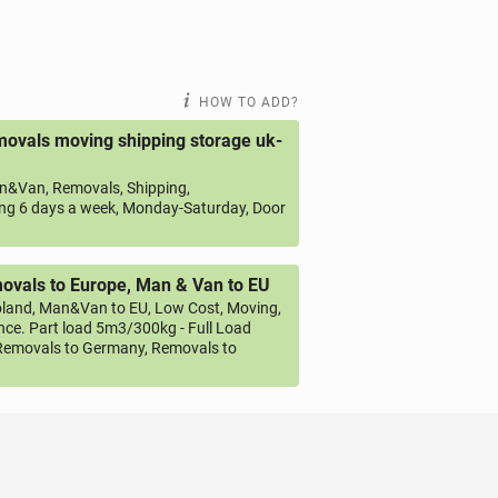
HOW TO ADD?
ovals moving shipping storage uk-
&Van, Removals, Shipping,
ng 6 days a week, Monday-Saturday, Door
vals to Europe, Man & Van to EU
land, Man&Van to EU, Low Cost, Moving,
ce. Part load 5m3/300kg - Full Load
emovals to Germany, Removals to