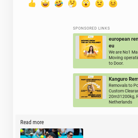
SPONSORED LINKS
european rem
eu
We are No1 Man
Moving operati
to Door.
Kanguro Remo
Removals to Po
Custom Clearan
20m31200kg, R
Netherlands
Read more