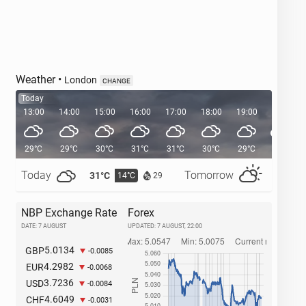
Weather
•
London
CHANGE
Today
13:00
14:00
15:00
16:00
17:00
18:00
19:00
20:00
29°C
29°C
30°C
31°C
31°C
30°C
29°C
27°C
Today
Tomorrow
31°C
29°C
14°C
1
29
NBP Exchange Rate
Forex
DATE: 7 AUGUST
UPDATED:
7 AUGUST, 22:00
5.0134
GBP
-0.0085
4.2982
EUR
-0.0068
3.7236
USD
-0.0084
4.6049
CHF
-0.0031