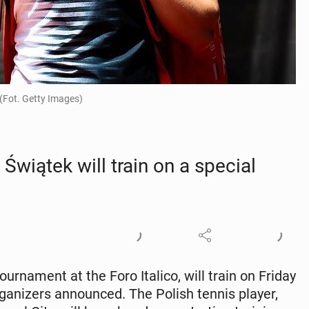
 (Fot. Getty Images)
Świątek will train on a special
r­na­ment at the Foro Italico, will train on Friday
ga­niz­ers an­nounced. The Polish tennis player,