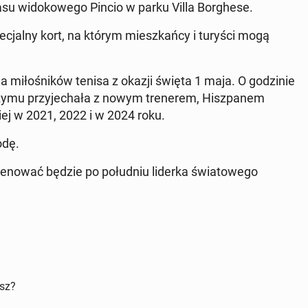
rasu widokowego Pincio w parku Villa Borgh­ese.
c­jal­ny kort, na którym mieszkań­cy i turyści mogą
a miłośników tenisa z okazji święta 1 maja. O godzinie
Rzymu przy­jechała z nowym trenerem, Hisz­panem
iej w 2021, 2022 i w 2024 roku.
odę.
 trenować będzie po połud­niu liderka świa­towego
isz?