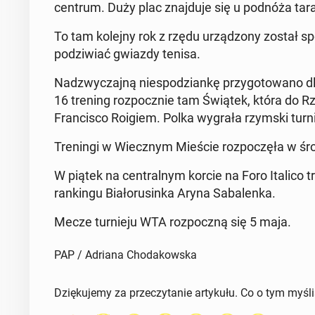
centrum. Duży plac zna­j­du­je się u podnóża ta
To tam kolejny rok z rzędu urząd­zony został spe
podzi­wiać gwiazdy tenisa.
Nadzwycza­jną niespodziankę przy­go­towano dl
16 trening rozpocznie tam Świątek, która do 
Fran­cis­co Roigiem. Polka wygrała rzymski turn
Trenin­gi w Wiecznym Mieście rozpoczęła w śr
W piątek na cen­tral­nym korcie na Foro Italico
rankingu Bi­ałorusin­ka Aryna Sa­balen­ka.
Mecze turnieju WTA rozpoczną się 5 maja.
PAP / Adriana Chodakowska
Dziękujemy za przeczytanie artykułu. Co o tym myśl