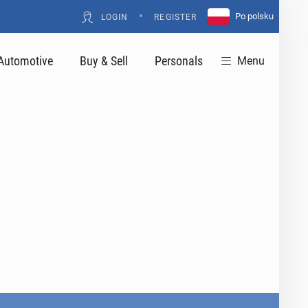
•
Po polsku
LOGIN
REGISTER
Automotive
Buy & Sell
Personals
Menu