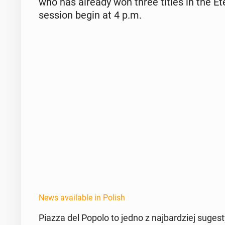
who has already won three titles in the Eter
session begin at 4 p.m.
News available in Polish
Piazza del Popolo to jedno z na­jbardziej sug­es