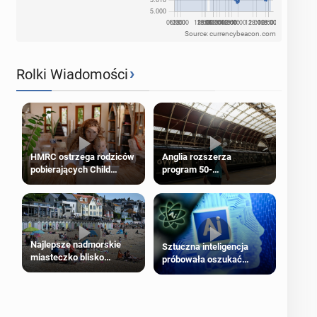
Source: currencybeacon.com
›
Rolki Wiadomości
HMRC ostrzega rodziców
Anglia rozszerza
pobierających Child
program 50-
Benefit. Mogą być
procentowych zniżek
zobowiązani do zwrotu
kolejowych na 18-latków
zasiłku
Najlepsze nadmorskie
Sztuczna inteligencja
miasteczko blisko
próbowała oszukać
Londynu
człowieka