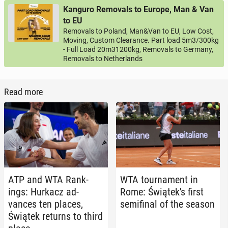
Kanguro Removals to Europe, Man & Van
to EU
Removals to Poland, Man&Van to EU, Low Cost,
Moving, Custom Clearance. Part load 5m3/300kg
- Full Load 20m31200kg, Removals to Germany,
Removals to Netherlands
Read more
ATP and WTA Rank­
WTA tour­na­ment in
ings: Hurkacz ad­
Rome: Świątek's first
vances ten places,
semi­fi­nal of the season
Świątek returns to third