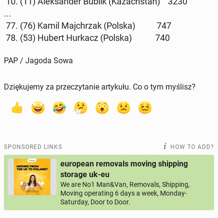
10. (11) Alek­sander Bublik (Kazach­stan) 3230
...
77. (76) Kamil Ma­jchrzak (Polska) 747
78. (53) Hubert Hurkacz (Polska) 740
PAP / Jagoda Sowa
Dziękujemy za przeczytanie artykułu. Co o tym myślisz?
SPONSORED LINKS
HOW TO ADD?
european removals moving shipping
storage uk-eu
We are No1 Man&Van, Removals, Shipping,
Moving operating 6 days a week, Monday-
Saturday, Door to Door.