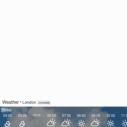
Weather
•
London
CHANGE
Today
04:00
05:00
05:33
06:00
07:00
08:00
09:00
10:00
11: