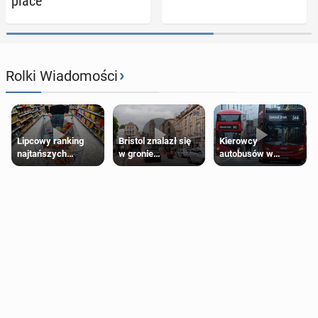
place
›
Rolki Wiadomości
Lipcowy ranking
Bristol znalazł się
Kierowcy
najtańszych
w gronie
autobusów w
supermarketów
najlepszych
Londynie
kierunków podróży
zapowiadają strajki
na świecie