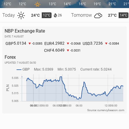
12°C
12°C
13°C
14°C
16°C
19°C
21°C
21
Today
Tomorrow
24°C
27°C
12°C
14°C
26
NBP Exchange Rate
DATE: 7 AUGUST
5.0134
4.2982
3.7236
GBP
EUR
USD
-0.0085
-0.0068
-0.0084
4.6049
CHF
-0.0031
Forex
UPDATED:
7 AUGUST, 04:50
Source: currencybeacon.com