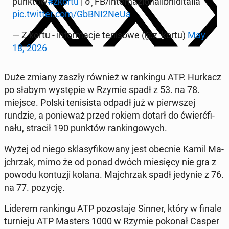
punktów
#zkortu
| ð¸ FB/in­ter­nazion­al­ibnlditalia
pic.twitter.com/GbBNI2NeUa
— Z kortu - in­for­ma­c­je tenisowe (@z_kortu)
May
18, 2026
Duże zmiany zaszły również w rankingu ATP. Hurkacz
po słabym wys­tępie w Rzymie spadł z 53. na 78.
miejsce. Polski teni­sista odpadł już w pier­wszej
rundzie, a ponieważ przed rokiem dotarł do ćwierć­fi­
nału, stracił 190 punktów rankingowych.
Wyżej od niego sklasy­fikowany jest obecnie Kamil Ma­
jchrzak, mimo że od ponad dwóch miesię­cy nie gra z
powodu kon­tuzji kolana. Ma­jchrzak spadł jedynie z 76.
na 77. pozycję.
Liderem rankingu ATP po­zosta­je Sinner, który w finale
turnieju ATP Masters 1000 w Rzymie pokonał Casper