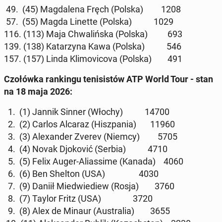
49. (45) Mag­dale­na Fręch (Polska) 1208
57. (55) Magda Linette (Polska) 1029
116. (113) Maja Chwal­ińs­ka (Polska) 693
139. (138) Katarzy­na Kawa (Polska) 546
157. (157) Linda Klimovi­co­va (Polska) 491
Czołówka rankingu teni­sistów ATP World Tour - stan
na 18 maja 2026:
1. (1) Jannik Sinner (Włochy) 14700
2. (2) Carlos Alcaraz (Hisz­pa­nia) 11960
3. (3) Alexan­der Zverev (Niemcy) 5705
4. (4) Novak Djoković (Serbia) 4710
5. (5) Felix Auger-Alias­sime (Kanada) 4060
6. (6) Ben Shelton (USA) 4030
7. (9) Daniił Mied­wiediew (Rosja) 3760
8. (7) Taylor Fritz (USA) 3720
9. (8) Alex de Minaur (Aus­tralia) 3655