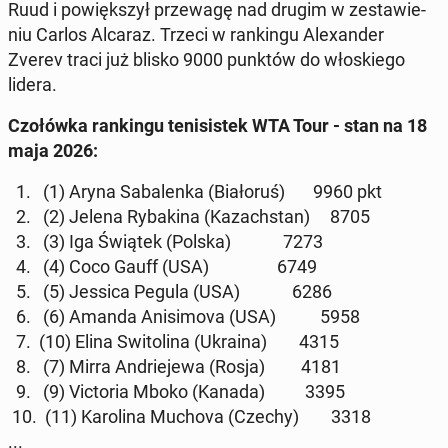
Ruud i pow­ięk­szył przewagę nad drugim w zestaw­ie­
niu Carlos Alcaraz. Trzeci w rankingu Alexan­der
Zverev traci już blisko 9000 punktów do włoskiego
lidera.
Czołówka rankingu teni­sis­tek WTA Tour - stan na 18
maja 2026:
1. (1) Aryna Sa­balen­ka (Bi­ałoruś) 9960 pkt
2. (2) Jelena Ry­bak­i­na (Kazach­stan) 8705
3. (3) Iga Świątek (Polska) 7273
4. (4) Coco Gauff (USA) 6749
5. (5) Jessica Pegula (USA) 6286
6. (6) Amanda Anisi­mo­va (USA) 5958
7. (10) Elina Switoli­na (Ukraina) 4315
8. (7) Mirra An­drieje­wa (Rosja) 4181
9. (9) Vic­to­ria Mboko (Kanada) 3395
10. (11) Karoli­na Muchova (Czechy) 3318
...