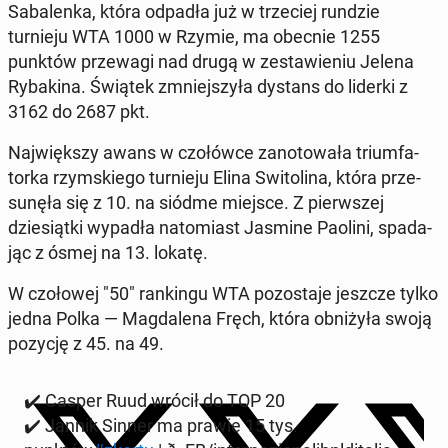
Sa­balen­ka, która odpadła już w trze­ciej rundzie
turnieju WTA 1000 w Rzymie, ma obecnie 1255
punktów przewa­gi nad drugą w zestaw­ie­niu Jelena
Ry­bak­i­na. Świątek zm­niejszyła dystans do liderki z
3162 do 2687 pkt.
Na­jwięk­szy awans w czołów­ce zan­otowała tri­umfa­
tor­ka rzym­skiego turnieju Elina Switoli­na, która prze­
sunęła się z 10. na siódme miejsce. Z pier­wszej
dziesiąt­ki wypadła nato­mi­ast Jasmine Paolini, spada­
jąc z ósmej na 13. lokatę.
W czołowej "50" rankingu WTA po­zosta­je jeszcze tylko
jedna Polka — Mag­dale­na Fręch, która ob­niżyła swoją
pozycję z 45. na 49.
✔️ Casper Ruud wrócił do TOP 20
✔️ Jannik Sinner ma prawie 15 tys.