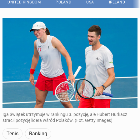
UNITED KINGDOM
POLAND
USA
IRELAND
Iga Świątek utrzymuje w rankingu 3. pozycję, ale Hubert Hurkacz
stracił pozycję lidera wśród Polaków. (Fot. Getty Images)
Tenis
Ranking