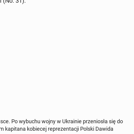
i (No. 31).
sce. Po wybuchu wojny w Ukrainie przeniosła się do
 kap­i­tana ko­biecej reprezen­tacji Polski Dawida