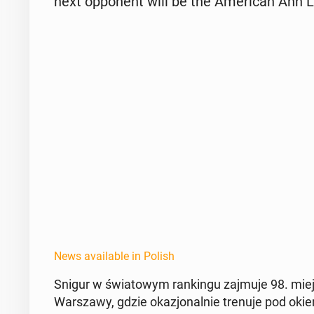
next op­po­nent will be the Amer­i­can Ann L
News available in Polish
Snigur w świa­towym rankingu zajmuje 98. miej
Warsza­wy, gdzie okazjon­al­nie trenuje pod okiem