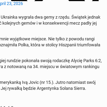
pril 23, 2026
y Ukrain­ka wygrała dwa gemy z rzędu. Świątek jednak
 kole­jnych gemów i w kon­sek­wencji mecz padły jej
mnie wyjątkowe miejsce. Nie tylko z powodu rangi
­na­jmiła Polka, która w stolicy Hisz­panii tri­um­fowała
giej rundzie pokon­ała swoją ro­daczkę Alycię Parks 6:2,
zagra z no­towaną na 34. miejscu w świa­towym rankingu
Amerykanką Ivą Jovic (nr 15.). Jutro nato­mi­ast swój
ej rywalką będzie Ar­gen­tyn­ka Solana Sierra.