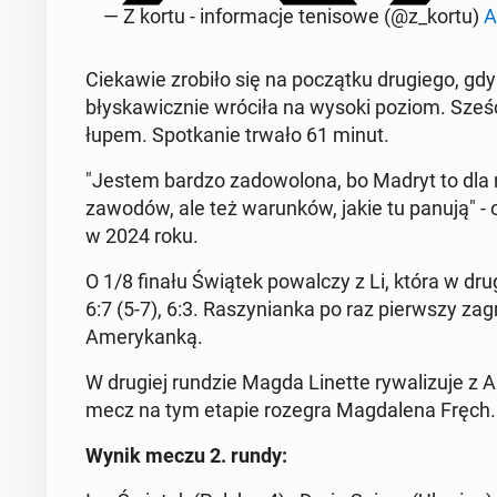
— Z kortu - in­for­ma­c­je tenisowe (@z_kortu)
A
Ciekaw­ie zrobiło się na początku drugiego, gd
błyskaw­icznie wróciła na wysoki poziom. Sześć
łupem. Spotkanie trwało 61 minut.
"Jestem bardzo zad­owolona, bo Madryt to dla 
zawodów, ale też warunk­ów, jakie tu panują" - oz
w 2024 roku.
O 1/8 finału Świątek powal­czy z Li, która w dru
6:7 (5-7), 6:3. Raszy­ni­an­ka po raz pier­wszy 
Amerykanką.
W drugiej rundzie Magda Linette ry­wal­izu­je z 
mecz na tym etapie rozegra Mag­dale­na Fręch. J
Wynik meczu 2. rundy: