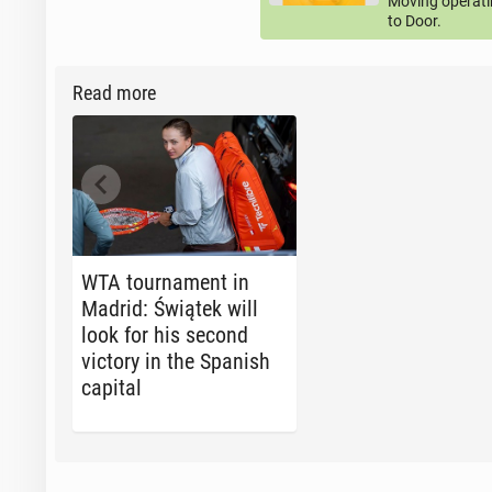
Moving operati
to Door.
Read more
WTA tour­na­ment in
Madrid: Świątek will
look for his second
victory in the Spanish
capital