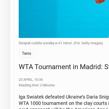
Świątek rozbiła rywalkę w 61 minut. (Fot. Getty Images)
Tenis
WTA Tour­na­ment in Madrid: S
23 APRIL, 16:30
Reading time: 2 Minutes
Iga Swiatek de­feat­ed Ukraine’s Daria Snig
WTA 1000 tour­na­ment on the clay courts 