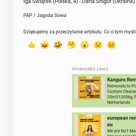
Iga Świątek (Polska, 4) - Daria Snigur (Ukraina) 
PAP / Jagoda Sowa
Dziękujemy za przeczytanie artykułu. Co o tym myśl
SPONSORED LINKS
Kanguro Remo
Removals to Po
Custom Clearan
20m31200kg, R
Netherlands
european rem
eu
We are No1 Man