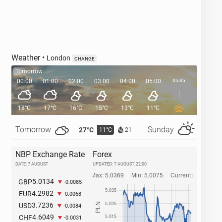
Weather
•
London
CHANGE
Tomorrow
00:00
01:00
02:00
03:00
04:00
05:00
05:35
06:00
18°C
17°C
16°C
15°C
13°C
11°C
11°C
Tomorrow
Sunday
27°C
32°C
11°C
21
NBP Exchange Rate
Forex
DATE: 7 AUGUST
UPDATED:
7 AUGUST, 22:00
5.0134
GBP
-0.0085
4.2982
EUR
-0.0068
3.7236
USD
-0.0084
4.6049
CHF
-0.0031