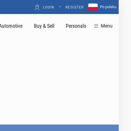
•
Po polsku
LOGIN
REGISTER
Automotive
Buy & Sell
Personals
Menu