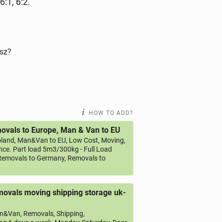
6:1, 6:2.
isz?
HOW TO ADD?
vals to Europe, Man & Van to EU
land, Man&Van to EU, Low Cost, Moving,
ce. Part load 5m3/300kg - Full Load
emovals to Germany, Removals to
ovals moving shipping storage uk-
&Van, Removals, Shipping,