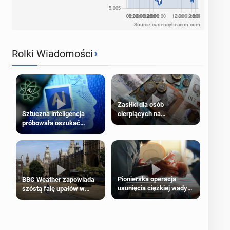
Source: currencybeacon.com
›
Rolki Wiadomości
Zasiłki dla osób
cierpiących na
Sztuczna inteligencja
schorzenia psychiczne
próbowała oszukać
człowieka
Pionierska operacja
BBC Weather zapowiada
usunięcia ciężkiej wady
szóstą falę upałów w
wrodzonej płodu w łonie
Londynie
matki