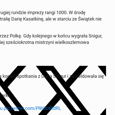
drugiej rundzie imprezy rangi 1000. W środę
ral­ię Darię Kasatk­inę, ale w starciu ze Świątek nie
zez Polkę. Gdy kole­jnego w końcu wygrała Snigur,
ej sześ­ciokrot­na mis­trzyni wielkos­zle­mowa
oniec spotka­nia z Darią Snigur i za­mel­dowała się
Parks.
tu
pic.twitter.com/Pl8Oz4RdRL