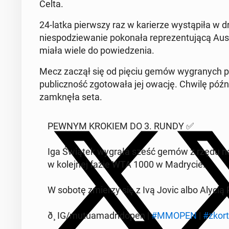
Celta.
24-latka pier­wszy raz w kari­erze wys­tąpiła w 
niespodziewanie pokon­ała reprezen­tu­jącą Aus­t
miała wiele do powiedzenia.
Mecz zaczął się od pięciu gemów wygranych pr
pub­liczność zgo­towała jej owację. Chwilę późni
zamknęła seta.
PEWNYM KROKIEM DO 3. RUNDY ✅
Iga Świątek wygrała sześć gemów z rzędu na k
w kole­jnej fazie WTA 1000 w Madrycie.
W sobotę zmierzy się z Ivą Jovic albo Alycią 
ð¸ IG/mu­tua­madri­dopen |
#MMOPEN
|
#zkor