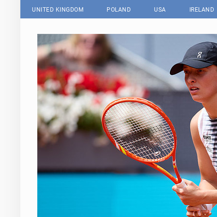
UNITED KINGDOM
POLAND
USA
IRELAND