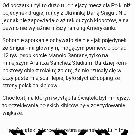
Od początku był to dużo trud­niejszy mecz dla Polki niż
po­je­dynek drugiej rundy z Ukrainką Darią Snigur. Nic
jednak nie za­powiadało aż tak dużych kłopotów, a na
pewno nie wyraźnie niższy ranking Amerykan­ki.
Sobot­nie spotkanie odby­wało się nie - jak po­je­dynek
ze Snigur - na głównym, mogącym pomieś­cić ponad
12 tys. osób korcie Manolo Santany, tylko na
mniejszym Arantxa Sanchez Stadium. Bardziej kom­
pak­towy obiekt miał tę zaletę, że nie rzucały się w
oczy puste miejsca i lepiej było słychać doping ze
strony pol­s­kich kibiców.
Choć kort, na którym wys­tąpiła Świątek, był mniejszy,
to oczeki­wa­nia pol­s­kich kibiców były zde­cy­dowanie
większe.
Iga Świątek is forced to retire against Ann Li in the