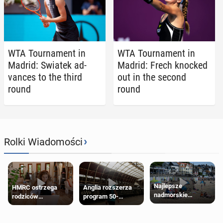
WTA Tour­na­ment in
WTA Tour­na­ment in
Madrid: Swiatek ad­
Madrid: Frech knocked
vances to the third
out in the second
round
round
›
Rolki Wiadomości
Najlepsze
HMRC ostrzega
Anglia rozszerza
nadmorskie
rodziców
program 50-
miasteczko blisko
pobierających Child
procentowych
Londynu
Benefit. Mogą być
zniżek kolejowych