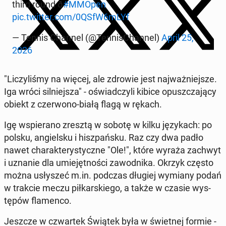
third round ð
#MMOpen
pic.twitter.com/0QSfW6mLYf
— Tennis Channel (@Ten­nis­Chan­nel)
April 25,
2026
"Liczyliśmy na więcej, ale zdrowie jest na­jważniejsze.
Iga wróci sil­niejsza" - oświad­czyli kibice opuszcza­ją­cy
obiekt z cz­er­wono-białą flagą w rękach.
Igę wspier­a­no zresztą w sobotę w kilku językach: po
polsku, ang­iel­sku i hisz­pańsku. Raz czy dwa padło
nawet charak­terysty­czne "Ole!", które wyraża zachwyt
i uznanie dla umiejęt­noś­ci za­wod­ni­ka. Okrzyk często
można usłyszeć m.in. podczas długiej wymiany podań
w trakcie meczu piłkarskiego, a także w czasie wys­
tępów fla­men­co.
Jeszcze w czwartek Świątek była w świet­nej formie -