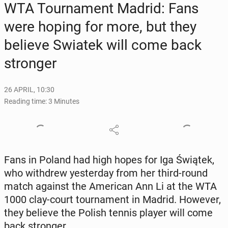
WTA Tour­na­ment Madrid: Fans
were hoping for more, but they
believe Swiatek will come back
stronger
26 APRIL, 10:30
Reading time: 3 Minutes
Fans in Poland had high hopes for Iga Świątek,
who with­drew yes­ter­day from her third-round
match against the Amer­i­can Ann Li at the WTA
1000 clay-court tour­na­ment in Madrid. However,
they believe the Polish tennis player will come
back stronger.