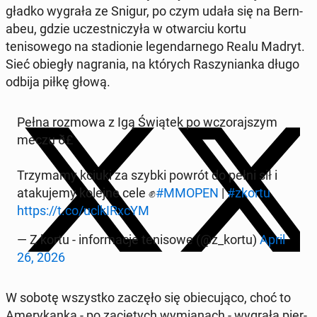
gładko wygrała ze Snigur, po czym udała się na Bern­
abeu, gdzie uczest­niczyła w ot­war­ciu kortu
tenisowego na sta­dion­ie leg­en­darnego Realu Madryt.
Sieć obiegły na­gra­nia, na których Raszy­ni­an­ka długo
odbija piłkę głową.
Pełna rozmowa z Igą Świątek po wc­zo­ra­jszym
meczu ð£️
Trzy­mamy kciuki za szybki powrót do pełni sił i
ataku­je­my kolejne cele ✊
#MMOPEN
|
#zkortu
https://t.co/uclkIRx­cYM
— Z kortu - in­for­ma­c­je tenisowe (@z_kortu)
April
26, 2026
W sobotę wszys­tko zaczęło się obiecu­ją­co, choć to
Amerykan­ka - po zacię­tych wymi­anach - wygrała pier­