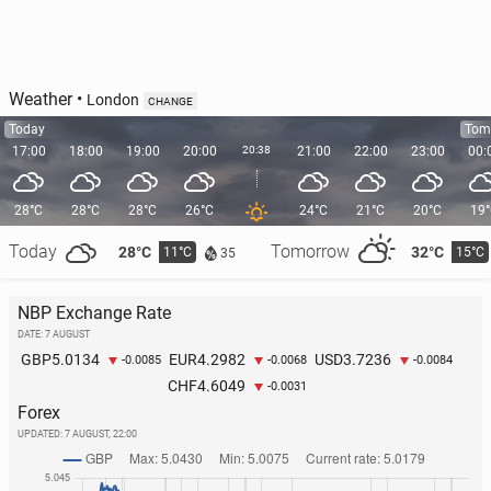
Weather
•
London
CHANGE
Today
Tom
17:00
18:00
19:00
20:00
20:38
21:00
22:00
23:00
00:
28°C
28°C
28°C
26°C
24°C
21°C
20°C
19
Today
Tomorrow
28°C
32°C
11°C
15°C
35
NBP Exchange Rate
DATE: 7 AUGUST
5.0134
4.2982
3.7236
GBP
EUR
USD
-0.0085
-0.0068
-0.0084
4.6049
CHF
-0.0031
Forex
UPDATED:
7 AUGUST, 22:00