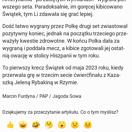
wszego seta. Paradok­sal­nie, im goręcej kibi­cow­ano
Świątek, tym Li zdawała się grać lepiej.
Dość łatwo wygrany przez Polkę drugi set zwias­tował
pozy­ty­wny koniec, jednak na początku trze­ciego prze­
ważyły kwestie zdrowotne. W końcu Polka dała za
wygraną i poddała mecz, a kibice zgo­towali jej os­tat­
nią owację w stolicy Hisz­panii w tym roku.
To pier­wszy krecz Świątek od maja 2023 roku, kiedy
prz­er­wała grę w trzecim secie ćwierć­fi­nału z Kaza­
szką Jeleną Ry­bak­iną w Rzymie.
Marcin Furdyna / PAP / Jagoda Sowa
Dziękujemy za przeczytanie artykułu. Co o tym myślisz?