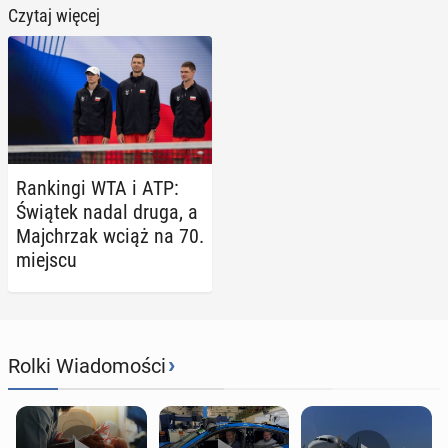
Czytaj więcej
Ran­kin­gi WTA i ATP:
Świątek nadal druga, a
Maj­chrzak wciąż na 70.
miejscu
›
Rolki Wiadomości