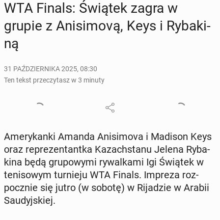
WTA Finals: Świątek zagra w
grupie z Ani­si­mo­vą, Keys i Ry­ba­ki­
ną
31 PAŹDZIERNIKA 2025, 08:30
Ten tekst przeczytasz w 3 minuty
Ame­ry­kan­ki Amanda Ani­si­mo­va i Madison Keys
oraz re­pre­zen­tant­ka Ka­zach­sta­nu Jelena Ry­ba­
ki­na będą gru­po­wy­mi ry­wal­ka­mi Igi Świątek w
te­ni­so­wym tur­nie­ju WTA Finals. Impreza roz­
pocz­nie się jutro (w sobotę) w Ri­ja­dzie w Arabii
Sau­dyj­skiej.