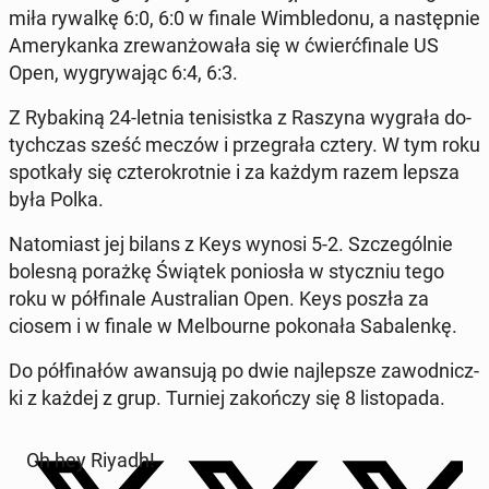
mi­ła rywalkę 6:0, 6:0 w finale Wim­ble­do­nu, a na­stęp­nie
Ame­ry­kan­ka zre­wan­żo­wa­ła się w ćwierć­fi­na­le US
Open, wy­gry­wa­jąc 6:4, 6:3.
Z Ry­ba­ki­ną 24-letnia te­ni­sist­ka z Raszyna wygrała do­
tych­czas sześć meczów i prze­gra­ła cztery. W tym roku
spo­tka­ły się czte­ro­krot­nie i za każdym razem lepsza
była Polka.
Na­to­miast jej bilans z Keys wynosi 5-2. Szcze­gól­nie
bolesną porażkę Świątek po­nio­sła w stycz­niu tego
roku w pół­fi­na­le Au­stra­lian Open. Keys poszła za
ciosem i w finale w Mel­bo­ur­ne po­ko­na­ła Sa­ba­len­kę.
Do pół­fi­na­łów awan­su­ją po dwie naj­lep­sze za­wod­nicz­
ki z każdej z grup. Turniej za­koń­czy się 8 li­sto­pa­da.
Oh hey Riyadh!