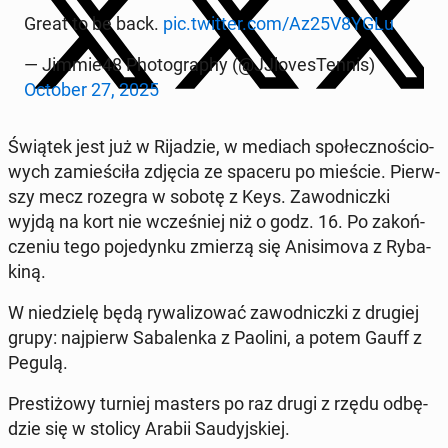
Great to be back.
pic.twitter.com/Az25V8YGLu
— Jimmie48 Pho­to­gra­phy (@JJlo­ve­sTen­nis)
October 27, 2025
Świątek jest już w Ri­ja­dzie, w mediach spo­łecz­no­ścio­
wych za­mie­ści­ła zdjęcia ze spaceru po mieście. Pierw­
szy mecz rozegra w sobotę z Keys. Za­wod­nicz­ki
wyjdą na kort nie wcze­śniej niż o godz. 16. Po za­koń­
cze­niu tego po­je­dyn­ku zmierzą się Ani­si­mo­va z Ry­ba­
ki­ną.
W nie­dzie­lę będą ry­wa­li­zo­wać za­wod­nicz­ki z drugiej
grupy: naj­pierw Sa­ba­len­ka z Paolini, a potem Gauff z
Pegulą.
Pre­sti­żo­wy turniej masters po raz drugi z rzędu od­bę­
dzie się w stolicy Arabii Sau­dyj­skiej.