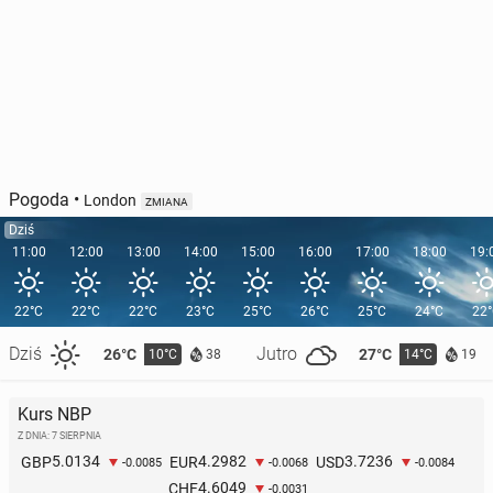
Pogoda
•
London
ZMIANA
Dziś
11:00
12:00
13:00
14:00
15:00
16:00
17:00
18:00
19:
22°C
22°C
22°C
23°C
25°C
26°C
25°C
24°C
22
Dziś
Jutro
26°C
27°C
10°C
14°C
38
19
Kurs NBP
Z DNIA: 7 SIERPNIA
5.0134
4.2982
3.7236
GBP
EUR
USD
-0.0085
-0.0068
-0.0084
4.6049
CHF
-0.0031