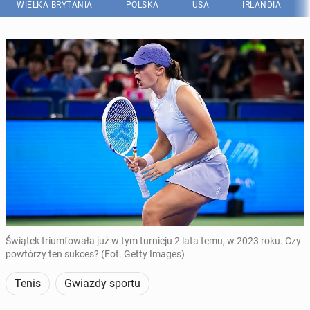
WIELKA BRYTANIA
POLSKA
USA
IRLANDIA
Świątek triumfowała już w tym turnieju 2 lata temu, w 2023 roku. Czy
powtórzy ten sukces? (Fot. Getty Images)
Tenis
Gwiazdy sportu