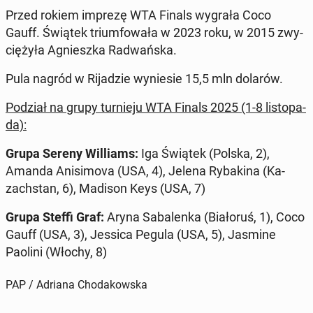
Przed rokiem imprezę WTA Finals wygrała Coco
Gauff. Świątek trium­fo­wa­ła w 2023 roku, w 2015 zwy­
cię­ży­ła Agniesz­ka Ra­dwań­ska.
Pula nagród w Ri­ja­dzie wy­nie­sie 15,5 mln dolarów.
Podział na grupy tur­nie­ju WTA Finals 2025 (1-8 li­sto­pa­
da):
Grupa Sereny Wil­liams:
Iga Świątek (Polska, 2),
Amanda Ani­si­mo­va (USA, 4), Jelena Ry­ba­ki­na (Ka­
zach­stan, 6), Madison Keys (USA, 7)
Grupa Steffi Graf:
Aryna Sa­ba­len­ka (Bia­ło­ruś, 1), Coco
Gauff (USA, 3), Jessica Pegula (USA, 5), Jasmine
Paolini (Włochy, 8)
PAP / Adriana Chodakowska