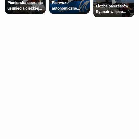
Pierwsze
Pionierska operacja
Liczba pasażerów
autonomiczne
usunięcia ciężkiej
Ryanair w lipcu
Ubery pojawią się
wady wrodzonej
pobiła rekord
w Londynie jeszcze
płodu w łonie matki
tego lata