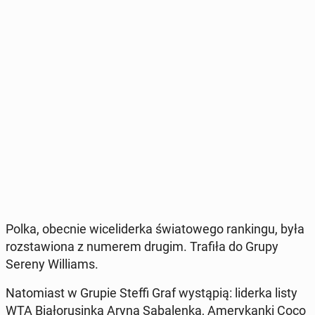
Polka, obecnie wi­ce­li­der­ka świa­to­we­go ran­kin­gu, była
roz­sta­wio­na z numerem drugim. Trafiła do Grupy
Sereny Wil­liams.
Na­to­miast w Grupie Steffi Graf wy­stą­pią: liderka listy
WTA Bia­ło­ru­sin­ka Aryna Sa­ba­len­ka, Ame­ry­kan­ki Coco