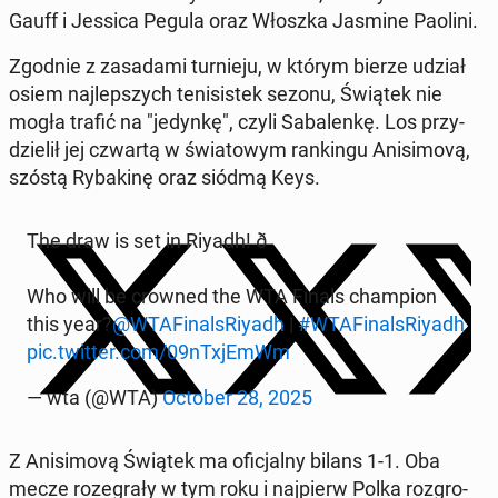
Gauff i Jessica Pegula oraz Włoszka Jasmine Paolini.
Zgodnie z za­sa­da­mi tur­nie­ju, w którym bierze udział
osiem naj­lep­szych te­ni­si­stek sezonu, Świątek nie
mogła trafić na "jedynkę", czyli Sa­ba­len­kę. Los przy­
dzie­lił jej czwartą w świa­to­wym ran­kin­gu Ani­si­mo­vą,
szóstą Ry­ba­ki­nę oraz siódmą Keys.
The draw is set in Riyadh! ð
Who will be crowned the WTA Finals cham­pion
this year?
@WTA­Fi­nal­sRiy­adh
|
#WTA­Fi­nal­sRiy­adh
pic.twitter.com/09nTxjEmWm
— wta (@WTA)
October 28, 2025
Z Ani­si­mo­vą Świątek ma ofi­cjal­ny bilans 1-1. Oba
mecze ro­ze­gra­ły w tym roku i naj­pierw Polka roz­gro­