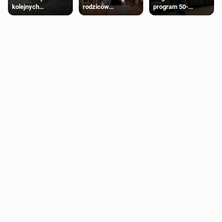
kolejnych
rodziców
program 50-
regionach Anglii.
pobierających Child
procentowych
Miliony osób już są
Benefit. Mogą być
zniżek kolejowych
objęte
zobowiązani do
na 18-latków
ograniczeniami
zwrotu zasiłku