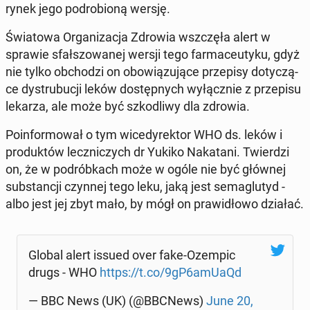
rynek jego pod­ro­bio­ną wersję.
Świa­to­wa Or­ga­ni­za­cja Zdrowia wsz­czę­ła alert w
sprawie sfał­szo­wa­nej wersji tego far­ma­ceu­ty­ku, gdyż
nie tylko ob­cho­dzi on obo­wią­zu­ją­ce prze­pi­sy do­ty­czą­
ce dys­tru­bu­cji leków do­stęp­nych wy­łącz­nie z prze­pi­su
lekarza, ale może być szko­dli­wy dla zdrowia.
Po­in­for­mo­wał o tym wi­ce­dy­rek­tor WHO ds. leków i
pro­duk­tów lecz­ni­czych dr Yukiko Na­ka­ta­ni. Twier­dzi
on, że w pod­rób­kach może w ogóle nie być głównej
sub­stan­cji czynnej tego leku, jaką jest se­ma­glu­tyd -
albo jest jej zbyt mało, by mógł on pra­wi­dło­wo działać.
Global alert issued over fake-Ozempic
drugs - WHO
https://t.co/9gP6amUaQd
— BBC News (UK) (@BBCNews)
June 20,