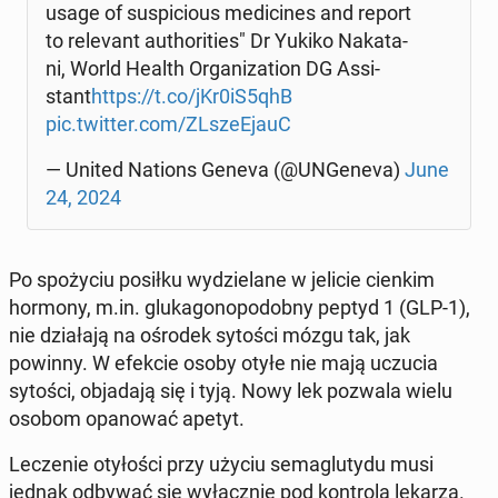
usage of su­spi­cio­us me­di­ci­nes and report
to re­le­vant au­tho­ri­ties" Dr Yukiko Na­ka­ta­
ni, World Health Or­ga­ni­za­tion DG As­si­
stant
https://t.co/jKr0iS5qhB
pic.twitter.com/ZLsze­EjauC
— United Nations Geneva (@UNGe­ne­va)
June
24, 2024
Po spo­ży­ciu posiłku wy­dzie­la­ne w jelicie cienkim
hormony, m.in. glu­ka­go­no­po­dob­ny peptyd 1 (GLP-1),
nie dzia­ła­ją na ośrodek sytości mózgu tak, jak
powinny. W efekcie osoby otyłe nie mają uczucia
sytości, ob­ja­da­ją się i tyją. Nowy lek pozwala wielu
osobom opa­no­wać apetyt.
Le­cze­nie oty­ło­ści przy użyciu se­ma­glu­ty­du musi
jednak odbywać się wy­łącz­nie pod kon­tro­lą lekarza.