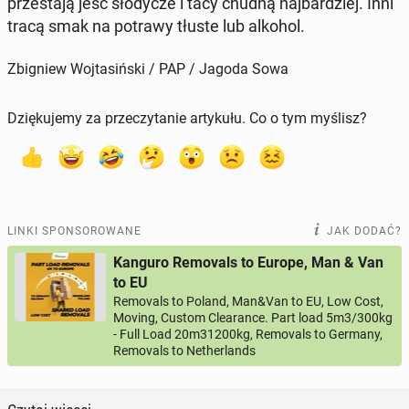
prze­sta­ją jeść sło­dy­cze i tacy chudną naj­bar­dziej. Inni
tracą smak na potrawy tłuste lub alkohol.
Zbigniew Wojtasiński / PAP / Jagoda Sowa
Dziękujemy za przeczytanie artykułu. Co o tym myślisz?
LINKI SPONSOROWANE
JAK DODAĆ?
Kanguro Removals to Europe, Man & Van
to EU
Removals to Poland, Man&Van to EU, Low Cost,
Moving, Custom Clearance. Part load 5m3/300kg
- Full Load 20m31200kg, Removals to Germany,
Removals to Netherlands