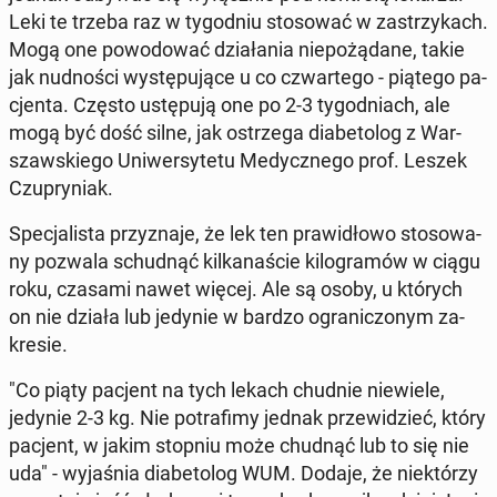
Leki te trzeba raz w ty­go­dniu sto­so­wać w za­strzy­kach.
Mogą one po­wo­do­wać dzia­ła­nia nie­po­żą­da­ne, takie
jak nud­no­ści wy­stę­pu­ją­ce u co czwar­te­go - piątego pa­
cjen­ta. Często ustę­pu­ją one po 2-3 ty­go­dniach, ale
mogą być dość silne, jak ostrze­ga dia­be­to­log z War­
szaw­skie­go Uni­wer­sy­te­tu Me­dycz­ne­go prof. Leszek
Czu­pry­niak.
Spe­cja­li­sta przy­zna­je, że lek ten pra­wi­dło­wo sto­so­wa­
ny pozwala schud­nąć kil­ka­na­ście ki­lo­gra­mów w ciągu
roku, czasami nawet więcej. Ale są osoby, u których
on nie działa lub jedynie w bardzo ogra­ni­czo­nym za­
kre­sie.
"Co piąty pacjent na tych lekach chudnie nie­wie­le,
jedynie 2-3 kg. Nie po­tra­fi­my jednak prze­wi­dzieć, który
pacjent, w jakim stopniu może chudnąć lub to się nie
uda" - wy­ja­śnia dia­be­to­log WUM. Dodaje, że nie­któ­rzy