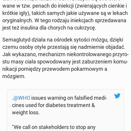
wa­ne w tzw. penach do in­iek­cji (zwie­ra­ją­cych cienkie i
krótkie igły), takich samych jakie używane są w lekach
ory­gi­nal­nych. W tego rodzaju in­iek­cjach sprze­da­wa­na
jest też in­su­li­na dla chorych na cu­krzy­cę.
Se­ma­glu­tyd działa na ośrodek sytości mózgu, dzięki
czemu osoby otyłe prze­sta­ją się nad­mier­nie objadać.
Jak wy­ka­za­no, me­cha­nizm nie­kon­tro­lo­wa­ne­go przy­ro­
stu masy ciała spo­wo­do­wa­ny jest za­bu­rze­niem ko­mu­
ni­ka­cji po­mię­dzy prze­wo­dem po­kar­mo­wym a
mózgiem.
.
@WHO
issues warning on fal­si­fied me­di­
ci­nes used for dia­be­tes tre­at­ment &
weight loss.
"We call on sta­ke­hol­ders to stop any