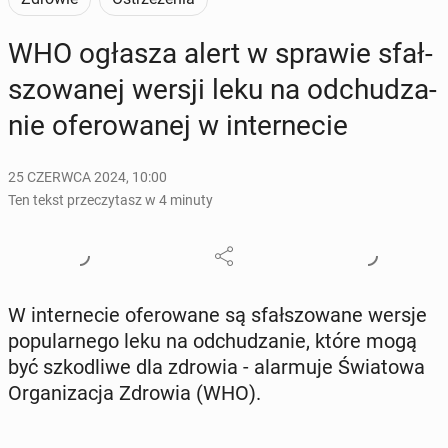
WHO ogłasza alert w sprawie sfał­
szo­wa­nej wersji leku na od­chu­dza­
nie ofe­ro­wa­nej w in­ter­ne­cie
25 CZERWCA 2024, 10:00
Ten tekst przeczytasz w 4 minuty
W in­ter­ne­cie ofe­ro­wa­ne są sfał­szo­wa­ne wersje
po­pu­lar­ne­go leku na od­chu­dza­nie, które mogą
być szko­dli­we dla zdrowia - alar­mu­je Świa­to­wa
Or­ga­ni­za­cja Zdrowia (WHO).