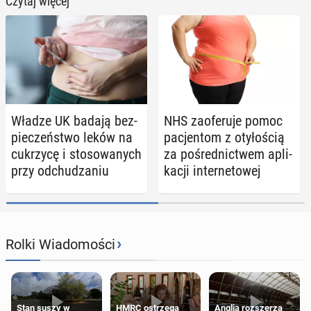
Czytaj więcej
Władze UK badają bez­
NHS za­ofe­ru­je pomoc
pie­czeń­stwo leków na
pa­cjen­tom z oty­ło­ścią
cu­krzy­cę i sto­so­wa­nych
za po­śred­nic­twem apli­
przy od­chu­dza­niu
ka­cji in­ter­ne­to­wej
›
Rolki Wiadomości
Stan suszy w
HMRC ostrzega
Anglia rozszerza