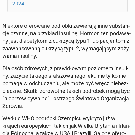
2024
Nie­któ­re ofe­ro­wa­ne pod­rób­ki za­wie­ra­ją inne sub­stan­
cje czynne, na przy­kład in­su­li­nę. Hormon ten po­da­wa­
ny jest dia­be­ty­kom z cu­krzy­cą typu 1 lub pa­cjen­tom z
za­awan­so­wa­ną cu­krzy­cą typu 2, wy­ma­ga­ją­cym za­ży­
wa­nia in­su­li­ny.
Dla osób zdro­wych, z pra­wi­dło­wym po­zio­mem in­su­li­
ny, zażycie takiego sfał­szo­wa­ne­go leku nie tylko nie
pomaga w od­chu­dza­niu, ale może być wręcz nie­bez­
piecz­ne. Skutki zdro­wot­ne takich pod­ró­bek mogą być
"nie­prze­wi­dy­wal­ne" - ostrze­ga Świa­to­wa Or­ga­ni­za­cja
Zdrowia.
Według WHO pod­rób­ki Ozem­pi­cu wykryto już w
krajach eu­ro­pej­skich, takich jak Wielka Bry­ta­nia i Ir­lan­
dia Pół­noc­na, a także w USA i Bra­zy­lii. Są one ofe­ro­