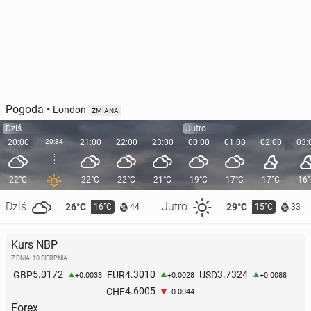
Pogoda
•
London
ZMIANA
Dziś
Jutro
20:00
20:34
21:00
22:00
23:00
00:00
01:00
02:00
03:
22°C
22°C
22°C
21°C
19°C
17°C
17°C
16
Dziś
Jutro
26°C
29°C
16°C
15°C
44
33
Kurs NBP
Z DNIA: 10 SIERPNIA
5.0172
4.3010
3.7324
GBP
EUR
USD
+0.0038
+0.0028
+0.0088
4.6005
CHF
-0.0044
Forex