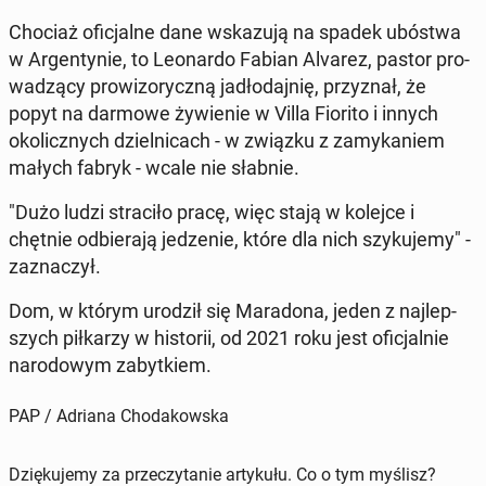
Chociaż ofi­cjal­ne dane wska­zu­ją na spadek ubóstwa
w Ar­gen­ty­nie, to Le­onar­do Fabian Alvarez, pastor pro­
wa­dzą­cy pro­wi­zo­rycz­ną ja­dło­daj­nię, przy­znał, że
popyt na darmowe ży­wie­nie w Villa Fiorito i innych
oko­licz­nych dziel­ni­cach - w związku z za­my­ka­niem
małych fabryk - wcale nie słabnie.
"Dużo ludzi stra­ci­ło pracę, więc stają w kolejce i
chętnie od­bie­ra­ją je­dze­nie, które dla nich szy­ku­je­my" -
za­zna­czył.
Dom, w którym urodził się Ma­ra­do­na, jeden z naj­lep­
szych pił­ka­rzy w hi­sto­rii, od 2021 roku jest ofi­cjal­nie
na­ro­do­wym za­byt­kiem.
PAP / Adriana Chodakowska
Dziękujemy za przeczytanie artykułu. Co o tym myślisz?