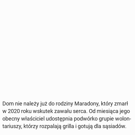
Dom nie należy już do rodziny Ma­ra­do­ny, który zmarł
w 2020 roku wskutek zawału serca. Od mie­sią­ca jego
obecny wła­ści­ciel udo­stęp­nia po­dwór­ko grupie wo­lon­
ta­riu­szy, którzy roz­pa­la­ją grilla i gotują dla są­sia­dów.