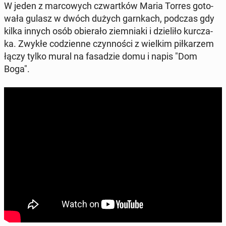
W jeden z mar­co­wych czwart­ków Maria Torres go­to­
wa­ła gulasz w dwóch dużych garn­kach, podczas gdy
kilka innych osób obie­ra­ło ziem­nia­ki i dzie­li­ło kur­cza­
ka. Zwykłe co­dzien­ne czyn­no­ści z wielkim pił­ka­rzem
łączy tylko mural na fa­sa­dzie domu i napis "Dom
Boga".