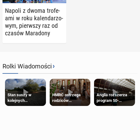
Napoli z dwoma tro­fe­
ami w roku ka­len­da­rzo­
wym, pierw­szy raz od
czasów Ma­ra­do­ny
›
Rolki Wiadomości
Stan suszy w
HMRC ostrzega
Anglia rozszerza
kolejnych
rodziców
program 50-
regionach Anglii.
pobierających Child
procentowych
Miliony osób już są
Benefit. Mogą być
zniżek kolejowych
objęte
zobowiązani do
na 18-latków
ograniczeniami
zwrotu zasiłku