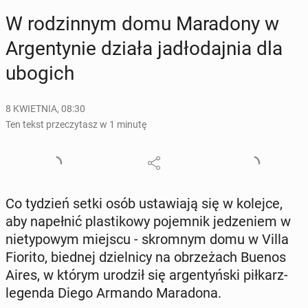
W ro­dzin­nym domu Ma­ra­do­ny w
Ar­gen­ty­nie działa ja­dło­daj­nia dla
ubogich
8 KWIETNIA, 08:30
Ten tekst przeczytasz w 1 minutę
Co tydzień setki osób usta­wia­ją się w kolejce,
aby na­peł­nić pla­sti­ko­wy po­jem­nik je­dze­niem w
nie­ty­po­wym miejscu - skrom­nym domu w Villa
Fiorito, biednej dziel­ni­cy na obrze­żach Buenos
Aires, w którym urodził się ar­gen­tyń­ski piłkarz-
legenda Diego Armando Ma­ra­do­na.