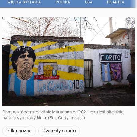
WIELKA BRYTANIA
POLSKA
USA
IRLANDIA
Dom, w którym urodził się Maradona od 2021 roku jest oficjalnie
narodowym zabytkiem. (Fot. Getty Images)
Piłka nożna
Gwiazdy sportu