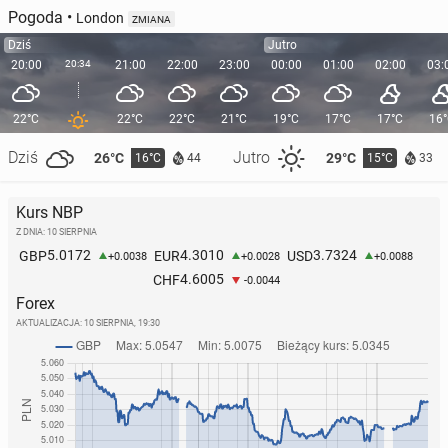
Pogoda
•
London
ZMIANA
Dziś
Jutro
20:00
20:34
21:00
22:00
23:00
00:00
01:00
02:00
03:
22°C
22°C
22°C
21°C
19°C
17°C
17°C
16
Dziś
Jutro
26°C
29°C
16°C
15°C
44
33
Kurs NBP
Z DNIA: 10 SIERPNIA
5.0172
4.3010
3.7324
GBP
EUR
USD
+0.0038
+0.0028
+0.0088
4.6005
CHF
-0.0044
Forex
AKTUALIZACJA:
10 SIERPNIA, 19:30