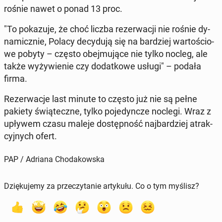
rośnie nawet o ponad 13 proc.
"To po­ka­zu­je, że choć liczba re­zer­wa­cji nie rośnie dy­
na­micz­nie, Polacy de­cy­du­ją się na bar­dziej war­to­ścio­
we pobyty – często obej­mu­ją­ce nie tylko nocleg, ale
także wy­ży­wie­nie czy do­dat­ko­we usługi" – podała
firma.
Re­zer­wa­cje last minute to często już nie są pełne
pakiety świą­tecz­ne, tylko po­je­dyn­cze noclegi. Wraz z
upływem czasu maleje do­stęp­ność naj­bar­dziej atrak­
cyj­nych ofert.
PAP / Adriana Chodakowska
Dziękujemy za przeczytanie artykułu. Co o tym myślisz?