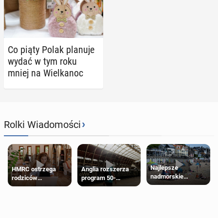
Co piąty Polak planuje
wydać w tym roku
mniej na Wiel­ka­noc
›
Rolki Wiadomości
Najlepsze
HMRC ostrzega
Anglia rozszerza
nadmorskie
rodziców
program 50-
miasteczko blisko
pobierających Child
procentowych
Londynu
Benefit. Mogą być
zniżek kolejowych
zobowiązani do
na 18-latków
zwrotu zasiłku