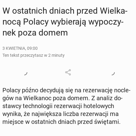
W ostat­nich dniach przed Wiel­ka­
no­cą Polacy wy­bie­ra­ją wy­po­czy­
nek poza domem
3 KWIETNIA, 09:00
Ten tekst przeczytasz w 2 minuty
Polacy późno de­cy­du­ją się na re­zer­wa­cję noc­le­
gów na Wiel­ka­noc poza domem. Z analiz do­
staw­cy tech­no­lo­gii re­zer­wa­cji ho­te­lo­wych
wynika, że naj­więk­sza liczba re­zer­wa­cji ma
miejsce w ostat­nich dniach przed świę­ta­mi.