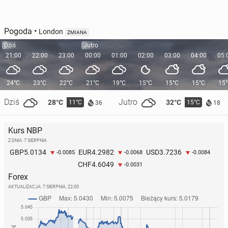
Pogoda
•
London
ZMIANA
Dziś
Jutro
21:00
22:00
23:00
00:00
01:00
02:00
03:00
04:00
05:
24°C
23°C
22°C
21°C
19°C
15°C
15°C
15°C
15
Dziś
Jutro
28°C
32°C
11°C
15°C
36
18
Kurs NBP
Z DNIA: 7 SIERPNIA
5.0134
4.2982
3.7236
GBP
EUR
USD
-0.0085
-0.0068
-0.0084
4.6049
CHF
-0.0031
Forex
AKTUALIZACJA:
7 SIERPNIA, 22:00