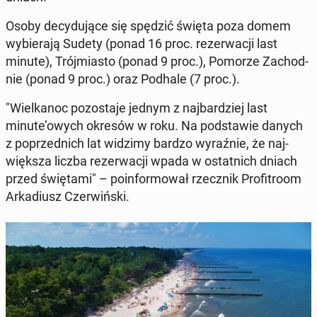
Osoby de­cy­du­ją­ce się spędzić święta poza domem
wy­bie­ra­ją Sudety (ponad 16 proc. re­zer­wa­cji last
minute), Trój­mia­sto (ponad 9 proc.), Pomorze Za­chod­
nie (ponad 9 proc.) oraz Podhale (7 proc.).
"Wiel­ka­noc po­zo­sta­je jednym z naj­bar­dziej last
minute’owych okresów w roku. Na pod­sta­wie danych
z po­przed­nich lat widzimy bardzo wy­raź­nie, że naj­
więk­sza liczba re­zer­wa­cji wpada w ostat­nich dniach
przed świę­ta­mi" – po­in­for­mo­wał rzecz­nik Pro­fi­tro­om
Ar­ka­diusz Czer­wiń­ski.