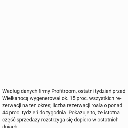
Według danych firmy Pro­fi­tro­om, ostatni tydzień przed
Wiel­ka­no­cą wy­ge­ne­ro­wał ok. 15 proc. wszyst­kich re­
zer­wa­cji na ten okres; liczba re­zer­wa­cji rosła o ponad
44 proc. tydzień do ty­go­dnia. Po­ka­zu­je to, że istotna
część sprze­da­ży roz­strzy­ga się dopiero w ostat­nich
dniach.