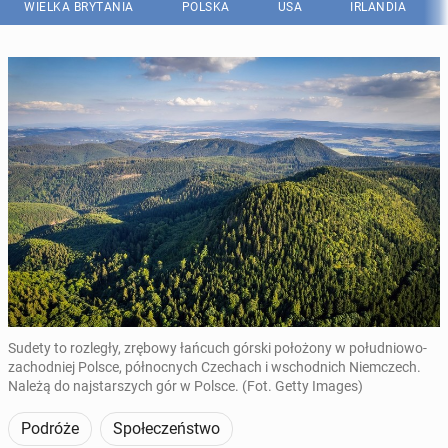
WIELKA BRYTANIA
POLSKA
USA
IRLANDIA
Sudety to rozległy, zrębowy łańcuch górski położony w południowo-
zachodniej Polsce, północnych Czechach i wschodnich Niemczech.
Należą do najstarszych gór w Polsce. (Fot. Getty Images)
Podróże
Społeczeństwo