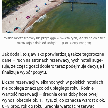
Polskie morze tra­dy­cyj­nie przy­cią­ga w święta tych, którzy na co dzień
miesz­ka­ją z dala od Bałtyku... (Fot. Getty Images)
Jak dodał, to zja­wi­sko po­twier­dza­ją także te­go­rocz­ne
dane – ruch na stro­nach re­zer­wa­cyj­nych hoteli su­ge­
ru­je, że część gości dopiero teraz po­dej­mu­je decyzję i
fi­na­li­zu­je wybór pobytu.
Liczba re­zer­wa­cji wiel­ka­noc­nych w pol­skich ho­te­lach
nie odbiega zna­czą­co od ubie­głe­go roku. Rośnie
wartość re­zer­wa­cji – średnia cena doby ho­te­lo­wej
wynosi obecnie ok. 1,1 tys. zł, co oznacza wzrost o ok.
6–8 proc. rok do roku. Średnia wartość re­zer­wa­cji