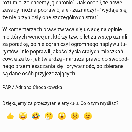
rozumie, że chcemy ją chronić". Jak ocenił, te nowe
zasady można po­pra­wić, ale - za­zna­czył - "wydaje się,
że nie przy­nio­sły one szcze­gól­nych strat".
W ko­men­ta­rzach prasy zwraca się uwagę na opinie
nie­któ­rych we­ne­cjan, którzy tzw. bilet za wstęp uznali
za porażkę, bo nie ogra­ni­czył ogrom­ne­go napływu tu­
ry­stów i nie po­pra­wił jakości życia stałych miesz­kań­
ców, a za to - jak twier­dzą - narusza prawo do swo­bod­
ne­go prze­miesz­cza­nia się i pry­wat­ność, bo zbie­ra­ne
są dane osób przy­jeż­dża­ją­cych.
PAP / Adriana Chodakowska
Dziękujemy za przeczytanie artykułu. Co o tym myślisz?