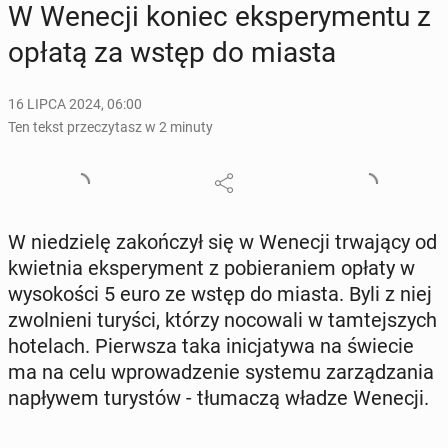
W Wenecji koniec eks­pe­ry­men­tu z
opłatą za wstęp do miasta
16 LIPCA 2024, 06:00
Ten tekst przeczytasz w 2 minuty
W nie­dzie­lę za­koń­czył się w Wenecji trwa­ją­cy od
kwiet­nia eks­pe­ry­ment z po­bie­ra­niem opłaty w
wy­so­ko­ści 5 euro ze wstęp do miasta. Byli z niej
zwol­nie­ni turyści, którzy no­co­wa­li w tam­tej­szych
ho­te­lach. Pierw­sza taka ini­cja­ty­wa na świecie
ma na celu wpro­wa­dze­nie systemu za­rzą­dza­nia
na­pły­wem tu­ry­stów - tłu­ma­czą władze Wenecji.