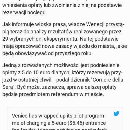
wnie­sie­nia opłaty lub zwol­nie­nia z niej na pod­sta­wie
re­zer­wa­cji noclegu.
Jak in­for­mu­je włoska prasa, władze Wenecji przy­stą­
pią teraz do analizy re­zul­ta­tów re­ali­zo­wa­ne­go przez
29 wy­bra­nych dni eks­pe­ry­men­tu. Na tej pod­sta­wie
mają opra­co­wać nowe zasady wjazdu do miasta, jakie
będą obo­wią­zy­wać od przy­szłe­go roku.
Jedną z roz­wa­ża­nych moż­li­wo­ści jest pod­nie­sie­nie
opłaty z 5 do 10 euro dla tych, którzy re­zer­wu­ją przy­
jazd w ostat­niej chwili - podał dzien­nik "Cor­rie­re della
Sera". Być może, za­zna­cza, sprawa dalszej opłaty
będzie przed­mio­tem re­fe­ren­dum w mieście.
Venice has wrapped up its pilot pro­gram­
me of char­ging a 5-euro ($5.46) en­tran­ce