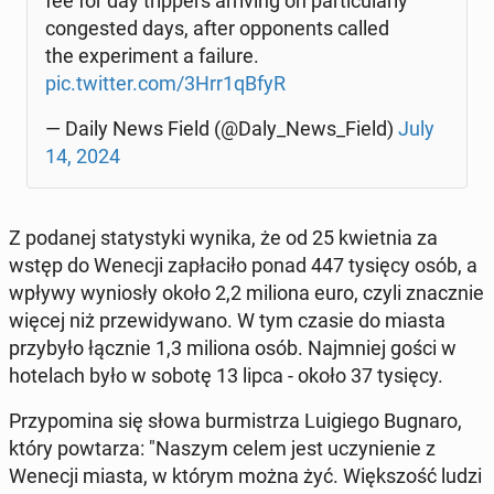
fee for day trip­pers ar­ri­ving on par­ti­cu­lar­ly
con­ge­sted days, after op­po­nents called
the expe­ri­ment a failure.
pic.twitter.com/3Hrr1qBfyR
— Daily News Field (@Daly_News_Field)
July
14, 2024
Z podanej sta­ty­sty­ki wynika, że od 25 kwiet­nia za
wstęp do Wenecji za­pła­ci­ło ponad 447 tysięcy osób, a
wpływy wy­nio­sły około 2,2 miliona euro, czyli znacz­nie
więcej niż prze­wi­dy­wa­no. W tym czasie do miasta
przy­by­ło łącznie 1,3 miliona osób. Naj­mniej gości w
ho­te­lach było w sobotę 13 lipca - około 37 tysięcy.
Przy­po­mi­na się słowa bur­mi­strza Lu­igie­go Bugnaro,
który po­wta­rza: "Naszym celem jest uczy­nie­nie z
Wenecji miasta, w którym można żyć. Więk­szość ludzi