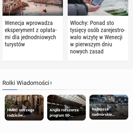
Wenecja wpro­wa­dza
Włochy: Ponad sto
eks­pe­ry­ment z opła­ta­
tysięcy osób za­re­je­stro­
mi dla jed­no­dnio­wych
wa­ło wizytę w Wenecji
tu­ry­stów
w pierw­szym dniu
nowych zasad
›
Rolki Wiadomości
Najlepsze
HMRC ostrzega
Anglia rozszerza
nadmorskie
rodziców
program 50-
miasteczko blisko
pobierających Child
procentowych
Londynu
Benefit. Mogą być
zniżek kolejowych
zobowiązani do
na 18-latków