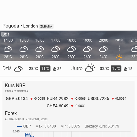
Pogoda
•
London
ZMIANA
Dziś
14:00
15:00
16:00
17:00
18:00
19:00
20:00
20:38
21:
28°C
28°C
28°C
28°C
28°C
26°C
24°C
23
Dziś
Jutro
28°C
32°C
11°C
15°C
35
18
Kurs NBP
Z DNIA: 7 SIERPNIA
5.0134
4.2982
3.7236
GBP
EUR
USD
-0.0085
-0.0068
-0.0084
4.6049
CHF
-0.0031
Forex
AKTUALIZACJA:
7 SIERPNIA, 22:00