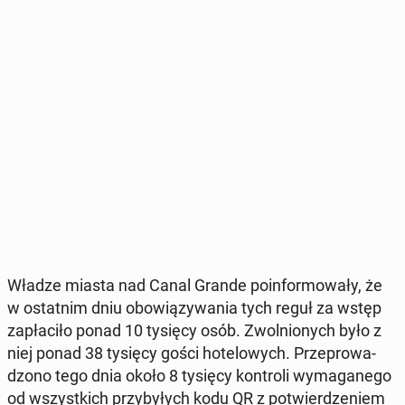
Władze miasta nad Canal Grande po­in­for­mo­wa­ły, że
w ostat­nim dniu obo­wią­zy­wa­nia tych reguł za wstęp
za­pła­ci­ło ponad 10 tysięcy osób. Zwol­nio­nych było z
niej ponad 38 tysięcy gości ho­te­lo­wych. Prze­pro­wa­
dzo­no tego dnia około 8 tysięcy kon­tro­li wy­ma­ga­ne­go
od wszyst­kich przy­by­łych kodu QR z po­twier­dze­niem