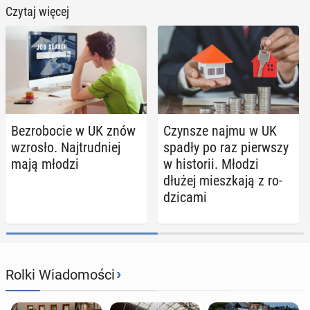
Czytaj więcej
Bez­ro­bo­cie w UK znów
Czynsze najmu w UK
wzrosło. Naj­trud­niej
spadły po raz pierw­szy
mają młodzi
w hi­sto­rii. Młodzi
dłużej miesz­ka­ją z ro­
dzi­ca­mi
›
Rolki Wiadomości