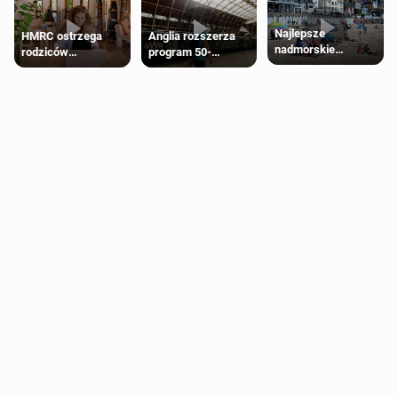
Najlepsze
HMRC ostrzega
Anglia rozszerza
nadmorskie
rodziców
program 50-
miasteczko blisko
pobierających Child
procentowych
Londynu
Benefit. Mogą być
zniżek kolejowych
zobowiązani do
na 18-latków
zwrotu zasiłku