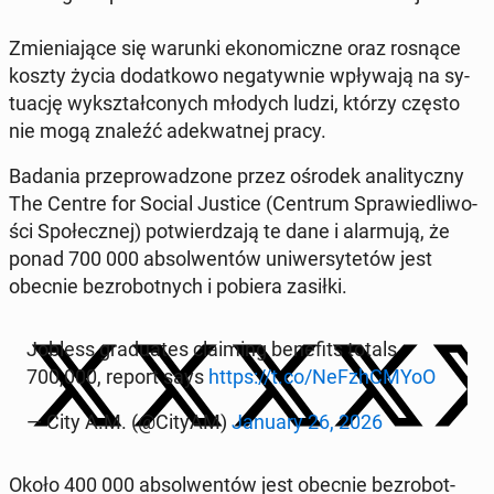
Zmie­nia­ją­ce się warunki eko­no­micz­ne oraz rosnące
koszty życia do­dat­ko­wo ne­ga­tyw­nie wpły­wa­ją na sy­
tu­ację wy­kształ­co­nych młodych ludzi, którzy często
nie mogą znaleźć ade­kwat­nej pracy.
Badania prze­pro­wa­dzo­ne przez ośrodek ana­li­tycz­ny
The Centre for Social Justice (Centrum Spra­wie­dli­wo­
ści Spo­łecz­nej) po­twier­dza­ją te dane i alar­mu­ją, że
ponad 700 000 ab­sol­wen­tów uni­wer­sy­te­tów jest
obecnie bez­ro­bot­nych i pobiera zasiłki.
Jobless gra­du­ates cla­iming be­ne­fits totals
700,000, report says
https://t.co/Ne­FzhC­MY­oO
— City A.M. (@CityAM)
January 26, 2026
Około 400 000 ab­sol­wen­tów jest obecnie bez­ro­bot­