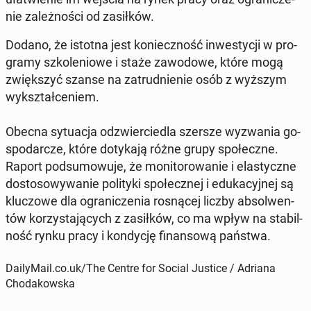
nie za­leż­no­ści od za­sił­ków.
Dodano, że istotna jest ko­niecz­ność in­we­sty­cji w pro­
gra­my szko­le­nio­we i staże za­wo­do­we, które mogą
zwięk­szyć szanse na za­trud­nie­nie osób z wyższym
wy­kształ­ce­niem.
Obecna sy­tu­acja od­zwier­cie­dla szersze wy­zwa­nia go­
spo­dar­cze, które do­ty­ka­ją różne grupy spo­łecz­ne.
Raport pod­su­mo­wu­je, że mo­ni­to­ro­wa­nie i ela­stycz­ne
do­sto­so­wy­wa­nie po­li­ty­ki spo­łecz­nej i edu­ka­cyj­nej są
klu­czo­we dla ogra­ni­cze­nia ro­sną­cej liczby ab­sol­wen­
tów ko­rzy­sta­ją­cych z za­sił­ków, co ma wpływ na sta­bil­
ność rynku pracy i kon­dy­cję fi­nan­so­wą państwa.
DailyMail.co.uk/The Centre for Social Justice / Adriana
Chodakowska