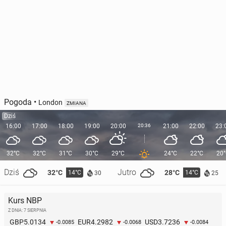
Pogoda
•
London
ZMIANA
Dziś
16:00
17:00
18:00
19:00
20:00
20:36
21:00
22:00
23:
32°C
32°C
31°C
30°C
29°C
24°C
22°C
20
Dziś
Jutro
32°C
28°C
14°C
14°C
30
25
Kurs NBP
Z DNIA: 7 SIERPNIA
5.0134
4.2982
3.7236
GBP
EUR
USD
-0.0085
-0.0068
-0.0084