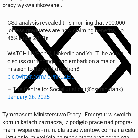
pracy wy­kwa­li­fi­ko­wa­nej.
CSJ ana­ly­sis re­ve­aled this morning that 700,000
jobless gra­du­ates are now cla­iming be­ne­fits, up
46% since 2019⬆️
WATCH LIVE on X, Lin­ke­dIn and YouTube as we
discuss our fin­dings, and embark on a major
mission to Rewire Edu­ca­tio­nð ️
pic.twitter.com/ldPn­Pu­ZE­Iu
— The Centre for Social Justice (@csj­think­tank)
January 26, 2026
Tym­cza­sem Mi­ni­ster­stwo Pracy i Eme­ry­tur w swoich
ko­mu­ni­ka­tach za­zna­cza, iż podjęło prace nad pro­gra­
ma­mi wspar­cia - m.in. dla ab­sol­wen­tów, co ma na celu
uła­twie­nie im wejścia na rynek pracy oraz ogra­ni­cze­