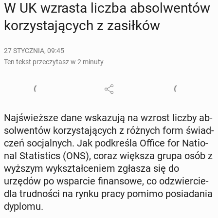
W UK wzrasta liczba ab­sol­wen­tów
ko­rzy­sta­ją­cych z za­sił­ków
27 STYCZNIA, 09:45
Ten tekst przeczytasz w 2 minuty
Naj­śwież­sze dane wska­zu­ją na wzrost liczby ab­
sol­wen­tów ko­rzy­sta­ją­cych z różnych form świad­
czeń so­cjal­nych. Jak pod­kre­śla Office for Na­tio­
nal Sta­ti­stics (ONS), coraz większa grupa osób z
wyższym wy­kształ­ce­niem zgłasza się do
urzędów po wspar­cie fi­nan­so­we, co od­zwier­cie­
dla trud­no­ści na rynku pracy pomimo po­sia­da­nia
dyplomu.