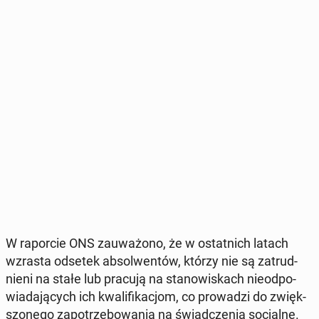
W ra­por­cie ONS za­uwa­żo­no, że w ostat­nich latach
wzrasta odsetek ab­sol­wen­tów, którzy nie są za­trud­
nie­ni na stałe lub pracują na sta­no­wi­skach nie­od­po­
wia­da­ją­cych ich kwa­li­fi­ka­cjom, co pro­wa­dzi do zwięk­
szo­ne­go za­po­trze­bo­wa­nia na świad­cze­nia so­cjal­ne.