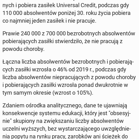
nych i pobiera zasiłek Uni­ver­sal Credit, podczas gdy
110 000 ab­sol­wen­tów poniżej 30. roku życia pobiera
co naj­mniej jeden zasiłek i nie pracuje.
Prawie 240 000 z 700 000 bez­ro­bot­nych ab­sol­wen­tów
po­bie­ra­ją­cych zasiłki stwier­dzi­ło, że nie pracują z
powodu choroby.
Łączna liczba ab­sol­wen­tów bez­ro­bot­nych i po­bie­ra­ją­
cych zasiłki wzrosła o 46% od 2019 r., podczas gdy
liczba ab­sol­wen­tów nie­pra­cu­ją­cych z powodu choroby
i po­bie­ra­ją­cych zasiłki wzrosła ponad dwu­krot­nie w
tym samym okresie (wzrost o 105%).
Zdaniem ośrodka ana­li­tycz­ne­go, dane te ujaw­nia­ją
kon­se­kwen­cje systemu edu­ka­cji, który jest "ob­se­syj­
nie" sku­pio­ny na zwięk­sza­niu liczby ab­sol­wen­tów
uczelni wyż­szych, bez wy­star­cza­ją­ce­go uwzględ­nie­
nia popytu na rynku pracy, za­rob­ków ani ścieżek do