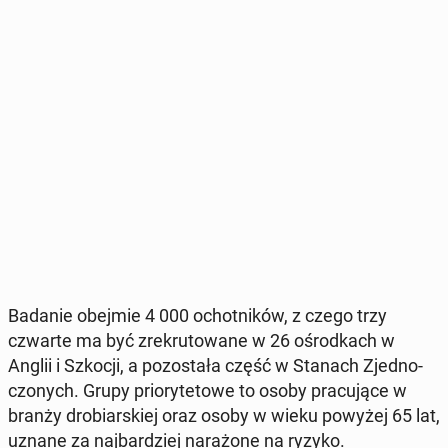
Badanie obejmie 4 000 ochot­ni­ków, z czego trzy
czwarte ma być zre­kru­to­wa­ne w 26 ośrod­kach w
Anglii i Szkocji, a po­zo­sta­ła część w Stanach Zjed­no­
czo­nych. Grupy prio­ry­te­to­we to osoby pra­cu­ją­ce w
branży dro­biar­skiej oraz osoby w wieku powyżej 65 lat,
uznane za naj­bar­dziej na­ra­żo­ne na ryzyko.