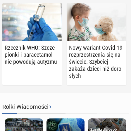
Rzecz­nik WHO: Szcze­
Nowy wariant Covid-19
pion­ki i pa­ra­ce­ta­mol
roz­prze­strze­nia się na
nie po­wo­du­ją autyzmu
świecie. Szyb­ciej
zakaża dzieci niż do­ro­
słych
›
Rolki Wiadomości
Zasiłki dla osób