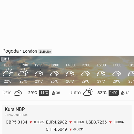
Pogoda
•
London
ZMIANA
Dziś
10:00
11:00
12:00
13:00
14:00
15:00
16:00
17:00
18:
22°C
23°C
23°C
25°C
26°C
29°C
29°C
28°C
28
Dziś
Jutro
29°C
32°C
11°C
14°C
38
18
Kurs NBP
Z DNIA: 7 SIERPNIA
5.0134
4.2982
3.7236
GBP
EUR
USD
-0.0085
-0.0068
-0.0084
4.6049
CHF
-0.0031