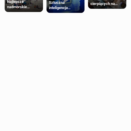
Najlepsze
Sztuczna
cierpiących na
nadmorskie
inteligencja
schorzenia
miasteczko blisko
próbowała oszukać
psychiczne
Londynu
człowieka