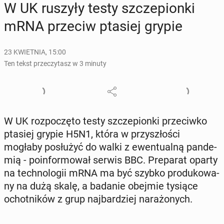
W UK ruszyły testy szcze­pion­ki
mRNA przeciw ptasiej grypie
23 KWIETNIA, 15:00
Ten tekst przeczytasz w 3 minuty
W UK roz­po­czę­to testy szcze­pion­ki prze­ciw­ko
ptasiej grypie H5N1, która w przy­szło­ści
mogłaby po­słu­żyć do walki z ewen­tu­al­ną pan­de­
mią - po­in­for­mo­wał serwis BBC. Pre­pa­rat oparty
na tech­no­lo­gii mRNA ma być szybko pro­du­ko­wa­
ny na dużą skalę, a badanie obejmie tysiące
ochot­ni­ków z grup naj­bar­dziej na­ra­żo­nych.