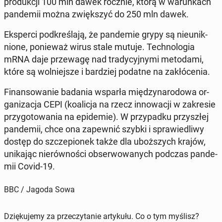
pro­duk­cji 100 mln dawek rocznie, którą w wa­run­kach
pan­de­mii można zwięk­szyć do 250 mln dawek.
Eks­per­ci pod­kre­śla­ją, że pan­de­mie grypy są nie­unik­
nio­ne, po­nie­waż wirus stale mutuje. Tech­no­lo­gia
mRNA daje prze­wa­gę nad tra­dy­cyj­ny­mi me­to­da­mi,
które są wol­niej­sze i bar­dziej podatne na za­kłó­ce­nia.
Fi­nan­so­wa­nie badania wsparła mię­dzy­na­ro­do­wa or­
ga­ni­za­cja CEPI (ko­ali­cja na rzecz in­no­wa­cji w za­kre­sie
przy­go­to­wa­nia na epi­de­mie). W przy­pad­ku przy­szłej
pan­de­mii, chce ona za­pew­nić szybki i spra­wie­dli­wy
dostęp do szcze­pio­nek także dla uboż­szych krajów,
uni­ka­jąc nie­rów­no­ści ob­ser­wo­wa­nych podczas pan­de­
mii Covid-19.
BBC / Jagoda Sowa
Dziękujemy za przeczytanie artykułu. Co o tym myślisz?