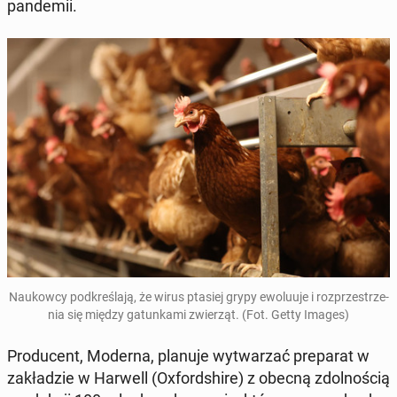
pan­de­mii.
Na­ukow­cy pod­kre­śla­ją, że wirus ptasiej grypy ewo­lu­uje i roz­prze­strze­
nia się między ga­tun­ka­mi zwie­rząt. (Fot. Getty Images)
Pro­du­cent, Moderna, planuje wy­twa­rzać pre­pa­rat w
za­kła­dzie w Harwell (Oxford­shi­re) z obecną zdol­no­ścią