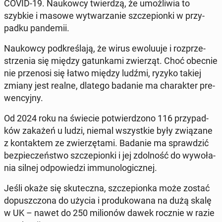
COVID-19. Na­ukow­cy twier­dzą, że umoż­li­wia to
szybkie i masowe wy­twa­rza­nie szcze­pion­ki w przy­
pad­ku pan­de­mii.
Na­ukow­cy pod­kre­śla­ją, że wirus ewo­lu­uje i roz­prze­
strze­nia się między ga­tun­ka­mi zwie­rząt. Choć obecnie
nie prze­no­si się łatwo między ludźmi, ryzyko takiej
zmiany jest realne, dlatego badanie ma cha­rak­ter pre­
wen­cyj­ny.
Od 2024 roku na świecie po­twier­dzo­no 116 przy­pad­
ków zakażeń u ludzi, niemal wszyst­kie były zwią­za­ne
z kon­tak­tem ze zwie­rzę­ta­mi. Badanie ma spraw­dzić
bez­pie­czeń­stwo szcze­pion­ki i jej zdol­ność do wy­wo­ła­
nia silnej od­po­wie­dzi im­mu­no­lo­gicz­nej.
Jeśli okaże się sku­tecz­na, szcze­pion­ka może zostać
do­pusz­czo­na do użycia i pro­du­ko­wa­na na dużą skalę
w UK – nawet do 250 mi­lio­nów dawek rocznie w razie