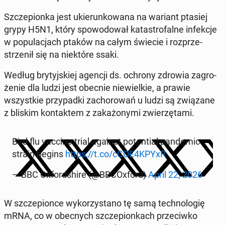
Szcze­pion­ka jest ukie­run­ko­wa­na na wariant ptasiej
grypy H5N1, który spo­wo­do­wał ka­ta­stro­fal­ne in­fek­cje
w po­pu­la­cjach ptaków na całym świecie i roz­prze­
strze­nił się na nie­któ­re ssaki.
Według bry­tyj­skiej agencji ds. ochrony zdrowia za­gro­
że­nie dla ludzi jest obecnie nie­wiel­kie, a prawie
wszyst­kie przy­pad­ki za­cho­ro­wań u ludzi są zwią­za­ne
z bliskim kon­tak­tem z za­ka­żo­ny­mi zwie­rzę­ta­mi.
Bird flu vaccine trial against po­ten­tial pan­de­mic
strain begins
https://t.co/cCOE4KPYxR
— BBC Oxford­shi­re (@BBCO­xford)
April 22, 2026
W szcze­pion­ce wy­ko­rzy­sta­no tę samą tech­no­lo­gię
mRNA, co w obec­nych szcze­pion­kach prze­ciw­ko