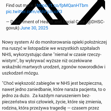
Find out more ⬇️
https://t.co/fp­MQan­HTbm
pic.twitter.com/ehhF­pX­u­cR3
— De­part­ment of Health and Social Care (@DHSC­
govuk)
June 30, 2025
Nowy system AI do mon­i­torowa­nia opieki położniczej
ma ruszyć w listopadzie we wszys­t­kich szpi­ta­lach
NHS, wyko­rzys­tu­jąc dane "niemal w czasie rzeczy­
wistym", by wykry­wać wyższe niż oczeki­wane
wskaźni­ki martwych urodzeń, zgonów noworod­ków i
uszkodzeń mózgu.
"Choć więk­szość za­biegów w NHS jest bez­piecz­na,
nawet jedno zanied­ban­ie, które naraża pac­jen­ta, to o
jedno za dużo. Za każdym narusze­niem bez­
pieczeńst­wa stoi człowiek, życie, które się zmienia,
rodzina, która przeży­wa tragedię — czasem przez