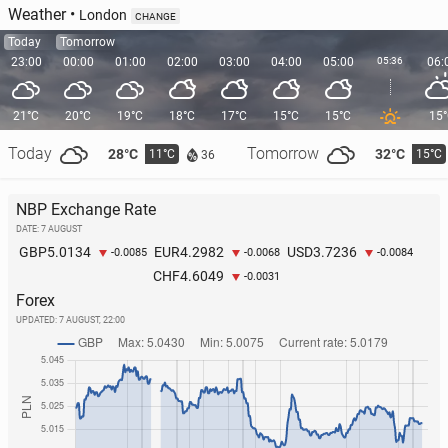
Weather
•
London
CHANGE
Today
Tomorrow
23:00
00:00
01:00
02:00
03:00
04:00
05:00
05:36
06:
21°C
20°C
19°C
18°C
17°C
15°C
15°C
15
Today
Tomorrow
28°C
32°C
11°C
15°C
36
NBP Exchange Rate
DATE: 7 AUGUST
5.0134
4.2982
3.7236
GBP
EUR
USD
-0.0085
-0.0068
-0.0084
4.6049
CHF
-0.0031
Forex
UPDATED:
7 AUGUST, 22:00