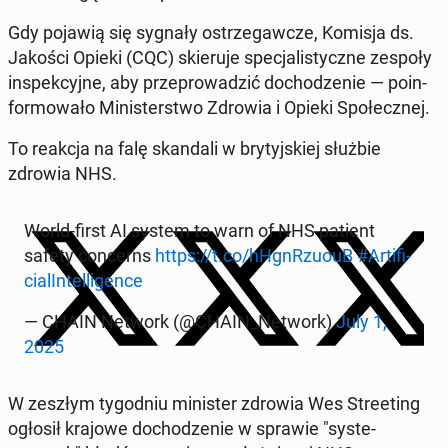
Gdy pojawią się sygnały os­trze­gaw­cze, Komisja ds.
Jakości Opieki (CQC) skieru­je spec­jal­isty­czne zespoły
in­spekcyjne, aby przeprowadz­ić do­chodze­nie — poin­
for­mowało Min­is­terst­wo Zdrowia i Opieki Społecznej.
To reakcja na falę skan­dali w bry­tyjskiej służbie
zdrowia NHS.
World-first AI system to warn of NHS patient
safety con­cerns
https://t.co/hHgn­Rzu­ouB
#Ar­ti­fi­
cial­In­tel­li­gence
— CHAIN Network (@CHAIN_Network)
July 1,
2025
W zeszłym ty­god­niu min­is­ter zdrowia Wes Street­ing
ogłosił krajowe do­chodze­nie w sprawie "sys­te­