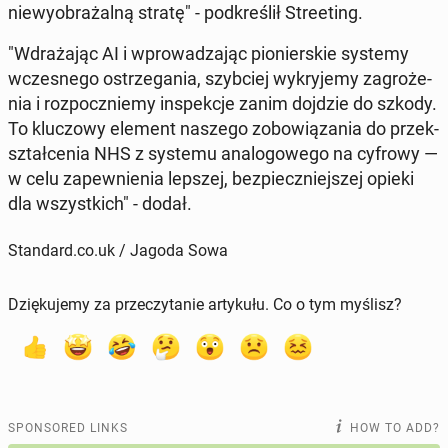
niewyobrażal­ną stratę" - pod­kreślił Street­ing.
"Wdraża­jąc AI i wprowadza­jąc pi­o­nier­skie systemy
wczes­nego os­trze­ga­nia, szy­b­ciej wykry­je­my za­groże­
nia i rozpoczniemy in­spekc­je zanim dojdzie do szkody.
To kluc­zowy element naszego zobow­iąza­nia do przek­
sz­tałce­nia NHS z systemu anal­o­gowego na cyfrowy —
w celu za­pewnienia lepszej, bez­pieczniejszej opieki
dla wszys­t­kich" - dodał.
Standard.co.uk / Jagoda Sowa
Dziękujemy za przeczytanie artykułu. Co o tym myślisz?
SPONSORED LINKS
HOW TO ADD?