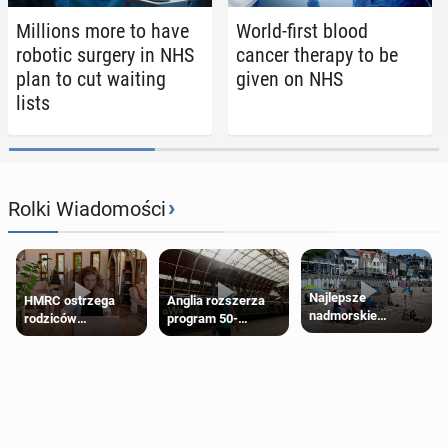
Mil­lions more to have
World-first blood
robotic surgery in NHS
cancer therapy to be
plan to cut waiting
given on NHS
lists
›
Rolki Wiadomości
Najlepsze
HMRC ostrzega
Anglia rozszerza
nadmorskie
rodziców
program 50-
miasteczko blisko
pobierających Child
procentowych
Londynu
Benefit. Mogą być
zniżek kolejowych
zobowiązani do
na 18-latków
zwrotu zasiłku