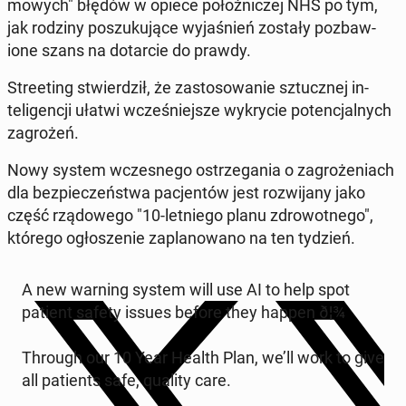
mowych" błędów w opiece położniczej NHS po tym,
jak rodziny poszuku­jące wy­jaśnień zostały pozbaw­
ione szans na dotar­cie do prawdy.
Street­ing stwierdz­ił, że za­s­tosowanie sz­tucznej in­
teligencji ułatwi wcześniejsze wykrycie po­tenc­jal­nych
za­grożeń.
Nowy system wczes­nego os­trze­ga­nia o za­groże­ni­ach
dla bez­pieczeńst­wa pac­jen­tów jest rozwi­jany jako
część rzą­dowego "10-let­niego planu zdrowot­nego",
którego ogłosze­nie za­planowano na ten tydzień.
A new warning system will use AI to help spot
patient safety issues before they happen ð¦¾
Through our 10 Year Health Plan, we’ll work to give
all pa­tients safe, quality care.