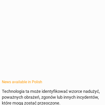
News available in Polish
Tech­nolo­gia ta może iden­ty­fikować wzorce nadużyć,
poważnych obrażeń, zgonów lub innych in­cy­den­tów,
które mogą zostać przeoc­zone.