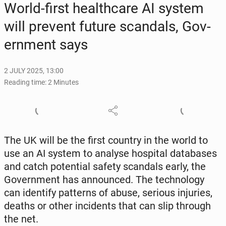
World-first health­care AI system
will prevent future scan­dals, Gov­
ern­ment says
2 JULY 2025, 13:00
Reading time: 2 Minutes
The UK will be the first country in the world to
use an AI system to analyse hos­pi­tal data­bas­es
and catch po­ten­tial safety scan­dals early, the
Gov­ern­ment has an­nounced. The tech­nol­o­gy
can iden­ti­fy pat­terns of abuse, serious in­juries,
deaths or other in­ci­dents that can slip through
the net.