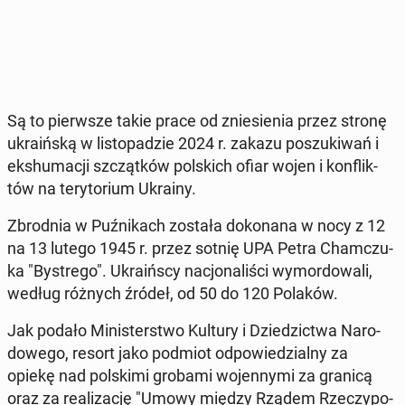
Są to pierw­sze takie prace od znie­sie­nia przez stronę
ukra­iń­ską w li­sto­pa­dzie 2024 r. zakazu po­szu­ki­wań i
eks­hu­ma­cji szcząt­ków pol­skich ofiar wojen i kon­flik­
tów na te­ry­to­rium Ukrainy.
Zbrod­nia w Puź­ni­kach została do­ko­na­na w nocy z 12
na 13 lutego 1945 r. przez sotnię UPA Petra Cham­czu­
ka "By­stre­go". Ukra­iń­scy na­cjo­na­li­ści wy­mor­do­wa­li,
według różnych źródeł, od 50 do 120 Polaków.
Jak podało Mi­ni­ster­stwo Kultury i Dzie­dzic­twa Na­ro­
do­we­go, resort jako podmiot od­po­wie­dzial­ny za
opiekę nad pol­ski­mi grobami wo­jen­ny­mi za granicą
oraz za re­ali­za­cję "Umowy między Rządem Rze­czy­po­