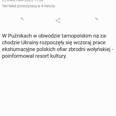
25 KWIETNIA 2025, 11:00
Ten tekst przeczytasz w 4 minuty
W Puź­ni­kach w ob­wo­dzie tar­no­pol­skim na za­
cho­dzie Ukrainy roz­po­czę­ły się wczoraj prace
eks­hu­ma­cyj­ne pol­skich ofiar zbrodni wo­łyń­skiej -
po­in­for­mo­wał resort kultury.