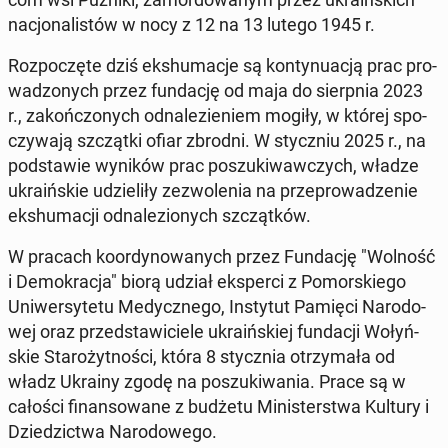
na­cjo­na­li­stów w nocy z 12 na 13 lutego 1945 r.
Roz­po­czę­te dziś eks­hu­ma­cje są kon­ty­nu­acją prac pro­
wa­dzo­nych przez fun­da­cję od maja do sierp­nia 2023
r., za­koń­czo­nych od­na­le­zie­niem mogiły, w której spo­
czy­wa­ją szcząt­ki ofiar zbrodni. W stycz­niu 2025 r., na
pod­sta­wie wyników prac po­szu­ki­waw­czych, władze
ukra­iń­skie udzie­li­ły ze­zwo­le­nia na prze­pro­wa­dze­nie
eks­hu­ma­cji od­na­le­zio­nych szcząt­ków.
W pracach ko­or­dy­no­wa­nych przez Fun­da­cję "Wolność
i De­mo­kra­cja" biorą udział eks­per­ci z Po­mor­skie­go
Uni­wer­sy­te­tu Me­dycz­ne­go, In­sty­tut Pamięci Na­ro­do­
wej oraz przed­sta­wi­cie­le ukra­iń­skiej fun­da­cji Wo­łyń­
skie Sta­ro­żyt­no­ści, która 8 stycz­nia otrzy­ma­ła od
władz Ukrainy zgodę na po­szu­ki­wa­nia. Prace są w
całości fi­nan­so­wa­ne z budżetu Mi­ni­ster­stwa Kultury i
Dzie­dzic­twa Na­ro­do­we­go.