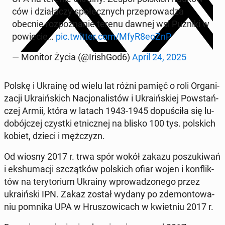
ców i dzia­ła­czy spo­łecz­nych prze­pro­wa­dza
obecnie roz­po­zna­nie terenu dawnej wsi Puźniki w
po­wie­cie…
pic.twitter.com/MfyR8eoZnP
— Monitor Życia (@Iri­sh­God6)
April 24, 2025
Polskę i Ukrainę od wielu lat różni pamięć o roli Or­ga­ni­
za­cji Ukra­iń­skich Na­cjo­na­li­stów i Ukra­iń­skiej Po­wstań­
czej Armii, która w latach 1943-1945 do­pu­ści­ła się lu­
do­bój­czej czystki et­nicz­nej na blisko 100 tys. pol­skich
kobiet, dzieci i męż­czyzn.
Od wiosny 2017 r. trwa spór wokół zakazu po­szu­ki­wań
i eks­hu­ma­cji szcząt­ków pol­skich ofiar wojen i kon­flik­
tów na te­ry­to­rium Ukrainy wpro­wa­dzo­ne­go przez
ukra­iń­ski IPN. Zakaz został wydany po zde­mon­to­wa­
niu pomnika UPA w Hru­szo­wi­cach w kwiet­niu 2017 r.