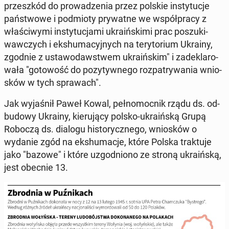
prze­szkód do pro­wa­dze­nia przez polskie in­sty­tu­cje
pań­stwo­we i pod­mio­ty pry­wat­ne we współ­pra­cy z
wła­ści­wy­mi in­sty­tu­cja­mi ukra­iń­ski­mi prac po­szu­ki­
waw­czych i eks­hu­ma­cyj­nych na te­ry­to­rium Ukrainy,
zgodnie z usta­wo­daw­stwem ukra­iń­skim" i za­de­kla­ro­
wa­ła "go­to­wość do po­zy­tyw­ne­go roz­pa­try­wa­nia wnio­
sków w tych spra­wach".
Jak wy­ja­śnił Paweł Kowal, peł­no­moc­nik rządu ds. od­
bu­do­wy Ukrainy, kie­ru­ją­cy polsko-ukra­iń­ską Grupą
Roboczą ds. dialogu hi­sto­rycz­ne­go, wnio­sków o
wydanie zgód na eks­hu­ma­cje, które Polska trak­tu­je
jako "bazowe" i które uzgod­nio­no ze stroną ukra­iń­ską,
jest obecnie 13.