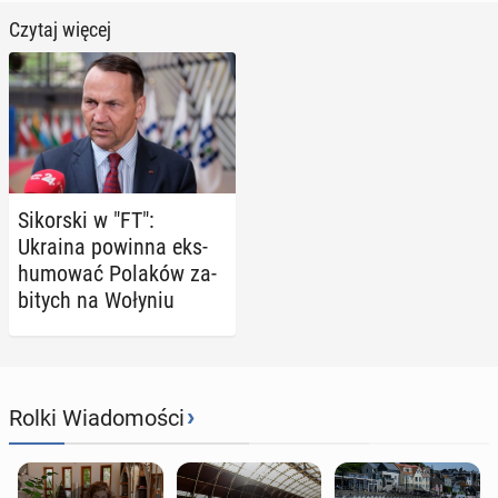
Czytaj więcej
Si­kor­ski w "FT":
Ukraina powinna eks­
hu­mo­wać Polaków za­
bi­tych na Wołyniu
›
Rolki Wiadomości