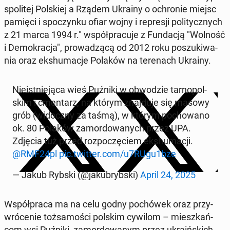
spo­li­tej Pol­skiej a Rządem Ukrainy o ochro­nie miejsc
pamięci i spo­czyn­ku ofiar wojny i re­pre­sji po­li­tycz­nych
z 21 marca 1994 r." współ­pra­cu­je z Fun­da­cją "Wolność
i De­mo­kra­cja", pro­wa­dzą­cą od 2012 roku po­szu­ki­wa­
nia oraz eks­hu­ma­cje Polaków na te­re­nach Ukrainy.
Nie­ist­nie­ją­ca wieś Puźniki w ob­wo­dzie tar­no­pol­
skim i cmen­tarz, na którym znaj­du­je się masowy
grób (wi­docz­ny za taśmą), w którym po­cho­wa­no
ok. 80 Polaków za­mor­do­wa­nych przez UPA.
Zdjęcia tuż przed roz­po­czę­ciem eks­hu­ma­cji.
@RMF24pl
pic.twitter.com/u7RUgu1bze
— Jakub Rybski (@ja­ku­bryb­ski)
April 24, 2025
Współ­pra­ca ma na celu godny po­chó­wek oraz przy­
wró­ce­nie toż­sa­mo­ści polskim cywilom – miesz­kań­
com wsi Puźniki, za­mor­do­wa­nym przez ukra­iń­skich