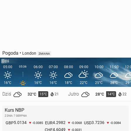
Pogoda
•
London
ZMIANA
Dziś
05:00
05:36
06:00
07:00
08:00
09:00
10:00
11:00
12:
16°C
16°C
16°C
18°C
22°C
25°C
28°C
29
Dziś
Jutro
32°C
28°C
15°C
14°C
21
22
Kurs NBP
Z DNIA: 7 SIERPNIA
5.0134
4.2982
3.7236
GBP
EUR
USD
-0.0085
-0.0068
-0.0084
4.6049
CHF
-0.0031