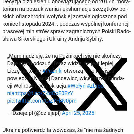
Decyzja o znie­sie­niu obo­wią­zu­ją­ce­go od 2017 r. mo­ra­
to­rium na po­szu­ki­wa­nia i eks­hu­ma­cje szcząt­ków pol­
skich ofiar zbrodni wo­łyń­skiej została ogło­szo­na pod
koniec li­sto­pa­da 2024 r. podczas wspól­nej kon­fe­ren­cji
pra­so­wej mi­ni­strów spraw za­gra­nicz­nych Polski Ra­do­
sła­wa Si­kor­skie­go i Ukrainy Andrija Sybihy.
„Mam na­dzie­ję, że na Puź­ni­kach się nie skończy.
Daje się to odczuć. Teraz widzę, że jest lepiej.
Liczę na to, że
#Puźniki
otworzą inne miejsca" –
po­wie­dział Maciej Dan­ce­wicz, wi­ce­pre­zes Fun­da­
cji Wolność i De­mo­kra­cja
#Wołyń
#zbrod­
nia
https://t.co/Z4dObE0EzY
pic.twitter.com/GiZYH4v0pm
— Dzieje.pl (@dzie­jepl)
April 25, 2025
Ukraina po­twier­dzi­ła wówczas, że "nie ma żadnych