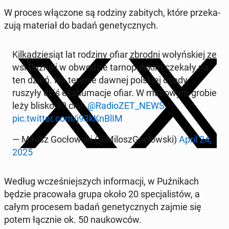
W proces włą­czo­ne są rodziny za­bi­tych, które prze­ka­
zu­ją ma­te­riał do badań ge­ne­tycz­nych.
Kil­ka­dzie­siąt lat rodziny ofiar zbrodni wo­łyń­skiej ze
wsi Puźniki w ob­wo­dzie tar­no­pol­skim czekały na
ten dzień. Na terenie dawnej pol­skiej osady
ruszyły dziś eks­hu­ma­cje ofiar. W masowym grobie
leży blisko 80 ciał.
@Ra­dio­ZET_NEWS
pic.twitter.com/j93kKnBlIM
— Miłosz Go­cłow­ski (@Mi­lo­szGoc­low­ski)
April 24,
2025
Według wcze­śniej­szych in­for­ma­cji, w Puź­ni­kach
będzie pra­co­wa­ła grupa około 20 spe­cja­li­stów, a
całym pro­ce­sem badań ge­ne­tycz­nych zajmie się
potem łącznie ok. 50 na­ukow­ców.