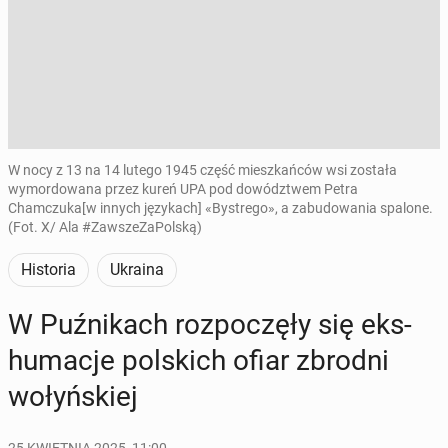
W nocy z 13 na 14 lutego 1945 część mieszkańców wsi została
wymordowana przez kureń UPA pod dowództwem Petra
Chamczuka [w innych językach] «Bystrego», a zabudowania spalone.
(Fot. X/ Ala #ZawszeZaPolską)
Historia
Ukraina
W Puź­ni­kach roz­po­czę­ły się eks­
hu­ma­cje pol­skich ofiar zbrodni
wo­łyń­skiej