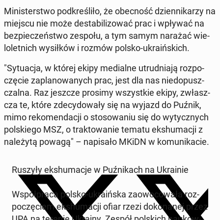
Mi­ni­ster­stwo pod­kre­śli­ło, że obec­ność dzien­ni­ka­rzy na
miejscu nie może de­sta­bi­li­zo­wać prac i wpływać na
bez­pie­czeń­stwo zespołu, a tym samym narażać wie­
lo­let­nich wy­sił­ków i rozmów polsko-ukra­iń­skich.
"Sy­tu­acja, w której ekipy me­dial­ne utrud­nia­ją roz­po­
czę­cie za­pla­no­wa­nych prac, jest dla nas nie­do­pusz­
czal­na. Raz jeszcze prosimy wszyst­kie ekipy, zwłasz­
cza te, które zde­cy­do­wa­ły się na wyjazd do Puźnik,
mimo re­ko­men­da­cji o sto­so­wa­niu się do wy­tycz­nych
pol­skie­go MSZ, o trak­to­wa­nie tematu eks­hu­ma­cji z
na­le­ży­tą powagą" – na­pi­sa­ło MKiDN w ko­mu­ni­ka­cie.
Ruszyły eks­hu­ma­cje w Puź­ni­kach na Ukra­inie
Współ­pra­ca polsko-ukra­iń­ska za­owo­co­wa­ła roz­
po­czę­ciem eks­hu­ma­cji ofiar rzezi do­ko­na­nej przez
UPA na terenie Ukrainy. Zespół pol­skich na­ukow­