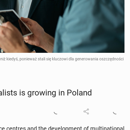
iż kiedyś, ponieważ stali się kluczowi dla generowania oszczędności
l­ists is growing in Poland
centres and the de­vel­op­ment of multi­na­tion­al