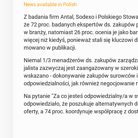
News available in Polish
Z badania firm Antal, Sodexo i Pol­skiego Sto­
że 72 proc. badanych ekspertów ds. zakupów po
w branży, nato­mi­ast 26 proc. ocenia je jako bardz
więcej niż kiedyś, ponieważ stali się kluc­zowi dl
mowano w pub­likacji.
Niemal 1/3 menadżerów ds. zakupów zarządza bud
jal­ista za­zwyczaj jest zaan­gażowany w szeroki
wskazano - dokony­wanie zakupów surow­ców i ma­
odpowiedzial­noś­ci, jak również ne­gocjowanie 
Na pytanie "Za co jesteś odpowiedzial­ny/a w s
odpowiedzi­ało, że poszuku­je al­ter­naty­wnych dos
oferty, a 74 proc. ko­or­dynu­je współpracę z dosta