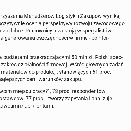
warzyszenia Menedżerów Lo­gisty­ki i Zakupów wynika,
zy­ty­wnie ocenia per­spek­ty­wy rozwoju za­wodowego
o dobre. Pra­cown­i­cy in­wes­t­u­ją w spec­jal­istów
a gen­erowa­nia os­zczęd­noś­ci w firmie - poin­for­
że­ta­mi przekracza­ją­cy­mi 50 mln zł. Polski spec­
 zakres dzi­ałal­noś­ci fir­mowej. Wśród głównych zadań
te­ri­ałów do pro­dukcji, stanow­ią­cych 61 proc.
na­jlep­szych cen i warunk­ów zakupu.
woim miejscu pracy?", 78 proc. re­spon­den­tów
taw­ców; 77 proc. - tworzy za­py­ta­nia i anal­izu­je
w­ca­mi i/lub klien­ta­mi.