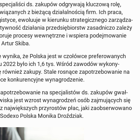
c­jal­iś­ci ds. zakupów odgry­wa­ją kluc­zową rolę,
ązanych z bieżącą dzi­ałal­noś­cią firm. Ich praca,
o­gistyce, ewolu­u­je w kierunku strate­gicznego zarządza­
­ty­wność dzi­ała­nia przed­siębiorstw za­sad­nic­zo zależy
d­zoru­je procesy wewnętrzne i wspiera pode­j­mowanie
 Artur Skiba.
 wynika, że Polska jest w czołów­ce prefer­owanych
roku 2022 było ich 1,6 tys. Wśród zawodów wykony­
również zakupy. Stale rosnące za­potrze­bowanie na
e konkuren­cyjne wyna­grodze­nie.
­potrze­bowanie na spec­jal­istów ds. zakupów gwał­
ska jest wzrost wyna­grodzeń osób za­j­mu­ją­cych się
na­jwięk­szych przy­rostów płac, jaki za­ob­ser­wowano
 z Sodexo Polska Monika Droździ­ak.