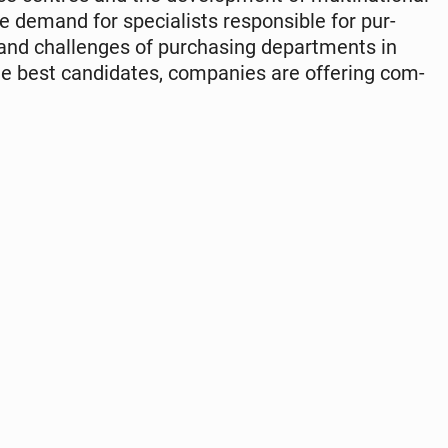
demand for spe­cial­ists re­spon­si­ble for pur­
 and chal­lenges of pur­chas­ing de­part­ments in
e best can­di­dates, com­pa­nies are of­fer­ing com­