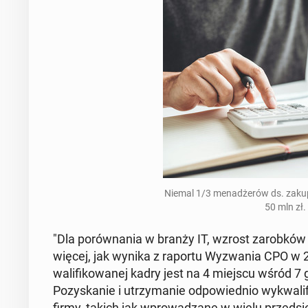
Niemal 1/3 menadżerów ds. zakupó
50 mln zł.
"Dla porów­na­nia w branży IT, wzrost zarobków 
więcej, jak wynika z raportu Wyzwa­nia CPO w 202
wal­i­fikowanej kadry jest na 4 miejscu wśród 7 
Pozyskanie i utrzy­manie odpowied­nio wyk­wal­
firmy, takich jak wprowadzane w wielu przed­si