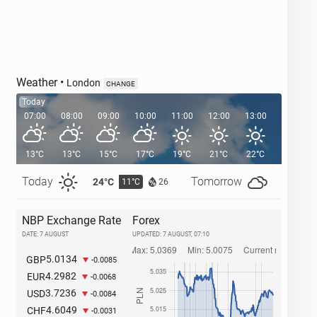
Weather
•
London
CHANGE
Today
07:00
08:00
09:00
10:00
11:00
12:00
13:00
14:00
13°C
13°C
15°C
17°C
19°C
21°C
22°C
23°C
Today
Tomorrow
24°C
27°C
11°C
1
26
NBP Exchange Rate
Forex
DATE: 7 AUGUST
UPDATED:
7 AUGUST, 07:10
5.0134
GBP
-0.0085
4.2982
EUR
-0.0068
3.7236
USD
-0.0084
4.6049
CHF
-0.0031