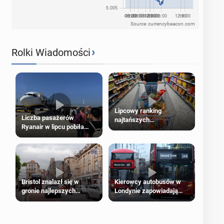
Source: currencybeacon.com
›
Rolki Wiadomości
Lipcowy ranking
Liczba pasażerów
najtańszych
Ryanair w lipcu pobiła
supermarketów
rekord
Bristol znalazł się w
Kierowcy autobusów w
gronie najlepszych
Londynie zapowiadają
kierunków podróży na
strajki
świecie