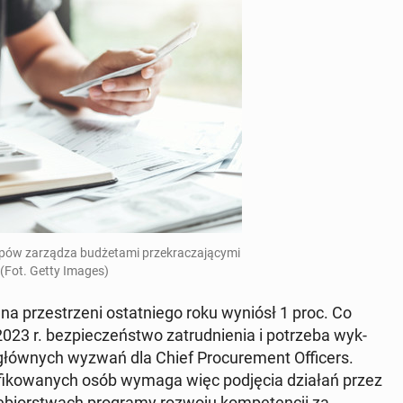
w zarządza budże­ta­mi przekracza­ją­cy­mi
 (Fot. Getty Images)
na przestrzeni os­tat­niego roku wyniósł 1 proc. Co
3 r. bez­pieczeńst­wo za­trud­nienia i potrze­ba wyk­
głównych wyzwań dla Chief Pro­cure­ment Of­fi­cers.
i­fikowanych osób wymaga więc pod­ję­cia działań przez
ębiorstwach pro­gramy rozwoju kom­pe­tencji za­