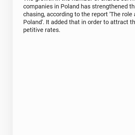
com­pa­nies in Poland has strength­ened the 
chas­ing, ac­cord­ing to the report 'The role
Poland'. It added that in order to attract th
pet­i­tive rates.