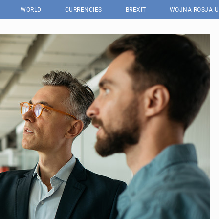
WORLD
CURRENCIES
BREXIT
WOJNA ROSJA-U