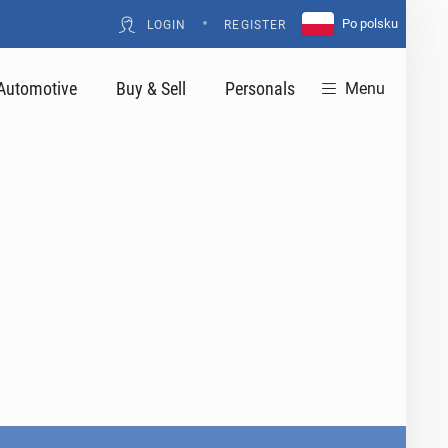
•
Po polsku
LOGIN
REGISTER
Automotive
Buy & Sell
Personals
Menu