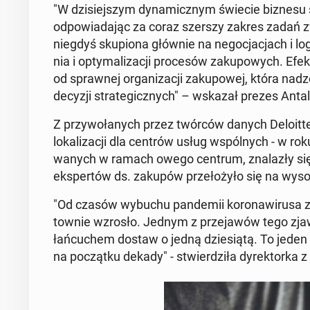
"W dzisiejszym dy­nam­icznym świecie biznesu spe
odpowiada­jąc za coraz szerszy zakres zadań zwi
niegdyś sku­pi­ona głównie na ne­goc­jac­jach i l
nia i op­ty­mal­iza­cji pro­cesów za­kupowych. Efek
od sprawnej or­ga­ni­za­cji za­kupowej, która na
decyzji strate­gicznych" – wskazał prezes Antal
Z przy­wołanych przez twórców danych De­loitte
lokaliza­cji dla centrów usług wspól­nych - w 
wanych w ramach owego centrum, znalazły się 
ekspertów ds. zakupów przełożyło się na wysoc
"Od czasów wybuchu pan­demii ko­ron­awirusa za
town­ie wzrosło. Jednym z prze­jawów tego zjawi
łańcuchem dostaw o jedną dziesiątą. To jeden z 
na początku dekady" - stwierdz­iła dyrek­tor­ka