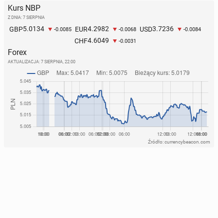
Kurs NBP
Z DNIA: 7 SIERPNIA
5.0134
4.2982
3.7236
GBP
EUR
USD
-0.0085
-0.0068
-0.0084
4.6049
CHF
-0.0031
Forex
AKTUALIZACJA:
7 SIERPNIA, 22:00
Źródło: currencybeacon.com