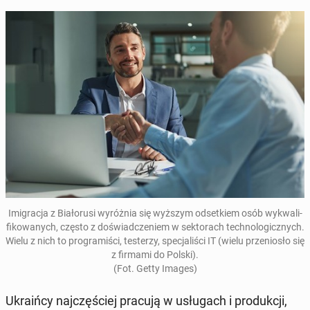
Imi­gra­cja z Bia­ło­ru­si wy­róż­nia się wyższym od­set­kiem osób wy­kwa­li­
fi­ko­wa­nych, często z do­świad­cze­niem w sek­to­rach tech­no­lo­gicz­nych.
Wielu z nich to pro­gra­mi­ści, te­ste­rzy, spe­cja­li­ści IT (wielu prze­nio­sło się
z firmami do Polski).
(Fot. Getty Images)
Ukra­iń­cy naj­czę­ściej pracują w usłu­gach i pro­duk­cji,