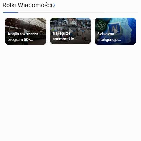
›
Rolki Wiadomości
Najlepsze
Anglia rozszerza
Sztuczna
nadmorskie
program 50-
inteligencja
miasteczko blisko
procentowych
próbowała oszukać
Londynu
zniżek kolejowych
człowieka
na 18-latków