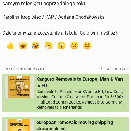
samym mie­sią­cu po­przed­nie­go roku.
Karolina Kropiwiec / PAP / Adriana Chodakowska
Dziękujemy za przeczytanie artykułu. Co o tym myślisz?
LINKI SPONSOROWANE
JAK DODAĆ?
Kanguro Removals to Europe, Man & Van
to EU
Removals to Poland, Man&Van to EU, Low Cost,
Moving, Custom Clearance. Part load 5m3/300kg
- Full Load 20m31200kg, Removals to Germany,
Removals to Netherlands
european removals moving shipping
storage uk-eu