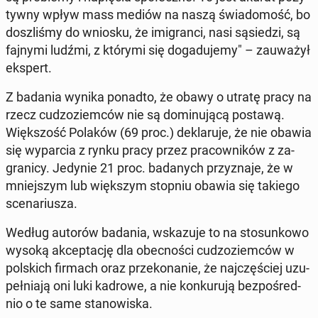
tyw­ny wpływ mass mediów na naszą świa­do­mość, bo
do­szli­śmy do wniosku, że imi­gran­ci, nasi są­sie­dzi, są
fajnymi ludźmi, z którymi się do­ga­du­je­my" – za­uwa­żył
ekspert.
Z badania wynika ponadto, że obawy o utratę pracy na
rzecz cu­dzo­ziem­ców nie są do­mi­nu­ją­cą postawą.
Więk­szość Polaków (69 proc.) de­kla­ru­je, że nie obawia
się wy­par­cia z rynku pracy przez pra­cow­ni­ków z za­
gra­ni­cy. Jedynie 21 proc. ba­da­nych przy­zna­je, że w
mniej­szym lub więk­szym stopniu obawia się takiego
sce­na­riu­sza.
Według autorów badania, wska­zu­je to na sto­sun­ko­wo
wysoką ak­cep­ta­cję dla obec­no­ści cu­dzo­ziem­ców w
pol­skich firmach oraz prze­ko­na­nie, że naj­czę­ściej uzu­
peł­nia­ją oni luki kadrowe, a nie kon­ku­ru­ją bez­po­śred­
nio o te same sta­no­wi­ska.