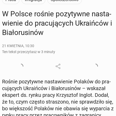
W Polsce rośnie po­zy­tyw­ne na­sta­
wie­nie do pra­cu­ją­cych Ukra­iń­ców i
Bia­ło­ru­si­nów
21 KWIETNIA, 10:30
Ten tekst przeczytasz w 3 minuty
Rośnie po­zy­tyw­ne na­sta­wie­nie Polaków do pra­
cu­ją­cych Ukra­iń­ców i Bia­ło­ru­si­nów – wskazał
ekspert ds. rynku pracy Krzysz­tof Inglot. Dodał,
że to, czym często stra­szo­no, nie spraw­dzi­ło się,
bo więk­szość Polaków nie obawia się wy­par­cia z
rynku pracy przez pra­cow­ni­ków z za­gra­ni­cy.