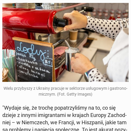
Wielu przy­by­szy z Ukrainy pracuje w sek­to­rze usłu­go­wym i ga­stro­no­
micz­nym. (Fot. Getty Images)
"Wydaje się, że trochę po­pa­trzy­li­śmy na to, co się
dzieje z innymi imi­gran­ta­mi w krajach Europy Za­chod­
niej – w Niem­czech, we Francji, w Hisz­pa­nii, jakie tam
są pro­ble­my i na­pię­cia spo­łecz­ne. To jest akurat po­zy­