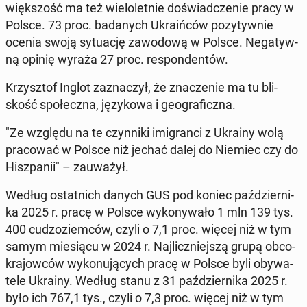
więk­szość ma też wie­lo­let­nie do­świad­cze­nie pracy w
Polsce. 73 proc. ba­da­nych Ukra­iń­ców po­zy­tyw­nie
ocenia swoją sy­tu­ację za­wo­do­wą w Polsce. Ne­ga­tyw­
ną opinię wyraża 27 proc. re­spon­den­tów.
Krzysz­tof Inglot za­zna­czył, że zna­cze­nie ma tu bli­
skość spo­łecz­na, ję­zy­ko­wa i geo­gra­ficz­na.
"Ze względu na te czyn­ni­ki imi­gran­ci z Ukrainy wolą
pra­co­wać w Polsce niż jechać dalej do Niemiec czy do
Hisz­pa­nii" – za­uwa­żył.
Według ostat­nich danych GUS pod koniec paź­dzier­ni­
ka 2025 r. pracę w Polsce wy­ko­ny­wa­ło 1 mln 139 tys.
400 cu­dzo­ziem­ców, czyli o 7,1 proc. więcej niż w tym
samym mie­sią­cu w 2024 r. Naj­licz­niej­szą grupą ob­co­
kra­jow­ców wy­ko­nu­ją­cych pracę w Polsce byli oby­wa­
te­le Ukrainy. Według stanu z 31 paź­dzier­ni­ka 2025 r.
było ich 767,1 tys., czyli o 7,3 proc. więcej niż w tym