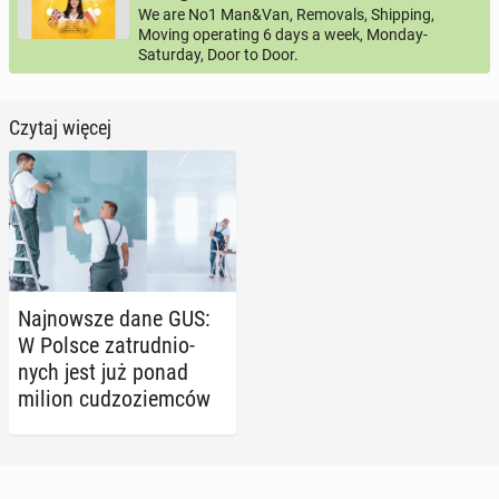
We are No1 Man&Van, Removals, Shipping,
Moving operating 6 days a week, Monday-
Saturday, Door to Door.
Czytaj więcej
Naj­now­sze dane GUS:
W Polsce za­trud­nio­
nych jest już ponad
milion cu­dzo­ziem­ców