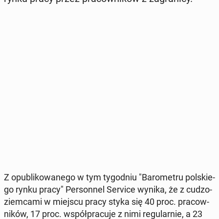
Z opu­bli­ko­wa­ne­go w tym ty­go­dniu "Ba­ro­me­tru pol­skie­
go rynku pracy" Per­son­nel Service wynika, że z cu­dzo­
ziem­ca­mi w miejscu pracy styka się 40 proc. pra­cow­
ni­ków, 17 proc. współ­pra­cu­je z nimi re­gu­lar­nie, a 23