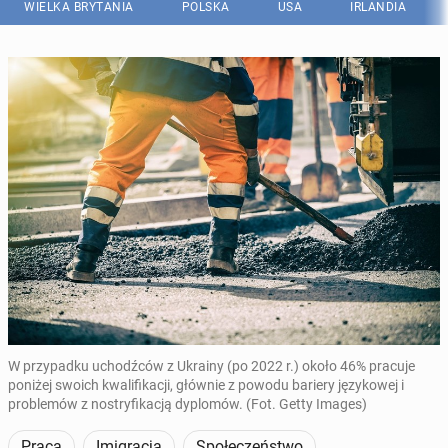
WIELKA BRYTANIA
POLSKA
USA
IRLANDIA
W przypadku uchodźców z Ukrainy (po 2022 r.) około 46% pracuje
poniżej swoich kwalifikacji, głównie z powodu bariery językowej i
problemów z nostryfikacją dyplomów. (Fot. Getty Images)
Praca
Imigracja
Społeczeństwo