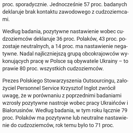
proc. spo­ra­dycz­nie. Jed­no­cze­śnie 57 proc. ba­da­nych
de­kla­ru­je brak kon­tak­tu za­wo­do­we­go z cu­dzo­ziem­ca­
mi.
Według badania, po­zy­tyw­ne na­sta­wie­nie wobec cu­
dzo­ziem­ców de­kla­ru­je 36 proc. Polaków, 43 proc. po­
zo­sta­je neu­tral­nych, a 14 proc. ma na­sta­wie­nie ne­ga­
tyw­ne. Nadal naj­licz­niej­szą grupą ob­co­kra­jow­ców wy­
ko­nu­ją­cych pracę w Polsce są oby­wa­te­le Ukrainy – to
prawie 80 proc. wszyst­kich cu­dzo­ziem­ców.
Prezes Pol­skie­go Sto­wa­rzy­sze­nia Out­so­ur­cin­gu, za­ło­
ży­ciel Per­son­nel Service Krzysz­tof Inglot zwrócił
uwagę, że w po­rów­na­niu z po­przed­ni­mi ba­da­nia­mi
wzrosły po­zy­tyw­ne na­stro­je wobec pracy Ukra­iń­ców i
Bia­ło­ru­si­nów. Według badania, w tym roku łącznie 79
proc. Polaków ma po­zy­tyw­ne lub neu­tral­ne na­sta­wie­
nie do cu­dzo­ziem­ców, rok temu było to 71 proc.