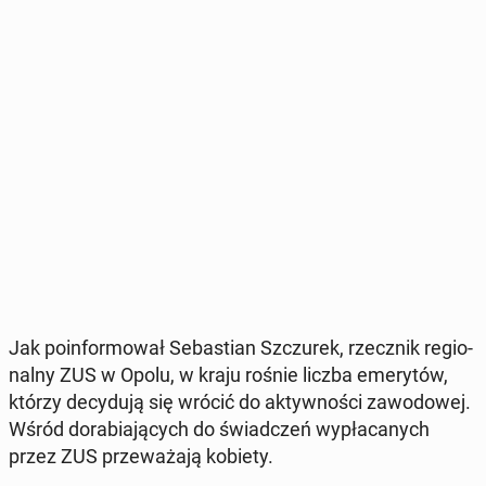
Jak po­in­for­mo­wał Se­ba­stian Szczu­rek, rzecz­nik re­gio­
nal­ny ZUS w Opolu, w kraju rośnie liczba eme­ry­tów,
którzy de­cy­du­ją się wrócić do ak­tyw­no­ści za­wo­do­wej.
Wśród do­ra­bia­ją­cych do świad­czeń wy­pła­ca­nych
przez ZUS prze­wa­ża­ją kobiety.