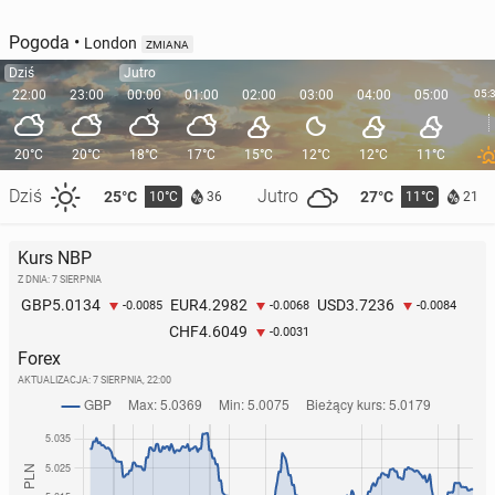
Pogoda
•
London
ZMIANA
Dziś
Jutro
22:00
23:00
00:00
01:00
02:00
03:00
04:00
05:00
05:
20°C
20°C
18°C
17°C
15°C
12°C
12°C
11°C
Dziś
Jutro
25°C
27°C
10°C
11°C
36
21
Kurs NBP
Z DNIA: 7 SIERPNIA
5.0134
4.2982
3.7236
GBP
EUR
USD
-0.0085
-0.0068
-0.0084
4.6049
CHF
-0.0031
Forex
AKTUALIZACJA:
7 SIERPNIA, 22:00