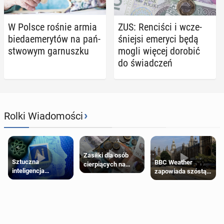
W Polsce rośnie armia
ZUS: Ren­ci­ści i wcze­
bie­da­eme­ry­tów na pań­
śniej­si emeryci będą
stwo­wym gar­nusz­ku
mogli więcej dorobić
do świad­czeń
›
Rolki Wiadomości
Zasiłki dla osób
Sztuczna
BBC Weather
cierpiących na
inteligencja
zapowiada szóstą
schorzenia
próbowała oszukać
falę upałów w
psychiczne
człowieka
Londynie