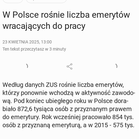
W Polsce rośnie liczba eme­ry­tów
wra­ca­ją­cych do pracy
23 KWIETNIA 2025, 13:00
Ten tekst przeczytasz w 3 minuty
Według danych ZUS rośnie liczba eme­ry­tów,
którzy po­now­nie wchodzą w ak­tyw­ność za­wo­do­
wą. Pod koniec ubie­głe­go roku w Polsce do­ra­
bia­ło 872,6 tysiąca osób z przy­zna­nym prawem
do eme­ry­tu­ry. Rok wcze­śniej pra­co­wa­ło 854 tys.
osób z przy­zna­ną eme­ry­tu­rą, a w 2015 - 575 tys.