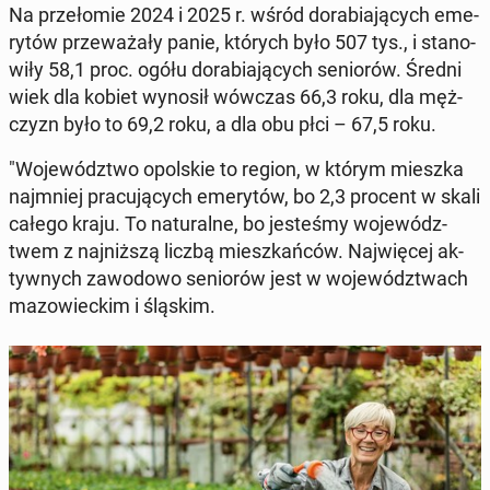
Na prze­ło­mie 2024 i 2025 r. wśród do­ra­bia­ją­cych eme­
ry­tów prze­wa­ża­ły panie, których było 507 tys., i sta­no­
wi­ły 58,1 proc. ogółu do­ra­bia­ją­cych se­nio­rów. Średni
wiek dla kobiet wynosił wówczas 66,3 roku, dla męż­
czyzn było to 69,2 roku, a dla obu płci – 67,5 roku.
"Wo­je­wódz­two opol­skie to region, w którym mieszka
naj­mniej pra­cu­ją­cych eme­ry­tów, bo 2,3 procent w skali
całego kraju. To na­tu­ral­ne, bo je­ste­śmy wo­je­wódz­
twem z naj­niż­szą liczbą miesz­kań­ców. Naj­wię­cej ak­
tyw­nych za­wo­do­wo se­nio­rów jest w wo­je­wódz­twach
ma­zo­wiec­kim i śląskim.