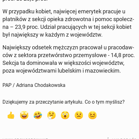
W przy­pad­ku kobiet, naj­wię­cej eme­ry­tek pracuje u
płat­ni­ków z sekcji opieka zdro­wot­na i pomoc spo­łecz­
na – 23,9 proc. Udział pra­cu­ją­cych w tej sekcji kobiet
był naj­więk­szy w każdym z wo­je­wództw.
Naj­więk­szy odsetek męż­czyzn pra­co­wał u pra­co­daw­
ców z sektora prze­twór­stwo prze­my­sło­we - 14,8 proc.
Sekcja ta do­mi­no­wa­ła w więk­szo­ści wo­je­wództw,
poza wo­je­wódz­twa­mi lu­bel­skim i ma­zo­wiec­kim.
PAP / Adriana Chodakowska
Dziękujemy za przeczytanie artykułu. Co o tym myślisz?