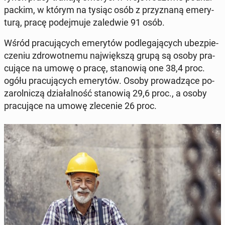
pac­kim, w którym na tysiąc osób z przy­zna­ną eme­ry­
tu­rą, pracę po­dej­mu­je za­le­d­wie 91 osób.
Wśród pra­cu­ją­cych eme­ry­tów pod­le­ga­ją­cych ubez­pie­
cze­niu zdro­wot­ne­mu naj­więk­szą grupą są osoby pra­
cu­ją­ce na umowę o pracę, sta­no­wią one 38,4 proc.
ogółu pra­cu­ją­cych eme­ry­tów. Osoby pro­wa­dzą­ce po­
za­rol­ni­czą dzia­łal­ność sta­no­wią 29,6 proc., a osoby
pra­cu­ją­ce na umowę zle­ce­nie 26 proc.