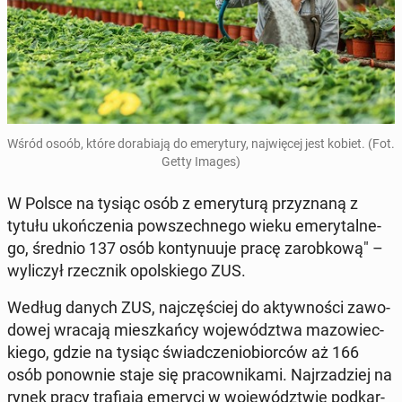
Wśród osoób, które do­ra­bia­ją do eme­ry­tu­ry, naj­wię­cej jest kobiet. (Fot.
Getty Images)
W Polsce na tysiąc osób z eme­ry­tu­rą przy­zna­ną z
tytułu ukoń­cze­nia po­wszech­ne­go wieku eme­ry­tal­ne­
go, średnio 137 osób kon­ty­nu­uje pracę za­rob­ko­wą" –
wy­li­czył rzecz­nik opol­skie­go ZUS.
Według danych ZUS, naj­czę­ściej do ak­tyw­no­ści za­wo­
do­wej wracają miesz­kań­cy wo­je­wódz­twa ma­zo­wiec­
kie­go, gdzie na tysiąc świad­cze­nio­bior­ców aż 166
osób po­now­nie staje się pra­cow­ni­ka­mi. Naj­rza­dziej na
rynek pracy tra­fia­ją emeryci w wo­je­wódz­twie pod­kar­