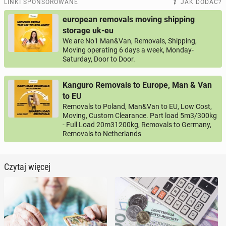
LINKI SPONSOROWANE
JAK DODAĆ?
european removals moving shipping
storage uk-eu
We are No1 Man&Van, Removals, Shipping,
Moving operating 6 days a week, Monday-
Saturday, Door to Door.
Kanguro Removals to Europe, Man & Van
to EU
Removals to Poland, Man&Van to EU, Low Cost,
Moving, Custom Clearance. Part load 5m3/300kg
- Full Load 20m31200kg, Removals to Germany,
Removals to Netherlands
Czytaj więcej