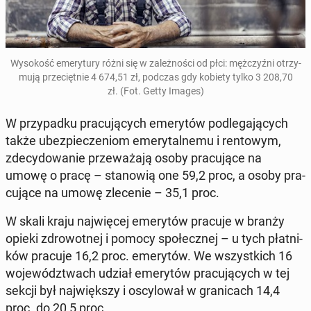
Wy­so­kość eme­ry­tu­ry różni się w za­leż­no­ści od płci: męż­czyź­ni otrzy­
mu­ją prze­cięt­nie 4 674,51 zł, podczas gdy kobiety tylko 3 208,70
zł. (Fot. Getty Images)
W przy­pad­ku pra­cu­ją­cych eme­ry­tów pod­le­ga­ją­cych
także ubez­pie­cze­niom eme­ry­tal­ne­mu i ren­to­wym,
zde­cy­do­wa­nie prze­wa­ża­ją osoby pra­cu­ją­ce na
umowę o pracę – sta­no­wią one 59,2 proc, a osoby pra­
cu­ją­ce na umowę zle­ce­nie – 35,1 proc.
W skali kraju naj­wię­cej eme­ry­tów pracuje w branży
opieki zdro­wot­nej i pomocy spo­łecz­nej – u tych płat­ni­
ków pracuje 16,2 proc. eme­ry­tów. We wszyst­kich 16
wo­je­wódz­twach udział eme­ry­tów pra­cu­ją­cych w tej
sekcji był naj­więk­szy i oscy­lo­wał w gra­ni­cach 14,4
proc. do 20,5 proc.