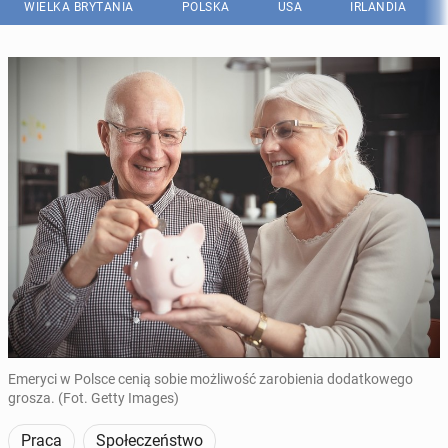
WIELKA BRYTANIA
POLSKA
USA
IRLANDIA
Emeryci w Polsce cenią sobie możliwość zarobienia dodatkowego
grosza. (Fot. Getty Images)
Praca
Społeczeństwo