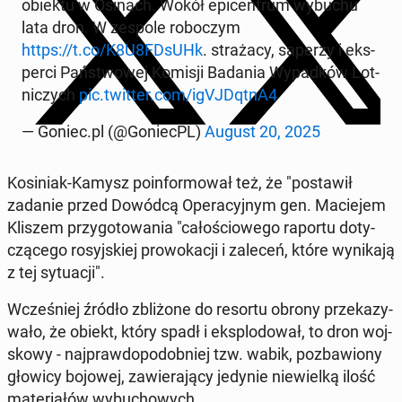
obiektu w Osinach. Wokół epi­cen­trum wybuchu
lata dron. W zespole ro­bo­czym
https://t.co/K8U8FDsUHk
. stra­ża­cy, saperzy i eks­
per­ci Pań­stwo­wej Komisji Badania Wy­pad­ków Lot­
ni­czych
pic.twitter.com/igVJ­Dqt­nA4
— Goniec.pl (@Go­niecPL)
August 20, 2025
Ko­si­niak-Kamysz po­in­for­mo­wał też, że "po­sta­wił
zadanie przed Dowódcą Ope­ra­cyj­nym gen. Ma­cie­jem
Kliszem przy­go­to­wa­nia "ca­ło­ścio­we­go raportu do­ty­
czą­ce­go ro­syj­skiej pro­wo­ka­cji i zaleceń, które wy­ni­ka­ją
z tej sy­tu­acji".
Wcze­śniej źródło zbli­żo­ne do resortu obrony prze­ka­zy­
wa­ło, że obiekt, który spadł i eks­plo­do­wał, to dron woj­
sko­wy - naj­praw­do­po­dob­niej tzw. wabik, po­zba­wio­ny
głowicy bojowej, za­wie­ra­ją­cy jedynie nie­wiel­ką ilość
ma­te­ria­łów wy­bu­cho­wych.