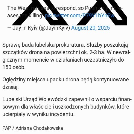
The West refuses to respond, so Putin only in­cre­
ases the killing.
pic.twitter.com/P79Y1bYnEw
— Jay in Kyiv (@Jay­in­Ky­iv)
August 20, 2025
Sprawę bada lu­bel­ska pro­ku­ra­tu­ra. Służby po­szu­ku­ją
szcząt­ków drona na po­wierzch­ni ok. 2-3 ha. W new­ral­
gicz­nym mo­men­cie w dzia­ła­niach uczest­ni­czy­ło do
150 osób.
Oglę­dzi­ny miejsca upadku drona będą kon­ty­nu­owa­ne
dzisiaj.
Lu­bel­ski Urząd Wo­je­wódz­ki za­pew­nił o wspar­ciu fi­nan­
so­wym dla wła­ści­cie­li uszko­dzo­nych bu­dyn­ków, które
ucier­pia­ły w wyniku in­cy­den­tu.
PAP / Adriana Chodakowska