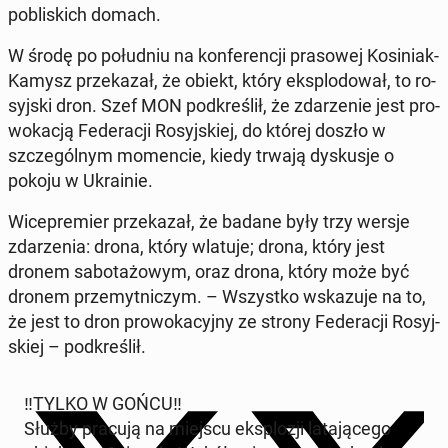
po­bli­skich domach.
W środę po po­łu­dniu na kon­fe­ren­cji pra­so­wej Ko­si­niak-
Kamysz prze­ka­zał, że obiekt, który eks­plo­do­wał, to ro­
syj­ski dron. Szef MON pod­kre­ślił, że zda­rze­nie jest pro­
wo­ka­cją Fe­de­ra­cji Ro­syj­skiej, do której doszło w
szcze­gól­nym mo­men­cie, kiedy trwają dys­ku­sje o
pokoju w Ukra­inie.
Wi­ce­pre­mier prze­ka­zał, że badane były trzy wersje
zda­rze­nia: drona, który wlatuje; drona, który jest
dronem sa­bo­ta­żo­wym, oraz drona, który może być
dronem prze­myt­ni­czym. – Wszyst­ko wska­zu­je na to,
że jest to dron pro­wo­ka­cyj­ny ze strony Fe­de­ra­cji Ro­syj­
skiej – pod­kre­ślił.
‼️TYLKO W GOŃCU‼️
Służby pracują na miejscu eks­plo­zji la­ta­ją­ce­go