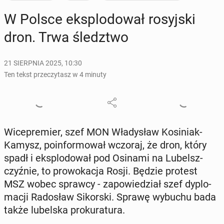
W Polsce eks­plo­do­wał ro­syj­ski
dron. Trwa śledz­two
21 SIERPNIA 2025, 10:30
Ten tekst przeczytasz w 4 minuty
Wi­ce­pre­mier, szef MON Wła­dy­sław Ko­si­niak-
Kamysz, po­in­for­mo­wał wczoraj, że dron, który
spadł i eks­plo­do­wał pod Osinami na Lu­belsz­
czyź­nie, to pro­wo­ka­cja Rosji. Będzie protest
MSZ wobec sprawcy - za­po­wie­dział szef dy­plo­
ma­cji Ra­do­sław Si­kor­ski. Sprawę wybuchu bada
także lu­bel­ska pro­ku­ra­tu­ra.