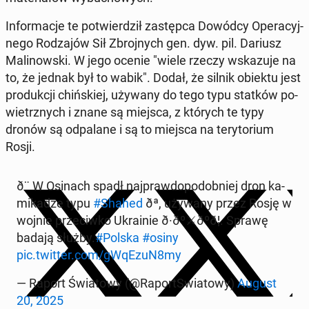
In­for­ma­cje te po­twier­dził za­stęp­ca Dowódcy Ope­ra­cyj­
ne­go Ro­dza­jów Sił Zbroj­nych gen. dyw. pil. Dariusz
Ma­li­now­ski. W jego ocenie "wiele rzeczy wska­zu­je na
to, że jednak był to wabik". Dodał, że silnik obiektu jest
pro­duk­cji chiń­skiej, używany do tego typu statków po­
wietrz­nych i znane są miejsca, z których te typy
dronów są od­pa­la­ne i są to miejsca na te­ry­to­rium
Rosji.
ð¨ W Osinach spadł naj­praw­do­po­dob­niej dron ka­
mi­ka­dze typu
#Shahed
ðª, używany przez Rosję w
wojnie prze­ciw­ko Ukra­inie ð·ðº⚔️ðºð¦. Sprawę
badają służby.
#Polska
#osiny
pic.twitter.com/gWqEzuN8my
— Raport Świa­to­wy (@Ra­port­Swia­to­wy)
August
20, 2025