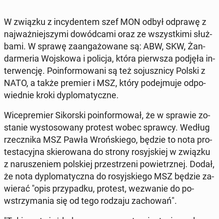
W związku z in­cy­den­tem szef MON odbył odprawę z
naj­waż­niej­szy­mi do­wód­ca­mi oraz ze wszyst­ki­mi służ­
ba­mi. W sprawę za­an­ga­żo­wa­ne są: ABW, SKW, Żan­
dar­me­ria Woj­sko­wa i policja, która pierw­sza podjęła in­
ter­wen­cję. Po­in­for­mo­wa­ni są też so­jusz­ni­cy Polski z
NATO, a także premier i MSZ, który po­dej­mu­je od­po­
wied­nie kroki dy­plo­ma­tycz­ne.
Wi­ce­pre­mier Si­kor­ski po­in­for­mo­wał, że w sprawie zo­
sta­nie wy­sto­so­wa­ny protest wobec sprawcy. Według
rzecz­ni­ka MSZ Pawła Wroń­skie­go, będzie to nota pro­
te­sta­cyj­na skie­ro­wa­na do strony ro­syj­skiej w związku
z na­ru­sze­niem pol­skiej prze­strze­ni po­wietrz­nej. Dodał,
że nota dy­plo­ma­tycz­na do ro­syj­skie­go MSZ będzie za­
wie­rać "opis przy­pad­ku, protest, we­zwa­nie do po­
wstrzy­ma­nia się od tego rodzaju za­cho­wań".