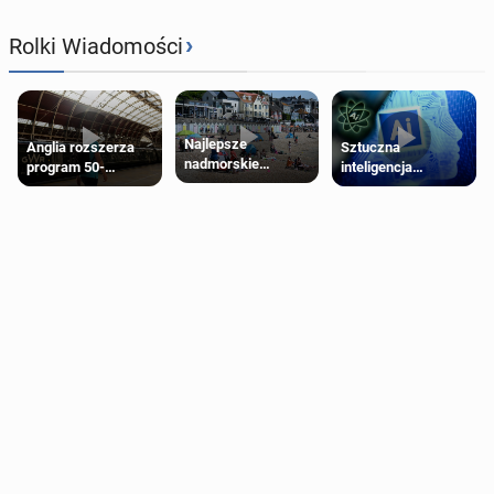
›
Rolki Wiadomości
Najlepsze
Anglia rozszerza
Sztuczna
nadmorskie
program 50-
inteligencja
miasteczko blisko
procentowych
próbowała oszukać
Londynu
zniżek kolejowych
człowieka
na 18-latków