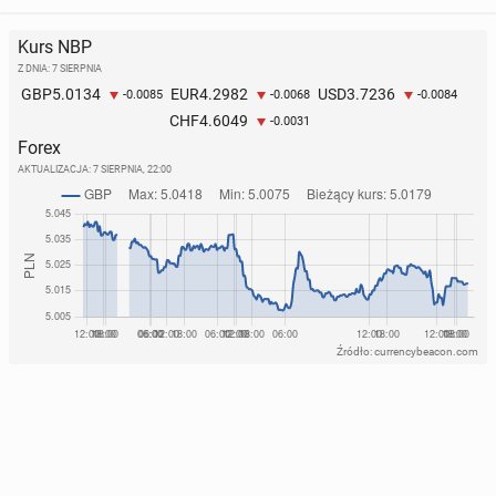
Kurs NBP
Z DNIA: 7 SIERPNIA
5.0134
4.2982
3.7236
GBP
EUR
USD
-0.0085
-0.0068
-0.0084
4.6049
CHF
-0.0031
Forex
AKTUALIZACJA:
7 SIERPNIA, 22:00
Źródło: currencybeacon.com