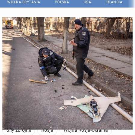
WIELKA BRYTANIA
POLSKA
USA
IRLANDIA
Prawdopodobnie nie był to dron podobny do tych, które spadają na
Ukrainę (na zdj.). (Fot. FADEL SENNA/AFP via Getty Images)
Siły zbrojne
Rosja
Wojna Rosja-Ukraina