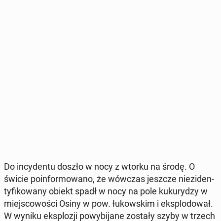
Do in­cy­den­tu doszło w nocy z wtorku na środę. O
świcie po­in­for­mo­wa­no, że wówczas jeszcze nie­zi­den­
ty­fi­ko­wa­ny obiekt spadł w nocy na pole ku­ku­ry­dzy w
miej­sco­wo­ści Osiny w pow. łu­kow­skim i eks­plo­do­wał.
W wyniku eks­plo­zji po­wy­bi­ja­ne zostały szyby w trzech