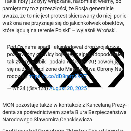
"Takie noty już były wrę­cza­ne, na­to­miast wiemy, bo
pa­mię­ta­my to z prze­szło­ści, że Rosja ge­ne­ral­nie
uważa, że to nie jest protest skie­ro­wa­ny do niej, po­nie­
waż ona nie przy­zna­je się do ja­kich­kol­wiek obiek­tów,
które lądują na terenie Polski" – wy­ja­śnił Wroński.
Pod Osinami spadł i eks­plo­do­wał dron woj­sko­wy
po­zba­wio­ny głowicy bojowej, naj­praw­do­po­dob­niej
tak zwany wabik - podała w środę PAP, po­wo­łu­jąc
się na źródła zbli­żo­ne do Mi­ni­ster­stwa Obrony Na­
ro­do­wej.
https://t.co/dD8mrpEVX7
— tvn24 (@tvn24)
August 20, 2025
MON po­zo­sta­je także w kon­tak­cie z Kan­ce­la­rią Pre­zy­
den­ta za po­śred­nic­twem szefa Biura Bez­pie­czeń­stwa
Na­ro­do­we­go Sła­wo­mi­ra Cenc­kie­wi­cza.