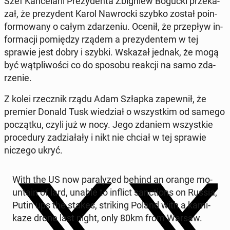
Szef Kan­ce­la­rii Pre­zy­den­ta Zbi­gniew Bogucki prze­ka­
zał, że pre­zy­dent Karol Na­wroc­ki szybko został po­in­
for­mo­wa­ny o całym zda­rze­niu. Ocenił, że prze­pływ in­
for­ma­cji po­mię­dzy rządem a pre­zy­den­tem w tej
sprawie jest dobry i szybki. Wskazał jednak, że mogą
być wąt­pli­wo­ści co do sposobu reakcji na samo zda­
rze­nie.
Z kolei rzecz­nik rządu Adam Szłapka za­pew­nił, że
premier Donald Tusk wie­dział o wszyst­kim od samego
po­cząt­ku, czyli już w nocy. Jego zdaniem wszyst­kie
pro­ce­du­ry za­dzia­ła­ły i nikt nie chciał w tej sprawie
niczego ukryć.
With the US now pa­ra­ly­zed behind an orange mo­
un­ta­in of lard, unable to inflict sanc­tions on Russia,
Putin ups the stakes, stri­king Poland with a ka­mi­
ka­ze drone last night, only 80km from Warsaw.