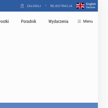
English
•
ZALOGUJ
REJESTRACJA
Version
ostki
Poradnik
Wydarzenia
Menu