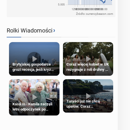
Źródło: currencybeacon.com
›
Rolki Wiadomości
Brytyjskiej gospodarce
Coraz więcej kobiet w UK
grozi recesja, jeśli kryzys
rezygnuje z roli druhny na
na Bliskim Wschodzie się
ślubie
przedłuży
Turyści już nie chcą
Karol III i Kamila zaczęli
upałów. Coraz
letni odpoczynek po
popularniejsze
Igrzyskach Wspólnoty w
„coolcation”
Glasgow