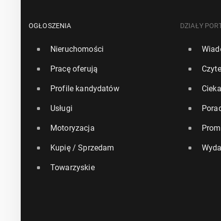
OGŁOSZENIA
DZIAŁY POR
Nieruchomości
Wiad
Pracę oferują
Czyte
Profile kandydatów
Ciek
Usługi
Pora
Motoryzacja
Prom
Kupię / Sprzedam
Wyda
Towarzyskie