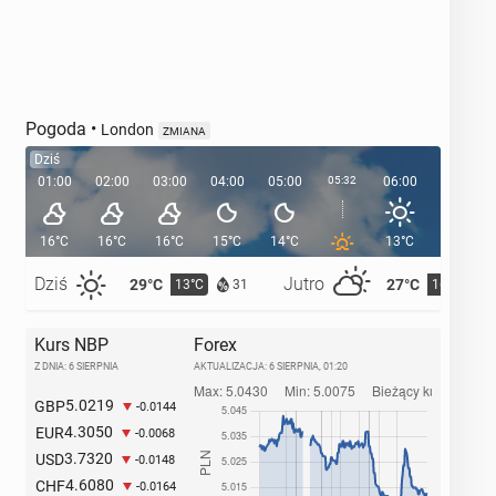
Pogoda
•
London
ZMIANA
Dziś
01:00
02:00
03:00
04:00
05:00
05:32
06:00
07:00
16°C
16°C
16°C
15°C
14°C
13°C
15°C
Dziś
Jutro
29°C
27°C
13°C
16°C
31
Kurs NBP
Forex
Z DNIA: 6 SIERPNIA
AKTUALIZACJA:
6 SIERPNIA, 01:20
5.0219
GBP
-0.0144
4.3050
EUR
-0.0068
3.7320
USD
-0.0148
4.6080
CHF
-0.0164