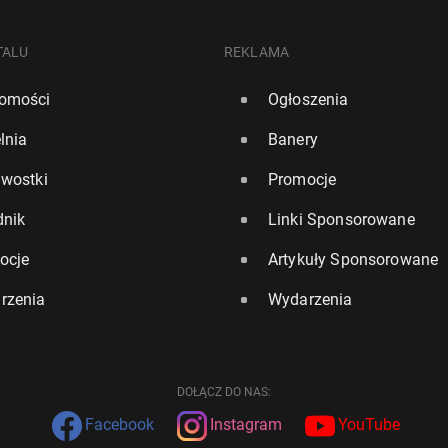
TALU
REKLAMA
omości
Ogłoszenia
lnia
Banery
awostki
Promocje
dnik
Linki Sponsorowane
ocje
Artykuły Sponsorowane
rzenia
Wydarzenia
DOŁĄCZ DO NAS:
Facebook
Instagram
YouTube