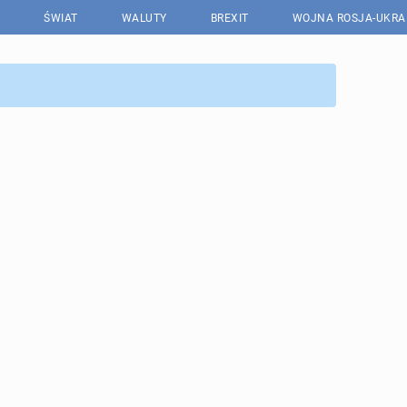
ŚWIAT
WALUTY
BREXIT
WOJNA ROSJA-UKRA