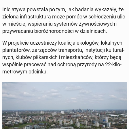
Ini­cja­ty­wa po­wsta­ła po tym, jak badania wy­ka­za­ły, że
zielona in­fra­struk­tu­ra może pomóc w schło­dze­niu ulic
w mieście, wspie­ra­niu sys­te­mów żyw­no­ścio­wych i
przy­wra­ca­niu bio­róż­no­rod­no­ści w dziel­ni­cach.
W pro­jek­cie uczest­ni­czy ko­ali­cja eko­lo­gów, lo­kal­nych
plan­ta­to­rów, za­rząd­ców trans­por­tu, in­sty­tu­cji kul­tu­ral­
nych, klubów pił­kar­skich i miesz­kań­ców, którzy będą
wspól­nie pra­co­wać nad ochroną przy­ro­dy na 22-ki­lo­
me­tro­wym odcinku.