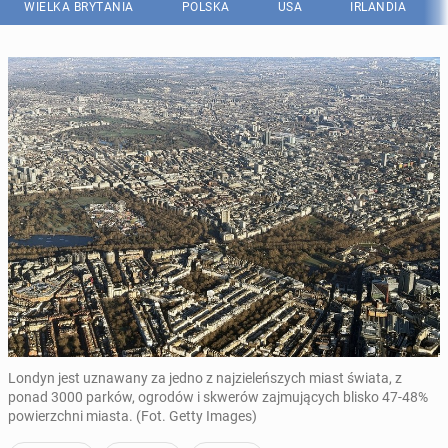
WIELKA BRYTANIA
POLSKA
USA
IRLANDIA
Londyn jest uznawany za jedno z najzieleńszych miast świata, z
ponad 3000 parków, ogrodów i skwerów zajmujących blisko 47-48%
powierzchni miasta. (Fot. Getty Images)