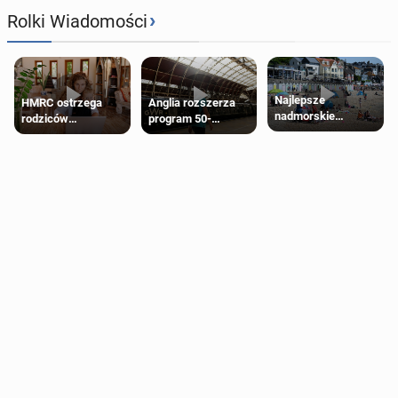
›
Rolki Wiadomości
Najlepsze
HMRC ostrzega
Anglia rozszerza
nadmorskie
rodziców
program 50-
miasteczko blisko
pobierających Child
procentowych
Londynu
Benefit. Mogą być
zniżek kolejowych
zobowiązani do
na 18-latków
zwrotu zasiłku