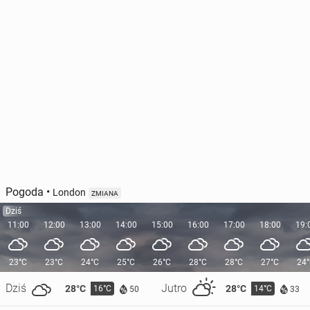
Pogoda
•
London
ZMIANA
Dziś
11:00
12:00
13:00
14:00
15:00
16:00
17:00
18:00
19:
23°C
23°C
24°C
25°C
26°C
28°C
28°C
27°C
24
Dziś
Jutro
28°C
28°C
16°C
14°C
50
33