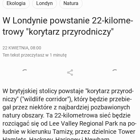
Ekologia
Londyn
Natura
W Lon­dy­nie po­wsta­nie 22-ki­lo­me­
tro­wy "ko­ry­tarz przy­rod­ni­czy"
22 KWIETNIA, 08:00
Ten tekst przeczytasz w 1 minutę
W bry­tyj­skiej stolicy po­wsta­je "ko­ry­tarz przy­rod­
ni­czy" ("wil­dli­fe cor­ri­dor"), który będzie prze­bie­
gał przez nie­któ­re z naj­bar­dziej po­zba­wio­nych
natury obszary. Ta 22-ki­lo­me­tro­wa sieć będzie
roz­cią­gać się od Lee Valley Re­gio­nal Park na po­
łu­dnie w kie­run­ku Tamizy, przez dziel­ni­ce Tower
Hamlets, Hackney, Ha­rin­gey i Newham.