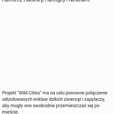
Projekt "Wild Cities" ma na celu ponowne po­łą­cze­nie
od­izo­lo­wa­nych enklaw dzikich zwie­rząt i za­py­la­czy,
aby mogły one swo­bod­nie prze­miesz­czać się po
mieście.