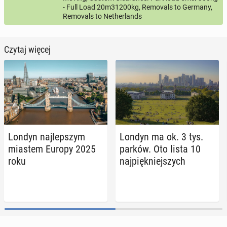
- Full Load 20m31200kg, Removals to Germany,
Removals to Netherlands
Czytaj więcej
Londyn naj­lep­szym
Londyn ma ok. 3 tys.
miastem Europy 2025
parków. Oto lista 10
roku
naj­pięk­niej­szych