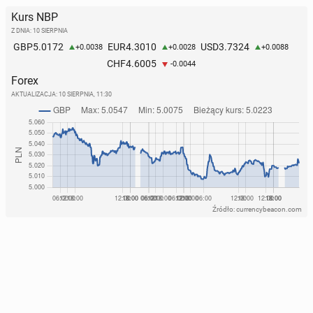
Kurs NBP
Z DNIA: 10 SIERPNIA
5.0172
4.3010
3.7324
GBP
EUR
USD
+0.0038
+0.0028
+0.0088
4.6005
CHF
-0.0044
Forex
AKTUALIZACJA:
10 SIERPNIA, 11:30
Źródło: currencybeacon.com