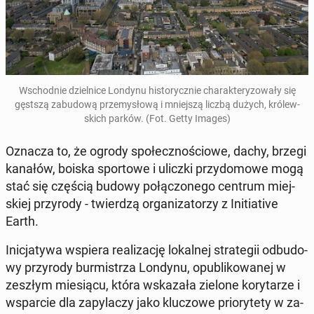
Wschod­nie dziel­ni­ce Londynu hi­sto­rycz­nie cha­rak­te­ry­zo­wa­ły się
gęstszą za­bu­do­wą prze­my­sło­wą i mniej­szą liczbą dużych, kró­lew­
skich parków. (Fot. Getty Images)
Oznacza to, że ogrody spo­łecz­no­ścio­we, dachy, brzegi
kanałów, boiska spor­to­we i uliczki przy­do­mo­we mogą
stać się częścią budowy po­łą­czo­ne­go centrum miej­
skiej przy­ro­dy - twier­dzą or­ga­ni­za­to­rzy z In­i­tia­ti­ve
Earth.
Ini­cja­ty­wa wspiera re­ali­za­cję lo­kal­nej stra­te­gii od­bu­do­
wy przy­ro­dy bur­mi­strza Londynu, opu­bli­ko­wa­nej w
zeszłym mie­sią­cu, która wska­za­ła zielone ko­ry­ta­rze i
wspar­cie dla za­py­la­czy jako klu­czo­we prio­ry­te­ty w za­