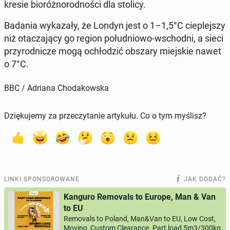
kre­sie bio­róż­no­rod­no­ści dla stolicy.
Badania wy­ka­za­ły, że Londyn jest o 1–1,5°C cie­plej­szy
niż ota­cza­ją­cy go region po­łu­dnio­wo-wschod­ni, a sieci
przy­rod­ni­cze mogą ochło­dzić obszary miej­skie nawet
o 7°C.
BBC / Adriana Chodakowska
Dziękujemy za przeczytanie artykułu. Co o tym myślisz?
LINKI SPONSOROWANE
JAK DODAĆ?
Kanguro Removals to Europe, Man & Van
to EU
Removals to Poland, Man&Van to EU, Low Cost,
Moving, Custom Clearance. Part load 5m3/300kg