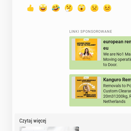
LINKI SPONSOROWANE
european rem
eu
We are No1 Man
Moving operati
to Door.
Kanguro Remo
Removals to Po
Custom Clearan
20m31200kg, R
Netherlands
Czytaj więcej