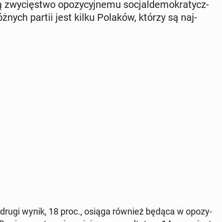
zwy­cię­stwo opo­zy­cyj­ne­mu so­cjal­de­mo­kra­tycz­
różnych partii jest kilku Polaków, którzy są naj­
, drugi wynik, 18 proc., osiąga również będąca w opo­zy­