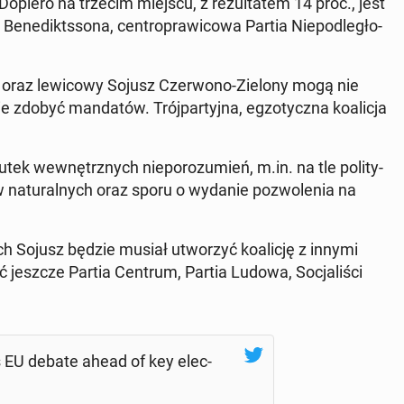
nie. Dopiero na trzecim miejscu, z re­zul­ta­tem 14 proc., jest
 Be­ne­dikts­so­na, cen­tro­pra­wi­co­wa Partia Nie­pod­le­gło­
pu oraz le­wi­co­wy Sojusz Czer­wo­no-Zielony mogą nie
 zdobyć man­da­tów. Trój­par­tyj­na, eg­zo­tycz­na ko­ali­cja
ek we­wnętrz­nych nie­po­ro­zu­mień, m.in. na tle po­li­ty­
ów na­tu­ral­nych oraz sporu o wydanie po­zwo­le­nia na
h Sojusz będzie musiał utwo­rzyć ko­ali­cję z innymi
ść jeszcze Partia Centrum, Partia Ludowa, So­cja­li­ści
s EU debate ahead of key elec­