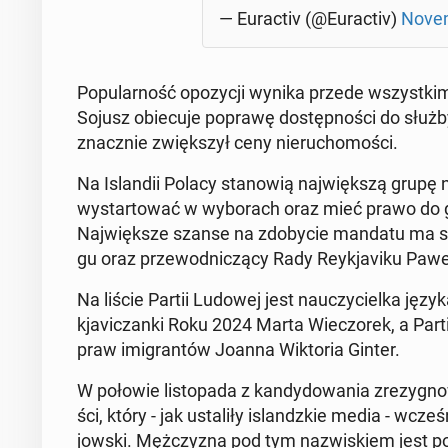
— Eu­rac­tiv (@Eu­rac­tiv)
No­ve
Po­pu­lar­ność opo­zy­cji wynika przede wszyst­kim z k
Sojusz obie­cu­je poprawę do­stęp­no­ści do służb
znacz­nie zwięk­szył ceny nie­ru­cho­mo­ści.
Na Is­lan­dii Polacy sta­no­wią naj­więk­szą grupę na
wy­star­to­wać w wy­bo­rach oraz mieć prawo do gło
Naj­więk­sze szanse na zdo­by­cie mandatu ma star­t
gu oraz prze­wod­ni­czą­cy Rady Rey­kja­vi­ku Pawe
Na liście Partii Ludowej jest na­uczy­ciel­ka języka
kja­vi­czan­ki Roku 2024 Marta Wie­czo­rek, a Parti
praw imi­gran­tów Joanna Wik­to­ria Ginter.
W połowie li­sto­pa­da z kan­dy­do­wa­nia zre­zy­gno­
ści, który - jak usta­li­ły is­landz­kie media - wcze­ś
jow­ski. Męż­czy­zna pod tym na­zwi­skiem jest po­