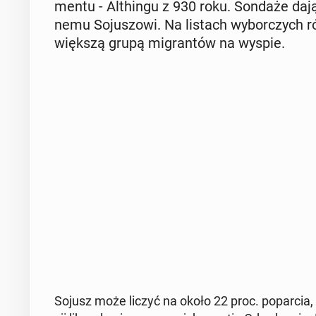
men­tu - Al­thin­gu z 930 roku. Sondaże dają 
ne­mu So­ju­szo­wi. Na listach wy­bor­czych 
więk­szą grupą mi­gran­tów na wyspie.
Sojusz może liczyć na około 22 proc. po­par­cia