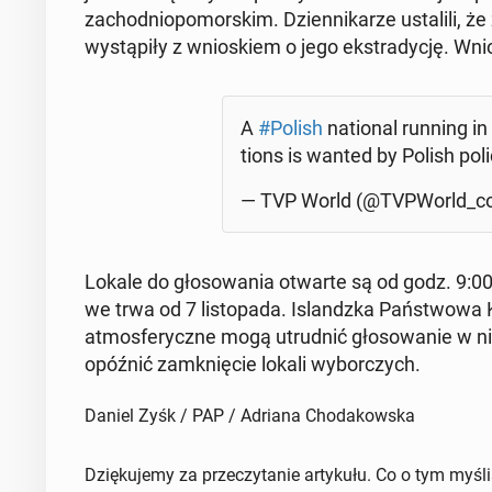
za­chod­nio­po­mor­skim. Dzien­ni­ka­rze usta­li­li
wy­stą­pi­ły z wnio­skiem o jego eks­tra­dy­cję. Wni
A
#Polish
na­tio­nal running in
tions is wanted by Polish poli
— TVP World (@TVPWorld_
Lokale do gło­so­wa­nia otwarte są od godz. 9:00 l
we trwa od 7 li­sto­pa­da. Is­landz­ka Pań­stwo­w
at­mos­fe­rycz­ne mogą utrud­nić gło­so­wa­nie w
opóźnić za­mknię­cie lokali wy­bor­czych.
Daniel Zyśk / PAP / Adriana Chodakowska
Dziękujemy za przeczytanie artykułu. Co o tym myśl