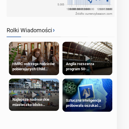
Źródło: currencybeacon.com
›
Rolki Wiadomości
HMRC ostrzega rodziców
Anglia rozszerza
pobierających Child
program 50-
Benefit. Mogą być
procentowych zniżek
zobowiązani do zwrotu
kolejowych na 18-latków
zasiłku
Najlepsze nadmorskie
Sztuczna inteligencja
miasteczko blisko
próbowała oszukać
Londynu
człowieka