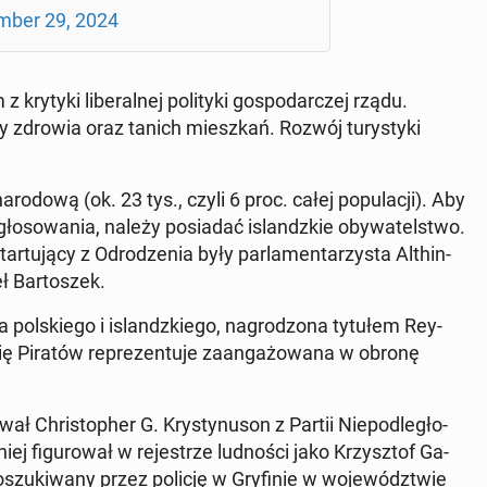
m­ber 29, 2024
rytyki li­be­ral­nej po­li­ty­ki go­spo­dar­czej rządu.
y zdrowia oraz tanich miesz­kań. Rozwój tu­ry­sty­ki
­ro­do­wą (ok. 23 tys., czyli 6 proc. całej po­pu­la­cji). Aby
­so­wa­nia, należy po­sia­dać is­landz­kie oby­wa­tel­stwo.
u­ją­cy z Od­ro­dze­nia były par­la­men­ta­rzy­sta Al­thin­
ł Bar­to­szek.
 pol­skie­go i is­landz­kie­go, na­gro­dzo­na tytułem Rey­
ę Piratów re­pre­zen­tu­je za­an­ga­żo­wa­na w obronę
wał Chri­sto­pher G. Kry­sty­nu­son z Partii Nie­pod­le­gło­
niej fi­gu­ro­wał w re­je­strze lud­no­ści jako Krzysz­tof Ga­
szu­ki­wa­ny przez policję w Gry­fi­nie w wo­je­wódz­twie