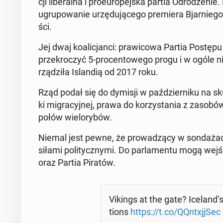
cji li­be­ral­na i pro­eu­ro­pej­ska partia Od­ro­dze­
ugru­po­wa­nie urzę­du­ją­ce­go pre­mie­ra Bjar­nie­go
ści.
Jej dwaj ko­ali­cjan­ci: pra­wi­co­wa Partia Postę
prze­kro­czyć 5-pro­cen­to­we­go progu i w ogóle nie
rzą­dzi­ła Is­lan­dią od 2017 roku.
Rząd podał się do dymisji w paź­dzier­ni­ku na skut
ki mi­gra­cyj­nej, prawa do ko­rzy­sta­nia z zasob
połów wie­lo­ry­bów.
Niemal jest pewne, że pro­wa­dzą­cy w son­da­żac
siłami po­li­tycz­ny­mi. Do par­la­men­tu mogą wej
oraz Partia Piratów.
Vikings at the gate? Iceland’
tions
https://t.co/QQn­txj­j­Sec