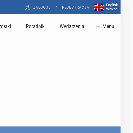
English
•
ZALOGUJ
REJESTRACJA
Version
ostki
Poradnik
Wydarzenia
Menu