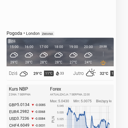
Pogoda
•
London
ZMIANA
Dziś
15:00
16:00
17:00
18:00
19:00
20:00
20:38
21:00
29°C
28°C
28°C
28°C
27°C
24°C
23°C
Dziś
Jutro
29°C
32°C
11°C
15°C
33
Kurs NBP
Forex
Z DNIA: 7 SIERPNIA
AKTUALIZACJA:
7 SIERPNIA, 22:00
5.0134
GBP
-0.0085
4.2982
EUR
-0.0068
3.7236
USD
-0.0084
4.6049
CHF
-0.0031