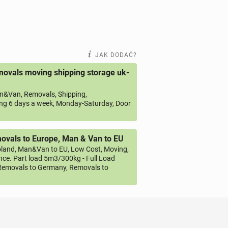
JAK DODAĆ?
ovals moving shipping storage uk-
&Van, Removals, Shipping,
ng 6 days a week, Monday-Saturday, Door
vals to Europe, Man & Van to EU
land, Man&Van to EU, Low Cost, Moving,
ce. Part load 5m3/300kg - Full Load
emovals to Germany, Removals to