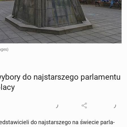
ages)
wybory do naj­star­sze­go par­la­men­tu
olacy
d­sta­wi­cie­li do naj­star­sze­go na świecie par­la­