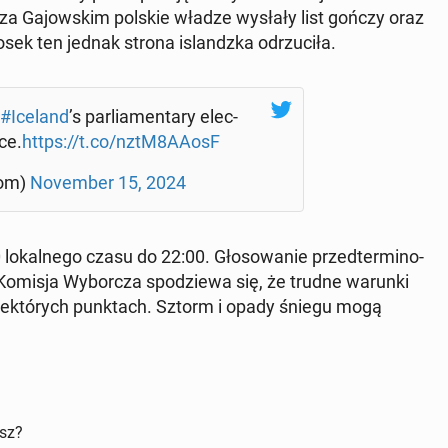
, że za Ga­jow­skim polskie władze wysłały list gończy oraz
osek ten jednak strona is­landz­ka od­rzu­ci­ła.
#Iceland
’s par­lia­men­ta­ry elec­
ce.
https://t.co/nztM8AAosF
com)
No­vem­ber 15, 2024
o­kal­ne­go czasu do 22:00. Gło­so­wa­nie przed­ter­mi­no­
a Komisja Wy­bor­cza spo­dzie­wa się, że trudne warunki
 nie­któ­rych punk­tach. Sztorm i opady śniegu mogą
isz?