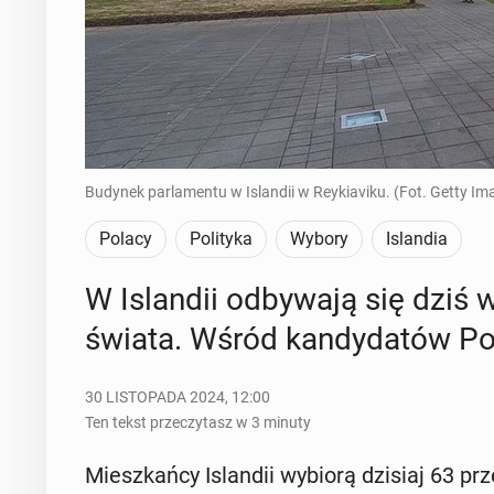
Budynek parlamentu w Islandii w Reykiaviku. (Fot. Getty Im
Polacy
Polityka
Wybory
Islandia
W Is­lan­dii od­by­wa­ją się dziś 
świata. Wśród kan­dy­da­tów P
30 LISTOPADA 2024, 12:00
Ten tekst przeczytasz w 3 minuty
Miesz­kań­cy Is­lan­dii wybiorą dzisiaj 63 prze