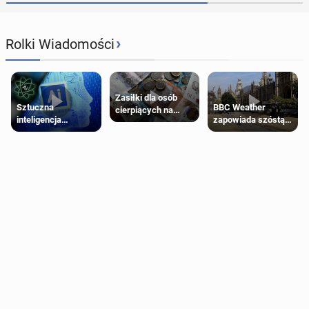
›
Rolki Wiadomości
Zasiłki dla osób
Sztuczna
BBC Weather
cierpiących na
inteligencja
zapowiada szóstą
schorzenia
próbowała oszukać
falę upałów w
psychiczne
człowieka
Londynie