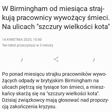
W Bir­ming­ham od mie­sią­ca straj­
ku­ją pra­cow­ni­cy wy­wo­żą­cy śmieci.
Na ulicach "szczury wiel­ko­ści kota"
14 KWIETNIA 2025, 10:00
Ten tekst przeczytasz w 3 minuty
Po ponad mie­sią­cu strajku pra­cow­ni­ków wy­wo­
żą­cych odpady w bry­tyj­skim Bir­ming­ham na
ulicach piętrzą się tysiące ton śmieci, a miesz­
kań­cy skarżą się na "szczury wiel­ko­ści kota".
Dzisiaj związ­kow­cy mają gło­so­wać nad pro­po­zy­
cją za­koń­cze­nia kryzysu.