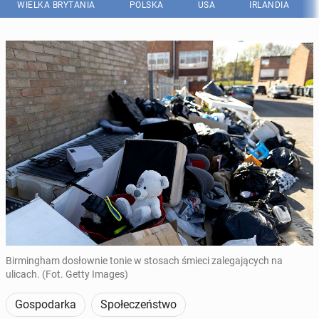
WIELKA BRYTANIA
POLSKA
USA
IRLANDIA
Birmingham dosłownie tonie w stosach śmieci zalegających na
ulicach. (Fot. Getty Images)
Gospodarka
Społeczeństwo