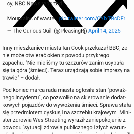
cy, NBC News re­por­ted.
Mo­un­ta­ins of waste…
pic.twitter.com/GY­ixTBcDFr
— The Curious Quill (@Ple­asin­gRj)
April 14, 2025
Inny miesz­ka­niec miasta Ian Cook prze­ka­zał BBC, że
nie może otwie­rać okien z powodu przy­kre­go
zapachu. "Nie mie­li­śmy tu szczu­rów zanim usypała
się ta góra (śmieci). Teraz urzą­dza­ją sobie imprezy na
trawie" – dodał.
Pod koniec marca rada miasta ogło­si­ła stan "po­waż­
ne­go in­cy­den­tu", co po­zwo­li­ło na skie­ro­wa­nie do­dat­
ko­wych po­jaz­dów do wy­wo­że­nia śmieci. Sprawa stała
się przed­mio­tem dys­ku­sji na szcze­blu kra­jo­wym. Mi­ni­
ster zdrowia Wes Stre­eting wyraził za­nie­po­ko­je­nie z
powodu "sy­tu­acji zdrowia pu­blicz­ne­go i złych wa­run­