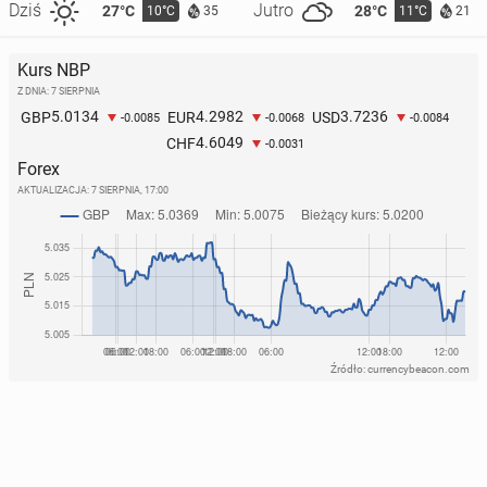
Dziś
Jutro
27°C
28°C
10°C
11°C
35
21
Kurs NBP
Z DNIA: 7 SIERPNIA
5.0134
4.2982
3.7236
GBP
EUR
USD
-0.0085
-0.0068
-0.0084
4.6049
CHF
-0.0031
Forex
AKTUALIZACJA:
7 SIERPNIA, 17:00
Źródło: currencybeacon.com