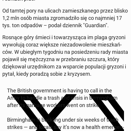
Od tamtej pory na ulicach za­miesz­ka­ne­go przez blisko
1,2 mln osób miasta zgro­ma­dzi­ło się co naj­mniej 17
tys. ton odpadów – podał dzien­nik "Gu­ar­dian".
Rosnące góry śmieci i to­wa­rzy­szą­ca im plaga gryzoni
wy­wo­łu­ją coraz większe nie­za­do­wo­le­nie miesz­kań­
ców. W ubie­głym ty­go­dniu na po­sie­dze­niu rady miasta
pojawił się męż­czy­zna w prze­bra­niu szczura, który
dzię­ko­wał urzęd­ni­kom za wspar­cie po­pu­la­cji gryzoni i
pytał, kiedy poradzą sobie z kry­zy­sem.
The British go­vern­ment is having to call in the
Army to handle a trash and crisis in Bir­ming­ham
after its garbage workers went on strike.
Bir­ming­ham is buc­kling under six weeks of trash
strikes — and locals say it’s now a health emer­gen­