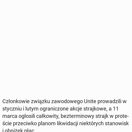
Człon­ko­wie związku za­wo­do­we­go Unite pro­wa­dzi­li w
stycz­niu i lutym ogra­ni­czo­ne akcje straj­ko­we, a 11
marca ogło­si­li cał­ko­wi­ty, bez­ter­mi­no­wy strajk w pro­te­
ście prze­ciw­ko planom li­kwi­da­cji nie­któ­rych sta­no­wisk
i obniżek płac.