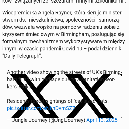
ków" zwią­za­nych ze "szczu­ra­mi i innymi szkod­ni­ka­mi".
Wi­ce­pre­mier­ka Angela Rayner, która kieruje mi­ni­ster­
stwem ds. miesz­kal­nic­twa, spo­łecz­no­ści i sa­mo­rzą­
dów, wezwała wojsko na pomoc w ra­dze­niu sobie z
kry­zy­sem śmie­cio­wym w Bir­ming­ham, po­słu­gu­jąc się
for­mal­nym me­cha­ni­zmem wy­ko­rzy­sty­wa­nym między
innymi w czasie pan­de­mii Covid-19 – podał dzien­nik
"Daily Te­le­graph".
Another video showing the streets of UK's Bir­ming­
ham filled with garbage due to a sa­ni­ta­tion wor­
ker­s' strike.
Re­si­dents report si­gh­tings of "cat-sized" rats.
pic.twitter.com/eNkn­DvmSZ7
— Jungle Journey (@Jngl­Jo­ur­ney)
April 13, 2025