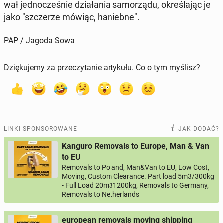
wał jed­no­cze­śnie dzia­ła­nia sa­mo­rzą­du, okre­śla­jąc je
jako "szcze­rze mówiąc, ha­nieb­ne".
PAP / Jagoda Sowa
Dziękujemy za przeczytanie artykułu. Co o tym myślisz?
LINKI SPONSOROWANE
JAK DODAĆ?
Kanguro Removals to Europe, Man & Van
to EU
Removals to Poland, Man&Van to EU, Low Cost,
Moving, Custom Clearance. Part load 5m3/300kg
- Full Load 20m31200kg, Removals to Germany,
Removals to Netherlands
european removals moving shipping