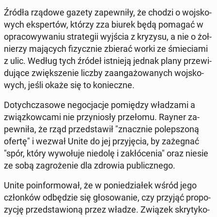
Źródła rządowe gazety za­pew­ni­ły, że chodzi o woj­sko­
wych eks­per­tów, którzy zza biurek będą pomagać w
opra­co­wy­wa­niu stra­te­gii wyjścia z kryzysu, a nie o żoł­
nie­rzy ma­ją­cych fi­zycz­nie zbierać worki ze śmie­cia­mi
z ulic. Według tych źródeł ist­nie­ją jednak plany prze­wi­
du­ją­ce zwięk­sze­nie liczby za­an­ga­żo­wa­nych woj­sko­
wych, jeśli okaże się to ko­niecz­ne.
Do­tych­cza­so­we ne­go­cja­cje po­mię­dzy wła­dza­mi a
związ­kow­ca­mi nie przy­nio­sły prze­ło­mu. Rayner za­
pew­ni­ła, że rząd przed­sta­wił "znacz­nie po­lep­szo­ną
ofertę" i wezwał Unite do jej przy­ję­cia, by za­że­gnać
"spór, który wy­wo­łu­je niedolę i za­kłó­ce­nia" oraz niesie
ze sobą za­gro­że­nie dla zdrowia pu­blicz­ne­go.
Unite po­in­for­mo­wał, że w po­nie­dzia­łek wśród jego
człon­ków od­bę­dzie się gło­so­wa­nie, czy przyjąć pro­po­
zy­cję przed­sta­wio­ną przez władze. Związek skry­ty­ko­