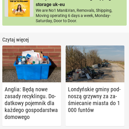
storage uk-eu
We are No1 Man&Van, Removals, Shipping,
Moving operating 6 days a week, Monday-
Saturday, Door to Door.
Czytaj więcej
Anglia: Będą nowe
Lon­dyń­skie gminy pod­
zasady re­cy­klin­gu. Do­
no­szą grzywny za za­
dat­ko­wy po­jem­nik dla
śmie­ca­nie miasta do 1
każdego go­spo­dar­stwa
000 funtów
do­mo­we­go