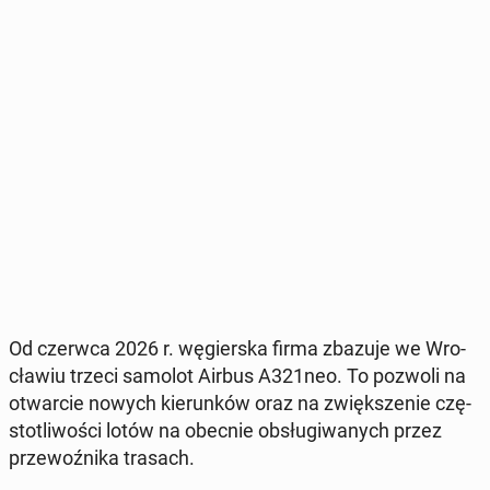
Od czerwca 2026 r. wę­gier­ska firma zbazuje we Wro­
cła­wiu trzeci samolot Airbus A321neo. To pozwoli na
otwar­cie nowych kie­run­ków oraz na zwięk­sze­nie czę­
sto­tli­wo­ści lotów na obecnie ob­słu­gi­wa­nych przez
prze­woź­ni­ka trasach.