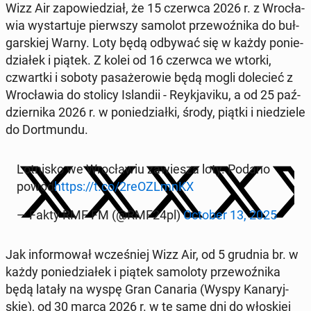
Wizz Air za­po­wie­dział, że 15 czerwca 2026 r. z Wro­cła­
wia wy­star­tu­je pierw­szy samolot prze­woź­ni­ka do buł­
gar­skiej Warny. Loty będą odbywać się w każdy po­nie­
dzia­łek i piątek. Z kolei od 16 czerwca we wtorki,
czwart­ki i soboty pa­sa­że­ro­wie będą mogli do­le­cieć z
Wro­cła­wia do stolicy Is­lan­dii - Rey­kja­vi­ku, a od 25 paź­
dzier­ni­ka 2026 r. w po­nie­dział­ki, środy, piątki i nie­dzie­le
do Do­rt­mun­du.
Lot­ni­sko we Wro­cła­wiu za­wie­sza loty. Podano
powód
https://t.co/2re­OZLmnKX
— Fakty RMF FM (@RMF24pl)
October 13, 2025
Jak in­for­mo­wał wcze­śniej Wizz Air, od 5 grudnia br. w
każdy po­nie­dzia­łek i piątek sa­mo­lo­ty prze­woź­ni­ka
będą latały na wyspę Gran Canaria (Wyspy Ka­na­ryj­
skie), od 30 marca 2026 r. w te same dni do wło­skiej