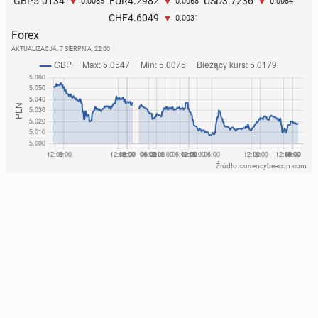
5.0134
4.2982
3.7236
GBP
EUR
USD
-0.0085
-0.0068
-0.0084
4.6049
CHF
-0.0031
Forex
AKTUALIZACJA:
7 SIERPNIA, 22:00
Źródło: currencybeacon.com