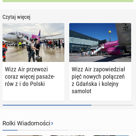
Czytaj więcej
Wizz Air prze­wo­zi
Wizz Air za­po­wie­dział
coraz więcej pa­sa­że­
pięć nowych po­łą­czeń
rów z i do Polski
z Gdańska i kolejny
samolot
›
Rolki Wiadomości