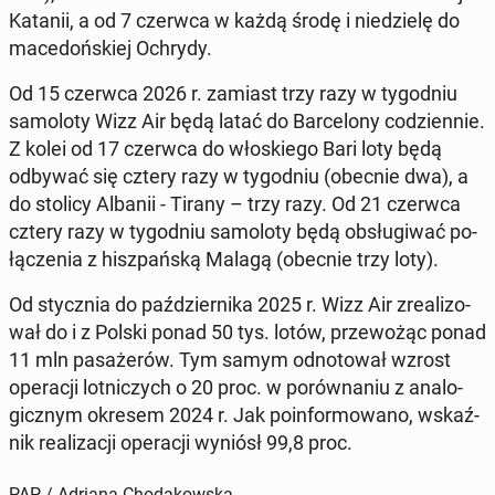
Katanii, a od 7 czerwca w każdą środę i nie­dzie­lę do
ma­ce­doń­skiej Ochrydy.
Od 15 czerwca 2026 r. zamiast trzy razy w ty­go­dniu
sa­mo­lo­ty Wizz Air będą latać do Bar­ce­lo­ny co­dzien­nie.
Z kolei od 17 czerwca do wło­skie­go Bari loty będą
odbywać się cztery razy w ty­go­dniu (obecnie dwa), a
do stolicy Albanii - Tirany – trzy razy. Od 21 czerwca
cztery razy w ty­go­dniu sa­mo­lo­ty będą ob­słu­gi­wać po­
łą­cze­nia z hisz­pań­ską Malagą (obecnie trzy loty).
Od stycz­nia do paź­dzier­ni­ka 2025 r. Wizz Air zre­ali­zo­
wał do i z Polski ponad 50 tys. lotów, prze­wo­żąc ponad
11 mln pa­sa­że­rów. Tym samym od­no­to­wał wzrost
ope­ra­cji lot­ni­czych o 20 proc. w po­rów­na­niu z ana­lo­
gicz­nym okresem 2024 r. Jak po­in­for­mo­wa­no, wskaź­
nik re­ali­za­cji ope­ra­cji wyniósł 99,8 proc.
PAP / Adriana Chodakowska