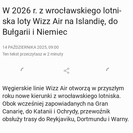
W 2026 r. z wro­cław­skie­go lot­ni­
ska loty Wizz Air na Is­lan­dię, do
Buł­ga­rii i Niemiec
14 PAŹDZIERNIKA 2025, 09:00
Ten tekst przeczytasz w 2 minuty
Wę­gier­skie linie Wizz Air otworzą w przy­szłym
roku nowe kie­run­ki z wro­cław­skie­go lot­ni­ska.
Obok wcze­śniej za­po­wia­da­nych na Gran
Canarię, do Katanii i Ochrydy, prze­woź­nik
obsłuży trasy do Rey­kja­vi­ku, Do­rt­mun­du i Warny.