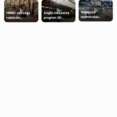
Najlepsze
HMRC ostrzega
Anglia rozszerza
nadmorskie
rodziców
program 50-
miasteczko blisko
pobierających Child
procentowych
Londynu
Benefit. Mogą być
zniżek kolejowych
zobowiązani do
na 18-latków
zwrotu zasiłku