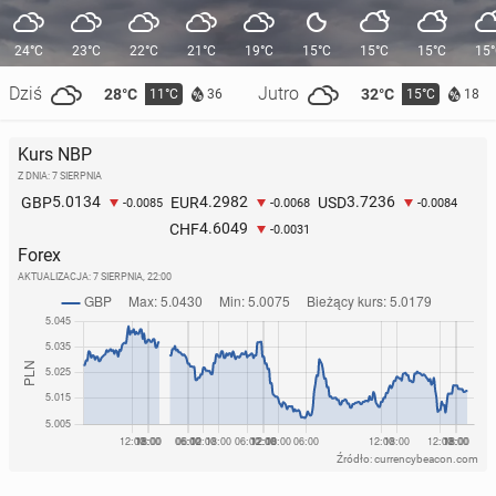
24°C
23°C
22°C
21°C
19°C
15°C
15°C
15°C
15
Dziś
Jutro
28°C
32°C
11°C
15°C
36
18
Kurs NBP
Z DNIA: 7 SIERPNIA
5.0134
4.2982
3.7236
GBP
EUR
USD
-0.0085
-0.0068
-0.0084
4.6049
CHF
-0.0031
Forex
AKTUALIZACJA:
7 SIERPNIA, 22:00
Źródło: currencybeacon.com