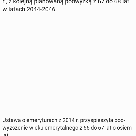
r., z kolejną pla­no­wa­ną pod­wyż­ką z 67 do 68 lat
w latach 2044-2046.
Ustawa o eme­ry­tu­rach z 2014 r. przy­spie­szy­ła pod­
wyż­sze­nie wieku eme­ry­tal­ne­go z 66 do 67 lat o osiem
lat.