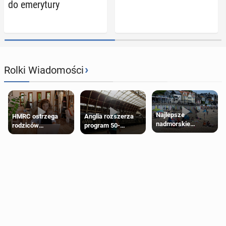
do eme­ry­tu­ry
›
Rolki Wiadomości
Najlepsze
HMRC ostrzega
Anglia rozszerza
nadmorskie
rodziców
program 50-
miasteczko blisko
pobierających Child
procentowych
Londynu
Benefit. Mogą być
zniżek kolejowych
zobowiązani do
na 18-latków
zwrotu zasiłku