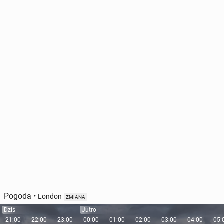
Pogoda
•
London
ZMIANA
Dziś
Jutro
21:00
22:00
23:00
00:00
01:00
02:00
03:00
04:00
05: