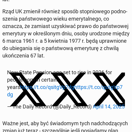
Rząd UK zmienił również sposób stop­nio­we­go pod­no­
sze­nia pań­stwo­we­go wieku eme­ry­tal­ne­go, co
oznacza, że zamiast uzy­ski­wać prawo do pań­stwo­wej
eme­ry­tu­ry w okre­ślo­nym dniu, osoby uro­dzo­ne między
6 marca 1961 r. a 5 kwiet­nia 1977 r. będą upraw­nio­ne
do ubie­ga­nia się o pań­stwo­wą eme­ry­tu­rę z chwilą
ukoń­cze­nia 67 lat.
New State Pension age set to rise in 2026 for
people born in certain
years
https://t.co/qsitgVp7dg
https://t.co/qsitgVp7
dg
— The Daily Record (@Daily_Record)
April 14, 2025
Ważne jest, aby być świa­do­mym tych nad­cho­dzą­cych
zmian już teraz - szcze­gól­nie jeśli po­sia­da­my plan