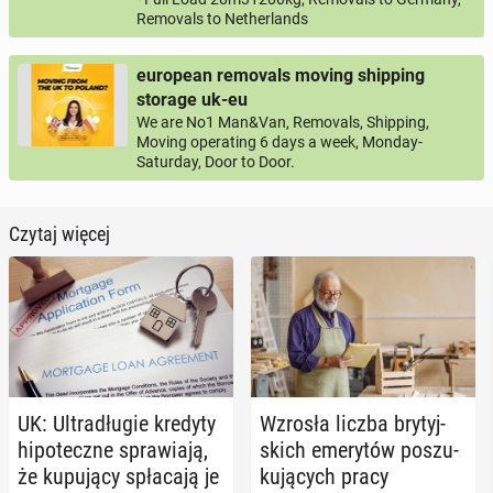
Removals to Netherlands
european removals moving shipping
storage uk-eu
We are No1 Man&Van, Removals, Shipping,
Moving operating 6 days a week, Monday-
Saturday, Door to Door.
Czytaj więcej
UK: Ul­tra­dłu­gie kredyty
Wzrosła liczba bry­tyj­
hi­po­tecz­ne spra­wia­ją,
skich eme­ry­tów po­szu­
że ku­pu­ją­cy spła­ca­ją je
ku­ją­cych pracy