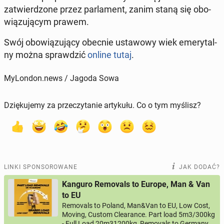
za­twier­dzo­ne przez par­la­ment, zanim staną się obo­
wią­zu­ją­cym prawem.
Swój obo­wią­zu­ją­cy obecnie usta­wo­wy wiek eme­ry­tal­
ny można spraw­dzić
online tutaj
.
MyLondon.news / Jagoda Sowa
Dziękujemy za przeczytanie artykułu. Co o tym myślisz?
LINKI SPONSOROWANE
JAK DODAĆ?
Kanguro Removals to Europe, Man & Van
to EU
Removals to Poland, Man&Van to EU, Low Cost,
Moving, Custom Clearance. Part load 5m3/300kg
- Full Load 20m31200kg, Removals to Germany,