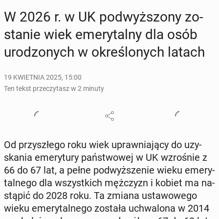
W 2026 r. w UK pod­wyż­szo­ny zo­
sta­nie wiek eme­ry­tal­ny dla osób
uro­dzo­nych w okre­ślo­nych latach
19 KWIETNIA 2025, 15:00
Ten tekst przeczytasz w 2 minuty
Od przy­szłe­go roku wiek upraw­nia­ją­cy do uzy­
ska­nia eme­ry­tu­ry pań­stwo­wej w UK wzro­śnie z
66 do 67 lat, a pełne pod­wyż­sze­nie wieku eme­ry­
tal­ne­go dla wszyst­kich męż­czyzn i kobiet ma na­
stą­pić do 2028 roku. Ta zmiana usta­wo­we­go
wieku eme­ry­tal­ne­go została uchwa­lo­na w 2014