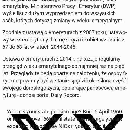
eme­ry­tal­ny. Mi­ni­ster­stwo Pracy i Eme­ry­tur (DWP)
wyśle list z dużym wy­prze­dze­niem do wszyst­kich
osób, których dotyczą zmiany w wieku eme­ry­tal­nym.
Zgodnie z ustawą o eme­ry­tu­rach z 2007 roku, usta­wo­
wy wiek eme­ry­tal­ny dla męż­czyzn i kobiet wzro­śnie z
67 do 68 lat w latach 2044-2046.
Ustawa o eme­ry­tu­rach z 2014 r. na­ka­zu­je re­gu­lar­ny
prze­gląd wieku eme­ry­tal­ne­go co naj­mniej raz na pięć
lat. Prze­glą­dy te będą oparte na za­ło­że­niu, że osoby fi­
zycz­ne powinny być w stanie spędzić okre­ślo­ną część
swojego do­ro­słe­go życia, po­bie­ra­jąc pań­stwo­wą eme­
ry­tu­rę - donosi portal Daily Record.
When is your state pension age? Born 6 April 1960
or later it’s over 66! Until state pension age you are
expec­ted to work, pay NICs if you do, and if you