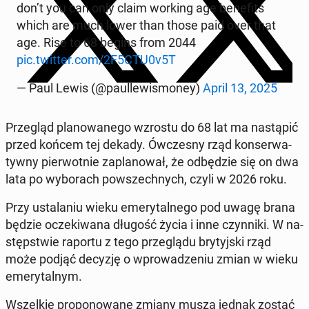
don’t you can only claim working age be­ne­fits
which are much lower than those paid over that
age. Rise to 68 begins from 2044
pic.twitter.com/2F5CTU0v5T
— Paul Lewis (@paul­le­wi­smo­ney)
April 13, 2025
Prze­gląd pla­no­wa­ne­go wzrostu do 68 lat ma na­stą­pić
przed końcem tej dekady. Ów­cze­sny rząd kon­ser­wa­
tyw­ny pier­wot­nie za­pla­no­wał, że od­bę­dzie się on dwa
lata po wy­bo­rach po­wszech­nych, czyli w 2026 roku.
Przy usta­la­niu wieku eme­ry­tal­ne­go pod uwagę brana
będzie ocze­ki­wa­na długość życia i inne czyn­ni­ki. W na­
stęp­stwie raportu z tego prze­glą­du bry­tyj­ski rząd
może podjąć decyzję o wpro­wa­dze­niu zmian w wieku
eme­ry­tal­nym.
Wszel­kie pro­po­no­wa­ne zmiany muszą jednak zostać