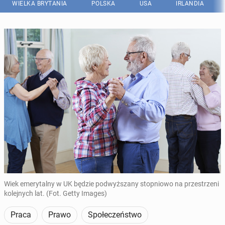
WIELKA BRYTANIA
POLSKA
USA
IRLANDIA
Wiek emerytalny w UK​​ będzie podwyższany stopniowo na przestrzeni
kolejnych lat. (Fot. Getty Images)
Praca
Prawo
Społeczeństwo