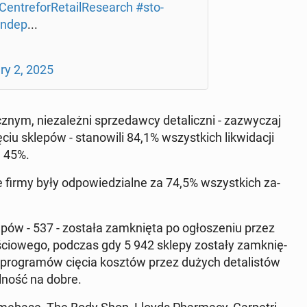
en­tre­for­Re­ta­il­Re­se­arch
#sto­
indep
...
ry 2, 2025
, nie­za­leż­ni sprze­daw­cy de­ta­licz­ni - za­zwy­czaj
 sklepów - sta­no­wi­li 84,1% wszyst­kich li­kwi­da­cji
d 45%.
e firmy były od­po­wie­dzial­ne za 74,5% wszyst­kich za­
pów - 537 - została za­mknię­ta po ogło­sze­niu przez
ło­ścio­we­go, podczas gdy 5 942 sklepy zostały za­mknię­
h pro­gra­mów cięcia kosztów przez dużych de­ta­li­stów
al­ność na dobre.