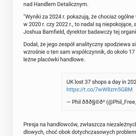
nad Handlem De­ta­licz­nym.
"Wyniki za 2024 r. po­ka­zu­ją, że chociaż ogólne wy
w 2020 r. czy 2022 r., to nadal są nie­po­ko­ją­ce
Joshua Bam­field, dy­rek­tor ba­daw­czy tej or­ga­ni­z
Dodał, że jego zespół ana­li­tycz­ny spo­dzie­wa s
wzro­śnie o ten sam współ­czyn­nik, do około 17 
leż­ne pla­ców­ki han­dlo­we.
UK lost 37 shops a day in 202
https://t.co/7wW8zm5GBM
— Phil ððð§©ð² (@Phil_Fre
Presja na han­dlow­ców, zwłasz­cza nie­za­leż­ny
dlo­wych, choć obok do­tych­cza­so­wych pro­ble­m