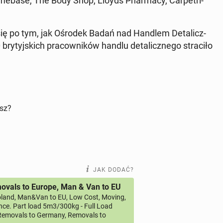
e­ba­se, The Body Shop, Lloyds Phar­ma­cy, Car­pe­tri­
y się po tym, jak Ośrodek Badań nad Handlem De­ta­licz­
­tyj­skich pra­cow­ni­ków handlu de­ta­licz­ne­go stra­ci­ło
isz?
JAK DODAĆ?
vals to Europe, Man & Van to EU
land, Man&Van to EU, Low Cost, Moving,
ce. Part load 5m3/300kg - Full Load
emovals to Germany, Removals to