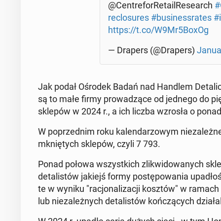
@Cen­tre­for­Re­ta­il­Re­se­arch
#C
rec­lo­su­res
#bu­si­nessra­tes
#
https://t.co/W9Mr5BoxOg
— Drapers (@Drapers)
Janua
Jak podał Ośrodek Badań nad Handlem De­ta­licz­nym
są to małe firmy pro­wa­dzą­ce od jednego do pięciu
sklepów w 2024 r., a ich liczba wzrosła o pona
W po­przed­nim roku ka­len­da­rzo­wym nie­za­leż­n
mknię­tych sklepów, czyli 7 793.
Ponad połowa wszyst­kich zli­kwi­do­wa­nych skle
de­ta­li­stów jakiejś formy po­stę­po­wa­nia upa­d
te w wyniku "ra­cjo­na­li­za­cji kosztów" w ramac
lub nie­za­leż­nych de­ta­li­stów koń­czą­cych dzia­ł