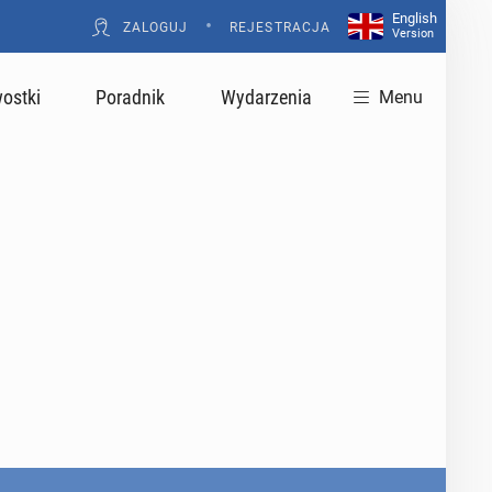
English
•
ZALOGUJ
REJESTRACJA
Version
ostki
Poradnik
Wydarzenia
Menu