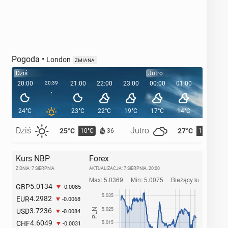
Pogoda
•
London
ZMIANA
Dziś
Jutro
20:00
20:39
21:00
22:00
23:00
00:00
01:00
02:00
24°C
23°C
22°C
19°C
17°C
14°C
13°C
Dziś
Jutro
25°C
27°C
10°C
11°C
36
Kurs NBP
Forex
Z DNIA: 7 SIERPNIA
AKTUALIZACJA:
7 SIERPNIA, 20:00
5.0134
GBP
-0.0085
4.2982
EUR
-0.0068
3.7236
USD
-0.0084
4.6049
CHF
-0.0031