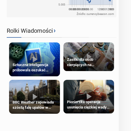
Źródło: currencybeacon.com
›
Rolki Wiadomości
Zasiłki dla osób
cierpiących na
Sztuczna inteligencja
schorzenia psychiczne
próbowała oszukać
człowieka
Pionierska operacja
BBC Weather zapowiada
usunięcia ciężkiej wady
szóstą falę upałów w
wrodzonej płodu w łonie
Londynie
matki