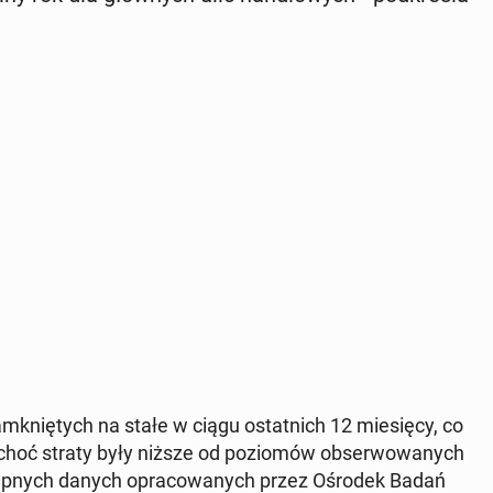
mknię­tych na stałe w ciągu ostat­nich 12 mie­się­cy, co
choć straty były niższe od po­zio­mów ob­ser­wo­wa­nych
tęp­nych danych opra­co­wa­nych przez Ośrodek Badań