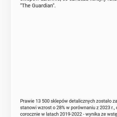
"The Gu­ar­dian".
Prawie 13 500 sklepów de­ta­licz­nych zostało za­
stanowi wzrost o 28% w po­rów­na­niu z 2023 r., 
co­rocz­nie w latach 2019-2022 - wynika ze ws