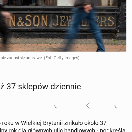
nie zanosi się poprawę. (Fot. Getty Images)
aż 37 sklepów dzien­nie
oku w Wiel­kiej Bry­ta­nii znikało około 37
y rok dla głów­nych ulic han­dlo­wych - pod­kre­śla