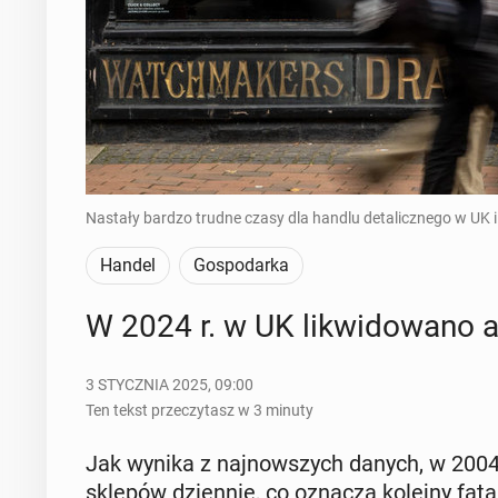
Nastały bardzo trudne czasy dla handlu detalicznego w UK i 
Handel
Gospodarka
W 2024 r. w UK li­kwi­do­wa­no 
3 STYCZNIA 2025, 09:00
Ten tekst przeczytasz w 3 minuty
Jak wynika z naj­now­szych danych, w 2004 r
sklepów dzien­nie, co oznacza kolejny fataln