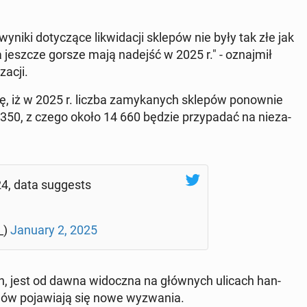
niki do­ty­czą­ce li­kwi­da­cji sklepów nie były tak złe jak
, a jeszcze gorsze mają nadejść w 2025 r." - oznaj­mił
a­cji.
ię, iż w 2025 r. liczba za­my­ka­nych sklepów po­now­nie
350, z czego około 14 660 będzie przy­pa­dać na nie­za­
4, data sug­ge­sts
e_)
January 2, 2025
ch, jest od dawna wi­docz­na na głów­nych ulicach han­
ów po­ja­wia­ją się nowe wy­zwa­nia.