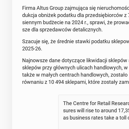
Firma Altus Group zaj­mu­ją­ca się nie­ru­cho­mo­ści
duk­cja obniżek podatku dla przed­się­bior­ców z
sien­nym bu­dże­cie na 2024 r., sprawi, że pro­wa­d
sze dla sprze­daw­ców de­ta­licz­nych.
Szacuje się, że średnie stawki podatku skle­po
2025-26.
Naj­now­sze dane do­ty­czą­ce li­kwi­da­cji sklepów
sklepów przy głów­nych ulicach han­dlo­wych, w 
także w małych cen­trach han­dlo­wych, zostało de
rów­na­niu z 10 494 skle­pa­mi, które zostały za­
The Centre for Retail Re­se­arc
su­res will rise to around 17,
as bu­si­ness rates take a toll o