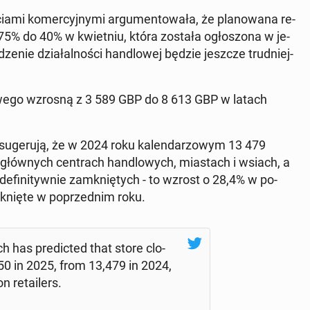
a­mi ko­mer­cyj­ny­mi ar­gu­men­to­wa­ła, że pla­no­wa­na re­
 75% do 40% w kwiet­niu, która została ogło­szo­na w je­
ze­nie dzia­łal­no­ści han­dlo­wej będzie jeszcze trud­niej­
­we­go wzrosną z 3 589 GBP do 8 613 GBP w latach
 su­ge­ru­ją, że w 2024 roku ka­len­da­rzo­wym 13 479
głów­nych cen­trach han­dlo­wych, mia­stach i wsiach, a
­fi­ni­tyw­nie za­mknię­tych - to wzrost o 28,4% w po­
mknię­te w po­przed­nim roku.
h has pre­dic­ted that store clo­
350 in 2025, from 13,479 in 2024,
n re­ta­ilers.