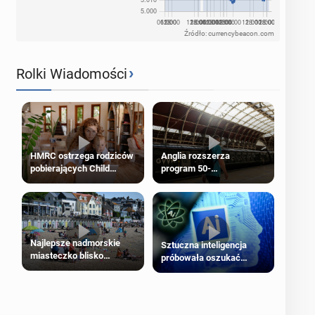
Źródło: currencybeacon.com
›
Rolki Wiadomości
HMRC ostrzega rodziców
Anglia rozszerza
pobierających Child
program 50-
Benefit. Mogą być
procentowych zniżek
zobowiązani do zwrotu
kolejowych na 18-latków
zasiłku
Najlepsze nadmorskie
Sztuczna inteligencja
miasteczko blisko
próbowała oszukać
Londynu
człowieka