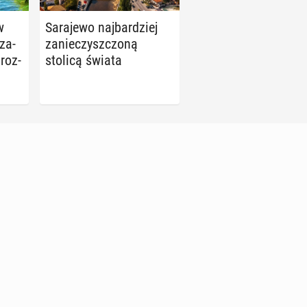
w
Sa­ra­je­wo naj­bar­dziej
 za­
za­nie­czysz­czo­ną
 roz­
stolicą świata