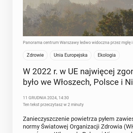
Panorama centrum Warszawy ledwo widoczna przez mgłę i 
Zdrowie
Unia Europejska
Ekologia
W 2022 r. w UE naj­wię­cej zgo
było we Wło­szech, Polsce i N
11 GRUDNIA 2024, 14:30
Ten tekst przeczytasz w 2 minuty
Za­nie­czysz­cze­nie po­wie­trza pyłem za­wie
normy Świa­to­wej Or­ga­ni­za­cji Zdrowia (W