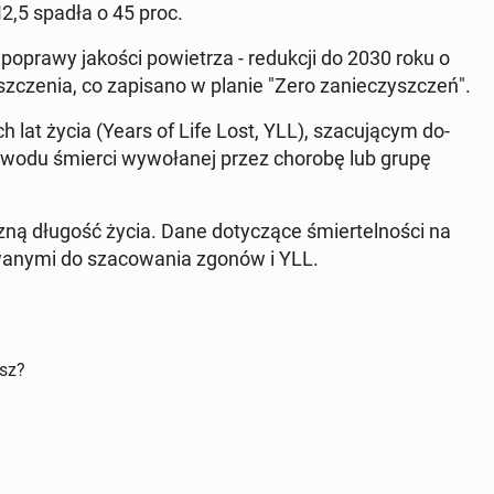
M2,5 spadła o 45 proc.
lu poprawy jakości po­wie­trza - re­duk­cji do 2030 roku o
z­cze­nia, co za­pi­sa­no w planie "Zero za­nie­czysz­czeń".
ch lat życia (Years of Life Lost, YLL), sza­cu­ją­cym do­
 powodu śmierci wy­wo­ła­nej przez chorobę lub grupę
cz­ną długość życia. Dane do­ty­czą­ce śmier­tel­no­ści na
wa­ny­mi do sza­co­wa­nia zgonów i YLL.
isz?