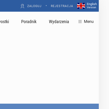
English
•
ZALOGUJ
REJESTRACJA
Version
ostki
Poradnik
Wydarzenia
Menu