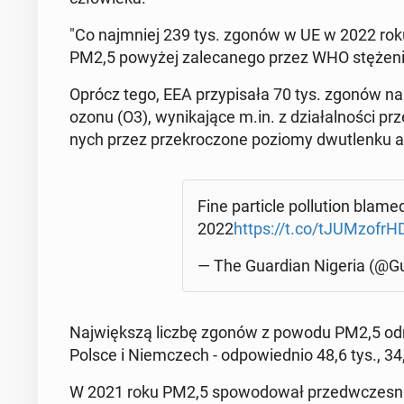
"Co naj­mniej 239 tys. zgonów w UE w 2022 roku m
PM2,5 powyżej za­le­ca­ne­go przez WHO stę­że­n
Oprócz tego, EEA przy­pi­sa­ła 70 tys. zgonów na­r
ozonu (O3), wy­ni­ka­ją­ce m.in. z dzia­łal­no­ści 
nych przez prze­kro­czo­ne poziomy dwu­tlen­ku a
Fine par­tic­le pol­lu­tion bla
2022
https://t.co/tJUM­zo­frH
— The Gu­ar­dian Nigeria (@Gu­a
Naj­więk­szą liczbę zgonów z powodu PM2,5 od­n
Polsce i Niem­czech - od­po­wied­nio 48,6 tys., 34,
W 2021 roku PM2,5 spo­wo­do­wał przed­wcze­sn