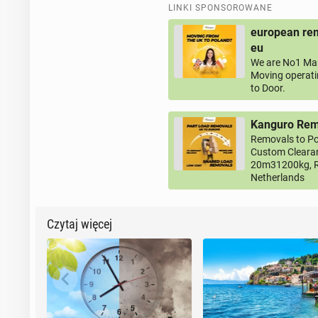
LINKI SPONSOROWANE
european rem
eu
We are No1 Man
Moving operati
to Door.
Kanguro Remo
Removals to Po
Custom Clearan
20m31200kg, R
Netherlands
Czytaj więcej