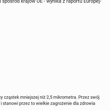
spośród krajów UE - wynika z raportu Eu­ro­pej­
­cy cząstek mniej­szej niż 2,5 mi­kro­me­tra. Przez swój
c i stanowi przez to wielkie za­gro­że­nie dla zdrowia