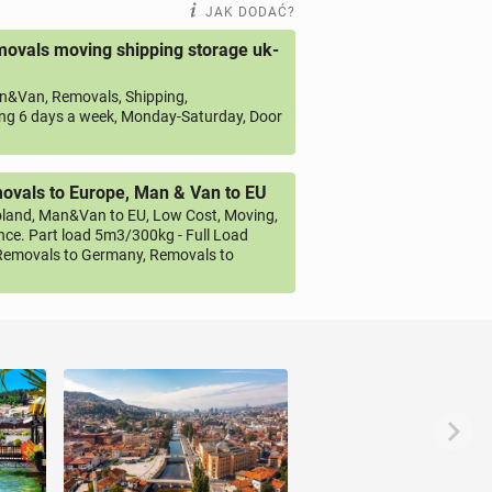
JAK DODAĆ?
ovals moving shipping storage uk-
&Van, Removals, Shipping,
ng 6 days a week, Monday-Saturday, Door
vals to Europe, Man & Van to EU
land, Man&Van to EU, Low Cost, Moving,
ce. Part load 5m3/300kg - Full Load
emovals to Germany, Removals to