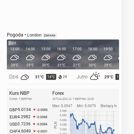
Pogoda
•
London
ZMIANA
Dziś
13:00
14:00
15:00
16:00
17:00
18:00
19:00
20:00
29°C
29°C
30°C
31°C
31°C
30°C
29°C
27°C
Dziś
Jutro
31°C
29°C
14°C
15°C
29
Kurs NBP
Forex
Z DNIA: 7 SIERPNIA
AKTUALIZACJA:
7 SIERPNIA, 22:00
5.0134
GBP
-0.0085
4.2982
EUR
-0.0068
3.7236
USD
-0.0084
4.6049
CHF
-0.0031