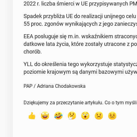
2022 r. liczba śmierci w UE przy­pi­sy­wa­nych P
Spadek przy­bli­ża UE do re­ali­za­cji unij­ne­go ce
55 proc. zgonów wy­ni­ka­ją­cych z jego za­nie­czys
EEA po­słu­gu­je się m.in. wskaź­ni­kiem stra­co­ny
dat­ko­we lata życia, które zostały utra­co­ne z
chorób.
YLL do okre­śle­nia tego wy­ko­rzy­stu­je sta­ty­sty
po­zio­mie kra­jo­wym są danymi ba­zo­wy­mi uży­
PAP / Adriana Chodakowska
Dziękujemy za przeczytanie artykułu. Co o tym myśl