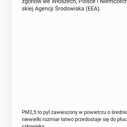
zgonów we Wło­szech, Polsce i Niem­czech 
skiej Agencji Śro­do­wi­ska (EEA).
PM2,5 to pył za­wie­szo­ny w po­wie­trzu o śred­ni
nie­wiel­ki rozmiar łatwo prze­do­sta­je się do płu
czło­wie­ka.