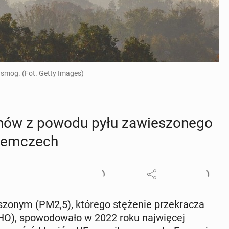
smog. (Fot. Getty Images)
nów z powodu pyłu za­wie­szo­ne­go
iem­czech
­szo­nym (PM2,5), którego stę­że­nie prze­kra­cza
HO), spo­wo­do­wa­ło w 2022 roku naj­wię­cej