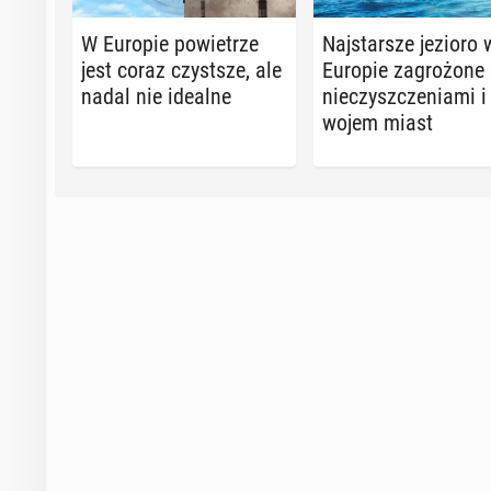
W Europie po­wie­trze
Naj­star­sze jezioro 
jest coraz czyst­sze, ale
Europie za­gro­żo­ne
nadal nie idealne
nie­czysz­cze­nia­mi i
wo­jem miast