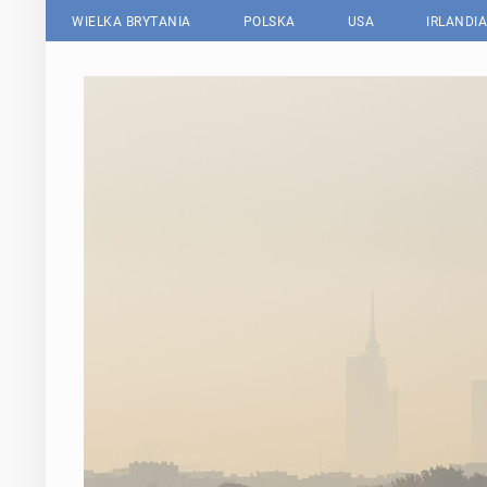
WIELKA BRYTANIA
POLSKA
USA
IRLANDIA