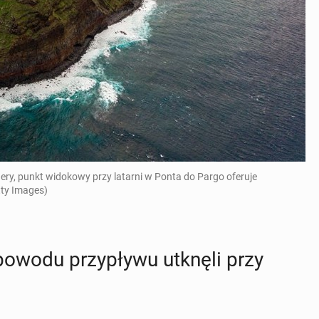
ry, punkt widokowy przy latarni w Ponta do Pargo oferuje
tty Images)
powodu przy­pły­wu utknęli przy