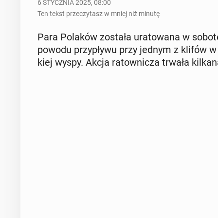
6 STYCZNIA 2025, 08:00
Ten tekst przeczytasz w mniej niż minutę
Para Polaków została ura­to­wa­na w sobotę 
powodu przy­pły­wu przy jednym z klifów w 
kiej wyspy. Akcja ra­tow­ni­cza trwała kil­ka­