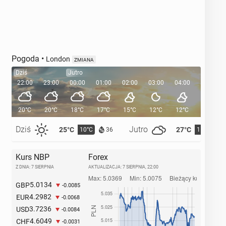
Pogoda
•
London
ZMIANA
Dziś
Jutro
22:00
23:00
00:00
01:00
02:00
03:00
04:00
05:00
20°C
20°C
18°C
17°C
15°C
12°C
12°C
11°C
Dziś
Jutro
25°C
27°C
10°C
11°C
36
Kurs NBP
Forex
Z DNIA: 7 SIERPNIA
AKTUALIZACJA:
7 SIERPNIA, 22:00
5.0134
GBP
-0.0085
4.2982
EUR
-0.0068
3.7236
USD
-0.0084
4.6049
CHF
-0.0031