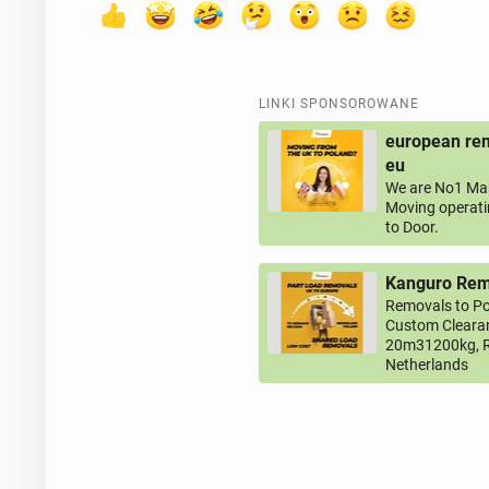
LINKI SPONSOROWANE
european rem
eu
We are No1 Man
Moving operati
to Door.
Kanguro Remo
Removals to Po
Custom Clearan
20m31200kg, R
Netherlands