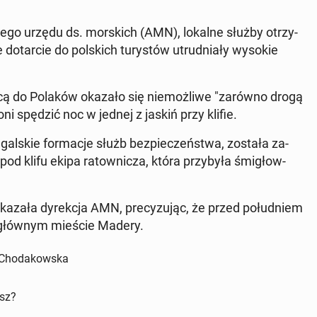
­jo­we­go urzędu ds. mor­skich (AMN), lokalne służby otrzy­
o­tar­cie do pol­skich tu­ry­stów utrud­nia­ły wysokie
ą do Polaków okazało się nie­moż­li­we "zarówno drogą
oni spędzić noc w jednej z jaskiń przy klifie.
u­gal­skie for­ma­cje służb bez­pie­czeń­stwa, została za­
d klifu ekipa ra­tow­ni­cza, która przy­by­ła śmi­głow­
­ka­za­ła dy­rek­cja AMN, pre­cy­zu­jąc, że przed po­łu­dniem
al, głównym mieście Madery.
a Chodakowska
isz?