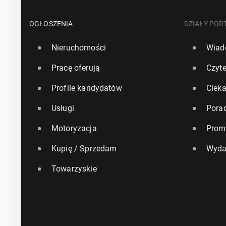
OGŁOSZENIA
DZIAŁY POR
Nieruchomości
Wiad
Pracę oferują
Czyte
Profile kandydatów
Ciek
Usługi
Pora
Motoryzacja
Prom
Kupię / Sprzedam
Wyda
Towarzyskie