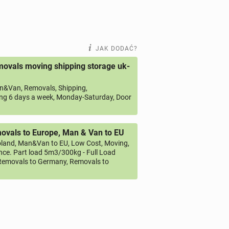
JAK DODAĆ?
ovals moving shipping storage uk-
&Van, Removals, Shipping,
ng 6 days a week, Monday-Saturday, Door
vals to Europe, Man & Van to EU
land, Man&Van to EU, Low Cost, Moving,
ce. Part load 5m3/300kg - Full Load
emovals to Germany, Removals to