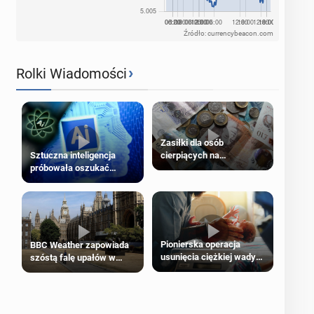
Źródło: currencybeacon.com
›
Rolki Wiadomości
Zasiłki dla osób
cierpiących na
Sztuczna inteligencja
schorzenia psychiczne
próbowała oszukać
człowieka
Pionierska operacja
BBC Weather zapowiada
usunięcia ciężkiej wady
szóstą falę upałów w
wrodzonej płodu w łonie
Londynie
matki