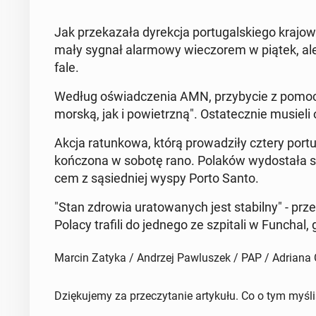
Jak prze­ka­za­ła dy­rek­cja por­tu­gal­skie­go kra
ma­ły sygnał alar­mo­wy wie­czo­rem w piątek, ale d
fale.
Według oświad­cze­nia AMN, przy­by­cie z pomoc
morską, jak i po­wietrz­ną". Osta­tecz­nie musieli 
Akcja ra­tun­ko­wa, którą pro­wa­dzi­ły cztery por­t
koń­czo­na w sobotę rano. Polaków wy­do­sta­ła spo
cem z są­sied­niej wyspy Porto Santo.
"Stan zdrowia ura­to­wa­nych jest sta­bil­ny" - prze
Polacy trafili do jednego ze szpi­ta­li w Funch
Marcin Zatyka / Andrzej Pawluszek / PAP / Adrian
Dziękujemy za przeczytanie artykułu. Co o tym myśl