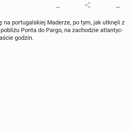
na por­tu­gal­skiej Maderze, po tym, jak utknęli z
pobliżu Ponta do Pargo, na za­cho­dzie atlan­tyc­
na­ście godzin.