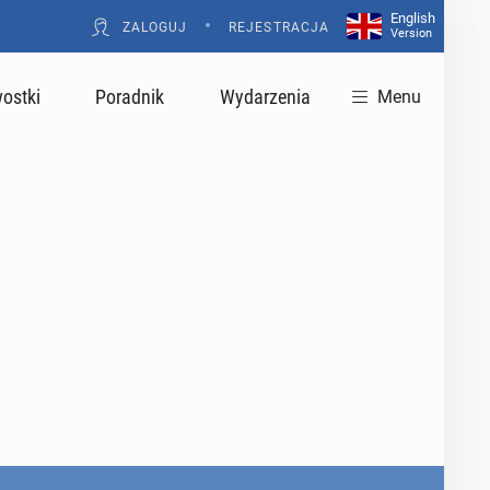
English
•
ZALOGUJ
REJESTRACJA
Version
ostki
Poradnik
Wydarzenia
Menu