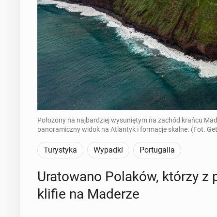
Położony na najbardziej wysuniętym na zachód krańcu Made
panoramiczny widok na Atlantyk i formacje skalne. (Fot. Ge
Turystyka
Wypadki
Portugalia
Ura­to­wa­no Polaków, którzy z 
klifie na Maderze