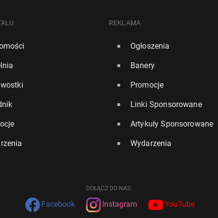
TALU
REKLAMA
omości
Ogłoszenia
lnia
Banery
awostki
Promocje
dnik
Linki Sponsorowane
ocje
Artykuły Sponsorowane
rzenia
Wydarzenia
DOŁĄCZ DO NAS:
Facebook
Instagram
YouTube