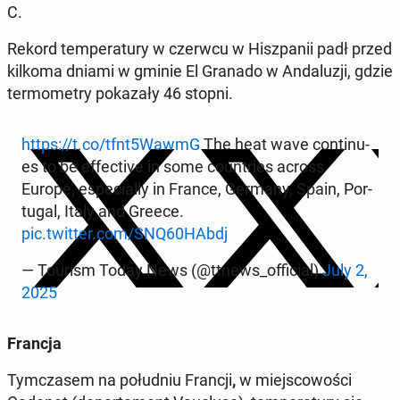
C.
Rekord tem­pe­ra­tu­ry w czerwcu w Hisz­pa­nii padł przed
kilkoma dniami w gminie El Granado w An­da­lu­zji, gdzie
ter­mo­me­try po­ka­za­ły 46 stopni.
https://t.co/tfnt5WawmG
The heat wave con­ti­nu­
es to be ef­fec­ti­ve in some co­un­tries across
Europe, espe­cial­ly in France, Germany, Spain, Por­
tu­gal, Italy and Greece.
pic.twitter.com/SNQ60HAbdj
— Tourism Today News (@ttnews_of­fi­cial)
July 2,
2025
Francja
Tym­cza­sem na po­łu­dniu Francji
,
w miej­sco­wo­ści