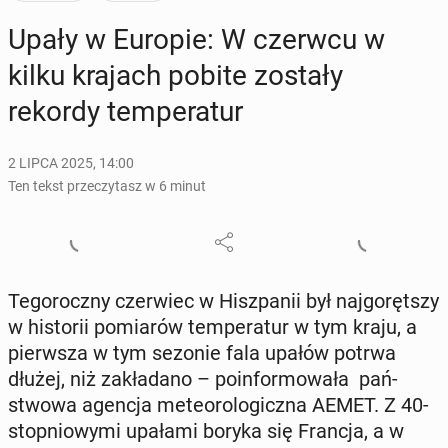
Upały w Europie: W czerwcu w
kilku krajach pobite zostały
rekordy tem­pe­ra­tur
2 LIPCA 2025, 14:00
Ten tekst przeczytasz w 6 minut
Te­go­rocz­ny czer­wiec w Hisz­pa­nii był naj­go­ręt­szy
w hi­sto­rii po­mia­rów tem­pe­ra­tur w tym kraju, a
pierw­sza w tym sezonie fala upałów potrwa
dłużej, niż za­kła­da­no – po­in­for­mo­wa­ła pań­
stwo­wa agencja me­te­oro­lo­gicz­na AEMET. Z 40-
stop­nio­wy­mi upałami boryka się Francja, a w