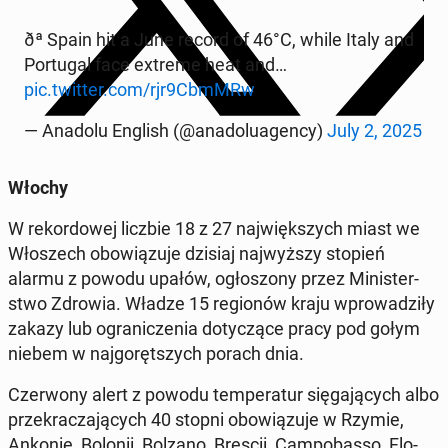
ðª­ Spain hit a June record of 46°C, while Italy and
Por­tu­gal face extreme heat and…
pic.twitter.com/rjr9CbmMRw
— Anadolu English (@ana­do­lu­agen­cy)
July 2, 2025
Włochy
W re­kor­do­wej liczbie 18 z 27 naj­więk­szych miast we
Wło­szech obo­wią­zu­je dzisiaj naj­wyż­szy stopień
alarmu z powodu upałów, ogło­szo­ny przez Mi­ni­ster­
stwo Zdrowia. Władze 15 re­gio­nów kraju wpro­wa­dzi­ły
zakazy lub ogra­ni­cze­nia do­ty­czą­ce pracy pod gołym
niebem w naj­go­ręt­szych porach dnia.
Czer­wo­ny alert z powodu tem­pe­ra­tur się­ga­ją­cych albo
prze­kra­cza­ją­cych 40 stopni obo­wią­zu­je w Rzymie,
Ankonie, Bolonii, Bolzano, Brescii, Cam­po­bas­so, Flo­