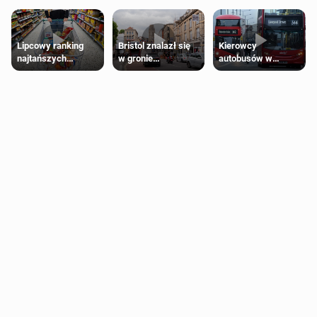
Lipcowy ranking
Bristol znalazł się
Kierowcy
najtańszych
w gronie
autobusów w
supermarketów
najlepszych
Londynie
kierunków podróży
zapowiadają strajki
na świecie