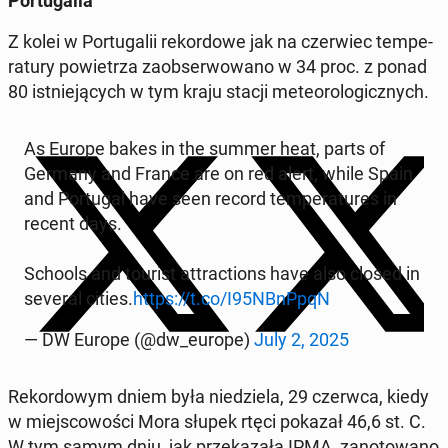
Por­tu­ga­lia
Z kolei w Por­tu­ga­lii r
ekor­do­we jak na czer­wiec tem­pe­
ra­tu­ry po­wie­trza za­ob­ser­wo­wa­no w 34 proc. z ponad
80 ist­nie­ją­cych w tym kraju stacji me­te­oro­lo­gicz­nych.
As Europe bakes in the summer heat, parts of
Germany and France are on red alert, while Spain
and Por­tu­gal have seen record tem­pe­ra­tu­res in
recent days.
Schools and tourist at­trac­tions have also closed in
several cities.
https://t.co/I95NBnPpqN
— DW Europe (@dw_europe)
July 2, 2025
Re­kor­do­wym dniem była nie­dzie­la, 29 czerwca, kiedy
w miej­sco­wo­ści Mora słupek rtęci pokazał 46,6 st. C.
W tym samym dniu, jak prze­ka­za­ła IPMA, za­no­to­wa­no