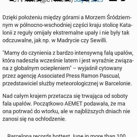
Dzięki po­ło­że­niu między górami a Morzem Śród­ziem­
nym w pół­noc­no-wschod­niej części kraju stolicę Ka­ta­
lo­nii z reguły omijały eks­tre­mal­ne upały i nie były tak
od­czu­wal­ne, jak np. w Ma­dry­cie czy Sewilli.
"Mamy do czy­nie­nia z bardzo in­ten­syw­ną falą upałów,
która na­de­szła wcze­śnie latem i jest wy­raź­nie zwią­za­
na z glo­bal­nym ocie­ple­niem" – wy­ja­śnił cy­to­wa­ny
przez agencję As­so­cia­ted Press Ramon Pascual,
przed­sta­wi­ciel służby me­te­oro­lo­gicz­nej w Bar­ce­lo­nie.
Nad całym krajem prze­ta­cza się trwa­ją­ca od soboty
fala upałów. Po­cząt­ko­wo AEMET po­da­wa­ła, że ma
ona potrwać do wtorku, ale w naj­bliż­szych dniach nie
zanosi się na ochło­dze­nie.
Bar­ce­lo­na records hottest June in more than 100