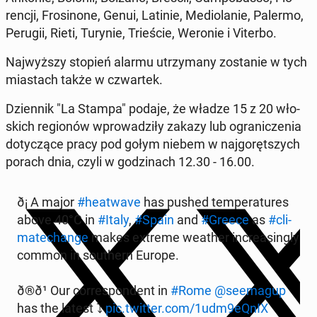
ren­cji, Fro­si­no­ne, Genui, Latinie, Me­dio­la­nie, Palermo,
Perugii, Rieti, Turynie, Trie­ście, Weronie i Viterbo.
Naj­wyż­szy stopień alarmu utrzy­ma­ny zo­sta­nie w tych
mia­stach także w czwar­tek.
Dzien­nik "La Stampa" podaje, że władze 15 z 20 wło­
skich re­gio­nów wpro­wa­dzi­ły zakazy lub ogra­ni­cze­nia
do­ty­czą­ce pracy pod gołym niebem w naj­go­ręt­szych
porach dnia, czyli w go­dzi­nach 12.30 - 16.00.
ð¡️ A major
#he­atwa­ve
has pushed tem­pe­ra­tu­res
above 40°C in
#Italy
,
#Spain
and
#Greece
as
#cli­
ma­te­chan­ge
makes extreme weather in­cre­asin­gly
common in so­uthern Europe.
ð®ð¹ Our cor­re­spon­dent in
#Rome
@se­ema­gup
has the latest ⤵️
pic.twitter.com/1udm9eQnIX