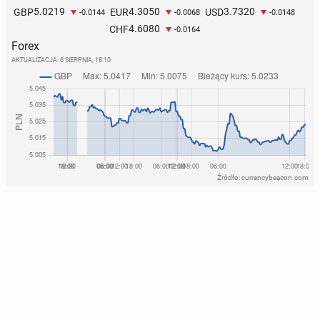
5.0219
4.3050
3.7320
GBP
EUR
USD
-0.0144
-0.0068
-0.0148
4.6080
CHF
-0.0164
Forex
AKTUALIZACJA:
6 SIERPNIA, 18:10
Źródło: currencybeacon.com