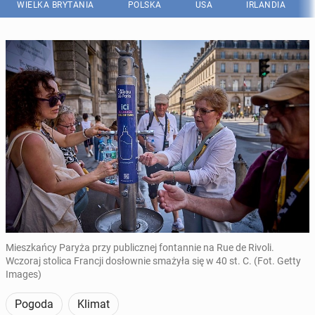
WIELKA BRYTANIA
POLSKA
USA
IRLANDIA
Mieszkańcy Paryża przy publicznej fontannie na Rue de Rivoli.
Wczoraj stolica Francji dosłownie smażyła się w 40 st. C. (Fot. Getty
Images)
Pogoda
Klimat