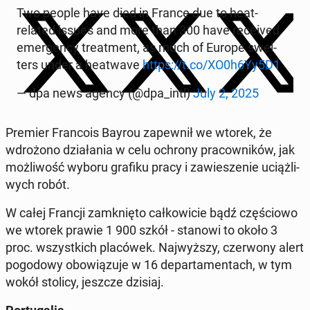
Two people have died in France due to heat-
related issues and more than 300 have re­ce­ived
emer­gen­cy tre­at­ment, as much of Europe swel­
ters under a he­atwa­ve
https://t.co/XO0h6Yy5D1
— dpa news agency (@dpa_intl)
July 2, 2025
Premier Fran­co­is Bayrou za­pew­nił we wtorek, że
wdro­żo­no dzia­ła­nia w celu ochrony pra­cow­ni­ków, jak
moż­li­wość wyboru grafiku pracy i za­wie­sze­nie uciąż­li­
wych robót.
W całej Francji za­mknię­to cał­ko­wi­cie bądź czę­ścio­wo
we wtorek prawie 1 900 szkół - stanowi to około 3
proc. wszyst­kich pla­có­wek. Naj­wyż­szy, czer­wo­ny alert
po­go­do­wy obo­wią­zu­je w 16 de­par­ta­men­tach, w tym
wokół stolicy, jeszcze dzisiaj.