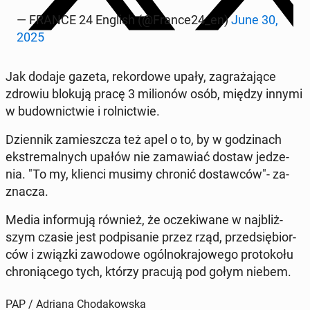
— FRANCE 24 English (@France24_en)
June 30,
2025
Jak dodaje gazeta, re­kor­do­we upały, za­gra­ża­ją­ce
zdrowiu blokują pracę 3 mi­lio­nów osób, między innymi
w bu­dow­nic­twie i rol­nic­twie.
Dzien­nik za­miesz­cza też apel o to, by w go­dzi­nach
eks­tre­mal­nych upałów nie za­ma­wiać dostaw je­dze­
nia. "To my, klienci musimy chronić do­staw­ców"- za­
zna­cza.
Media in­for­mu­ją również, że ocze­ki­wa­ne w naj­bliż­
szym czasie jest pod­pi­sa­nie przez rząd, przed­się­bior­
ców i związki za­wo­do­we ogól­no­kra­jo­we­go pro­to­ko­łu
chro­nią­ce­go tych, którzy pracują pod gołym niebem.
PAP / Adriana Chodakowska