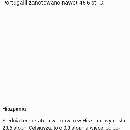
Por­tu­ga­lii za­no­to­wa­no nawet 46,6 st. C.
Hisz­pa­nia
Średnia tem­pe­ra­tu­ra w czerwcu w Hisz­pa­nii wy­nio­sła
23,6 stopni Cel­sju­sza; to o 0,8 stopnia więcej od po­