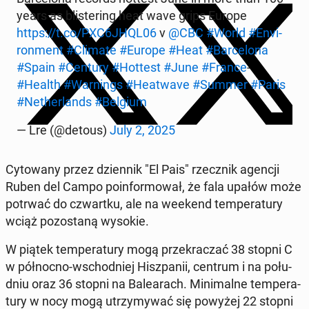
years as bli­ste­ring heat wave grips Europe
https://t.co/PXC6JHQL06
v
@CBC
#World
#Envi­
ron­ment
#Climate
#Europe
#Heat
#Bar­ce­lo­na
#Spain
#Century
#Hottest
#June
#France
-
#Health
#War­nings
#He­atwa­ve
#Summer
#Paris
#Ne­ther­lands
#Belgium
— Lre (@detous)
July 2, 2025
Cy­to­wa­ny przez dzien­nik "El Pais" rzecz­nik agencji
Ruben del Campo po­in­for­mo­wał, że fala upałów może
potrwać do czwart­ku, ale na weekend tem­pe­ra­tu­ry
wciąż po­zo­sta­ną wysokie.
W piątek tem­pe­ra­tu­ry mogą prze­kra­czać 38 stopni C
w pół­noc­no-wschod­niej Hisz­pa­nii, centrum i na po­łu­
dniu oraz 36 stopni na Ba­le­arach. Mi­ni­mal­ne tem­pe­ra­
tu­ry w nocy mogą utrzy­my­wać się powyżej 22 stopni