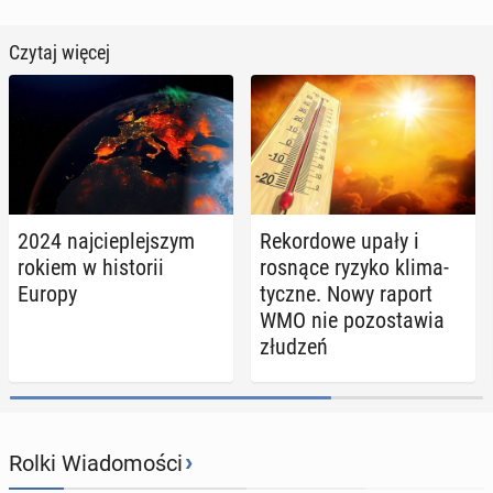
Czytaj więcej
2024 naj­cie­plej­szym
Re­kor­do­we upały i
rokiem w hi­sto­rii
rosnące ryzyko kli­ma­
Europy
tycz­ne. Nowy raport
WMO nie po­zo­sta­wia
złudzeń
›
Rolki Wiadomości