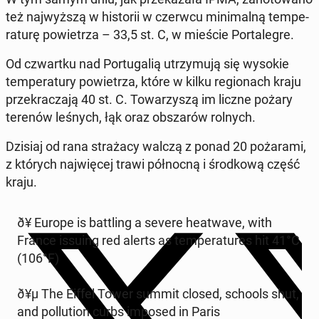
też naj­wyż­szą w hi­sto­rii w czerwcu mi­ni­mal­ną tem­pe­
ra­tu­rę po­wie­trza – 33,5 st. C, w mieście Por­ta­le­gre.
Od czwart­ku nad Por­tu­ga­lią utrzy­mu­ją się wysokie
tem­pe­ra­tu­ry po­wie­trza, które w kilku re­gio­nach kraju
prze­kra­cza­ją 40 st. C. To­wa­rzy­szą im liczne pożary
terenów leśnych, łąk oraz ob­sza­rów rolnych.
Dzisiaj od rana stra­ża­cy walczą z ponad 20 po­ża­ra­mi,
z których naj­wię­cej trawi pół­noc­ną i środ­ko­wą część
kraju.
ð¥ Europe is bat­tling a severe he­atwa­ve, with
France issuing red alerts as tem­pe­ra­tu­res hit 41°C
(106°F)
ð¥µ The Eiffel Tower summit closed, schools shut,
and pol­lu­tion curbs imposed in Paris