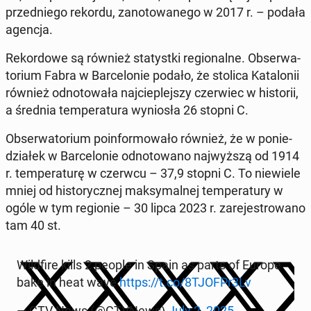
przed­nie­go rekordu, za­no­to­wa­ne­go w 2017 r. – podała
agencja.
Re­kor­do­we są również sta­tyst­ki re­gio­nal­ne. Ob­ser­wa­
to­rium Fabra w Bar­ce­lo­nie podało, że stolica Ka­ta­lo­nii
również od­no­to­wa­ła naj­cie­plej­szy czer­wiec w hi­sto­rii,
a średnia tem­pe­ra­tu­ra wy­nio­sła 26 stopni C.
Ob­ser­wa­to­rium po­in­for­mo­wa­ło również, że w po­nie­
dzia­łek w Bar­ce­lo­nie od­no­to­wa­no naj­wyż­szą od 1914
r. tem­pe­ra­tu­rę w czerwcu – 37,9 stopni C. To nie­wie­le
mniej od hi­sto­rycz­nej mak­sy­mal­nej tem­pe­ra­tu­ry w
ogóle w tym re­gio­nie – 30 lipca 2023 r. za­re­je­stro­wa­no
tam 40 st.
Wild­fi­re kills 2 people in Spain as parts of Europe
bake in heat wave
https://t.co/8TJOFPr3Lv
— CTV News (@CTVNews)
July 2, 2025