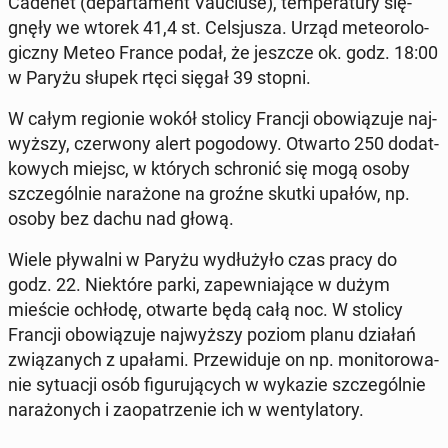
Cadenet (de­par­ta­ment Vauc­lu­se), tem­pe­ra­tu­ry się­
gnę­ły we wtorek 41,4 st. Cel­sju­sza. Urząd me­te­oro­lo­
gicz­ny Meteo France podał, że jeszcze ok. godz. 18:00
w Paryżu słupek rtęci sięgał 39 stopni.
W całym re­gio­nie wokół stolicy Francji obo­wią­zu­je naj­
wyż­szy, czer­wo­ny alert po­go­do­wy. Otwarto 250 do­dat­
ko­wych miejsc, w których schro­nić się mogą osoby
szcze­gól­nie na­ra­żo­ne na groźne skutki upałów, np.
osoby bez dachu nad głową.
Wiele pły­wal­ni w Paryżu wy­dłu­ży­ło czas pracy do
godz. 22. Nie­któ­re parki, za­pew­nia­ją­ce w dużym
mieście ochłodę, otwarte będą całą noc. W stolicy
Francji obo­wią­zu­je naj­wyż­szy poziom planu działań
zwią­za­nych z upałami. Prze­wi­du­je on np. mo­ni­to­ro­wa­
nie sy­tu­acji osób fi­gu­ru­ją­cych w wykazie szcze­gól­nie
na­ra­żo­nych i za­opa­trze­nie ich w wen­ty­la­to­ry.