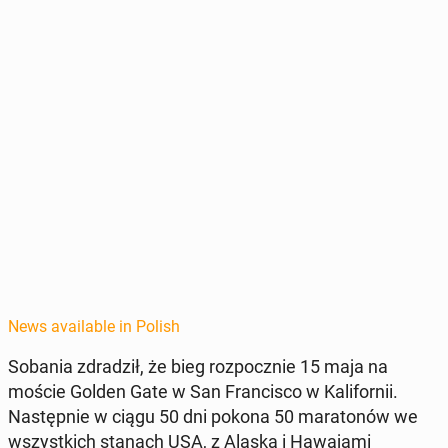
News available in Polish
Sobania zdradz­ił, że bieg rozpocznie 15 maja na
moście Golden Gate w San Fran­cis­co w Kali­fornii.
Następ­nie w ciągu 50 dni pokona 50 mara­tonów we
wszys­t­kich stanach USA, z Alaską i Hawa­ja­mi