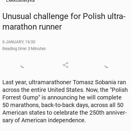
Lekkoatletyka
Unusual chal­lenge for Polish ul­tra­
ma­rathon runner
6 JANUARY, 16:30
Reading time: 3 Minutes
Last year, ul­tra­ma­rathon­er Tomasz Sobania ran
across the entire United States. Now, the "Polish
Forrest Gump" is an­nounc­ing he will com­plete
50 marathons, back-to-back days, across all 50
Amer­i­can states to cel­e­brate the 250th an­niver­
sary of Amer­i­can in­de­pen­dence.