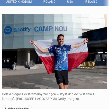
UNITED KINGDOM
POLAND
USA
IRELAND
Polski biegacz ekstremalny zachęca wszystkich do "wstania z
kanapy". (Fot. JOSEP LAGO/AFP via Getty Images)