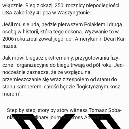
włącznie. Bieg z okazji 250. roczni­cy niepodległoś­ci
USA za­kończy 4 lipca w Waszyn­g­tonie.
Jeśli mu się uda, będzie pier­wszym Po­lakiem i drugą
osobą w his­torii, która tego dokona. Wyzwanie to w
2006 roku zre­al­i­zował jego idol, Amerykanin Dean Kar­
nazes.
Jak mówi biegacz ek­stremal­ny, przy­go­towa­nia fizy­
czne i or­ga­ni­za­cyjne do biegu trwają od pół roku. Jed­
nocześnie za­z­nacza, że ze względu na
przemieszczanie się wraz z ze­społem od stanu do
stanu kam­perem, całość będzie "lo­gisty­cznym kosz­
marem".
Step by step, story by story witness Tomasz Soba­
ni­a's ex­tra­or­di­nary journey across America.