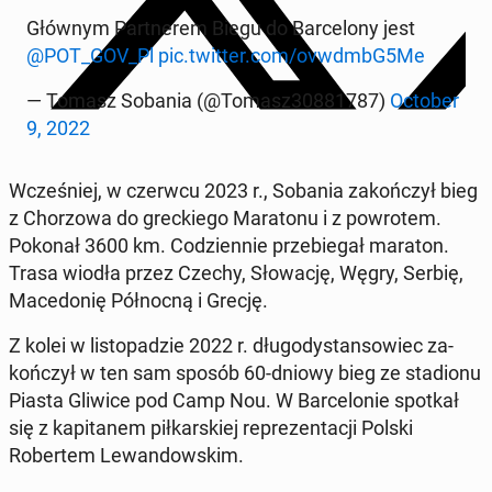
Głównym Part­nerem Biegu do Barcelony jest
@POT_GOV_Pl
pic.twitter.com/ovwdmbG5Me
— Tomasz Sobania (@Tomasz30881787)
October
9, 2022
Wcześniej, w czerwcu 2023 r., Sobania za­kończył bieg
z Chor­zowa do greck­iego Mara­tonu i z powrotem.
Pokonał 3600 km. Codzi­en­nie prze­b­ie­gał maraton.
Trasa wiodła przez Czechy, Słowację, Węgry, Serbię,
Mace­donię Północ­ną i Grecję.
Z kolei w listopadzie 2022 r. dłu­godys­tan­sowiec za­
kończył w ten sam sposób 60-dniowy bieg ze sta­dionu
Piasta Gliwice pod Camp Nou. W Barcelonie spotkał
się z kap­i­tanem piłkarskiej reprezen­tacji Polski
Robertem Lewandowskim.