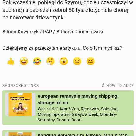
Rok wcześniej pobiegł do Rzymu, gdzie uczest­niczył w
au­di­encji u papieża i zebrał 50 tys. złotych dla chorej
na nowotwór dziew­czyn­ki.
Adrian Kowarzyk / PAP / Adriana Chodakowska
Dziękujemy za przeczytanie artykułu. Co o tym myślisz?
SPONSORED LINKS
HOW TO ADD?
european removals moving shipping
storage uk-eu
We are No1 Man&Van, Removals, Shipping,
Moving operating 6 days a week, Monday-
Saturday, Door to Door.
Kanguro Removals to Europe, Man & Van