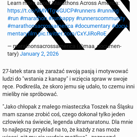
Learn more about Marathons Across America:
https://t.co/9MWT­g­wGUCP
#runners
#running
#run
#marathon
#run­hap­py
#run­ner­scom­mu­ni­ty
#marathon­sacrossamer­i­ca
#doc­u­men­tary
#doc­u­
men­tary­film
pic.twitter.com/CxYJiRo­RoE
— marathon­sacrossamer­i­ca (@maa_doc­u­men­
tary)
January 2, 2026
27-latek stara się zarażać swoją pasją i mo­ty­wować
ludzi do "wstania z kanapy" i wzięcia spraw w swoje
ręce. Pod­kreśla, że skoro jemu się udało, to czemu inni
mieliby nie spróbować.
"Jako chłopak z małego mi­astecz­ka Toszek na Śląsku
mam szanse zrobić coś, czego dokonał tylko jeden
człowiek na świecie, legenda ul­tra­ma­ra­tonu. Dla mnie
to na­jlep­szy przykład na to, że każdy z nas może