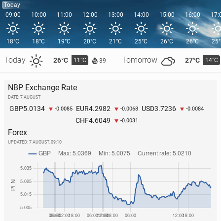
Today
09:00
10:00
11:00
12:00
13:00
14:00
15:00
16:00
17:
18°C
18°C
19°C
20°C
21°C
25°C
26°C
26°C
25
Today
Tomorrow
26°C
27°C
11°C
14°C
39
NBP Exchange Rate
DATE: 7 AUGUST
5.0134
4.2982
3.7236
GBP
EUR
USD
-0.0085
-0.0068
-0.0084
4.6049
CHF
-0.0031
Forex
UPDATED:
7 AUGUST, 09:10