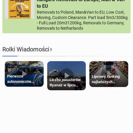
to EU
Removals to Poland, Man&Van to EU, Low Cost,
Moving, Custom Clearance. Part load 5m3/300kg
- Full Load 20m31200kg, Removals to Germany,
Removals to Netherlands
›
Rolki Wiadomości
Pierwsze
Lipcowy ranking
Liczba pasażerów
autonomiczne
najtańszych
Ryanair w lipcu
Ubery pojawią się
supermarketów
pobiła rekord
w Londynie jeszcze
tego lata