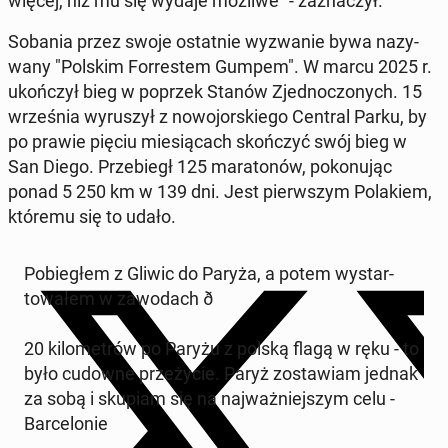
więcej, niż mu się wydaje możliwe" - za­z­naczył.
Sobania przez swoje os­tat­nie wyzwanie bywa nazy­
wany "Polskim For­restem Gumpem". W marcu 2025 r.
ukończył bieg w poprzek Stanów Zjed­noc­zonych. 15
wrześ­nia wyruszył z nowo­jorskiego Central Parku, by
po prawie pięciu miesią­cach skończyć swój bieg w
San Diego. Prze­biegł 125 mara­tonów, pokonu­jąc
ponad 5 250 km w 139 dni. Jest pier­wszym Po­lakiem,
któremu się to udało.
Po­biegłem z Gliwic do Paryża, a potem wys­tar­
towałem w za­wodach ð
20 kilo­metrów po Paryżu z polską flagą w ręku - to
było cudowne przeży­cie. Paryż zostaw­iam jednak
za sobą i skupiam się na na­jważniejszym celu -
Barcelonie