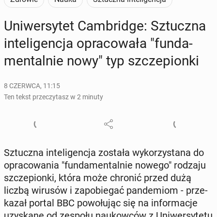
Uni­wer­sy­tet Cam­brid­ge: Sztucz­na
in­te­li­gen­cja opra­co­wa­ła "fun­da­
men­tal­nie nowy" typ szcze­pion­ki
8 CZERWCA, 11:15
Ten tekst przeczytasz w 2 minuty
Sztucz­na in­te­li­gen­cja została wy­ko­rzy­sta­na do
opra­co­wa­nia "fun­da­men­tal­nie nowego" rodzaju
szcze­pion­ki, która może chronić przed dużą
liczbą wirusów i za­po­bie­gać pan­de­miom - prze­
ka­zał portal BBC po­wo­łu­jąc się na in­for­ma­cje
uzy­ska­ne od zespołu na­ukow­ców z Uni­wer­sy­te­tu