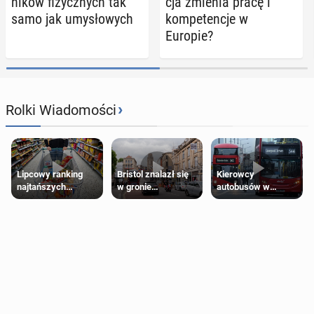
ni­ków fi­zycz­nych tak
cja zmienia pracę i
samo jak umy­sło­wych
kom­pe­ten­cje w
Europie?
›
Rolki Wiadomości
Lipcowy ranking
Bristol znalazł się
Kierowcy
najtańszych
w gronie
autobusów w
supermarketów
najlepszych
Londynie
kierunków podróży
zapowiadają strajki
na świecie