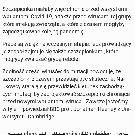
Szcze­pion­ka miałaby więc chronić przed wszyst­ki­mi
wa­rian­ta­mi Covid-19, a także przed wi­ru­sa­mi tej grupy,
które in­fe­ku­ją zwie­rzę­ta, a które z czasem mogłyby
za­po­cząt­ko­wać kolejną pan­de­mię.
Prace są wciąż na wcze­snym etapie, lecz pro­wa­dzą­cy
je zespół zajmuje się także szcze­pion­ka­mi, które
mogłyby zwal­czać grypę i ebolę.
Zdol­ność części wirusów do mutacji po­wo­du­je, że
szcze­pion­ki z czasem prze­sta­ją być sku­tecz­ne. Na­
ukow­cy starają się prze­wi­dzieć kie­ru­nek za­cho­dzą­
cych mutacji by za­pro­jek­to­wać szcze­pion­ki chro­nią­ce
przed nowymi wa­rian­ta­mi wirusa.- Zawsze je­ste­śmy
w tyle – po­wie­dział BBC prof. Jo­na­than Heeney z Uni­
wer­sy­te­tu Cam­brid­ge.
Re­se­ar­chers at the Uni­ver­si­ty of Cam­brid­ge have