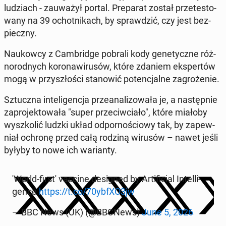
lu­dziach - za­uwa­żył portal. Pre­pa­rat został prze­te­sto­
wa­ny na 39 ochot­ni­kach, by spraw­dzić, czy jest bez­
piecz­ny.
Na­ukow­cy z Cam­brid­ge pobrali kody ge­ne­tycz­ne róż­
no­rod­nych ko­ro­na­wi­ru­sów, które zdaniem eks­per­tów
mogą w przy­szło­ści sta­no­wić po­ten­cjal­ne za­gro­że­nie.
Sztucz­na in­te­li­gen­cja prze­ana­li­zo­wa­ła je, a na­stęp­nie
za­pro­jek­to­wa­ła "super prze­ciw­cia­ło", które miałoby
wy­szko­lić ludzki układ od­por­no­ścio­wy tak, by za­pew­
niał ochronę przed całą rodziną wirusów – nawet jeśli
byłyby to nowe ich wa­rian­ty.
'World-first' vaccine de­si­gned by Ar­ti­fi­cial In­tel­li­
gen­ce
https://t.co/70ybfXO3jw
— BBC News (UK) (@BBCNews)
June 5, 2026