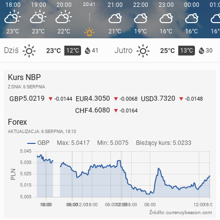
18:00
19:00
20:00
20:41
21:00
22:00
23:00
00:00
01:
23°C
23°C
22°C
21°C
19°C
16°C
16°C
16
Dziś
Jutro
23°C
25°C
12°C
13°C
41
30
Kurs NBP
Z DNIA: 6 SIERPNIA
5.0219
4.3050
3.7320
GBP
EUR
USD
-0.0144
-0.0068
-0.0148
4.6080
CHF
-0.0164
Forex
AKTUALIZACJA:
6 SIERPNIA, 18:10
Źródło: currencybeacon.com