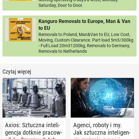
Saturday, Door to Door.
Kanguro Removals to Europe, Man & Van
to EU
Removals to Poland, Man&Van to EU, Low Cost,
Moving, Custom Clearance. Part load 5m3/300kg
- Full Load 20m31200kg, Removals to Germany,
Removals to Netherlands
Czytaj więcej
Axios: Sztucz­na in­te­li­
Agenci, roboty i my.
gen­cja dotknie pra­cow­
Jak sztucz­na in­te­li­gen­