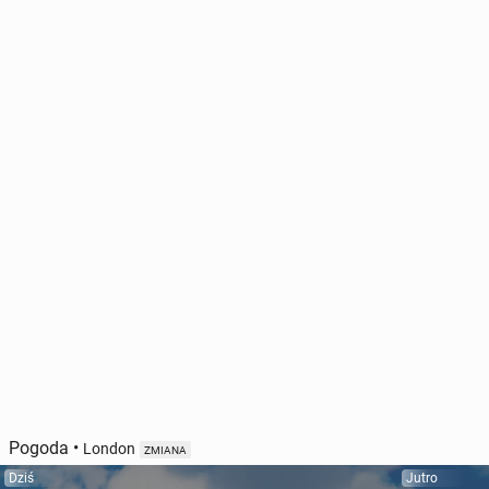
Pogoda
•
London
ZMIANA
Dziś
Jutro