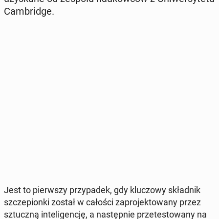
Cam­brid­ge.
Jest to pierw­szy przy­pa­dek, gdy klu­czo­wy skład­nik
szcze­pion­ki został w całości za­pro­jek­to­wa­ny przez
sztucz­ną in­te­li­gen­cję, a na­stęp­nie prze­te­sto­wa­ny na