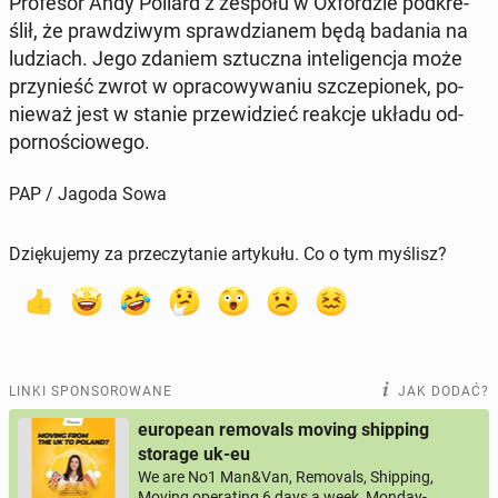
Pro­fe­sor Andy Pollard z zespołu w Oxfor­dzie pod­kre­
ślił, że praw­dzi­wym spraw­dzia­nem będą badania na
lu­dziach. Jego zdaniem sztucz­na in­te­li­gen­cja może
przy­nieść zwrot w opra­co­wy­wa­niu szcze­pio­nek, po­
nie­waż jest w stanie prze­wi­dzieć reakcje układu od­
por­no­ścio­we­go.
PAP / Jagoda Sowa
Dziękujemy za przeczytanie artykułu. Co o tym myślisz?
LINKI SPONSOROWANE
JAK DODAĆ?
european removals moving shipping
storage uk-eu
We are No1 Man&Van, Removals, Shipping,
Moving operating 6 days a week, Monday-