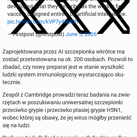
de­ve­lo­ped what they de­scri­be as the world's first
vaccine de­si­gned en­ti­re­ly by ar­ti­fi­cial in­tel­li­gen­ce.
pic.twitter.com/kVP7y4NuDh
— Fir­st­post (@fir­st­post)
June 5, 2026
Za­pro­jek­to­wa­na przez AI szcze­pion­ka wkrótce ma
zostać prze­te­sto­wa­na na ok. 200 osobach. Pozwoli to
zbadać, czy nowy pre­pa­rat jest w stanie wy­szko­lić
ludzki system im­mu­no­lo­gicz­ny wy­star­cza­ją­co sku­
tecz­nie.
Zespół z Cam­brid­ge pro­wa­dzi teraz badania na zwie­
rzę­tach w po­szu­ki­wa­niu uni­wer­sal­nej szcze­pion­ki
prze­ciw­ko grypie i prze­ciw­ko ptasiej grypie H5N1,
wobec której są obawy, że jej wirus mógłby prze­nieść
się na ludzi.