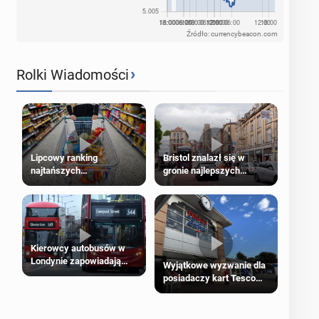
Źródło: currencybeacon.com
›
Rolki Wiadomości
Lipcowy ranking
Bristol znalazł się w
najtańszych
gronie najlepszych
supermarketów
kierunków podróży na
świecie
Kierowcy autobusów w
Londynie zapowiadają
Wyjątkowe wyzwanie dla
strajki
posiadaczy kart Tesco
Clubcard!