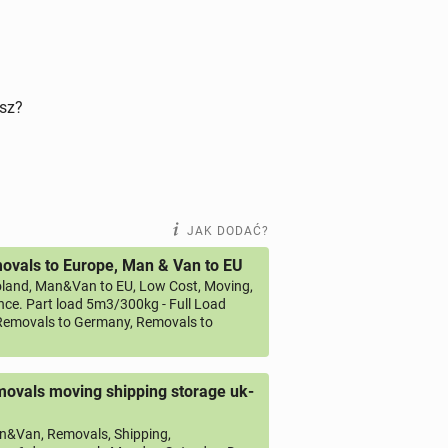
isz?
JAK DODAĆ?
vals to Europe, Man & Van to EU
land, Man&Van to EU, Low Cost, Moving,
ce. Part load 5m3/300kg - Full Load
emovals to Germany, Removals to
ovals moving shipping storage uk-
&Van, Removals, Shipping,