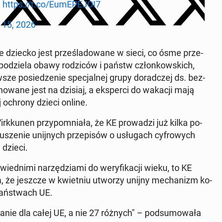
↓
https://t.co/Eu­mE­PE­JOI7
l 15, 2026
óste dziecko jest prze­śla­do­wa­ne w sieci, co ósme prze­
 po­dzie­la obawy ro­dzi­ców i państw człon­kow­skich,
ze po­sie­dze­nie spe­cjal­nej grupy do­rad­czej ds. bez­
­no­wa­ne jest na dzisiaj, a eks­per­ci do wakacji mają
j ochrony dzieci online.
Virk­ku­nen przy­po­mnia­ła, że KE pro­wa­dzi już kilka po­
u­sze­nie unij­nych prze­pi­sów o usłu­gach cy­fro­wych
 dzieci.
ied­ni­mi na­rzę­dzia­mi do we­ry­fi­ka­cji wieku, to KE
­ła, że jeszcze w kwiet­niu utworzy unijny me­cha­nizm ko­
w pań­stwach UE.
­nie dla całej UE, a nie 27 różnych" – pod­su­mo­wa­ła