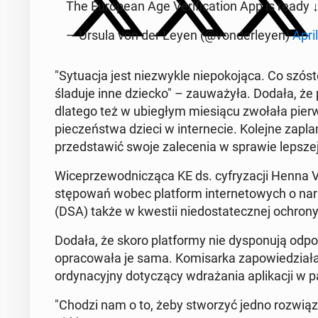
The Eu­ro­pe­an Age Ve­ri­fi­ca­tion App is ready 
— Ursula von der Leyen (@von­der­ley­en)
Apri
"Sy­tu­acja jest nie­zwy­kle nie­po­ko­ją­ca. Co sz
śla­du­je inne dziecko" – za­uwa­ży­ła. Dodała, że
dlatego też w ubie­głym mie­sią­cu zwołała pierw­s
pie­czeń­stwa dzieci w in­ter­ne­cie. Kolejne za­pla
przed­sta­wić swoje za­le­ce­nia w sprawie lepsze
Wi­ce­prze­wod­ni­czą­ca KE ds. cy­fry­za­cji Henna 
stę­po­wań wobec plat­form in­ter­ne­to­wych o na­r
(DSA) także w kwestii nie­do­sta­tecz­nej ochrony
Dodała, że skoro plat­for­my nie dys­po­nu­ją od­po­w
opra­co­wa­ła je sama. Ko­mi­sar­ka za­po­wie­dzia
or­dy­na­cyj­ny do­ty­czą­cy wdra­ża­nia apli­ka­cji 
"Chodzi nam o to, żeby stwo­rzyć jedno roz­wią­za