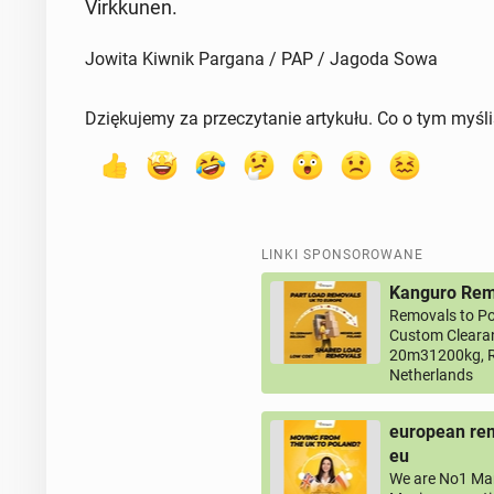
Virk­ku­nen.
Jowita Kiwnik Pargana / PAP / Jagoda Sowa
Dziękujemy za przeczytanie artykułu. Co o tym myśl
LINKI SPONSOROWANE
Kanguro Remo
Removals to Po
Custom Clearan
20m31200kg, R
Netherlands
european rem
eu
We are No1 Man