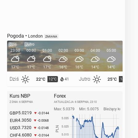
Pogoda
•
London
ZMIANA
Dziś
Jutro
23:00
00:00
01:00
02:00
03:00
04:00
05:00
05:33
17°C
17°C
17°C
16°C
16°C
14°C
14°C
Dziś
Jutro
22°C
25°C
12°C
14°C
41
Kurs NBP
Forex
Z DNIA: 6 SIERPNIA
AKTUALIZACJA:
6 SIERPNIA, 23:10
5.0219
GBP
-0.0144
4.3050
EUR
-0.0068
3.7320
USD
-0.0148
4.6080
CHF
-0.0164