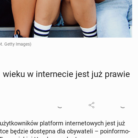
ot. Getty Images)
ji wieku w in­ter­ne­cie jest już prawie
u użyt­kow­ni­ków plat­form in­ter­ne­to­wych jest już
 będzie do­stęp­na dla oby­wa­te­li – po­in­for­mo­