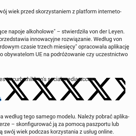
ój wiek przed sko­rzy­sta­niem z plat­form in­ter­ne­to­
ce napoje al­ko­ho­lo­we" – stwier­dzi­ła von der Leyen.
przed­sta­wia in­no­wa­cyj­ne roz­wią­za­nie. Według von
do­wym czasie trzech mie­się­cy" opra­co­wa­ła apli­ka­cję
­la­ło oby­wa­te­lom UE na po­dró­żo­wa­nie czy uczest­nic­two
es to curb chil­dre­n's social media access
6
iała według tego samego modelu. Należy pobrać apli­ka­
u­te­rze – skon­fi­gu­ro­wać ją za pomocą pasz­por­tu lub
ą swój wiek podczas ko­rzy­sta­nia z usług online.