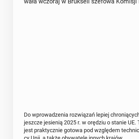
wa­ła wczoraj w Bruk­se­li szefowa Komisji E
Do wpro­wa­dze­nia roz­wią­zań lepiej chro­nią­cych 
jeszcze je­sie­nią 2025 r. w orędziu o stanie UE. T
jest prak­tycz­nie gotowa pod wzglę­dem tech­nic
cy Unii, a także oby­wa­te­le innych krajów.