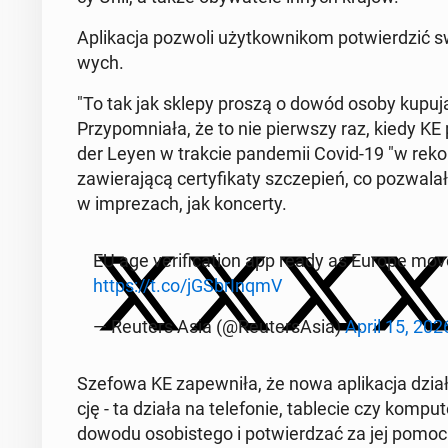
Apli­ka­cja pozwoli użyt­kow­ni­kom po­twier­dzić sw
wych.
"To tak jak sklepy proszą o dowód osoby ku­pu­ją­
Przy­po­mnia­ła, że to nie pierw­szy raz, kiedy KE 
der Leyen w trakcie pan­de­mii Covid-19 "w re­kor­
za­wie­ra­ją­cą cer­ty­fi­ka­ty szcze­pień, co po­zwa
w im­pre­zach, jak kon­cer­ty.
EU age ve­ri­fi­ca­tion app ready as Europe mov
https://t.co/jGS­brI­nqmV
— Reuters Asia (@Reu­ter­sA­sia)
April 15, 202
Szefowa KE za­pew­ni­ła, że nowa apli­ka­cja dz
cję - ta działa na te­le­fo­nie, ta­ble­cie czy kom­p
dowodu oso­bi­ste­go i po­twier­dzać za jej pomoc