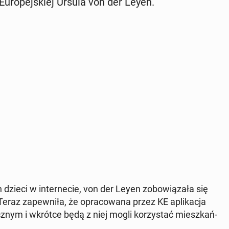
u­ro­pej­skiej Ursula von der Leyen.
dzieci w in­ter­ne­cie, von der Leyen zo­bo­wią­za­ła się
eraz za­pew­ni­ła, że opra­co­wa­na przez KE apli­ka­cja
z­nym i wkrótce będą z niej mogli ko­rzy­stać miesz­kań­