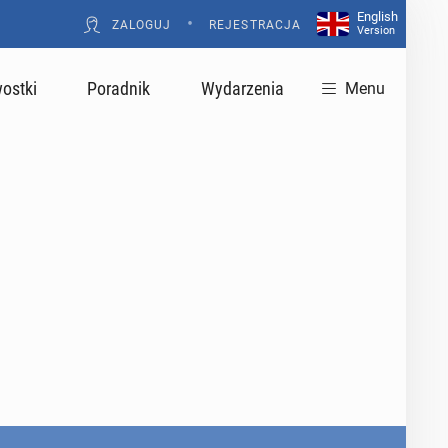
English
•
ZALOGUJ
REJESTRACJA
Version
ostki
Poradnik
Wydarzenia
Menu