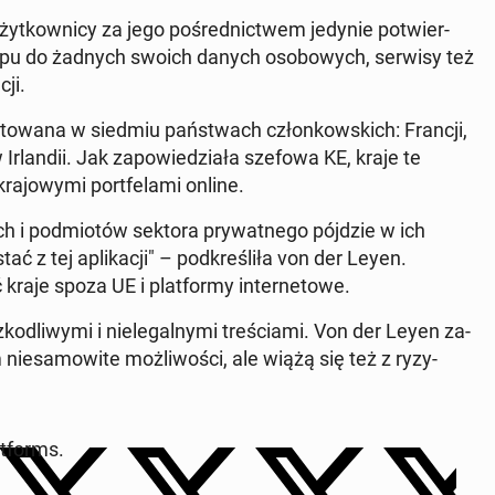
użyt­kow­ni­cy za jego po­śred­nic­twem jedynie po­twier­
stępu do żadnych swoich danych oso­bo­wych, serwisy też
cji.
te­sto­wa­na w siedmiu pań­stwach człon­kow­skich: Francji,
 Ir­lan­dii. Jak za­po­wie­dzia­ła szefowa KE, kraje te
a­jo­wy­mi port­fe­la­mi online.
h i pod­mio­tów sektora pry­wat­ne­go pójdzie w ich
ć z tej apli­ka­cji" – pod­kre­śli­ła von der Leyen.
kraje spoza UE i plat­for­my in­ter­ne­to­we.
­dli­wy­mi i nie­le­gal­ny­mi tre­ścia­mi. Von der Leyen za­
nie­sa­mo­wi­te moż­li­wo­ści, ale wiążą się też z ry­zy­
at­forms.