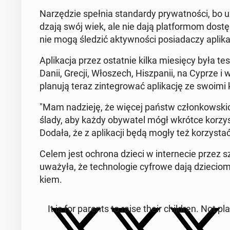
Na­rzę­dzie spełnia stan­dar­dy pry­wat­no­ści, bo 
dza­ją swój wiek, ale nie dają plat­for­mom do
nie mogą śledzić ak­tyw­no­ści po­sia­da­czy apli­ka­
Apli­ka­cja przez ostat­nie kilka mie­się­cy była 
Danii, Grecji, Wło­szech, Hisz­pa­nii, na Cyprze i w
planują teraz zin­te­gro­wać apli­ka­cję ze swoimi kr
"Mam na­dzie­ję, że więcej państw człon­kow­skic
ślady, aby każdy oby­wa­tel mógł wkrótce ko­rzy­sta
Dodała, że z apli­ka­cji będą mogły też ko­rzy­stać 
Celem jest ochrona dzieci w in­ter­ne­cie przez szko
uwa­ży­ła, że tech­no­lo­gie cyfrowe dają dzie­ciom 
kiem.
It is for parents to raise their chil­dren. Not pl