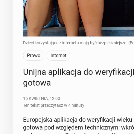
Dzieci korzystające z internetu mają być bezpieczniejsze. (F
Prawo
Internet
Unijna apli­ka­cja do we­ry­fi­ka­c
gotowa
16 KWIETNIA, 12:00
Ten tekst przeczytasz w 4 minuty
Eu­ro­pej­ska apli­ka­cja do we­ry­fi­ka­cji wiek
gotowa pod wzglę­dem tech­nicz­nym; wkrótce