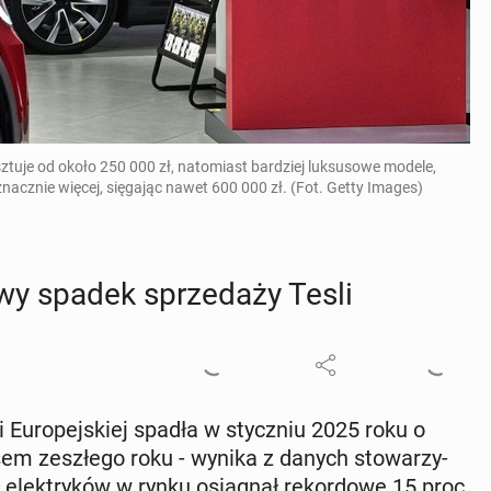
ztuje od około 250 000 zł, natomiast bardziej luksusowe modele,
nacznie więcej, sięgając nawet 600 000 zł. (Fot. Getty Images)
o­wy spadek sprze­da­ży Tesli
Eu­ro­pej­skiej spadła w stycz­niu 2025 roku o
m ze­szłe­go roku - wynika z danych sto­wa­rzy­
ek­try­ków w rynku osią­gnął re­kor­do­we 15 proc.