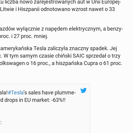
czba nowo za­re­je­stro­wa­nych aut w Unii Eu­ro­pej­
 Litwie i Hisz­pa­nii od­no­to­wa­no wzrost nawet o 33
jaz­dów wy­łącz­nie z napędem elek­trycz­nym, a ben­zy­
proc. i 27 proc. mniej.
h ame­ry­kań­ska Tesla za­li­czy­ła znaczny spadek. Jej
roc. W tym samym czasie chiński SAIC sprze­dał o trzy
ks­wa­gen o 16 proc., a hisz­pań­ska Cupra o 61 proc.
sla!
#Tesla
’s sales have plum­me­
d drops in EU market: -63%!!
: