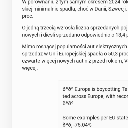
W po­rów­na­niu z tym samym okresem 2024 roku li
skiej mi­ni­mal­nie spadła, choć w Danii, Szwecji,
proc.
O jedną trzecią wzrosła liczba sprze­da­nych po­
no­wych i diesli sprze­da­no od­po­wied­nio o 18,4 
Mimo ro­sną­cej po­pu­lar­no­ści aut elek­trycz­nyc
sprze­daż w Unii Eu­ro­pej­skiej spadła o 50,3 p
czwarte więcej nowych aut niż przed rokiem, Vol
więcej.
ðªðº Europe is boy­cot­ting Te
ted across Europe, with recor
ðªðº
Some exam­ples per EU state
ðªð¸ -75.04%