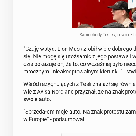
Sa­mo­cho­dy Tesli są również b
"Czuję wstyd. Elon Musk zrobił wiele dobrego dla 
się. Nie mogę się utoż­sa­mić z jego postawą i wy­
dziś po­ka­zu­je on, że to, co wcze­śniej było nieco
mrocz­nym i nie­ak­cep­to­wal­nym kie­run­ku" - st
Wśród re­zy­gnu­ją­cych z Tesli znalazł się równie
wie z Avisa Nor­dland przy­znał, że na znak pro­
swoje auto.
"Sprze­da­łem moje auto. Na znak pro­te­stu za­mi
w Europie" - pod­su­mo­wał.