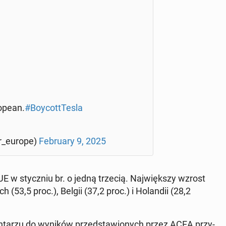
­pe­an.
#Boy­cott­Te­sla
er_europe)
Fe­bru­ary 9, 2025
E w stycz­niu br. o jedną trzecią. Naj­więk­szy wzrost
 (53,5 proc.), Belgii (37,2 proc.) i Ho­lan­dii (28,2
n­ta­rzu do wyników przed­sta­wio­nych przez ACEA przy­