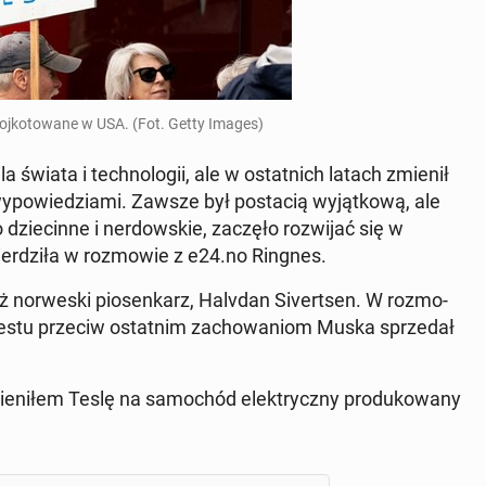
oj­ko­to­wa­ne w USA. (Fot. Getty Images)
świata i tech­no­lo­gii, ale w ostat­nich latach zmienił
po­wie­dzia­mi. Zawsze był po­sta­cią wy­jąt­ko­wą, ale
 dzie­cin­ne i ner­dow­skie, zaczęło roz­wi­jać się w
wier­dzi­ła w roz­mo­wie z e24.no Ringnes.
ż nor­we­ski pio­sen­karz, Halvdan Si­vert­sen. W roz­mo­
te­stu przeciw ostat­nim za­cho­wa­niom Muska sprze­dał
e­ni­łem Teslę na sa­mo­chód elek­trycz­ny pro­du­ko­wa­ny