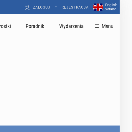
English
•
ZALOGUJ
REJESTRACJA
Version
ostki
Poradnik
Wydarzenia
Menu