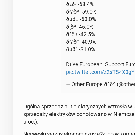
ð«ð· -63.4%
ð©ðª -59.0%
ðµð± -50.0%
ð¸ðª -46.0%
ð³ð± -42.5%
ð©ð° -40.9%
ðµð¹ -31.0%
Drive Eu­ro­pe­an. Support Eu­ro
pic.twitter.com/z2sTS4X0gY
— Other Europe ðªðº (@oth
Ogólna sprze­daż aut elek­trycz­nych wzrosła w U
sprze­da­ży elek­try­ków od­no­to­wa­no w Niem­czech
proc.).
Nor­we­ski serwis eko­no­micz­ny e24.no w ko­me