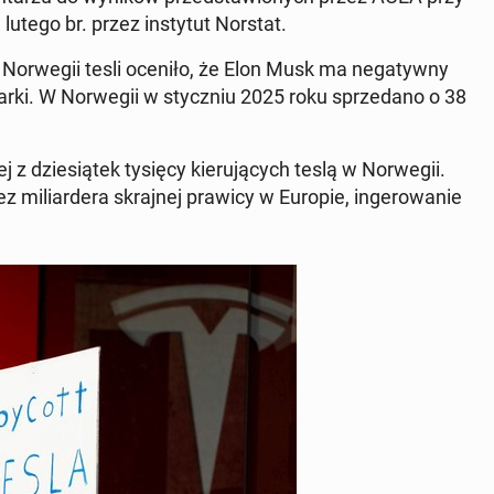
lutego br. przez in­sty­tut Norstat.
 w Nor­we­gii tesli oceniło, że Elon Musk ma ne­ga­tyw­ny
marki. W Nor­we­gii w stycz­niu 2025 roku sprze­da­no o 38
 z dzie­sią­tek tysięcy kie­ru­ją­cych teslą w Nor­we­gii.
 mi­liar­de­ra skraj­nej prawicy w Europie, in­ge­ro­wa­nie