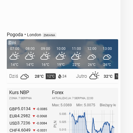
Pogoda
•
London
ZMIANA
Dziś
07:00
08:00
09:00
10:00
11:00
12:00
13:00
14:00
14°C
14°C
16°C
19°C
22°C
26°C
26°C
28°C
Dziś
Jutro
28°C
32°C
12°C
14°C
24
Kurs NBP
Forex
Z DNIA: 7 SIERPNIA
AKTUALIZACJA:
7 SIERPNIA, 22:00
5.0134
GBP
-0.0085
4.2982
EUR
-0.0068
3.7236
USD
-0.0084
4.6049
CHF
-0.0031