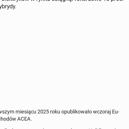
ybrydy.
­szym mie­sią­cu 2025 roku opu­bli­ko­wa­ło wczoraj Eu­
o­cho­dów ACEA.