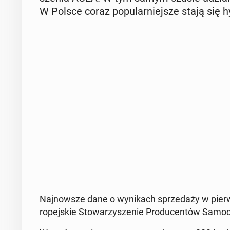
W Polsce coraz po­pu­lar­niej­sze stają się h
Naj­now­sze dane o wy­ni­kach sprze­da­ży w pierw
ro­pej­skie Sto­wa­rzy­sze­nie Pro­du­cen­tów Sa­m