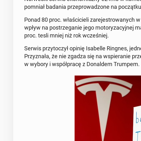
po­mniał badania prze­pro­wa­dzo­ne na po­cząt­ku 
Ponad 80 proc. wła­ści­cie­li za­re­je­stro­wa­nych
wpływ na po­strze­ga­nie jego mo­to­ry­za­cyj­nej 
proc. tesli mniej niż rok wcze­śniej.
Serwis przy­to­czył opinię Isa­bel­le Ringnes, jednej
Przy­zna­ła, że nie zgadza się na wspie­ra­nie przez
w wybory i współ­pra­cę z Do­nal­dem Trumpem.