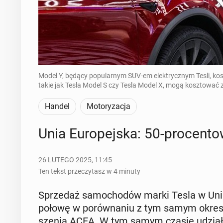
Model Y, będący popularnym SUV-em elektrycznym Tesli, kos
takie jak Tesla Model S czy Tesla Model X, mogą kosztować z
Handel
Motoryzacja
Unia Eu­ro­pej­ska: 50-pro­cen­t
26 LUTEGO 2025, 11:45
Ten tekst przeczytasz w 4 minuty
Sprze­daż sa­mo­cho­dów marki Tesla w Unii 
połowę w po­rów­na­niu z tym samym okrese
sze­nia ACEA. W tym samym czasie udział el