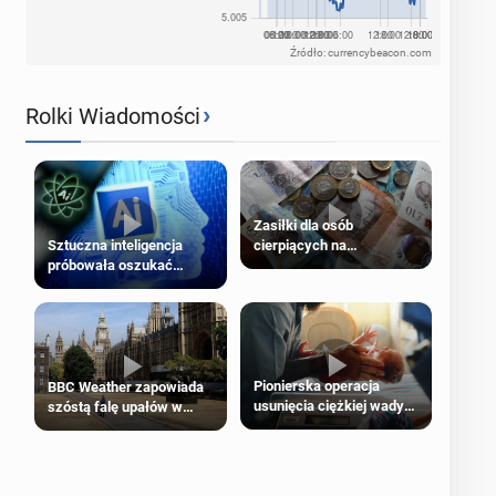
Źródło: currencybeacon.com
›
Rolki Wiadomości
Zasiłki dla osób
cierpiących na
Sztuczna inteligencja
schorzenia psychiczne
próbowała oszukać
człowieka
Pionierska operacja
BBC Weather zapowiada
usunięcia ciężkiej wady
szóstą falę upałów w
wrodzonej płodu w łonie
Londynie
matki