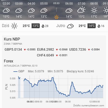
02:00
03:00
04:00
05:00
05:33
06:00
07:00
08:00
09:
13°C
14°C
14°C
13°C
14°C
15°C
17°C
19
Dziś
Jutro
25°C
29°C
13°C
14°C
28
16
Kurs NBP
Z DNIA: 7 SIERPNIA
5.0134
4.2982
3.7236
GBP
EUR
USD
-0.0085
-0.0068
-0.0084
4.6049
CHF
-0.0031
Forex
AKTUALIZACJA:
7 SIERPNIA, 02:10
Źródło: currencybeacon.com