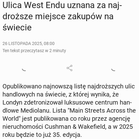
Ulica West Endu uznana za naj­
droż­sze miejsce zakupów na
świecie
26 LISTOPADA 2025, 08:00
Ten tekst przeczytasz w 2 minuty
Opu­bli­ko­wa­no naj­now­szą listę naj­droż­szych ulic
han­dlo­wych na świecie, z której wynika, że
Londyn zde­tro­ni­zo­wał luk­su­so­we centrum han­
dlo­we Me­dio­la­nu. Lista "Main Streets Across the
World" jest pu­bli­ko­wa­na co roku przez agencję
nie­ru­cho­mo­ści Cushman & Wa­ke­field, a w 2025
roku będzie to już 35. edycja.