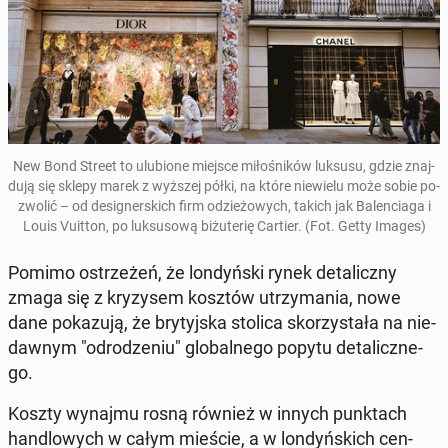
New Bond Street to ulu­bio­ne miejsce mi­ło­śni­ków luksusu, gdzie znaj­
du­ją się sklepy marek z wyższej półki, na które nie­wie­lu może sobie po­
zwo­lić – od de­si­gner­skich firm odzie­żo­wych, takich jak Ba­len­cia­ga i
Louis Vuitton, po luk­su­so­wą bi­żu­te­rię Cartier. (Fot. Getty Images)
Pomimo ostrze­żeń, że lon­dyń­ski rynek de­ta­licz­ny
zmaga się z kry­zy­sem kosztów utrzy­ma­nia, nowe
dane po­ka­zu­ją, że bry­tyj­ska stolica sko­rzy­sta­ła na nie­
daw­nym "od­ro­dze­niu" glo­bal­ne­go popytu de­ta­licz­ne­
go.
Koszty wynajmu rosną również w innych punk­tach
han­dlo­wych w całym mieście, a w lon­dyń­skich cen­