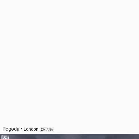
Pogoda
•
London
ZMIANA
Dziś