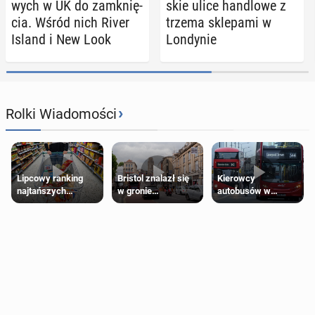
wych w UK do za­mknię­
skie ulice han­dlo­we z
cia. Wśród nich River
trzema skle­pa­mi w
Island i New Look
Lon­dy­nie
›
Rolki Wiadomości
Lipcowy ranking
Bristol znalazł się
Kierowcy
najtańszych
w gronie
autobusów w
supermarketów
najlepszych
Londynie
kierunków podróży
zapowiadają strajki
na świecie