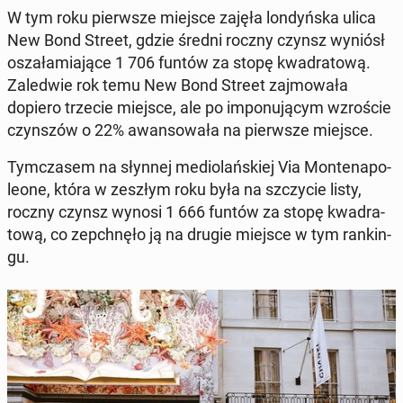
W tym roku pierw­sze miejsce zajęła lon­dyń­ska ulica
New Bond Street, gdzie średni roczny czynsz wyniósł
osza­ła­mia­ją­ce 1 706 funtów za stopę kwa­dra­to­wą.
Za­le­d­wie rok temu New Bond Street zaj­mo­wa­ła
dopiero trzecie miejsce, ale po im­po­nu­ją­cym wzro­ście
czyn­szów o 22% awan­so­wa­ła na pierw­sze miejsce.
Tym­cza­sem na słynnej me­dio­lań­skiej Via Mon­te­na­po­
le­one, która w zeszłym roku była na szczy­cie listy,
roczny czynsz wynosi 1 666 funtów za stopę kwa­dra­
to­wą, co ze­pchnę­ło ją na drugie miejsce w tym ran­kin­
gu.