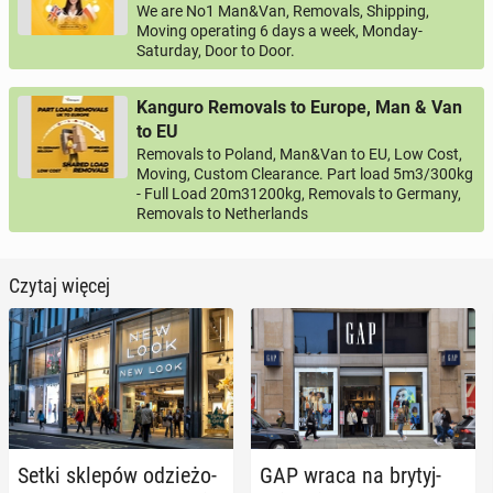
We are No1 Man&Van, Removals, Shipping,
Moving operating 6 days a week, Monday-
Saturday, Door to Door.
Kanguro Removals to Europe, Man & Van
to EU
Removals to Poland, Man&Van to EU, Low Cost,
Moving, Custom Clearance. Part load 5m3/300kg
- Full Load 20m31200kg, Removals to Germany,
Removals to Netherlands
Czytaj więcej
Setki sklepów odzie­żo­
GAP wraca na bry­tyj­