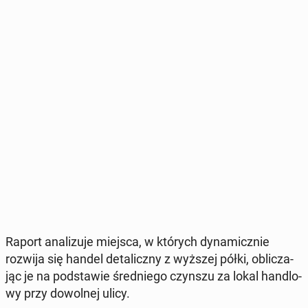
Raport ana­li­zu­je miejsca, w których dy­na­micz­nie
rozwija się handel de­ta­licz­ny z wyższej półki, ob­li­cza­
jąc je na pod­sta­wie śred­nie­go czynszu za lokal han­dlo­
wy przy do­wol­nej ulicy.