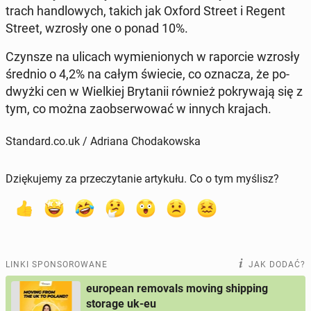
trach han­dlo­wych, takich jak Oxford Street i Regent
Street, wzrosły one o ponad 10%.
Czynsze na ulicach wy­mie­nio­nych w ra­por­cie wzrosły
średnio o 4,2% na całym świecie, co oznacza, że ​​po­
dwyż­ki cen w Wiel­kiej Bry­ta­nii również po­kry­wa­ją się z
tym, co można za­ob­ser­wo­wać w innych krajach.
Standard.co.uk / Adriana Chodakowska
Dziękujemy za przeczytanie artykułu. Co o tym myślisz?
LINKI SPONSOROWANE
JAK DODAĆ?
european removals moving shipping
storage uk-eu