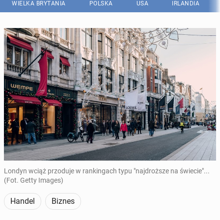
WIELKA BRYTANIA
POLSKA
USA
IRLANDIA
Londyn wciąż przoduje w rankingach typu "najdroższe na świecie"...
(Fot. Getty Images)
Handel
Biznes