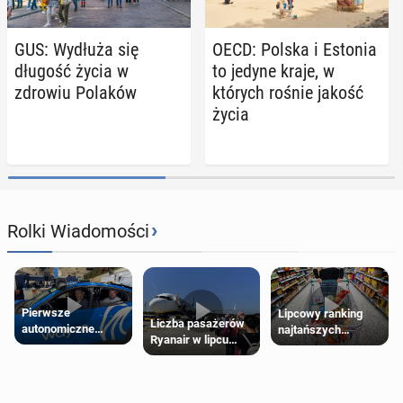
GUS: Wydłuża się
OECD: Polska i Estonia
długość życia w
to jedyne kraje, w
zdrowiu Polaków
których rośnie jakość
życia
›
Rolki Wiadomości
Pierwsze
Lipcowy ranking
Liczba pasażerów
autonomiczne
najtańszych
Ryanair w lipcu
Ubery pojawią się
supermarketów
pobiła rekord
w Londynie jeszcze
tego lata