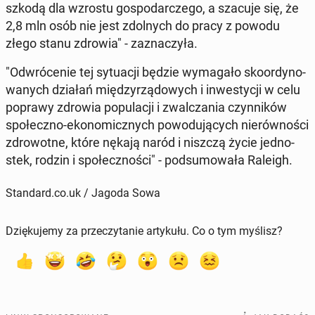
szko­dą dla wzrostu go­spo­dar­cze­go, a szacuje się, że
2,8 mln osób nie jest zdol­nych do pracy z powodu
złego stanu zdrowia" - za­zna­czy­ła.
"Od­wró­ce­nie tej sy­tu­acji będzie wy­ma­ga­ło sko­or­dy­no­
wa­nych działań mię­dzy­rzą­do­wych i in­we­sty­cji w celu
poprawy zdrowia po­pu­la­cji i zwal­cza­nia czyn­ni­ków
spo­łecz­no-eko­no­micz­nych po­wo­du­ją­cych nie­rów­no­ści
zdro­wot­ne, które nękają naród i niszczą życie jed­no­
stek, rodzin i spo­łecz­no­ści" - pod­su­mo­wa­ła Raleigh.
Standard.co.uk / Jagoda Sowa
Dziękujemy za przeczytanie artykułu. Co o tym myślisz?