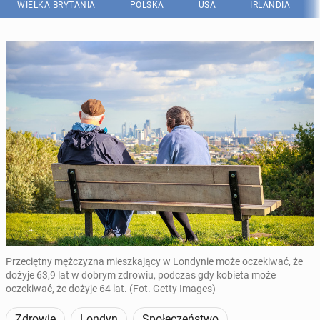
WIELKA BRYTANIA
POLSKA
USA
IRLANDIA
Przeciętny mężczyzna mieszkający w Londynie może oczekiwać, że
dożyje 63,9 lat w dobrym zdrowiu, podczas gdy kobieta może
oczekiwać, że dożyje 64 lat. (Fot. Getty Images)
Zdrowie
Londyn
Społeczeństwo