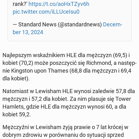
rank?'
https://t.co/aoHxT­Zyv6h
pic.twitter.com/iL­LU­ce­Isu0
— Stan­dard News (@stan­dard­news)
De­cem­
ber 13, 2024
Naj­lep­szym wskaź­ni­kiem HLE dla męż­czyzn (69,5) i
kobiet (70,2) może po­szczy­cić się Rich­mond, a na­stęp­
nie King­ston upon Thames (68,8 dla męż­czyzn i 69,4
dla kobiet).
Na­to­miast w Le­wi­sham HLE wynosi za­le­d­wie 57,8 dla
męż­czyzn i 57,2 dla kobiet. Za nim plasuje się Tower
Hamlets, gdzie HLE dla męż­czyzn wynosi 60, a dla
kobiet 59,2.
Męż­czyź­ni w Le­wi­sham żyją prawie o 7 lat krócej w
dobrym zdrowiu w po­rów­na­niu do sy­tu­acji sprzed