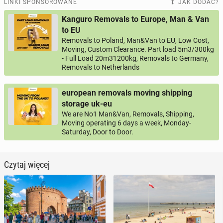
LINKI SPONSOROWANE
JAK DODAĆ?
Kanguro Removals to Europe, Man & Van
to EU
Removals to Poland, Man&Van to EU, Low Cost,
Moving, Custom Clearance. Part load 5m3/300kg
- Full Load 20m31200kg, Removals to Germany,
Removals to Netherlands
european removals moving shipping
storage uk-eu
We are No1 Man&Van, Removals, Shipping,
Moving operating 6 days a week, Monday-
Saturday, Door to Door.
Czytaj więcej