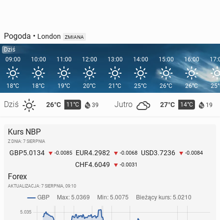
Pogoda
•
London
ZMIANA
Dziś
09:00
10:00
11:00
12:00
13:00
14:00
15:00
16:00
17:
18°C
18°C
19°C
20°C
21°C
25°C
26°C
26°C
25
Dziś
Jutro
26°C
27°C
11°C
14°C
39
19
Kurs NBP
Z DNIA: 7 SIERPNIA
5.0134
4.2982
3.7236
GBP
EUR
USD
-0.0085
-0.0068
-0.0084
4.6049
CHF
-0.0031
Forex
AKTUALIZACJA:
7 SIERPNIA, 09:10