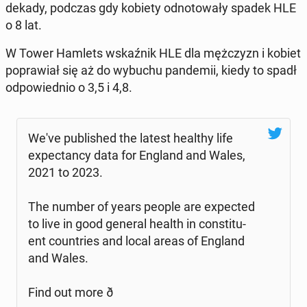
dekady, podczas gdy kobiety od­no­to­wa­ły spadek HLE
o 8 lat.
W Tower Hamlets wskaź­nik HLE dla męż­czyzn i kobiet
po­pra­wiał się aż do wybuchu pan­de­mii, kiedy to spadł
od­po­wied­nio o 3,5 i 4,8.
We've pu­bli­shed the latest healthy life
expec­tan­cy data for England and Wales,
2021 to 2023.
The number of years people are expec­ted
to live in good general health in con­sti­tu­
ent co­un­tries and local areas of England
and Wales.
Find out more ð