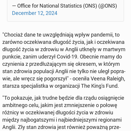
— Office for Na­tio­nal Sta­ti­stics (ONS) (@ONS)
De­cem­ber 12, 2024
"Chociaż dane te uwzględ­nia­ją wpływ pan­de­mii, to
zarówno ocze­ki­wa­na długość życia, jak i ocze­ki­wa­na
długość życia w zdrowiu w Anglii utknęły w martwym
punkcie, zanim uderzył Covid-19. Obecnie mamy do
czy­nie­nia z prze­dłu­ża­ją­cym się okresem, w którym
stan zdrowia po­pu­la­cji Anglii nie tylko nie uległ po­pra­
wie, ale wręcz się po­gor­szył" - oceniła Veena Raleigh,
starsza spe­cja­list­ka w or­ga­ni­za­cji The King's Fund.
"To po­ka­zu­je, jak trudne będzie dla rządu osią­gnię­cie
am­bit­ne­go celu, jakim jest zmniej­sze­nie o połowę
różnicy w ocze­ki­wa­nej dłu­go­ści życia w zdrowiu
między naj­bo­gat­szy­mi i naj­bied­niej­szy­mi re­gio­na­mi
Anglii. Zły stan zdrowia jest również poważną prze­