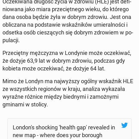
Ocze­ki­wa­na długość życia w zdrowiu (HLE) jest de­fi­
nio­wa­na jako miara prze­cięt­ne­go wieku, do którego
dana osoba będzie żyła w dobrym zdrowiu. Jest ona
ob­li­cza­na na pod­sta­wie wskaź­ni­ków umie­ral­no­ści i
odsetka osób cie­szą­cych się dobrym zdro­wiem w po­
pu­la­cji.
Prze­cięt­ny męż­czy­zna w Lon­dy­nie może ocze­ki­wać,
że dożyje 63,9 lat w dobrym zdrowiu, podczas gdy
kobieta może ocze­ki­wać, że dożyje 64 lat.
Mimo że Londyn ma naj­wyż­szy ogólny wskaź­nik HLE
ze wszyst­kich re­gio­nów w kraju, analiza wy­ka­za­ła
wyraźne różnice między bied­ny­mi i za­moż­ny­mi
gminami w stolicy.
Lon­do­n's shoc­king 'health gap' re­ve­aled in
new map - where does your borough