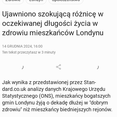
Ujaw­nio­no szo­ku­ją­cą różnicę w
ocze­ki­wa­nej dłu­go­ści życia w
zdrowiu miesz­kań­ców Londynu
14 GRUDNIA 2024, 16:00
Ten tekst przeczytasz w 3 minuty
Jak wynika z przed­sta­wio­nej przez Stan­
dard.co.uk analizy danych Kra­jo­we­go Urzędu
Sta­ty­stycz­ne­go (ONS), miesz­kań­cy bo­gat­szych
gmin Londynu żyją o dekadę dłużej w "dobrym
zdrowiu" niż miesz­kań­cy bied­niej­szych rejonów.