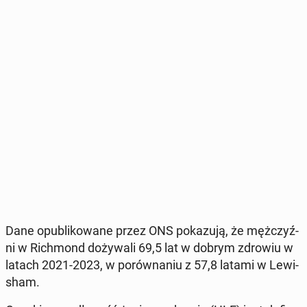
Dane opu­bli­ko­wa­ne przez ONS po­ka­zu­ją, że męż­czyź­
ni w Rich­mond do­ży­wa­li 69,5 lat w dobrym zdrowiu w
latach 2021-2023, w po­rów­na­niu z 57,8 latami w Le­wi­
sham.