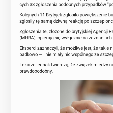
cych 33 zgło­sze­nia po­dob­nych przy­pad­ków "po­
Ko­lej­nych 11 Bry­ty­jek zgło­si­ło po­więk­sze­nie
zgło­si­ły tę samą dziwną reakcję po szcze­pion
Zgło­sze­nia te, złożone do bry­tyj­skiej Agencji R
(MHRA), opie­ra­ją się wy­łącz­nie na ze­zna­niach 
Eks­per­ci za­zna­czy­li, że możliwe jest, że takie n
pad­ko­wo — i nie miały nic wspól­ne­go ze szcze­
Lekarze jednak twier­dzą, że związek między nie­t
praw­do­po­dob­ny.