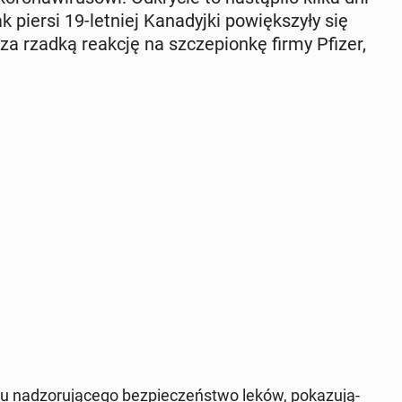
ak piersi 19-letniej Ka­na­dyj­ki po­więk­szy­ły się
ą za rzadką reakcję na szcze­pion­kę firmy Pfizer,
u nad­zo­ru­ją­ce­go bez­pie­czeń­stwo leków, po­ka­zu­ją­