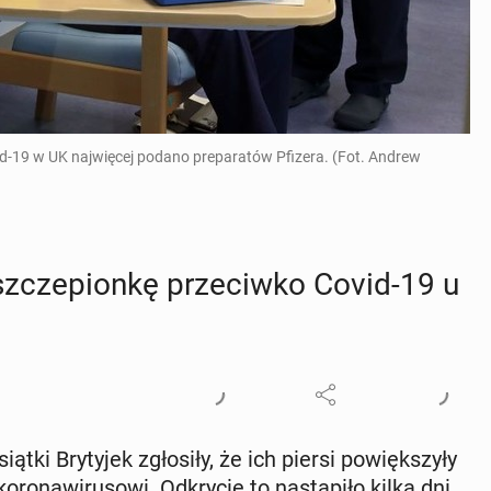
d-19 w UK najwięcej podano preparatów Pfizera. (Fot. Andrew
zcze­pion­kę prze­ciw­ko Covid-19 u
siąt­ki Bry­ty­jek zgło­si­ły, że ich piersi po­więk­szy­ły
ro­na­wi­ru­so­wi. Od­kry­cie to na­stą­pi­ło kilka dni