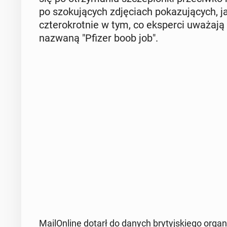
po szo­ku­ją­cych zdję­ciach po­ka­zu­ją­cych, j
czte­ro­krot­nie w tym, co eks­per­ci uważaj
nazwaną "Pfizer boob job".
Ma­ilOn­li­ne dotarł do danych bry­tyj­skie­go organ