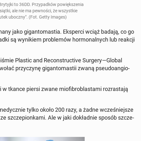
Bry­tyj­ki to 36DD. Przy­pad­ków po­więk­sze­nia
siąt­ki, ale nie ma pew­no­ści, że wszyst­kie
skutek uboczny". (Fot. Getty Images)
any jako gi­gan­to­ma­stia. Eks­per­ci wciąż badają, co go
ad­ki są wy­ni­kiem pro­ble­mów hor­mo­nal­nych lub reakcji
pi­śmie Plastic and Re­con­struc­ti­ve Surgery—Global
wołać przy­czy­nę gi­gan­to­ma­stii zwaną pseu­do­an­gio­
kance piersi zwane mio­fi­bro­bla­sta­mi roz­ra­sta­ją
 me­dycz­nie tylko około 200 razy, a żadne wcze­śniej­sze
 szcze­pion­ka­mi. Ale w jaki do­kład­nie sposób szcze­