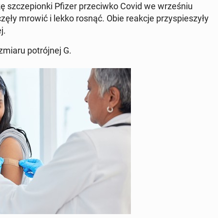
ę szcze­pion­ki Pfizer prze­ciw­ko Covid we wrze­śniu
 zaczęły mrowić i lekko rosnąć. Obie reakcje przy­spie­szy­ły
j.
zmia­ru po­trój­nej G.