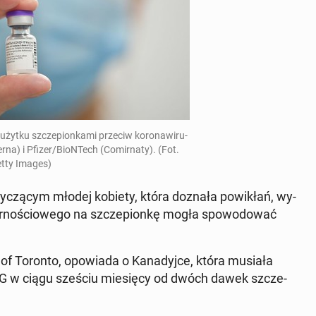
żytku szcze­pion­ka­mi przeciw ko­ro­na­wi­ru­
na) i Pfizer/BioN­Tech (Co­mir­na­ty). (Fot.
tty Images)
y­czą­cym młodej kobiety, która doznała po­wi­kłań, wy­
r­no­ścio­we­go na szcze­pion­kę mogła spo­wo­do­wać
y of Toronto, opo­wia­da o Ka­na­dyj­ce, która musiała
­ną G w ciągu sześciu mie­się­cy od dwóch dawek szcze­