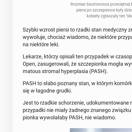
Rozmiar biu­sto­no­sza prze­cięt­nej 
piersi po szcze­pion­ce były dzie­
kobiety zgła­sza­ły ten "
Szybki wzrost piersi to rzadki stan me­dycz­ny zn
wy­wo­łu­je, chociaż wiadomo, że nie­któ­re przy­p
na nie­któ­re leki.
Lekarze, którzy opisali ten przy­pa­dek w cza­so­
Open, za­su­ge­ro­wa­li, że szcze­pion­ka mogła wy
ma­to­us stromal hy­per­pla­sia (PASH).
PASH to słabo poznany stan, w którym komórki w t
się w łagodne grudki.
Jest to rzadkie scho­rze­nie, udo­ku­men­to­wa­ne
przy­pad­ki nie miały żadnego znanego związku ze
pion­ka wy­wo­ła­ła­by PASH, nie wiadomo.