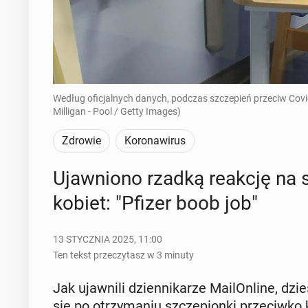
Według oficjalnych danych, podczas szczepień przeciw Covi
Milligan - Pool / Getty Images)
Zdrowie
Koronawirus
Ujaw­nio­no rzadką reakcję na s
kobiet: "Pfizer boob job"
13 STYCZNIA 2025, 11:00
Ten tekst przeczytasz w 3 minuty
Jak ujaw­ni­li dzien­ni­ka­rze Ma­ilOn­li­ne, dzie­
się po otrzy­ma­niu szcze­pion­ki prze­ciw­ko ko­