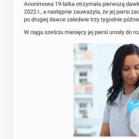
Ano­ni­mo­wa 19-latka otrzy­ma­ła pierw­szą dawk
2022 r., a na­stęp­nie za­uwa­ży­ła, że ​​jej piersi
po drugiej dawce za­le­d­wie trzy ty­go­dnie późnie
W ciągu sześciu mie­się­cy jej piersi urosły do ​​ro­