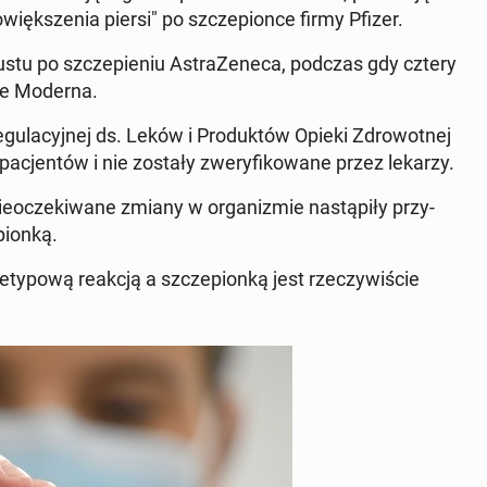
więk­sze­nia piersi" po szcze­pion­ce firmy Pfizer.
 biustu po szcze­pie­niu Astra­Ze­ne­ca, podczas gdy cztery
­ce Moderna.
e­gu­la­cyj­nej ds. Leków i Pro­duk­tów Opieki Zdro­wot­nej
pa­cjen­tów i nie zostały zwe­ry­fi­ko­wa­ne przez lekarzy.
ie­ocze­ki­wa­ne zmiany w or­ga­ni­zmie na­stą­pi­ły przy­
pion­ką.
y­po­wą reakcją a szcze­pion­ką jest rze­czy­wi­ście