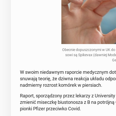
Obecnie do­pusz­czo­ny­mi w UK do u
so­wi są Spi­ke­vax (dawniej Moder
Ge
W swoim nie­daw­nym ra­por­cie me­dycz­nym do­t
snu­wa­ją teorię, że dziwna reakcja układu od­po
nad­mier­ny rozrost komórek w pier­siach.
Raport, spo­rzą­dzo­ny przez lekarzy z Uni­ver­si­t
zmienić mi­secz­kę biu­sto­no­sza z B na po­trój
pion­ki Pfizer prze­ciw­ko Covid.