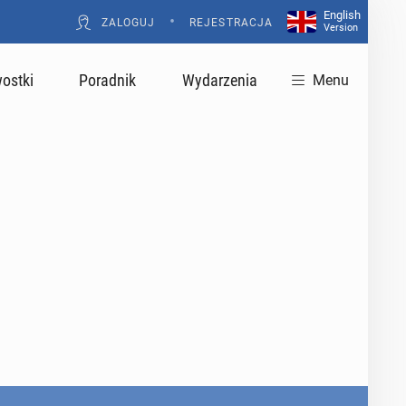
English
•
ZALOGUJ
REJESTRACJA
Version
ostki
Poradnik
Wydarzenia
Menu