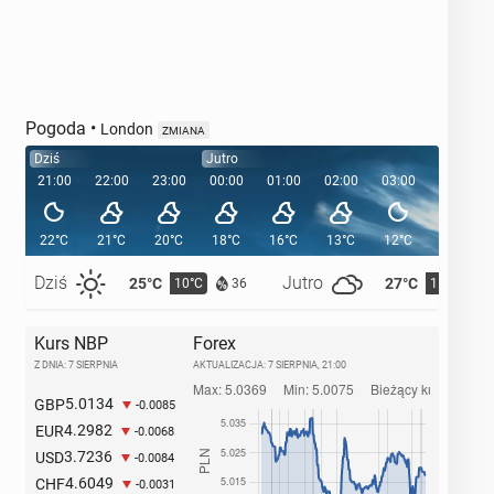
Pogoda
•
London
ZMIANA
Dziś
Jutro
21:00
22:00
23:00
00:00
01:00
02:00
03:00
04:00
22°C
21°C
20°C
18°C
16°C
13°C
12°C
12°C
Dziś
Jutro
25°C
27°C
10°C
11°C
36
Kurs NBP
Forex
Z DNIA: 7 SIERPNIA
AKTUALIZACJA:
7 SIERPNIA, 21:00
5.0134
GBP
-0.0085
4.2982
EUR
-0.0068
3.7236
USD
-0.0084
4.6049
CHF
-0.0031