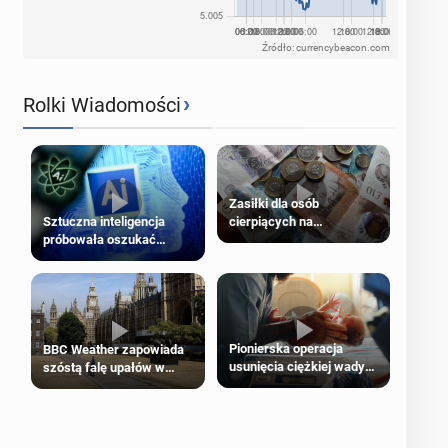
Źródło: currencybeacon.com
›
Rolki Wiadomości
Zasiłki dla osób
cierpiących na
Sztuczna inteligencja
schorzenia psychiczne
próbowała oszukać
człowieka
Pionierska operacja
BBC Weather zapowiada
usunięcia ciężkiej wady
szóstą falę upałów w
wrodzonej płodu w łonie
Londynie
matki