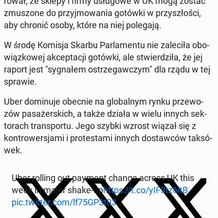
ro­wał, że sklepy i firmy usłu­go­we w UK mogą zostać
zmu­szo­ne do przyj­mo­wa­nia gotówki w przy­szło­ści,
aby chronić osoby, które na niej po­le­ga­ją.
W środę Komisja Skarbu Par­la­men­tu nie za­le­ci­ła obo­
wiąz­ko­wej ak­cep­ta­cji gotówki, ale stwier­dzi­ła, że ​​jej
raport jest "sy­gna­łem ostrze­gaw­czym" dla rządu w tej
sprawie.
Uber do­mi­nu­je obecnie na glo­bal­nym rynku prze­wo­
zów pa­sa­żer­skich, a także działa w wielu innych sek­
to­rach trans­por­tu. Jego szybki wzrost wiązał się z
kon­tro­wer­sja­mi i pro­te­sta­mi innych do­staw­ców tak­só­
wek.
Uber rolling out payment change across UK this
week in major shake-up
https://t.co/yIF3tz6itB
pic.twitter.com/lf75GP3t03