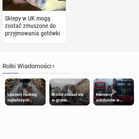
Sklepy w UK mogą
zostać zmu­szo­ne do
przyj­mo­wa­nia gotówki
›
Rolki Wiadomości
Lipcowy ranking
Bristol znalazł się
Kierowcy
najtańszych
w gronie
autobusów w
supermarketów
najlepszych
Londynie
kierunków podróży
zapowiadają strajki
na świecie