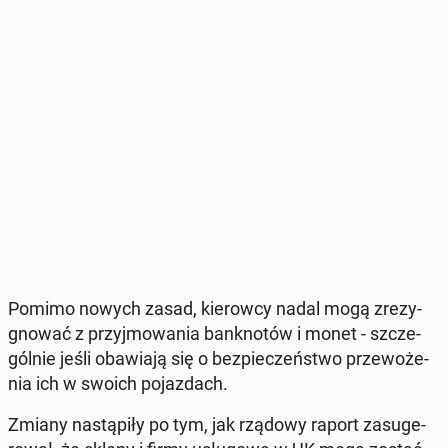
Pomimo nowych zasad, kie­row­cy nadal mogą zre­zy­
gno­wać z przyj­mo­wa­nia bank­no­tów i monet - szcze­
gól­nie jeśli oba­wia­ją się o bez­pie­czeń­stwo prze­wo­że­
nia ich w swoich po­jaz­dach.
Zmiany na­stą­pi­ły po tym, jak rządowy raport za­su­ge­