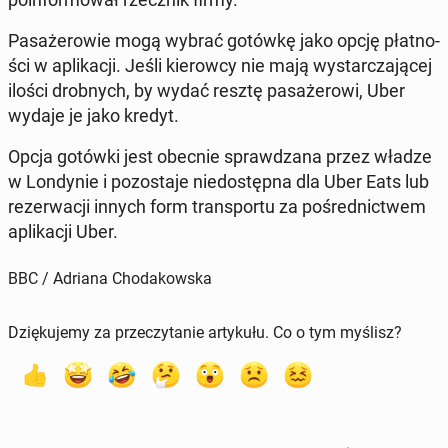
Pa­sa­że­ro­wie mogą wybrać gotówkę jako opcję płat­no­
ści w apli­ka­cji. Jeśli kie­row­cy nie mają wy­star­cza­ją­cej
ilości drob­nych, by wydać resztę pa­sa­że­ro­wi, Uber
wydaje je jako kredyt.
Opcja gotówki jest obecnie spraw­dza­na przez władze
w Lon­dy­nie i po­zo­sta­je nie­do­stęp­na dla Uber Eats lub
re­zer­wa­cji innych form trans­por­tu za po­śred­nic­twem
apli­ka­cji Uber.
BBC / Adriana Chodakowska
Dziękujemy za przeczytanie artykułu. Co o tym myślisz?