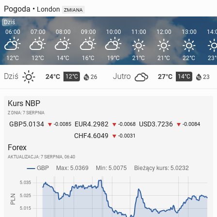
Pogoda
•
London
ZMIANA
Dziś
06:00
07:00
08:00
09:00
10:00
11:00
12:00
13:00
14:
12°C
12°C
14°C
16°C
19°C
21°C
21°C
22°C
23
Dziś
Jutro
24°C
27°C
12°C
14°C
26
23
Kurs NBP
Z DNIA: 7 SIERPNIA
5.0134
4.2982
3.7236
GBP
EUR
USD
-0.0085
-0.0068
-0.0084
4.6049
CHF
-0.0031
Forex
AKTUALIZACJA:
7 SIERPNIA, 06:40