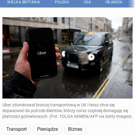
WIELKA BRYTANIA
POLSKA
USA
IRLANDIA
Uber zdominował branżę transportową w UK i teraz chce się
dopasować do potrzeb klientów, którzy coraz częściej domagają się
płatności gotówkowych. (Fot. TOLGA AKMEN/AFP via Getty Images)
Transport
Pieniądze
Biznes