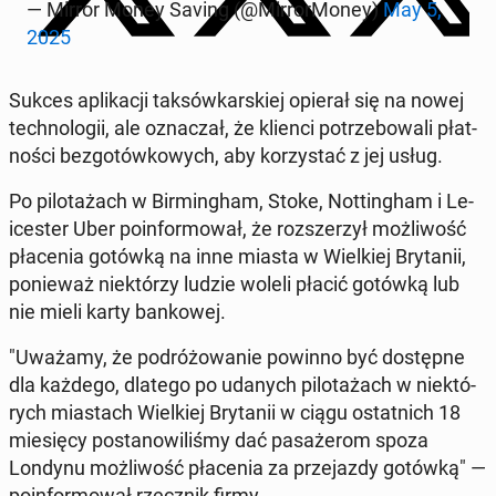
— Mirror Money Saving (@Mir­ror­Mo­ney)
May 5,
2025
Sukces apli­ka­cji tak­sów­kar­skiej opierał się na nowej
tech­no­lo­gii, ale ozna­czał, że klienci po­trze­bo­wa­li płat­
no­ści bez­go­tów­ko­wych, aby ko­rzy­stać z jej usług.
Po pi­lo­ta­żach w Bir­ming­ham, Stoke, Not­tin­gham i Le­
ice­ster Uber po­in­for­mo­wał, że roz­sze­rzył moż­li­wość
pła­ce­nia gotówką na inne miasta w Wiel­kiej Bry­ta­nii,
po­nie­waż nie­któ­rzy ludzie woleli płacić gotówką lub
nie mieli karty ban­ko­wej.
"Uważamy, że po­dró­żo­wa­nie powinno być do­stęp­ne
dla każdego, dlatego po udanych pi­lo­ta­żach w nie­któ­
rych mia­stach Wiel­kiej Bry­ta­nii w ciągu ostat­nich 18
mie­się­cy po­sta­no­wi­li­śmy dać pa­sa­że­rom spoza
Londynu moż­li­wość pła­ce­nia za prze­jaz­dy gotówką" —
po­in­for­mo­wał rzecz­nik firmy.