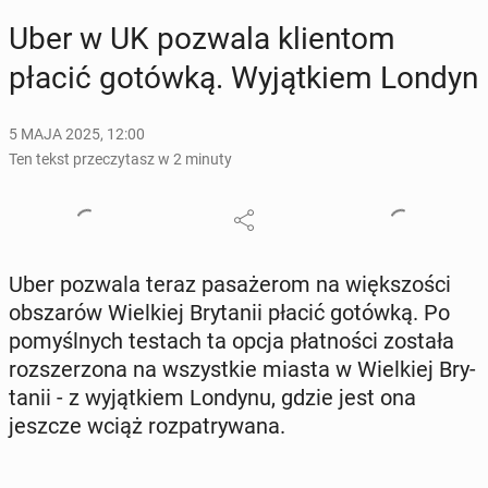
Uber w UK pozwala klien­tom
płacić gotówką. Wy­jąt­kiem Londyn
5 MAJA 2025, 12:00
Ten tekst przeczytasz w 2 minuty
Uber pozwala teraz pa­sa­że­rom na więk­szo­ści
ob­sza­rów Wiel­kiej Bry­ta­nii płacić gotówką. Po
po­myśl­nych testach ta opcja płat­no­ści została
roz­sze­rzo­na na wszyst­kie miasta w Wiel­kiej Bry­
ta­nii - z wy­jąt­kiem Londynu, gdzie jest ona
jeszcze wciąż roz­pa­try­wa­na.