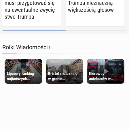
musi przy­go­to­wać się
Trumpa nie­znacz­ną
na ewen­tu­al­ne zwy­cię­
więk­szo­ścią głosów
stwo Trumpa
›
Rolki Wiadomości
Lipcowy ranking
Bristol znalazł się
Kierowcy
najtańszych
w gronie
autobusów w
supermarketów
najlepszych
Londynie
kierunków podróży
zapowiadają strajki
na świecie