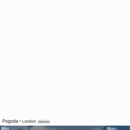
Pogoda
•
London
ZMIANA
Dziś
Jutro