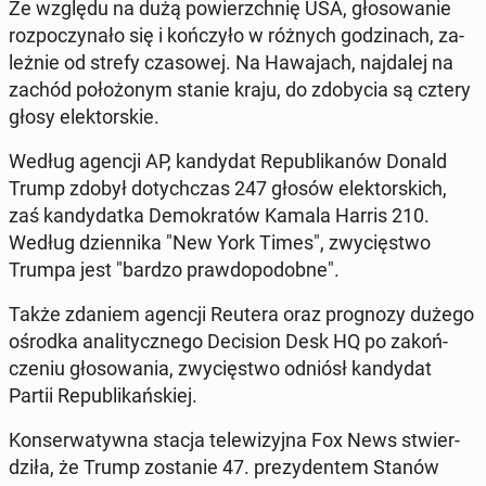
Ze względu na dużą po­wierzch­nię USA, gło­so­wa­nie
roz­po­czy­na­ło się i koń­czy­ło w różnych go­dzi­nach, za­
leż­nie od strefy cza­so­wej. Na Ha­wa­jach, naj­da­lej na
zachód po­ło­żo­nym stanie kraju, do zdo­by­cia są cztery
głosy elek­tor­skie.
Według agencji AP, kan­dy­dat Re­pu­bli­ka­nów Donald
Trump zdobył do­tych­czas 247 głosów elek­tor­skich,
zaś kan­dy­dat­ka De­mo­kra­tów Kamala Harris 210.
Według dzien­ni­ka "New York Times", zwy­cię­stwo
Trumpa jest "bardzo praw­do­po­dob­ne".
Także zdaniem agencji Reutera oraz pro­gno­zy dużego
ośrodka ana­li­tycz­ne­go De­ci­sion Desk HQ po za­koń­
cze­niu gło­so­wa­nia, zwy­cię­stwo odniósł kan­dy­dat
Partii Re­pu­bli­kań­skiej.
Kon­ser­wa­tyw­na stacja te­le­wi­zyj­na Fox News stwier­
dzi­ła, że Trump zo­sta­nie 47. pre­zy­den­tem Stanów