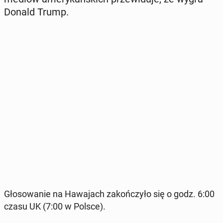
Donald Trump.
Gło­so­wa­nie na Ha­wa­jach za­koń­czy­ło się o godz. 6:00
czasu UK (7:00 w Polsce).