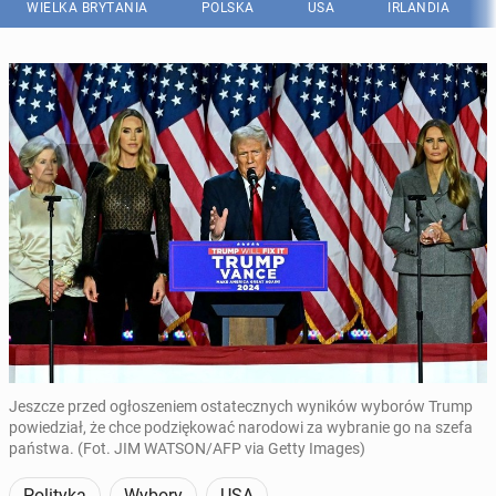
WIELKA BRYTANIA
POLSKA
USA
IRLANDIA
Jeszcze przed ogłoszeniem ostatecznych wyników wyborów Trump
powiedział, że chce podziękować narodowi za wybranie go na szefa
państwa. (Fot. JIM WATSON/AFP via Getty Images)
Polityka
Wybory
USA