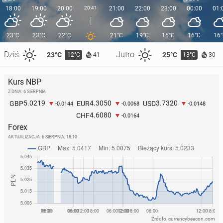
18:00
19:00
20:00
20:41
21:00
22:00
23:00
00:00
01:
23°C
23°C
22°C
21°C
19°C
16°C
16°C
16
Dziś
Jutro
23°C
25°C
12°C
13°C
41
30
Kurs NBP
Z DNIA: 6 SIERPNIA
5.0219
4.3050
3.7320
GBP
EUR
USD
-0.0144
-0.0068
-0.0148
4.6080
CHF
-0.0164
Forex
AKTUALIZACJA:
6 SIERPNIA, 18:10
Źródło: currencybeacon.com