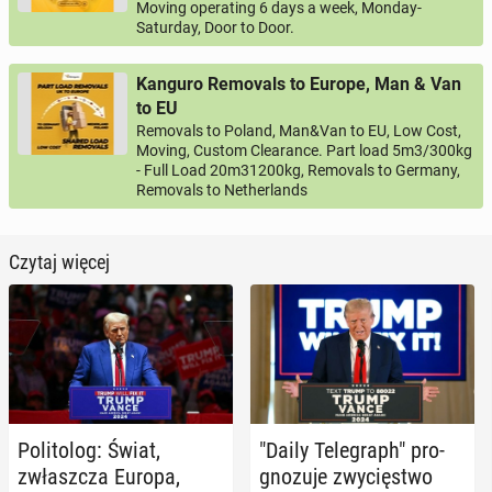
Moving operating 6 days a week, Monday-
Saturday, Door to Door.
Kanguro Removals to Europe, Man & Van
to EU
Removals to Poland, Man&Van to EU, Low Cost,
Moving, Custom Clearance. Part load 5m3/300kg
- Full Load 20m31200kg, Removals to Germany,
Removals to Netherlands
Czytaj więcej
Po­li­to­log: Świat,
"Daily Te­le­graph" pro­
zwłasz­cza Europa,
gno­zu­je zwy­cię­stwo