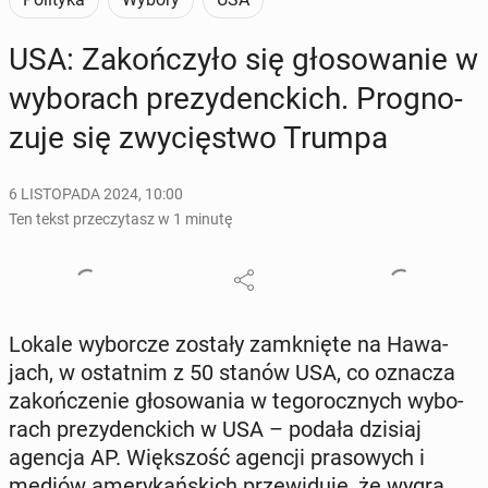
USA: Za­koń­czy­ło się gło­so­wa­nie w
wy­bo­rach pre­zy­denc­kich. Pro­gno­
zu­je się zwy­cię­stwo Trumpa
6 LISTOPADA 2024, 10:00
Ten tekst przeczytasz w 1 minutę
Lokale wy­bor­cze zostały za­mknię­te na Ha­wa­
jach, w ostat­nim z 50 stanów USA, co oznacza
za­koń­cze­nie gło­so­wa­nia w te­go­rocz­nych wy­bo­
rach pre­zy­denc­kich w USA – podała dzisiaj
agencja AP. Więk­szość agencji pra­so­wych i
mediów ame­ry­kań­skich prze­wi­du­je, że wygra