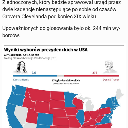
Zjed­no­czo­nych, który będzie spra­wo­wał urząd przez
dwie ka­den­cje nie­na­stę­pu­ją­ce po sobie od czasów
Grovera Cle­ve­lan­da pod koniec XIX wieku.
Upo­waż­nio­nych do gło­so­wa­nia było ok. 244 mln wy­
bor­ców.