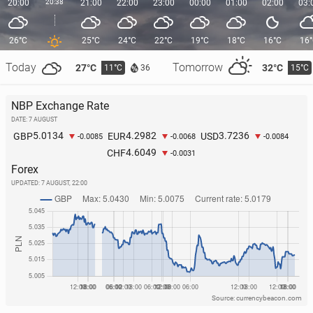
20:00
20:38
21:00
22:00
23:00
00:00
01:00
02:00
03:
26°C
25°C
24°C
22°C
19°C
18°C
16°C
16
Today
Tomorrow
27°C
32°C
11°C
15°C
36
NBP Exchange Rate
DATE: 7 AUGUST
5.0134
4.2982
3.7236
GBP
EUR
USD
-0.0085
-0.0068
-0.0084
4.6049
CHF
-0.0031
Forex
UPDATED:
7 AUGUST, 22:00
Source: currencybeacon.com