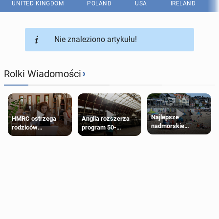
UNITED KINGDOM
POLAND
USA
IRELAND
Nie znaleziono artykułu!
›
Rolki Wiadomości
Najlepsze
HMRC ostrzega
Anglia rozszerza
nadmorskie
rodziców
program 50-
miasteczko blisko
pobierających Child
procentowych
Londynu
Benefit. Mogą być
zniżek kolejowych
zobowiązani do
na 18-latków
zwrotu zasiłku