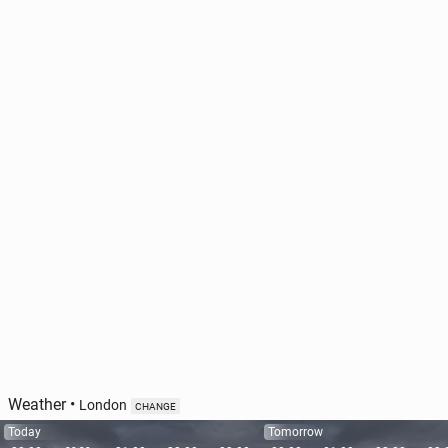
Weather
•
London
CHANGE
Today
Tomorrow