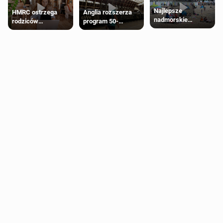
Najlepsze
HMRC ostrzega
Anglia rozszerza
nadmorskie
rodziców
program 50-
miasteczko blisko
pobierających Child
procentowych
Londynu
Benefit. Mogą być
zniżek kolejowych
zobowiązani do
na 18-latków
zwrotu zasiłku