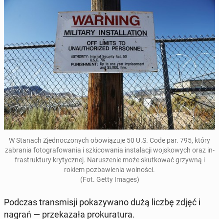
W Stanach Zjed­no­czo­nych obo­wią­zu­je 50 U.S. Code par. 795, który
za­bra­nia fo­to­gra­fo­wa­nia i szki­co­wa­nia in­sta­la­cji woj­sko­wych oraz in­
fra­struk­tu­ry kry­tycz­nej. Na­ru­sze­nie może skut­ko­wać grzywną i
rokiem po­zba­wie­nia wol­no­ści.
(Fot. Getty Images)
Podczas trans­mi­sji po­ka­zy­wa­no dużą liczbę zdjęć i
nagrań — prze­ka­za­ła pro­ku­ra­tu­ra.