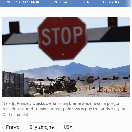
WIELKA BRYTANIA
POLSKA
USA
IRLANDIA
Na zdj.: Pojazdy wojskowe patrolują bramę wjazdową na poligon
Nevada Test and Training Range, położony w pobliżu Strefy 51. (Fot.
Getty Images)
Prawo
Siły zbrojne
USA