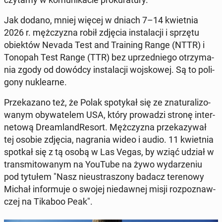
Jak dodano, mniej więcej w dniach 7–14 kwiet­nia
2026 r. męż­czy­zna robił zdjęcia in­sta­la­cji i sprzętu
obiek­tów Nevada Test and Tra­ining Range (NTTR) i
Tonopah Test Range (TTR) bez uprzed­nie­go otrzy­ma­
nia zgody od dowódcy in­sta­la­cji woj­sko­wej. Są to po­li­
go­ny nu­kle­ar­ne.
Prze­ka­za­no też, że Polak spo­ty­kał się ze zna­tu­ra­li­zo­
wa­nym oby­wa­te­lem USA, który pro­wa­dzi stronę in­ter­
ne­to­wą Dre­am­lan­dRe­sort. Męż­czy­zna prze­ka­zy­wał
tej osobie zdjęcia, na­gra­nia wideo i audio. 11 kwiet­nia
spotkał się z tą osobą w Las Vegas, by wziąć udział w
trans­mi­to­wa­nym na YouTube na żywo wy­da­rze­niu
pod tytułem "Nasz nie­ustra­szo­ny badacz te­re­no­wy
Michał in­for­mu­je o swojej nie­daw­nej misji roz­po­znaw­
czej na Tikaboo Peak".