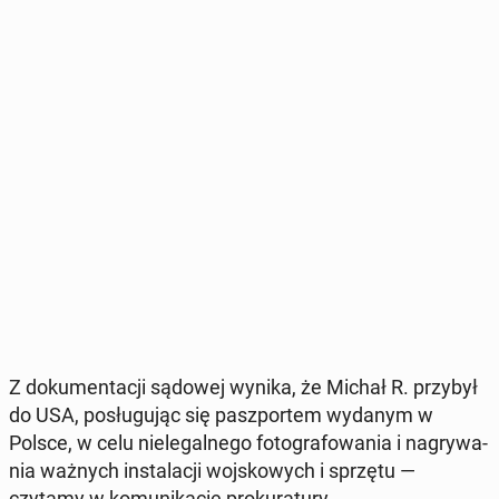
Z do­ku­men­ta­cji sądowej wynika, że Michał R. przybył
do USA, po­słu­gu­jąc się pasz­por­tem wydanym w
Polsce, w celu nie­le­gal­ne­go fo­to­gra­fo­wa­nia i na­gry­wa­
nia ważnych in­sta­la­cji woj­sko­wych i sprzętu —
czytamy w ko­mu­ni­ka­cie pro­ku­ra­tu­ry.