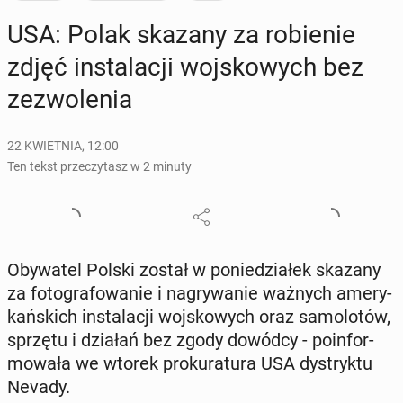
USA: Polak skazany za ro­bie­nie
zdjęć in­sta­la­cji woj­sko­wych bez
ze­zwo­le­nia
22 KWIETNIA, 12:00
Ten tekst przeczytasz w 2 minuty
Oby­wa­tel Polski został w po­nie­dzia­łek skazany
za fo­to­gra­fo­wa­nie i na­gry­wa­nie ważnych ame­ry­
kań­skich in­sta­la­cji woj­sko­wych oraz sa­mo­lo­tów,
sprzętu i działań bez zgody dowódcy - po­in­for­
mo­wa­ła we wtorek pro­ku­ra­tu­ra USA dys­tryk­tu
Nevady.