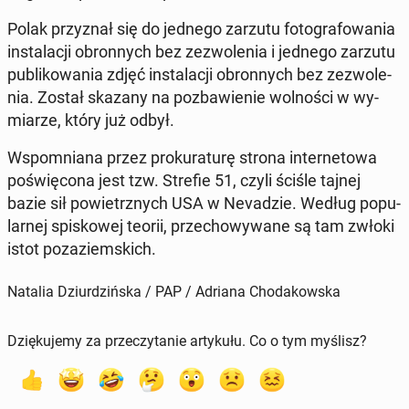
Polak przy­znał się do jednego zarzutu fo­to­gra­fo­wa­nia
in­sta­la­cji obron­nych bez ze­zwo­le­nia i jednego zarzutu
pu­bli­ko­wa­nia zdjęć in­sta­la­cji obron­nych bez ze­zwo­le­
nia. Został skazany na po­zba­wie­nie wol­no­ści w wy­
mia­rze, który już odbył.
Wspo­mnia­na przez pro­ku­ra­tu­rę strona in­ter­ne­to­wa
po­świę­co­na jest tzw. Strefie 51, czyli ściśle tajnej
bazie sił po­wietrz­nych USA w Ne­va­dzie. Według po­pu­
lar­nej spi­sko­wej teorii, prze­cho­wy­wa­ne są tam zwłoki
istot po­za­ziem­skich.
Natalia Dziurdzińska / PAP / Adriana Chodakowska
Dziękujemy za przeczytanie artykułu. Co o tym myślisz?