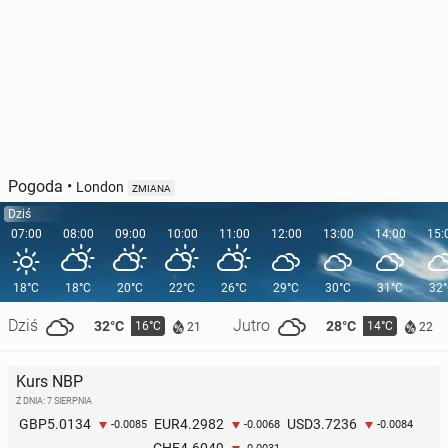
Pogoda
•
London
ZMIANA
Dziś
07:00
08:00
09:00
10:00
11:00
12:00
13:00
14:00
15:
18°C
18°C
20°C
22°C
26°C
29°C
30°C
31°C
32
Dziś
Jutro
32°C
28°C
16°C
14°C
21
22
Kurs NBP
Z DNIA: 7 SIERPNIA
5.0134
4.2982
3.7236
GBP
EUR
USD
-0.0085
-0.0068
-0.0084
4.6049