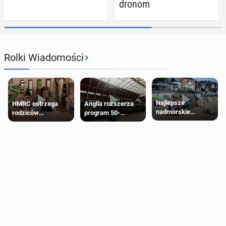
dronom
›
Rolki Wiadomości
Najlepsze
HMRC ostrzega
Anglia rozszerza
nadmorskie
rodziców
program 50-
miasteczko blisko
pobierających Child
procentowych
Londynu
Benefit. Mogą być
zniżek kolejowych
zobowiązani do
na 18-latków
zwrotu zasiłku