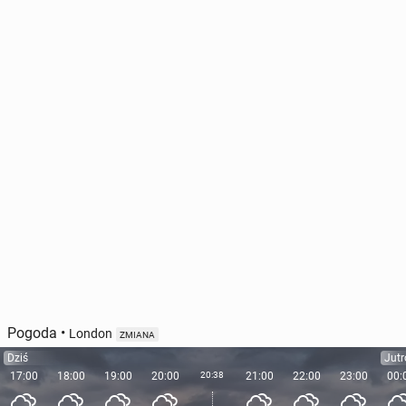
Pogoda
•
London
ZMIANA
Dziś
Jutr
17:00
18:00
19:00
20:00
20:38
21:00
22:00
23:00
00: