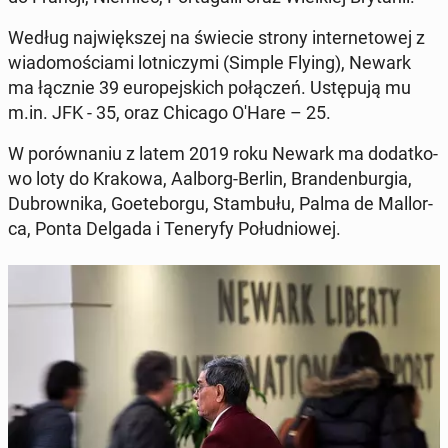
Według naj­więk­szej na świecie strony in­ter­ne­to­wej z
wia­do­mo­ścia­mi lot­ni­czy­mi (Simple Flying), Newark
ma łącznie 39 eu­ro­pej­skich po­łą­czeń. Ustę­pu­ją mu
m.in. JFK - 35, oraz Chicago O'Hare – 25.
W po­rów­na­niu z latem 2019 roku Newark ma do­dat­ko­
wo loty do Krakowa, Aalborg-Berlin, Bran­den­bur­gia,
Du­brow­ni­ka, Go­ete­bor­gu, Stam­bu­łu, Palma de Mal­lor­
ca, Ponta Delgada i Te­ne­ry­fy Po­łu­dnio­wej.