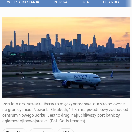
WIELKA BRYTANIA
POLSKA
USA
IRLANDIA
Port lotniczy Newark-Liberty to międzynarodowe lotnisko położone
na granicy miast Newark i Elizabeth, 15 km na południowy zachód od
centrum Nowego Jorku. Jest to drugi najruchliwszy port lotniczy
aglomeracji nowojorskiej. (Fot. Getty Images)