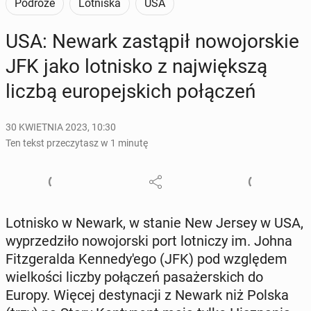
Podróże
Lotniska
USA
USA: Newark za­stą­pił no­wo­jor­skie
JFK jako lot­ni­sko z naj­więk­szą
liczbą eu­ro­pej­skich po­łą­czeń
30 KWIETNIA 2023, 10:30
Ten tekst przeczytasz w 1 minutę
Lot­ni­sko w Newark, w stanie New Jersey w USA,
wy­prze­dzi­ło no­wo­jor­ski port lot­ni­czy im. Johna
Fit­zge­ral­da Ken­ne­dy­'e­go (JFK) pod wzglę­dem
wiel­ko­ści liczby po­łą­czeń pa­sa­żer­skich do
Europy. Więcej de­sty­na­cji z Newark niż Polska