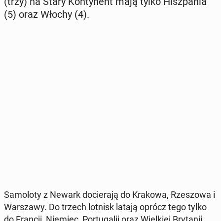
(trzy) na Stary Kon­ty­nent mają tylko Hisz­pa­nia
(5) oraz Włochy (4).
Sa­mo­lo­ty z Newark do­cie­ra­ją do Krakowa, Rze­szo­wa i
War­sza­wy. Do trzech lotnisk latają oprócz tego tylko
do Francji, Niemiec, Por­tu­ga­lii oraz Wiel­kiej Bry­ta­nii.