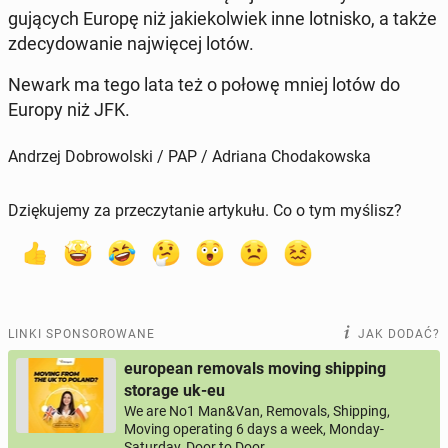
gu­ją­cych Europę niż ja­kie­kol­wiek inne lot­ni­sko, a także
zde­cy­do­wa­nie naj­wię­cej lotów.
Newark ma tego lata też o połowę mniej lotów do
Europy niż JFK.
Andrzej Dobrowolski / PAP / Adriana Chodakowska
Dziękujemy za przeczytanie artykułu. Co o tym myślisz?
LINKI SPONSOROWANE
JAK DODAĆ?
european removals moving shipping
storage uk-eu
We are No1 Man&Van, Removals, Shipping,
Moving operating 6 days a week, Monday-
Saturday, Door to Door.