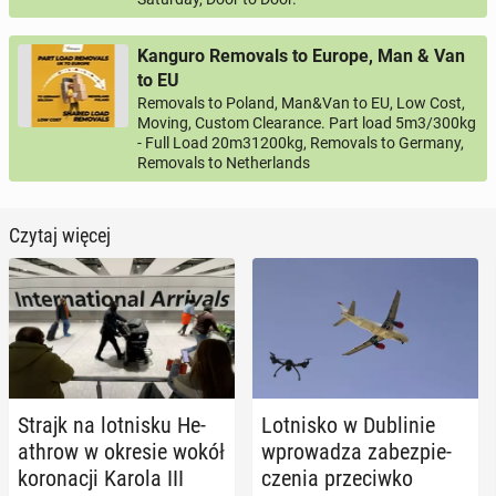
Kanguro Removals to Europe, Man & Van
to EU
Removals to Poland, Man&Van to EU, Low Cost,
Moving, Custom Clearance. Part load 5m3/300kg
- Full Load 20m31200kg, Removals to Germany,
Removals to Netherlands
Czytaj więcej
Strajk na lot­ni­sku He­
Lot­ni­sko w Du­bli­nie
ath­row w okresie wokół
wpro­wa­dza za­bez­pie­
ko­ro­na­cji Karola III
cze­nia prze­ciw­ko