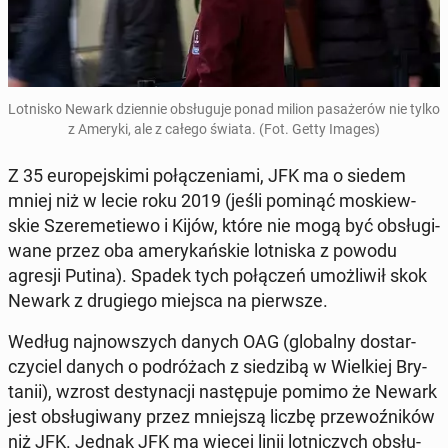
Lot­ni­sko Newark dzien­nie ob­słu­gu­je ponad milion pa­sa­że­rów nie tylko
z Ameryki, ale z całego świata. (Fot. Getty Images)
Z 35 eu­ro­pej­ski­mi po­łą­cze­nia­mi, JFK ma o siedem
mniej niż w lecie roku 2019 (jeśli pominąć mo­skiew­
skie Sze­re­me­tie­wo i Kijów, które nie mogą być ob­słu­gi­
wa­ne przez oba ame­ry­kań­skie lot­ni­ska z powodu
agresji Putina). Spadek tych po­łą­czeń umoż­li­wił skok
Newark z dru­gie­go miejsca na pierw­sze.
Według naj­now­szych danych OAG (glo­bal­ny do­star­
czy­ciel danych o po­dró­żach z sie­dzi­bą w Wiel­kiej Bry­
ta­nii), wzrost de­sty­na­cji na­stę­pu­je pomimo że Newark
jest ob­słu­gi­wa­ny przez mniej­szą liczbę prze­woź­ni­ków
niż JFK. Jednak JFK ma więcej linii lot­ni­czych ob­słu­