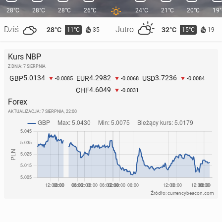
28°C
28°C
28°C
26°C
24°C
21°C
20°C
19
Dziś
Jutro
28°C
32°C
11°C
15°C
35
19
Kurs NBP
Z DNIA: 7 SIERPNIA
5.0134
4.2982
3.7236
GBP
EUR
USD
-0.0085
-0.0068
-0.0084
4.6049
CHF
-0.0031
Forex
AKTUALIZACJA:
7 SIERPNIA, 22:00
Źródło: currencybeacon.com