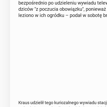
bez­po­śred­nio po udzie­le­niu wywiadu te­le­
dzi­ców "z po­czu­cia obo­wiąz­ku", po­nie­wa
le­zio­no w ich ogródku – podał w sobotę bry­t
Kraus udzie­lił tego ku­rio­zal­ne­go wywiadu stacj