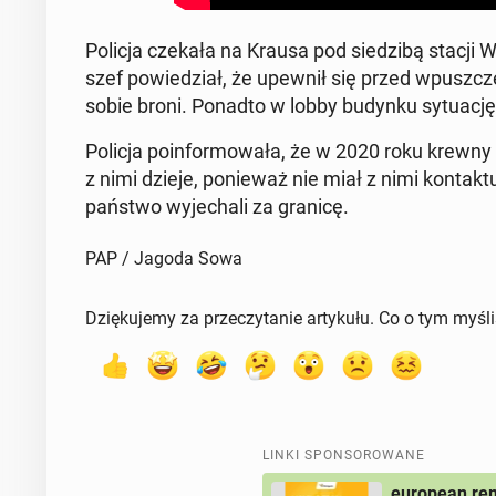
Policja czekała na Krausa pod sie­dzi­bą stacji WR
szef po­wie­dział, że upewnił się przed wpusz­c
sobie broni. Ponadto w lobby budynku sy­tu­ację mo
Policja po­in­for­mo­wa­ła, że w 2020 roku krewny F
z nimi dzieje, po­nie­waż nie miał z nimi kon­tak
państwo wy­je­cha­li za granicę.
PAP / Jagoda Sowa
Dziękujemy za przeczytanie artykułu. Co o tym myśl
LINKI SPONSOROWANE
european rem