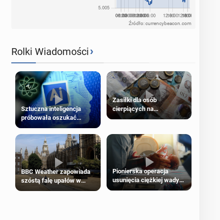
Źródło: currencybeacon.com
›
Rolki Wiadomości
Zasiłki dla osób
cierpiących na
Sztuczna inteligencja
schorzenia psychiczne
próbowała oszukać
człowieka
Pionierska operacja
BBC Weather zapowiada
usunięcia ciężkiej wady
szóstą falę upałów w
wrodzonej płodu w łonie
Londynie
matki