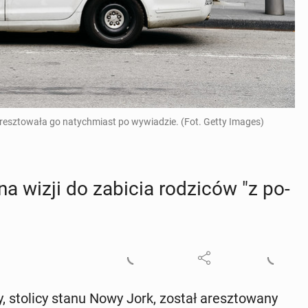
i aresztowała go natychmiast po wywiadzie. (Fot. Getty Images)
na wizji do zabicia ro­dzi­ców "z po­
, stolicy stanu Nowy Jork, został aresz­to­wa­ny