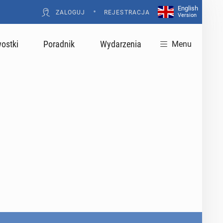
English
•
ZALOGUJ
REJESTRACJA
Version
ostki
Poradnik
Wydarzenia
Menu