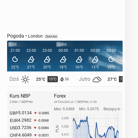
Pogoda
•
London
ZMIANA
Dziś
Jutro
21:00
22:00
23:00
00:00
01:00
02:00
03:00
04:00
22°C
21°C
20°C
18°C
16°C
13°C
12°C
12°C
Dziś
Jutro
25°C
27°C
10°C
11°C
36
Kurs NBP
Forex
Z DNIA: 7 SIERPNIA
AKTUALIZACJA:
7 SIERPNIA, 21:00
5.0134
GBP
-0.0085
4.2982
EUR
-0.0068
3.7236
USD
-0.0084
4.6049
CHF
-0.0031