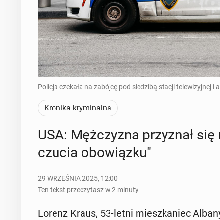
Policja czekała na zabójcę pod siedzibą stacji telewizyjnej 
Kronika kryminalna
USA: Męż­czy­zna przy­znał się 
czu­cia obo­wiąz­ku"
29 WRZEŚNIA 2025, 12:00
Ten tekst przeczytasz w 2 minuty
Lorenz Kraus, 53-letni miesz­ka­niec Albany