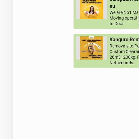
eu
We are No1 Man
Moving operati
to Door.
Kanguro Remo
Removals to Po
Custom Clearan
20m31200kg, R
Netherlands