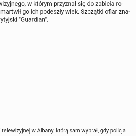
wi­zyj­ne­go, w którym przy­znał się do zabicia ro­
ż martwił go ich po­de­szły wiek. Szcząt­ki ofiar zna­
yj­ski "Gu­ar­dian".
i te­le­wi­zyj­nej w Albany, którą sam wybrał, gdy policja