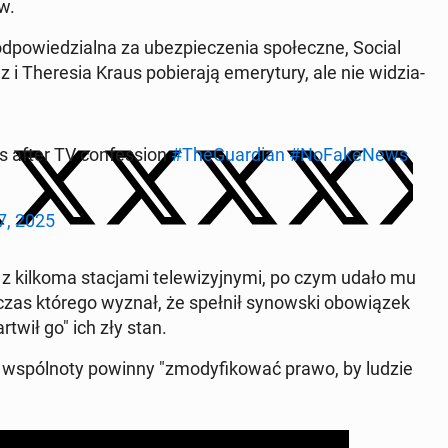
ów.
od­po­wie­dzial­na za ubez­pie­cze­nia spo­łecz­ne, Social
anz i The­re­sia Kraus po­bie­ra­ją eme­ry­tu­ry, ale nie wi­dzia­
after TV con­fes­sion
#The­Gu­ar­dian
#No­Fa­ke­News
7, 2025
 z kilkoma sta­cja­mi te­le­wi­zyj­ny­mi, po czym udało mu
as którego wyznał, że spełnił sy­now­ski obo­wią­zek
rtwił go" ich zły stan.
e wspól­no­ty powinny "zmo­dy­fi­ko­wać prawo, by ludzie