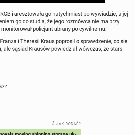
GB i aresz­to­wa­ła go na­tych­miast po wy­wia­dzie, a jej
ze­niem go do studia, że jego roz­mów­ca nie ma przy
­ni­to­ro­wał po­li­cjant ubrany po cy­wil­ne­mu.
ranza i The­re­sii Kraus po­pro­sił o spraw­dze­nie, co się
­tu, ale sąsiad Krausów po­wie­dział wówczas, że starsi
isz?
JAK DODAĆ?
ovals moving shipping storage uk-