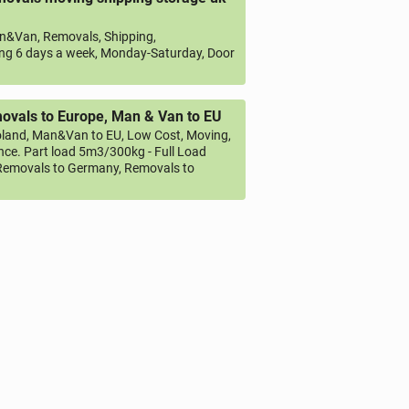
&Van, Removals, Shipping,
ng 6 days a week, Monday-Saturday, Door
vals to Europe, Man & Van to EU
land, Man&Van to EU, Low Cost, Moving,
ce. Part load 5m3/300kg - Full Load
emovals to Germany, Removals to