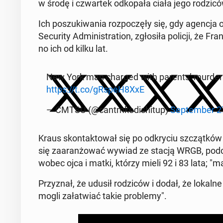
w środę i czwar­tek od­ko­pa­ła ciała jego ro­dzi­c
Ich po­szu­ki­wa­nia roz­po­czę­ły się, gdy agencja 
Se­cu­ri­ty Ad­mi­ni­stra­tion, zgło­si­ła policji, że Fr
no ich od kilku lat.
New York man charged with parents’ murders 
https://t.co/gRspeH8XxE
— CMTSU (@cantm­ke­di­shi­tup)
Sep­tem­ber 2
Kraus skon­tak­to­wał się po od­kry­ciu szcząt­ków
się za­aran­żo­wać wywiad ze stacją WRGB, podcz
wobec ojca i matki, którzy mieli 92 i 83 lata; "ma
Przy­znał, że udusił ro­dzi­ców i dodał, że lokaln
mogli za­ła­twiać takie pro­ble­my".