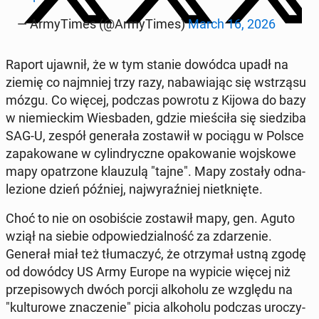
— Ar­my­Ti­mes (@Ar­my­Ti­mes)
March 16, 2026
Raport ujawnił, że w tym stanie dowódca upadł na
ziemię co naj­mniej trzy razy, na­ba­wia­jąc się wstrzą­su
mózgu. Co więcej, podczas powrotu z Kijowa do bazy
w nie­miec­kim Wies­ba­den, gdzie mie­ści­ła się sie­dzi­ba
SAG-U, zespół ge­ne­ra­ła zo­sta­wił w pociągu w Polsce
za­pa­ko­wa­ne w cy­lin­drycz­ne opa­ko­wa­nie woj­sko­we
mapy opa­trzo­ne klau­zu­lą "tajne". Mapy zostały od­na­
le­zio­ne dzień później, naj­wy­raź­niej nie­tknię­te.
Choć to nie on oso­bi­ście zo­sta­wił mapy, gen. Aguto
wziął na siebie od­po­wie­dzial­ność za zda­rze­nie.
Generał miał też tłu­ma­czyć, że otrzy­mał ustną zgodę
od dowódcy US Army Europe na wypicie więcej niż
prze­pi­so­wych dwóch porcji al­ko­ho­lu ze względu na
"kul­tu­ro­we zna­cze­nie" picia al­ko­ho­lu podczas uro­czy­