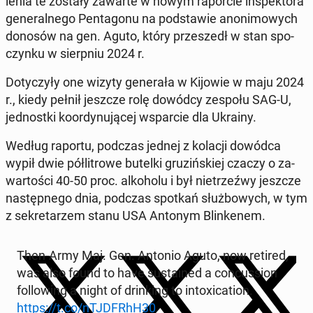
le­nia te zostały zawarte w nowym ra­por­cie in­spek­to­ra
ge­ne­ral­ne­go Pen­ta­go­nu na pod­sta­wie ano­ni­mo­wych
donosów na gen. Aguto, który prze­szedł w stan spo­
czyn­ku w sierp­niu 2024 r.
Do­ty­czy­ły one wizyty ge­ne­ra­ła w Kijowie w maju 2024
r., kiedy pełnił jeszcze rolę dowódcy zespołu SAG-U,
jed­nost­ki ko­or­dy­nu­ją­cej wspar­cie dla Ukrainy.
Według raportu, podczas jednej z kolacji dowódca
wypił dwie pół­li­tro­we butelki gru­ziń­skiej czaczy o za­
war­to­ści 40-50 proc. al­ko­ho­lu i był nie­trzeź­wy jeszcze
na­stęp­ne­go dnia, podczas spotkań służ­bo­wych, w tym
z se­kre­ta­rzem stanu USA Antonym Blin­ke­nem.
Then-Army Maj. Gen. Antonio Aguto, now retired,
was also found to have su­sta­ined a con­cus­sion
fol­lo­wing a night of drin­king to in­to­xi­ca­tion.
https://t.co/nTJD­FRhH30