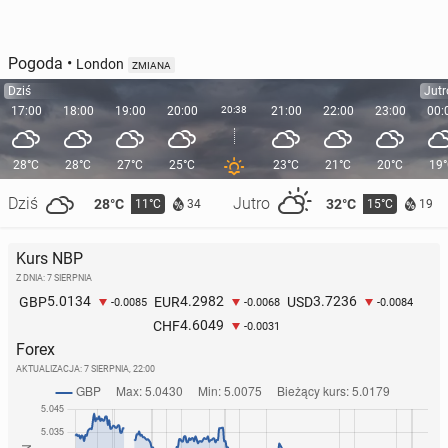
Pogoda
•
London
ZMIANA
Dziś
Jutr
17:00
18:00
19:00
20:00
20:38
21:00
22:00
23:00
00:
28°C
28°C
27°C
25°C
23°C
21°C
20°C
19
Dziś
Jutro
28°C
32°C
11°C
15°C
34
19
Kurs NBP
Z DNIA: 7 SIERPNIA
5.0134
4.2982
3.7236
GBP
EUR
USD
-0.0085
-0.0068
-0.0084
4.6049
CHF
-0.0031
Forex
AKTUALIZACJA:
7 SIERPNIA, 22:00