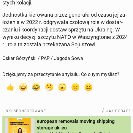
stych kolacji.
Jed­nost­ka kie­ro­wa­na przez ge­ne­ra­ła od czasu jej za­
ło­że­nia w 2022 r. od­gry­wa­ła czołową rolę w do­star­
cza­niu i ko­or­dy­na­cji dostaw sprzętu na Ukrainę. W
wyniku decyzji szczytu NATO w Wa­szyng­to­nie z 2024
r., rola ta została prze­ka­za­na So­ju­szo­wi.
Oskar Górzyński / PAP / Jagoda Sowa
Dziękujemy za przeczytanie artykułu. Co o tym myślisz?
LINKI SPONSOROWANE
JAK DODAĆ?
european removals moving shipping
storage uk-eu