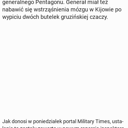
ge­ne­ral­ne­go Pen­ta­go­nu. Generał miał też
nabawić się wstrzą­śnie­nia mózgu w Kijowie po
wypiciu dwóch butelek gru­ziń­skiej czaczy.
Jak donosi w po­nie­dzia­łek portal Mi­li­ta­ry Times, usta­