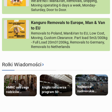
We are No1 Man&Van, Removals, Shipping,
Moving operating 6 days a week, Monday-
Saturday, Door to Door.
Kanguro Removals to Europe, Man & Van
to EU
Removals to Poland, Man&Van to EU, Low Cost,
Moving, Custom Clearance. Part load 5m3/300kg
- Full Load 20m31200kg, Removals to Germany,
Removals to Netherlands
›
Rolki Wiadomości
Najlepsze
HMRC ostrzega
Anglia rozszerza
nadmorskie
rodziców
program 50-
miasteczko blisko
pobierających Child
procentowych
Londynu
Benefit. Mogą być
zniżek kolejowych
zobowiązani do
na 18-latków
zwrotu zasiłku