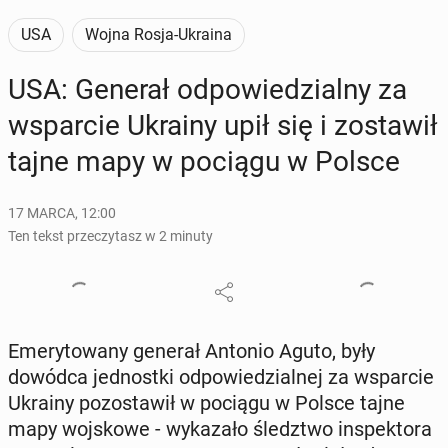
USA
Wojna Rosja-Ukraina
USA: Generał od­po­wie­dzial­ny za
wspar­cie Ukrainy upił się i zo­sta­wił
tajne mapy w pociągu w Polsce
17 MARCA, 12:00
Ten tekst przeczytasz w 2 minuty
Eme­ry­to­wa­ny generał Antonio Aguto, były
dowódca jed­nost­ki od­po­wie­dzial­nej za wspar­cie
Ukrainy po­zo­sta­wił w pociągu w Polsce tajne
mapy woj­sko­we - wy­ka­za­ło śledz­two in­spek­to­ra