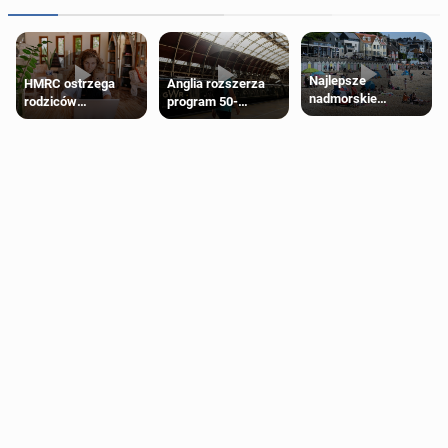
Najlepsze
HMRC ostrzega
Anglia rozszerza
nadmorskie
rodziców
program 50-
miasteczko blisko
pobierających Child
procentowych
Londynu
Benefit. Mogą być
zniżek kolejowych
zobowiązani do
na 18-latków
zwrotu zasiłku