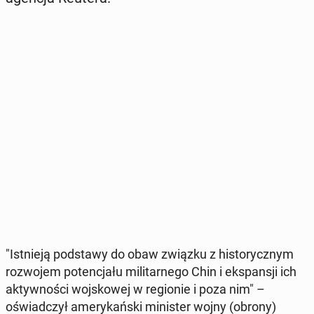
"Ist­nie­ją pod­sta­wy do obaw związku z hi­sto­rycz­nym
roz­wo­jem po­ten­cja­łu mi­li­tar­ne­go Chin i eks­pan­sji ich
ak­tyw­no­ści woj­sko­wej w re­gio­nie i poza nim" –
oświad­czył ame­ry­kań­ski mi­ni­ster wojny (obrony)