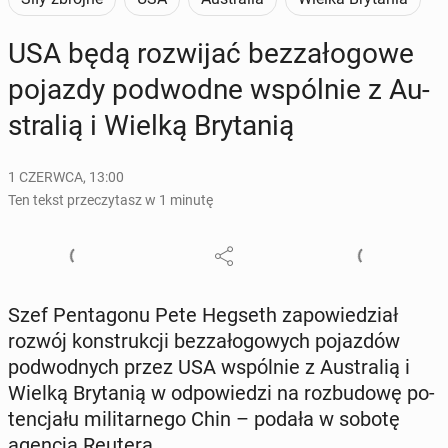
USA będą roz­wi­jać bez­za­ło­go­we
pojazdy pod­wod­ne wspól­nie z Au­
stra­lią i Wielką Bry­ta­nią
1 CZERWCA, 13:00
Ten tekst przeczytasz w 1 minutę
Szef Pen­ta­go­nu Pete Hegseth za­po­wie­dział
rozwój kon­struk­cji bez­za­ło­go­wych po­jaz­dów
pod­wod­nych przez USA wspól­nie z Au­stra­lią i
Wielką Bry­ta­nią w od­po­wie­dzi na roz­bu­do­wę po­
ten­cja­łu mi­li­tar­ne­go Chin – podała w sobotę
agencja Reutera.