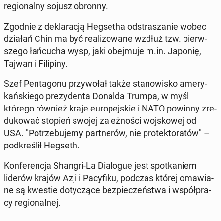
re­gio­nal­ny sojusz obronny.
Zgodnie z de­kla­ra­cją Heg­se­tha od­stra­sza­nie wobec
działań Chin ma być re­ali­zo­wa­ne wzdłuż tzw. pierw­
sze­go łań­cu­cha wysp, jaki obej­mu­je m.in. Japonię,
Tajwan i Fi­li­pi­ny.
Szef Pen­ta­go­nu przy­wo­łał także sta­no­wi­sko ame­ry­
kań­skie­go pre­zy­den­ta Donalda Trumpa, w myśl
którego również kraje eu­ro­pej­skie i NATO powinny zre­
du­ko­wać stopień swojej za­leż­no­ści woj­sko­wej od
USA. "Po­trze­bu­je­my part­ne­rów, nie pro­tek­to­ra­tów" –
pod­kre­ślił Hegseth.
Kon­fe­ren­cja Shangri-La Dia­lo­gue jest spo­tka­niem
liderów krajów Azji i Pa­cy­fi­ku, podczas której oma­wia­
ne są kwestie do­ty­czą­ce bez­pie­czeń­stwa i współ­pra­
cy re­gio­nal­nej.