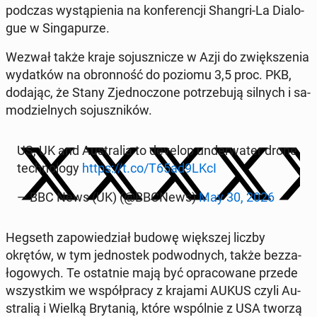
podczas wy­stą­pie­nia na kon­fe­ren­cji Shangri-La Dia­lo­
gue w Sin­ga­pu­rze.
Wezwał także kraje so­jusz­ni­cze w Azji do zwięk­sze­nia
wy­dat­ków na obron­ność do poziomu 3,5 proc. PKB,
dodając, że Stany Zjed­no­czo­ne po­trze­bu­ją silnych i sa­
mo­dziel­nych so­jusz­ni­ków.
US, UK and Au­stra­lia to develop un­der­wa­ter drone
tech­no­lo­gy
https://t.co/T65ad9LKcI
— BBC News (UK) (@BBCNews)
May 30, 2026
Hegseth za­po­wie­dział budowę więk­szej liczby
okrętów, w tym jed­no­stek pod­wod­nych, także bez­za­
ło­go­wych. Te ostat­nie mają być opra­co­wa­ne przede
wszyst­kim we współ­pra­cy z krajami AUKUS czyli Au­
stra­lią i Wielką Bry­ta­nią, które wspól­nie z USA tworzą