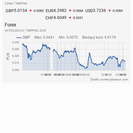
Z DNIA: 7 SIERPNIA
5.0134
4.2982
3.7236
GBP
EUR
USD
-0.0085
-0.0068
-0.0084
4.6049
CHF
-0.0031
Forex
AKTUALIZACJA:
7 SIERPNIA, 22:00
Źródło: currencybeacon.com