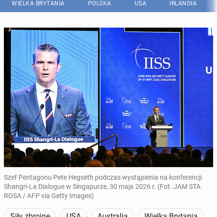
WIELKA BRYTANIA
POLSKA
USA
IRLANDIA
Szef Pentagonu Pete Hegseth podczas wystąpienia na konferencji
Shangri-La Dialogue w Singapurze, 30 maja 2026 r. (Fot. JAM STA
ROSA / AFP via Getty Images)
Siły zbrojne
USA
Australia
Wielka Brytania