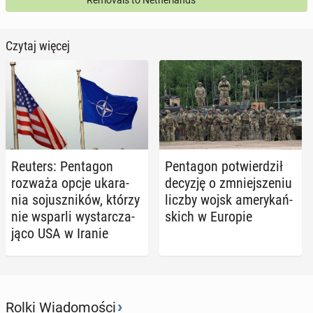
Removals to Netherlands
Czytaj więcej
Reuters: Pen­ta­gon
Pen­ta­gon po­twier­dził
rozważa opcje uka­ra­
decyzję o zmniej­sze­niu
nia so­jusz­ni­ków, którzy
liczby wojsk ame­ry­kań­
nie wsparli wy­star­cza­
skich w Europie
ją­co USA w Iranie
›
Rolki Wiadomości