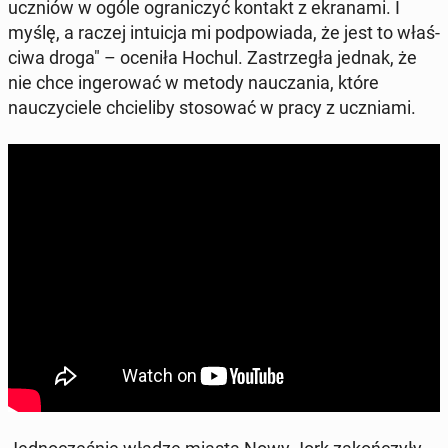
uczniów w ogóle ograniczyć kontakt z ekrana­mi. I
myślę, a raczej in­tu­ic­ja mi pod­powia­da, że jest to właś­
ci­wa droga" – oceniła Hochul. Za­s­trzegła jednak, że
nie chce in­gerować w metody naucza­nia, które
nauczy­ciele chcieli­by stosować w pracy z ucz­ni­a­mi.