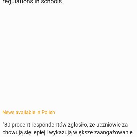
reg­u­la­tions in schools.
News available in Polish
"80 procent re­spon­den­tów zgłosiło, że uczniowie za­
chowu­ją się lepiej i wykazu­ją większe zaan­gażowanie.