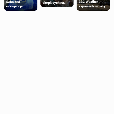
Sztuczna
BBC Weather
cierpiących na
inteligencja
zapowiada szóstą
schorzenia
próbowała oszukać
falę upałów w
psychiczne
człowieka
Londynie