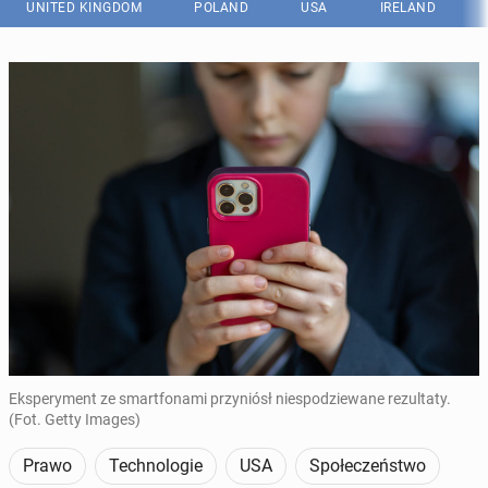
UNITED KINGDOM
POLAND
USA
IRELAND
Eksperyment ze smartfonami przyniósł niespodziewane rezultaty.
(Fot. Getty Images)
Prawo
Technologie
USA
Społeczeństwo