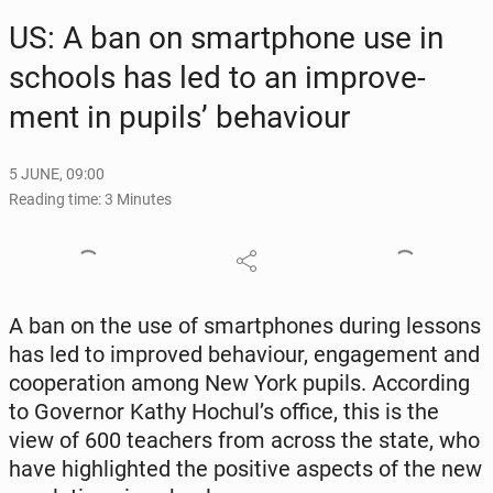
US: A ban on smart­phone use in
schools has led to an im­prove­
ment in pupils’ be­hav­iour
5 JUNE, 09:00
Reading time: 3 Minutes
A ban on the use of smart­phones during lessons
has led to im­proved be­hav­iour, en­gage­ment and
co­op­er­a­tion among New York pupils. Ac­cord­ing
to Gov­er­nor Kathy Hochul’s office, this is the
view of 600 teach­ers from across the state, who
have high­light­ed the pos­i­tive aspects of the new