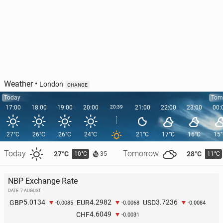
Weather
•
London
CHANGE
Today
Tom
17:00
18:00
19:00
20:00
20:39
21:00
22:00
23:00
00:
27°C
26°C
26°C
24°C
21°C
17°C
16°C
15
Today
Tomorrow
27°C
28°C
10°C
11°C
35
NBP Exchange Rate
DATE: 7 AUGUST
5.0134
4.2982
3.7236
GBP
EUR
USD
-0.0085
-0.0068
-0.0084
4.6049
CHF
-0.0031