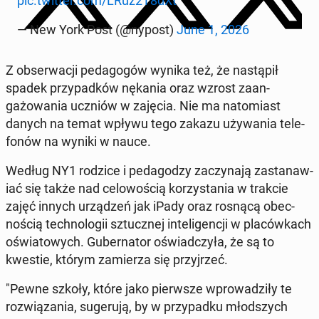
pic.twitter.com/LRuz2T8dXt
— New York Post (@nypost)
June 1, 2026
Z ob­serwacji ped­a­gogów wynika też, że nastąpił
spadek przy­pad­ków nękania oraz wzrost zaan­
gażowa­nia uczniów w zajęcia. Nie ma nato­mi­ast
danych na temat wpływu tego zakazu uży­wa­nia tele­
fonów na wyniki w nauce.
Według NY1 rodzice i pedagodzy za­czy­na­ją za­s­tanaw­
iać się także nad celowoś­cią ko­rzys­ta­nia w trakcie
zajęć innych urządzeń jak iPady oraz rosnącą obec­
noś­cią tech­nologii sz­tucznej in­teligencji w placówkach
oświa­towych. Gu­ber­na­tor oświad­czyła, że są to
kwestie, którym za­mierza się przyjrzeć.
"Pewne szkoły, które jako pier­wsze wprowadz­iły te
rozwiąza­nia, sugeru­ją, by w przy­pad­ku młod­szych