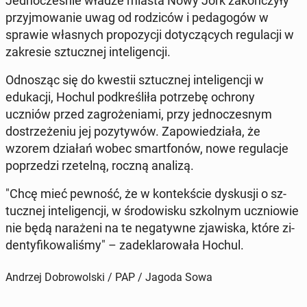
Jed­nocześnie władze miasta Nowy Jork za­kończyły
przyj­mowanie uwag od rodz­iców i ped­a­gogów w
sprawie włas­nych propozy­cji doty­czą­cych reg­u­lacji w
za­kre­sie sz­tucznej in­teligencji.
Odnosząc się do kwestii sz­tucznej in­teligencji w
edukacji, Hochul pod­kreśliła potrze­bę ochrony
uczniów przed za­groże­ni­a­mi, przy jed­noczes­nym
dostrzeże­niu jej pozy­ty­wów. Za­powiedzi­ała, że
wzorem działań wobec smart­fonów, nowe reg­u­lac­je
poprzedzi rzetel­ną, roczną analizą.
"Chcę mieć pewność, że w kon­tekś­cie dyskusji o sz­
tucznej in­teligencji, w środowisku szkol­nym uczniowie
nie będą narażeni na te negaty­wne zjawiska, które zi­
den­ty­fikowal­iśmy" – zadeklarowała Hochul.
Andrzej Dobrowolski / PAP / Jagoda Sowa