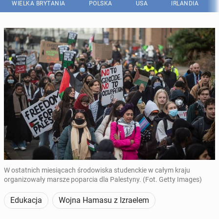
WIELKA BRYTANIA
POLSKA
USA
IRLANDIA
W ostatnich miesiącach środowiska studenckie w całym kraju
organizowały marsze poparcia dla Palestyny. (Fot. Getty Images)
Edukacja
Wojna Hamasu z Izraelem