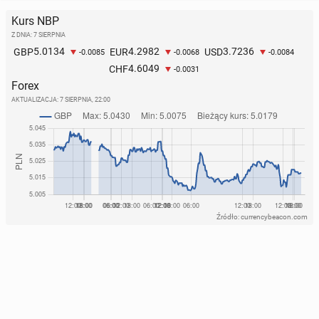
Kurs NBP
Z DNIA: 7 SIERPNIA
5.0134
4.2982
3.7236
GBP
EUR
USD
-0.0085
-0.0068
-0.0084
4.6049
CHF
-0.0031
Forex
AKTUALIZACJA:
7 SIERPNIA, 22:00
Źródło: currencybeacon.com