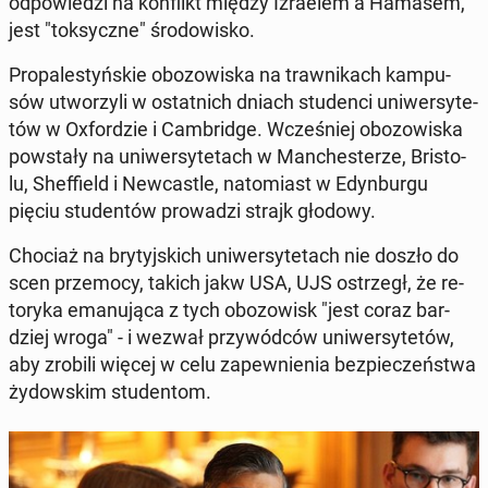
od­po­wie­dzi na kon­flikt między Izra­elem a Hamasem,
jest "tok­sycz­ne" śro­do­wi­sko.
Pro­pa­le­styń­skie obo­zo­wi­ska na traw­ni­kach kam­pu­
sów utwo­rzy­li w ostat­nich dniach stu­den­ci uni­wer­sy­te­
tów w Oxfor­dzie i Cam­brid­ge. Wcze­śniej obo­zo­wi­ska
po­wsta­ły na uni­wer­sy­te­tach w Man­che­ste­rze, Bri­sto­
lu, Shef­field i New­ca­stle, na­to­miast w Edyn­bur­gu
pięciu stu­den­tów pro­wa­dzi strajk głodowy.
Chociaż na bry­tyj­skich uni­wer­sy­te­tach nie doszło do
scen prze­mo­cy, takich jakw USA, UJS ostrzegł, że re­
to­ry­ka ema­nu­ją­ca z tych obo­zo­wisk "jest coraz bar­
dziej wroga" - i wezwał przy­wód­ców uni­wer­sy­te­tów,
aby zrobili więcej w celu za­pew­nie­nia bez­pie­czeń­stwa
ży­dow­skim stu­den­tom.