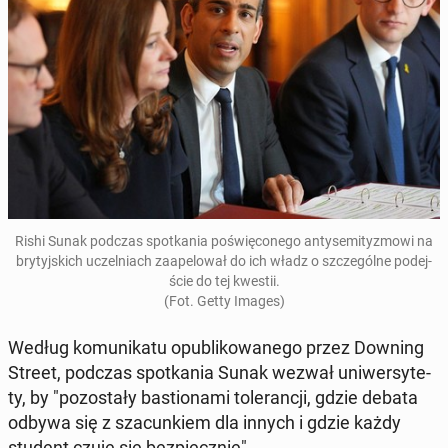
Rishi Sunak podczas spo­tka­nia po­świę­co­ne­go an­ty­se­mi­ty­zmo­wi na
bry­tyj­skich uczel­niach za­ape­lo­wał do ich władz o szcze­gól­ne po­dej­
ście do tej kwestii.
(Fot. Getty Images)
Według ko­mu­ni­ka­tu opu­bli­ko­wa­ne­go przez Downing
Street, podczas spo­tka­nia Sunak wezwał uni­wer­sy­te­
ty, by "po­zo­sta­ły ba­stio­na­mi to­le­ran­cji, gdzie debata
odbywa się z sza­cun­kiem dla innych i gdzie każdy
student czuje się bez­piecz­nie".