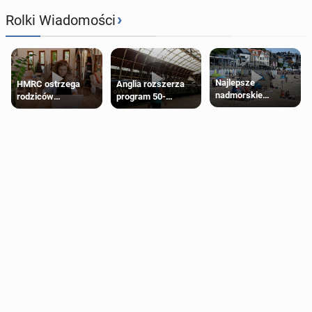
›
Rolki Wiadomości
Najlepsze
HMRC ostrzega
Anglia rozszerza
nadmorskie
rodziców
program 50-
miasteczko blisko
pobierających Child
procentowych
Londynu
Benefit. Mogą być
zniżek kolejowych
zobowiązani do
na 18-latków
zwrotu zasiłku