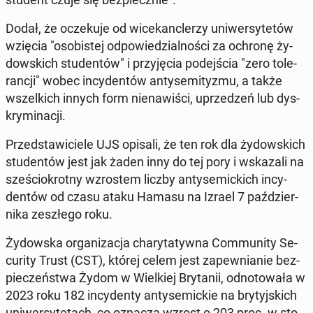
Dodał, że ocze­ku­je od wi­ce­kanc­le­rzy uni­wer­sy­te­tów
wzięcia "oso­bi­stej od­po­wie­dzial­no­ści za ochronę ży­
dow­skich stu­den­tów" i przy­ję­cia po­dej­ścia "zero to­le­
ran­cji" wobec in­cy­den­tów an­ty­se­mi­ty­zmu, a także
wszel­kich innych form nie­na­wi­ści, uprze­dzeń lub dys­
kry­mi­na­cji.
Przed­sta­wi­cie­le UJS opisali, że ten rok dla ży­dow­skich
stu­den­tów jest jak żaden inny do tej pory i wska­za­li na
sze­ścio­krot­ny wzro­stem liczby an­ty­se­mic­kich in­cy­
den­tów od czasu ataku Hamasu na Izrael 7 paź­dzier­
ni­ka ze­szłe­go roku.
Ży­dow­ska or­ga­ni­za­cja cha­ry­ta­tyw­na Com­mu­ni­ty Se­
cu­ri­ty Trust (CST), której celem jest za­pew­nia­nie bez­
pie­czeń­stwa Żydom w Wiel­kiej Bry­ta­nii, od­no­to­wa­ła w
2023 roku 182 in­cy­den­ty an­ty­se­mic­kie na bry­tyj­skich
uni­wer­sy­te­tach, co oznacza wzrost o 203 proc. w sto­