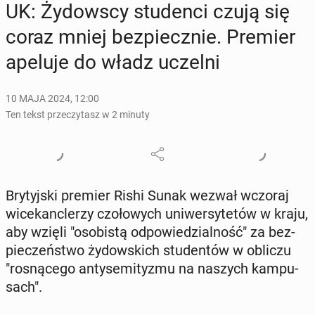
UK: Ży­dow­scy stu­den­ci czują się
coraz mniej bez­piecz­nie. Premier
apeluje do władz uczelni
10 MAJA 2024, 12:00
Ten tekst przeczytasz w 2 minuty
Bry­tyj­ski premier Rishi Sunak wezwał wczoraj
wi­ce­kanc­le­rzy czo­ło­wych uni­wer­sy­te­tów w kraju,
aby wzięli "oso­bi­stą od­po­wie­dzial­ność" za bez­
pie­czeń­stwo ży­dow­skich stu­den­tów w obliczu
"ro­sną­ce­go an­ty­se­mi­ty­zmu na naszych kam­pu­
sach".