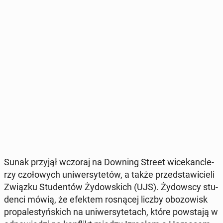
Sunak przyjął wczoraj na Downing Street wi­ce­kanc­le­
rzy czo­ło­wych uni­wer­sy­te­tów, a także przed­sta­wi­cie­li
Związku Stu­den­tów Ży­dow­skich (UJS). Ży­dow­scy stu­
den­ci mówią, że efektem ro­sną­cej liczby obo­zo­wisk
pro­pa­le­styń­skich na uni­wer­sy­te­tach, które po­wsta­ją w