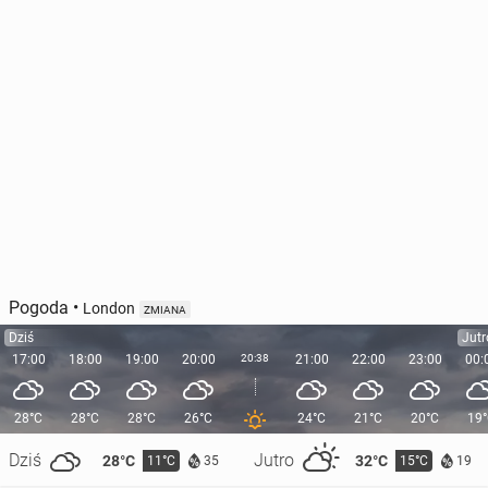
Pogoda
•
London
ZMIANA
Dziś
Jutr
17:00
18:00
19:00
20:00
20:38
21:00
22:00
23:00
00:
28°C
28°C
28°C
26°C
24°C
21°C
20°C
19
Dziś
Jutro
28°C
32°C
11°C
15°C
35
19