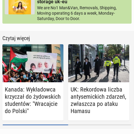
storage uk-eu
We are No1 Man&Van, Removals, Shipping,
Moving operating 6 days a week, Monday-
Saturday, Door to Door.
Czytaj więcej
Kanada: Wy­kła­dow­ca
UK: Re­kor­do­wa liczba
krzy­czał do ży­dow­skich
an­ty­se­mic­kich zdarzeń,
stu­den­tów: "Wra­caj­cie
zwłasz­cza po ataku
do Polski"
Hamasu