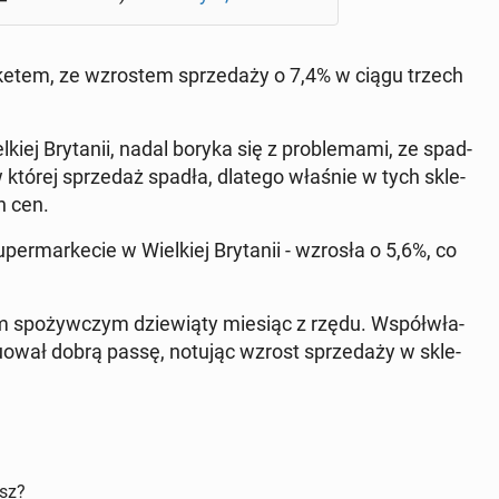
mar­ke­tem, ze wzro­stem sprze­da­ży o 7,4% w ciągu trzech
­kiej Bry­ta­nii, nadal boryka się z pro­ble­ma­mi, ze spad­
 której sprze­daż spadła, dlatego właśnie w tych skle­
h cen.
r­mar­ke­cie w Wiel­kiej Bry­ta­nii - wzrosła o 5,6%, co
pem spo­żyw­czym dzie­wią­ty miesiąc z rzędu. Współ­wła­
nu­ował dobrą passę, notując wzrost sprze­da­ży w skle­
isz?