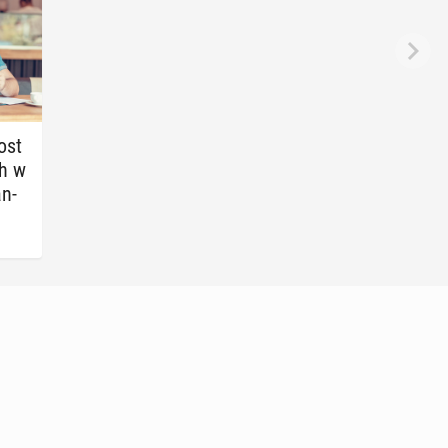
ost
ch w
an­