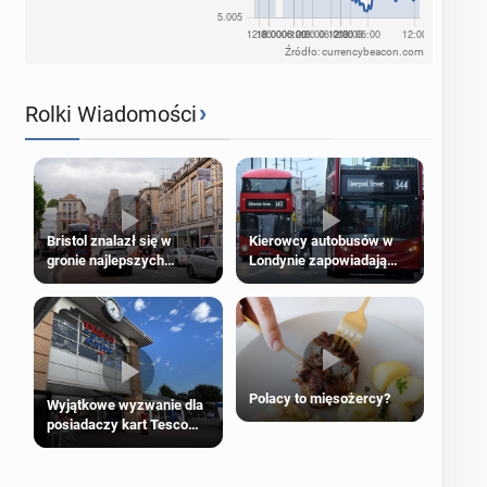
Źródło: currencybeacon.com
›
Rolki Wiadomości
Bristol znalazł się w
Kierowcy autobusów w
gronie najlepszych
Londynie zapowiadają
kierunków podróży na
strajki
świecie
Polacy to mięsożercy?
Wyjątkowe wyzwanie dla
posiadaczy kart Tesco
Clubcard!