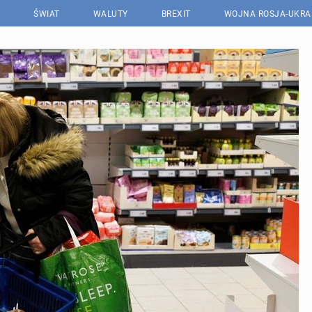
ŚWIAT
WALUTY
BREXIT
WOJNA ROSJA-UKRA