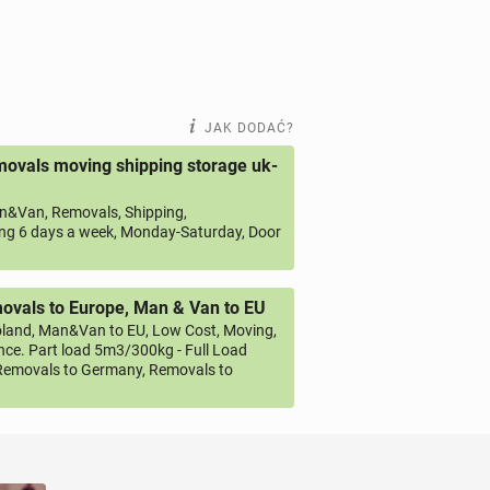
JAK DODAĆ?
ovals moving shipping storage uk-
&Van, Removals, Shipping,
ng 6 days a week, Monday-Saturday, Door
vals to Europe, Man & Van to EU
land, Man&Van to EU, Low Cost, Moving,
ce. Part load 5m3/300kg - Full Load
emovals to Germany, Removals to