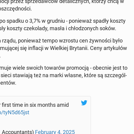
mo­cji przez sprze­daw­ców de­ta­licz­nych, którzy chcą w
oszczęd­no­ści.
- po spadku o 3,7% w grudniu - po­nie­waż spadły koszty
sły koszty cze­ko­la­dy, masła i chło­dzo­nych soków.
dla rządu, po­nie­waż tempo wzrostu cen żyw­no­ści było
­cej się in­fla­cji w Wiel­kiej Bry­ta­nii. Ceny ar­ty­ku­łów
.
mu­je wiele swoich towarów pro­mo­cją - obecnie jest to
eci sta­wia­ją też na marki własne, które są szcze­gól­
ien­tów.
r first time in six months amid
co/tyN5d65jst
Ac­co­un­tants)
Fe­bru­ary 4, 2025