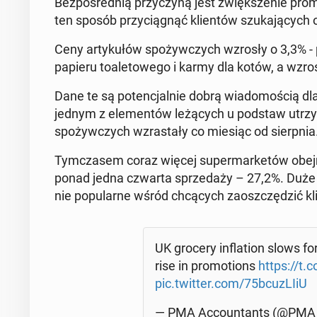
Bez­po­śred­nią przy­czy­ną jest zwięk­sze­nie pro­
ten sposób przy­cią­gnąć klien­tów szu­ka­ją­cych 
Ceny ar­ty­ku­łów spo­żyw­czych wzrosły o 3,3% 
papieru to­a­le­to­we­go i karmy dla kotów, a wzro
Dane te są po­ten­cjal­nie dobrą wia­do­mo­ścią 
jednym z ele­men­tów le­żą­cych u podstaw utrzy­mu­ją
spo­żyw­czych wzra­sta­ły co miesiąc od sierp­nia
Tym­cza­sem coraz więcej su­per­mar­ke­tów obej­
ponad jedna czwarta sprze­da­ży – 27,2%. Duże si
nie po­pu­lar­ne wśród chcą­cych za­osz­czę­dzić kl
UK grocery in­fla­tion slows fo
rise in pro­mo­tions
https://t.
pic.twitter.com/75bcu­zLIiU
— PMA Ac­co­un­tants (@PMA_