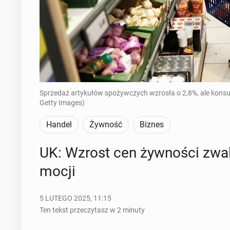
Sprzedaż artykułów spożywczych wzrosła o 2,8%, ale konsume
Getty Images)
Handel
Żywność
Biznes
UK: Wzrost cen żyw­no­ści zwal
mo­cji
5 LUTEGO 2025, 11:15
Ten tekst przeczytasz w 2 minuty