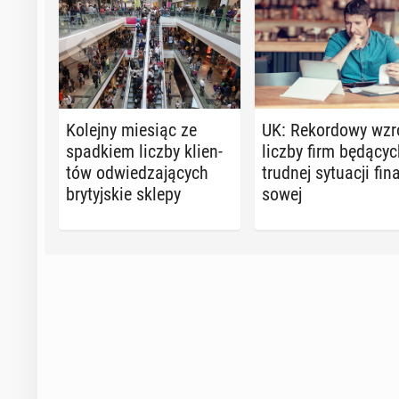
Kolejny miesiąc ze
UK: Re­kor­do­wy wzr
spad­kiem liczby klien­
liczby firm bę­dą­cy
tów od­wie­dza­ją­cych
trudnej sy­tu­acji fi­n
bry­tyj­skie sklepy
so­wej