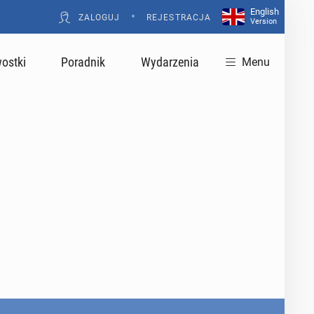
English
•
ZALOGUJ
REJESTRACJA
Version
ostki
Poradnik
Wydarzenia
Menu