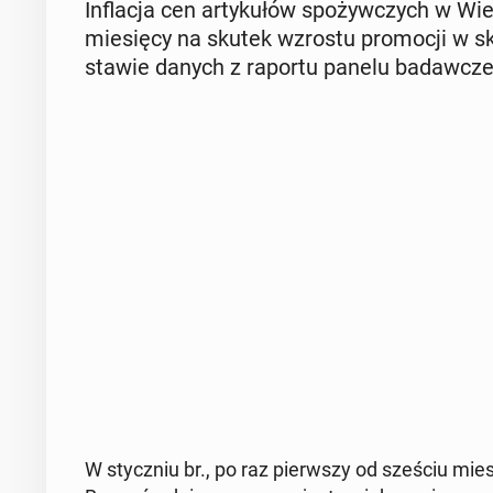
In­fla­cja cen ar­ty­ku­łów spo­żyw­czych w Wi
mie­się­cy na skutek wzrostu pro­mo­cji w sk
sta­wie danych z raportu panelu ba­daw­cze
W stycz­niu br., po raz pierw­szy od sześciu mie­się­