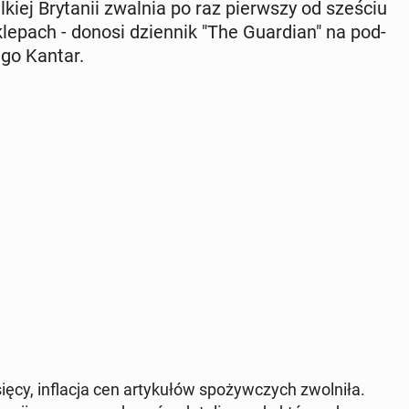
el­kiej Bry­ta­nii zwalnia po raz pierw­szy od sześciu
le­pach - donosi dzien­nik "The Gu­ar­dian" na pod­
­go Kantar.
cy, in­fla­cja cen ar­ty­ku­łów spo­żyw­czych zwol­ni­ła.