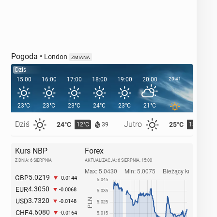
Pogoda
•
London
ZMIANA
Dziś
15:00
16:00
17:00
18:00
19:00
20:00
20:41
21:00
23°C
23°C
23°C
24°C
23°C
21°C
19°C
Dziś
Jutro
24°C
25°C
12°C
13°C
39
Kurs NBP
Forex
Z DNIA: 6 SIERPNIA
AKTUALIZACJA:
6 SIERPNIA, 15:00
5.0219
GBP
-0.0144
4.3050
EUR
-0.0068
3.7320
USD
-0.0148
4.6080
CHF
-0.0164