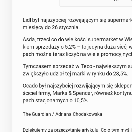
Lidl był naj­szyb­ciej roz­wi­ja­ją­cym się su­per­
mie­się­cy do 26 stycz­nia.
Asda, trzeci co do wiel­ko­ści su­per­mar­ket w Wiel
kiem sprze­da­ży o 5,2% – to jedyna duża sieć, w
pach można teraz liczyć na wiele pro­mo­cyj­nyc
Tym­cza­sem sprze­daż w Teco - naj­więk­szym su­pe
zwięk­szy­ło udział tej marki w rynku do 28,5%.
Ocado był naj­szyb­ciej roz­wi­ja­ją­cym się skle
ści­ciel firmy, Marks & Spencer, również kon­ty­
pach sta­cjo­nar­nych o 10,5%.
The Guardian / Adriana Chodakowska
Dziękujemy za przeczytanie artykułu. Co o tym myśl