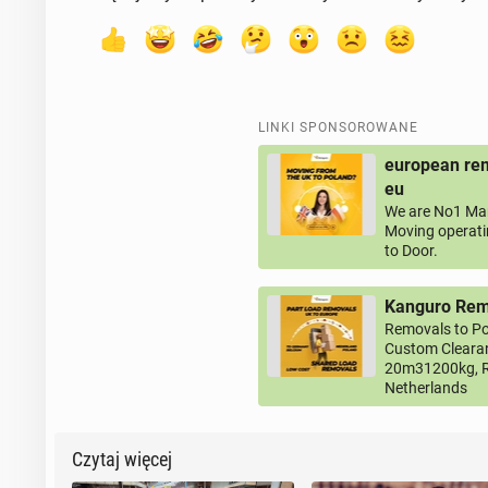
LINKI SPONSOROWANE
european rem
eu
We are No1 Man
Moving operati
to Door.
Kanguro Remo
Removals to Po
Custom Clearan
20m31200kg, R
Netherlands
Czytaj więcej