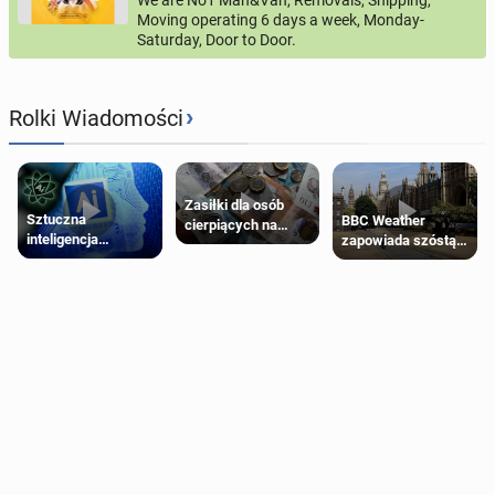
We are No1 Man&Van, Removals, Shipping,
Moving operating 6 days a week, Monday-
Saturday, Door to Door.
›
Rolki Wiadomości
Zasiłki dla osób
Sztuczna
BBC Weather
cierpiących na
inteligencja
zapowiada szóstą
schorzenia
próbowała oszukać
falę upałów w
psychiczne
człowieka
Londynie