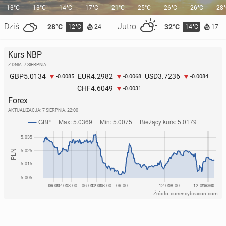
13°C
13°C
14°C
17°C
21°C
25°C
26°C
26°C
28
Dziś
Jutro
28°C
32°C
12°C
14°C
24
17
Kurs NBP
Z DNIA: 7 SIERPNIA
5.0134
4.2982
3.7236
GBP
EUR
USD
-0.0085
-0.0068
-0.0084
4.6049
CHF
-0.0031
Forex
AKTUALIZACJA:
7 SIERPNIA, 22:00
Źródło: currencybeacon.com