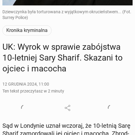
Dziewczynka była torturowana z wyjątkowym okrucieństwem... (Fot.
Surrey Police)
Kronika kryminalna
UK: Wyrok w sprawie za­bój­stwa
10-letniej Sary Sharif. Skazani to
ojciec i macocha
12 GRUDNIA 2024, 11:00
Ten tekst przeczytasz w 2 minuty
Sąd w Lon­dy­nie uznał wczoraj, że 10-letnią Sarę
Sharif za­mor­do­wa­li jej ojciec i macocha. Zbrod­