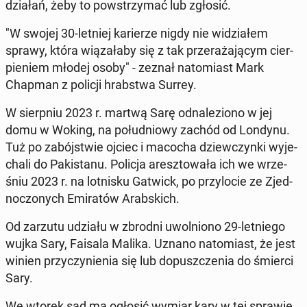
działań, żeby to po­wstrzy­mać lub zgłosić.
"W swojej 30-letniej ka­rie­rze nigdy nie wi­dzia­łem
sprawy, która wią­za­ła­by się z tak prze­ra­ża­ją­cym cier­
pie­niem młodej osoby" - zeznał na­to­miast Mark
Chapman z policji hrab­stwa Surrey.
W sierp­niu 2023 r. martwą Sarę od­na­le­zio­no w jej
domu w Woking, na po­łu­dnio­wy zachód od Londynu.
Tuż po za­bój­stwie ojciec i macocha dziew­czyn­ki wy­je­
cha­li do Pa­ki­sta­nu. Policja aresz­to­wa­ła ich we wrze­
śniu 2023 r. na lot­ni­sku Gatwick, po przy­lo­cie ze Zjed­
no­czo­nych Emi­ra­tów Arab­skich.
Od zarzutu udziału w zbrodni uwol­nio­no 29-let­nie­go
wujka Sary, Faisala Malika. Uznano na­to­miast, że jest
winien przy­czy­nie­nia się lub do­pusz­cze­nia do śmierci
Sary.
We wtorek sąd ma ogłosić wymiar kary w tej sprawie.