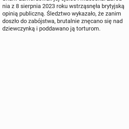
nia z 8 sierp­nia 2023 roku wstrzą­snę­ła bry­tyj­ską
opinią pu­blicz­ną. Śledz­two wy­ka­za­ło, że zanim
doszło do za­bój­stwa, bru­tal­nie znęcano się nad
dziew­czyn­ką i pod­da­wa­no ją tor­tu­rom.