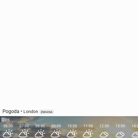
Pogoda
•
London
ZMIANA
Dziś
06:00
07:00
08:00
09:00
10:00
11:00
12:00
13:00
14: