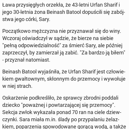
Ława przy­się­głych orzekła, że 43-letni Urfan Sharif i
jego 30-letnia żona Beinash Batool do­pu­ści­li się za­bój­
stwa jego córki, Sary.
Po­cząt­ko­wo męż­czy­zna nie przy­zna­wał się do winy.
Wczoraj oświad­czył w sądzie, że bierze na siebie
"pełną od­po­wie­dzial­ność" za śmierć Sary, ale później
za­prze­czył, by za­mie­rzał ją zabić. "Za bardzo ją biłem"
- przy­znał na­to­miast.
Beinash Batool wy­ja­śni­ła, że Urfan Sharif jest czło­wie­
kiem gwał­tow­nym, skłon­nym do prze­mo­cy i wy­wo­łu­je
w niej strach.
Oskar­że­nie pod­kre­śli­ło, że sprawcy zbrodni poddali
dziecko "po­waż­nej i po­wta­rza­ją­cej się prze­mo­cy".
Sekcja zwłok wy­ka­za­ła ponad 70 ran na ciele dziew­
czyn­ki. Sara miała m.in. ślady po przy­pa­la­niu że­laz­
kiem, po­pa­rze­nia spo­wo­do­wa­ne gorącą wodą, a także