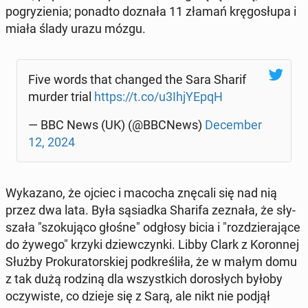
po­gry­zie­nia; ponadto doznała 11 złamań krę­go­słu­pa i
miała ślady urazu mózgu.
Five words that changed the Sara Sharif
murder trial
https://t.co/u3Ih­jY­EpqH
— BBC News (UK) (@BBCNews)
De­cem­ber
12, 2024
Wy­ka­za­no, że ojciec i macocha znęcali się nad nią
przez dwa lata. Była są­siad­ka Sharifa zeznała, że sły­
sza­ła "szo­ku­ją­co głośne" odgłosy bicia i "roz­dzie­ra­ją­ce
do żywego" krzyki dziew­czyn­ki. Libby Clark z Ko­ron­nej
Służby Pro­ku­ra­tor­skiej pod­kre­śli­ła, że w małym domu
z tak dużą rodziną dla wszyst­kich do­ro­słych byłoby
oczy­wi­ste, co dzieje się z Sarą, ale nikt nie podjął